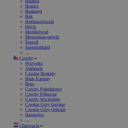
Balaton
Bogács
Budapest
Bük
Hajdúszoboszló
Hévíz
Mezőkövesd
Mosonmagyaróvár
Šoproň
Szentgotthárd
…
Czechy
Wszystko
Adršpach
Czeskie Beskidy
Białe Karpaty
Brno
Czechy Południowe
Czechy Północne
Czechy Wschodnie
Czeskie Góry Izerskie
Czeskie Góry Orlickie
Harrachov
…
Chorwacja