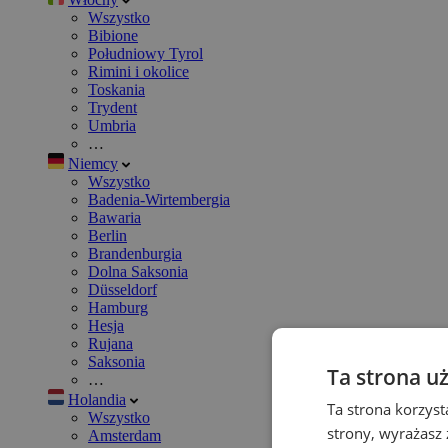
Wszystko
Bibione
Południowy Tyrol
Rimini i okolice
Toskania
Trydent
Umbria
…
Niemcy
Wszystko
Badenia-Wirtembergia
Bawaria
Berlin
Brandenburgia
Dolna Saksonia
Düsseldorf
Hamburg
Hesja
Rujana
Saksonia
Ta strona u
…
Holandia
Ta strona korzyst
Wszystko
strony, wyrażasz
Amsterdam