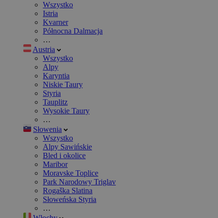
Wszystko
Istria
Kvarner
Północna Dalmacja
…
Austria
Wszystko
Alpy
Karyntia
Niskie Taury
Styria
Tauplitz
Wysokie Taury
…
Słowenia
Wszystko
Alpy Sawińskie
Bled i okolice
Maribor
Moravske Toplice
Park Narodowy Triglav
Rogaška Slatina
Słoweńska Styria
…
Włochy