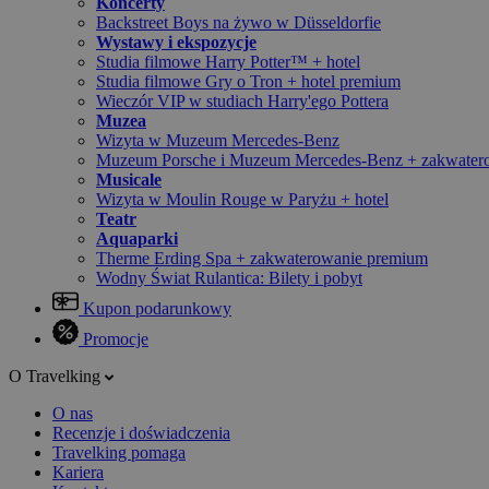
Koncerty
Backstreet Boys na żywo w Düsseldorfie
Wystawy i ekspozycje
Studia filmowe Harry Potter™ + hotel
Studia filmowe Gry o Tron + hotel premium
Wieczór VIP w studiach Harry'ego Pottera
Muzea
Wizyta w Muzeum Mercedes-Benz
Muzeum Porsche i Muzeum Mercedes-Benz + zakwater
Musicale
Wizyta w Moulin Rouge w Paryżu + hotel
Teatr
Aquaparki
Therme Erding Spa + zakwaterowanie premium
Wodny Świat Rulantica: Bilety i pobyt
Kupon podarunkowy
Promocje
O Travelking
O nas
Recenzje i doświadczenia
Travelking pomaga
Kariera