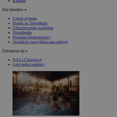
Kontakt
Dla klientów
Częste pytania
Hotele na Travelking
Ubezpieczenie podróżne
Travelpedie
Program lojalnościowy
Osobiście zweryfikowane pobyty
Zainspiruj się
NAJ z Chorwacji
Lato pełne podróży