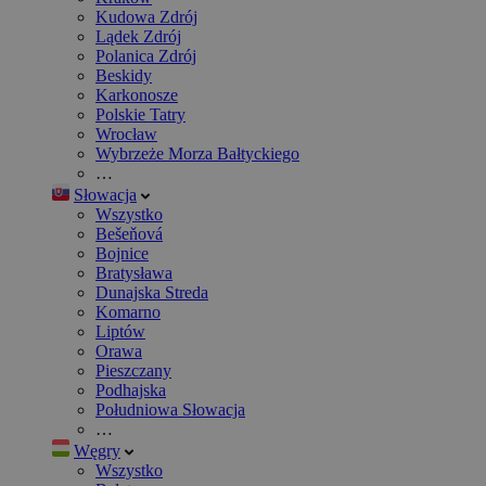
Kudowa Zdrój
Lądek Zdrój
Polanica Zdrój
Beskidy
Karkonosze
Polskie Tatry
Wrocław
Wybrzeże Morza Bałtyckiego
…
Słowacja
Wszystko
Bešeňová
Bojnice
Bratysława
Dunajska Streda
Komarno
Liptów
Orawa
Pieszczany
Podhajska
Południowa Słowacja
…
Węgry
Wszystko