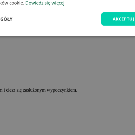
lików cookie.
Dowiedz się więcej
EGÓŁY
AKCEPTUJ
ym i ciesz się zasłużonym wypoczynkiem.