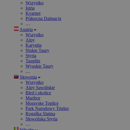
Wszystko
Istria
Kvarner
Północna Dalmacja
…
Austria
Wszystko
Alpy
Karyntia
Niskie Taury
Styria
Tauplitz
Wysokie Taury
…
Słowenia
Wszystko
Alpy Sawińskie
Bled i okolice
Maribor
Moravske Toplice
Park Narodowy Triglav
Rogaška Slatina
Słoweńska Styria
…
Włochy