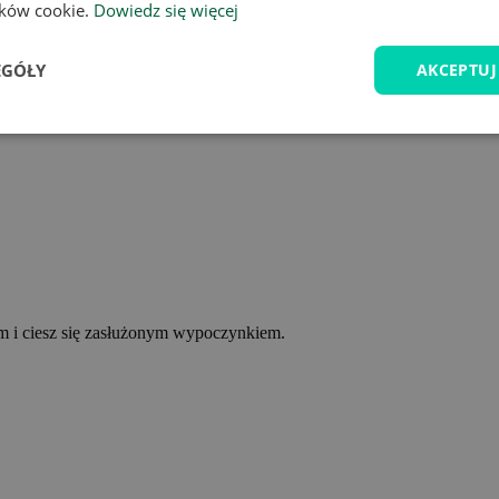
lików cookie.
Dowiedz się więcej
EGÓŁY
AKCEPTUJ
ym i ciesz się zasłużonym wypoczynkiem.