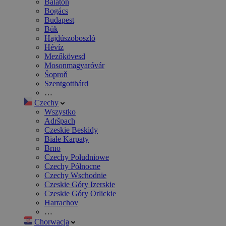
Balaton
Bogács
Budapest
Bük
Hajdúszoboszló
Hévíz
Mezőkövesd
Mosonmagyaróvár
Šoproň
Szentgotthárd
…
Czechy
Wszystko
Adršpach
Czeskie Beskidy
Białe Karpaty
Brno
Czechy Południowe
Czechy Północne
Czechy Wschodnie
Czeskie Góry Izerskie
Czeskie Góry Orlickie
Harrachov
…
Chorwacja