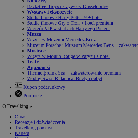
Koncerty
Backstreet Boys na żywo w Düsseldorfie
Wystawy i ekspozycje
Studia filmowe Harry Potter™ + hotel
Studia filmowe Gry o Tron + hotel premium
Wieczór VIP w studiach Harry'ego Pottera
Muzea
Wizyta w Muzeum Mercedes-Benz
Muzeum Porsche i Muzeum Mercedes-Benz + zakwater
Musicale
Wizyta w Moulin Rouge w Paryżu + hotel
Teatr
Aquaparki
Therme Erding Spa + zakwaterowanie premium
Wodny Świat Rulantica: Bilety i pobyt
Kupon podarunkowy
Promocje
O Travelking
O nas
Recenzje i doświadczenia
Travelking pomaga
Kariera