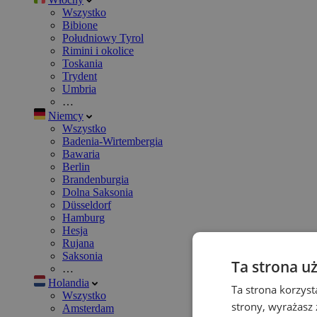
Wszystko
Bibione
Południowy Tyrol
Rimini i okolice
Toskania
Trydent
Umbria
…
Niemcy
Wszystko
Badenia-Wirtembergia
Bawaria
Berlin
Brandenburgia
Dolna Saksonia
Düsseldorf
Hamburg
Hesja
Rujana
Saksonia
Ta strona u
…
Holandia
Ta strona korzyst
Wszystko
strony, wyrażasz
Amsterdam