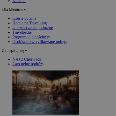
Kontakt
Dla klientów
Częste pytania
Hotele na Travelking
Ubezpieczenie podróżne
Travelpedie
Program lojalnościowy
Osobiście zweryfikowane pobyty
Zainspiruj się
NAJ z Chorwacji
Lato pełne podróży