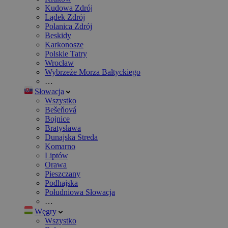
Kudowa Zdrój
Lądek Zdrój
Polanica Zdrój
Beskidy
Karkonosze
Polskie Tatry
Wrocław
Wybrzeże Morza Bałtyckiego
…
Słowacja
Wszystko
Bešeňová
Bojnice
Bratysława
Dunajska Streda
Komarno
Liptów
Orawa
Pieszczany
Podhajska
Południowa Słowacja
…
Węgry
Wszystko