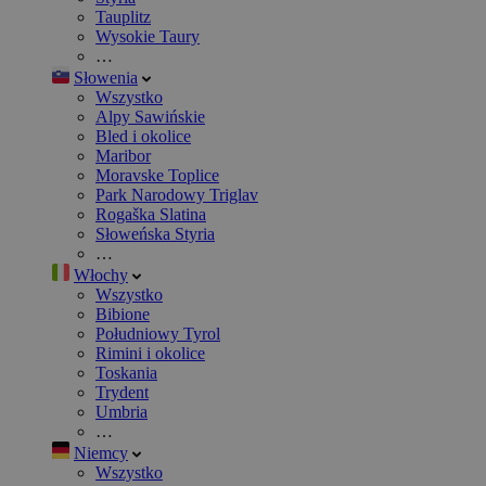
Tauplitz
Wysokie Taury
…
Słowenia
Wszystko
Alpy Sawińskie
Bled i okolice
Maribor
Moravske Toplice
Park Narodowy Triglav
Rogaška Slatina
Słoweńska Styria
…
Włochy
Wszystko
Bibione
Południowy Tyrol
Rimini i okolice
Toskania
Trydent
Umbria
…
Niemcy
Wszystko