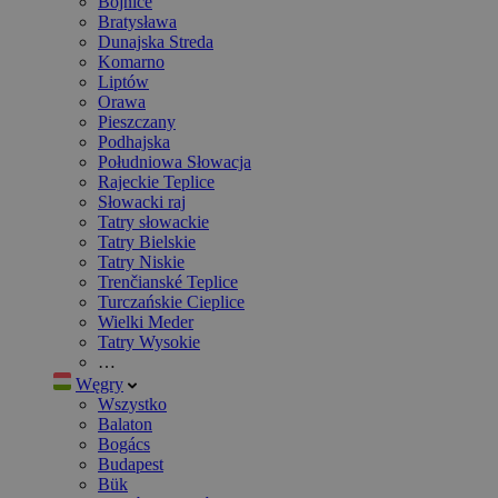
Bojnice
Bratysława
Dunajska Streda
Komarno
Liptów
Orawa
Pieszczany
Podhajska
Południowa Słowacja
Rajeckie Teplice
Słowacki raj
Tatry słowackie
Tatry Bielskie
Tatry Niskie
Trenčianské Teplice
Turczańskie Cieplice
Wielki Meder
Tatry Wysokie
…
Węgry
Wszystko
Balaton
Bogács
Budapest
Bük