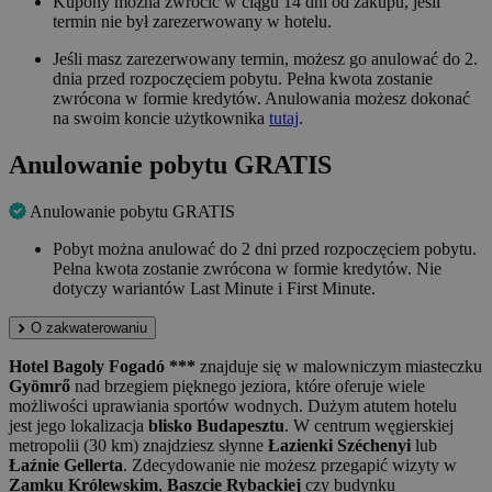
Kupony można zwrócić w ciągu 14 dni od zakupu, jeśli
termin nie był zarezerwowany w hotelu.
Jeśli masz zarezerwowany termin, możesz go anulować do 2.
dnia przed rozpoczęciem pobytu. Pełna kwota zostanie
zwrócona w formie kredytów. Anulowania możesz dokonać
na swoim koncie użytkownika
tutaj
.
Anulowanie pobytu GRATIS
Anulowanie pobytu GRATIS
Pobyt można anulować do 2 dni przed rozpoczęciem pobytu.
Pełna kwota zostanie zwrócona w formie kredytów. Nie
dotyczy wariantów Last Minute i First Minute.
O zakwaterowaniu
Hotel Bagoly Fogadó ***
znajduje się w malowniczym miasteczku
Gyömrő
nad brzegiem pięknego jeziora, które oferuje wiele
możliwości uprawiania sportów wodnych. Dużym atutem hotelu
jest jego lokalizacja
blisko Budapesztu
. W centrum węgierskiej
metropolii (30 km) znajdziesz słynne
Łazienki Széchenyi
lub
Łaźnie Gellerta
. Zdecydowanie nie możesz przegapić wizyty w
Zamku Królewskim
,
Baszcie Rybackiej
czy budynku