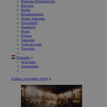
Badenia-Wirtembergia
Bawaria
Berlin
Brandenburgia
Dolna Saksonia
Düsseldorf
Hamburg
Hesja
Rujana
Saksonia
Schwarzwald
Turyngia
…
Holandia
Wszystko
Amsterdam
…
Zobacz wszystkie oferty