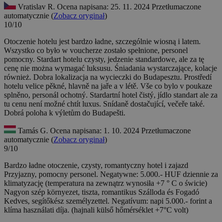
Vratislav R.
Ocena napisana: 25. 11. 2024
Przetłumaczone
automatycznie (
Zobacz oryginał
)
10/10
Otoczenie hotelu jest bardzo ładne, szczególnie wiosną i latem.
Wszystko co było w voucherze zostało spełnione, personel
pomocny. Stardart hotelu czysty, jedzenie standardowe, ale za tę
cenę nie można wymagać luksusu. Śniadania wystarczające, kolacje
również. Dobra lokalizacja na wycieczki do Budapesztu.
Prostředí
hotelu velice pěkné, hlavně na jaře a v létě. Vše co bylo v poukaze
splněno, personál ochotný. Stardartní hotel čistý, jídlo standart ale za
tu cenu není možné chtít luxus. Snídaně dostačující, večeře také.
Dobrá poloha k výletům do Budapešti.
Tamás G.
Ocena napisana: 1. 10. 2024
Przetłumaczone
automatycznie (
Zobacz oryginał
)
9/10
Bardzo ładne otoczenie, czysty, romantyczny hotel i zajazd
Przyjazny, pomocny personel. Negatywne: 5.000.- HUF dziennie za
klimatyzację (temperatura na zewnątrz wynosiła +7 ° C o świcie)
Nagyon szép környezet, tiszta, romantikus Szálloda és Fogadó
Kedves, segítőkész személyzettel. Negatívum: napi 5.000.- forint a
klíma használati díja. (hajnali külső hőmérséklet +7°C volt)