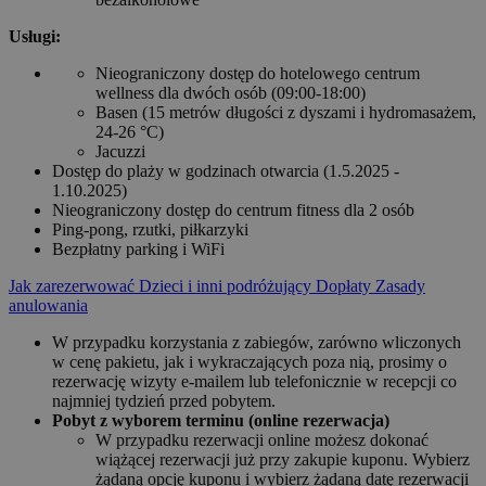
Usługi:
Nieograniczony dostęp do hotelowego centrum
wellness dla dwóch osób (09:00-18:00)
Basen (15 metrów długości z dyszami i hydromasażem,
24-26 °C)
Jacuzzi
Dostęp do plaży w godzinach otwarcia (1.5.2025 -
1.10.2025)
Nieograniczony dostęp do centrum fitness dla 2 osób
Ping-pong, rzutki, piłkarzyki
Bezpłatny parking i WiFi
Jak zarezerwować
Dzieci i inni podróżujący
Dopłaty
Zasady
anulowania
W przypadku korzystania z zabiegów, zarówno wliczonych
w cenę pakietu, jak i wykraczających poza nią, prosimy o
rezerwację wizyty e-mailem lub telefonicznie w recepcji co
najmniej tydzień przed pobytem.
Pobyt z wyborem terminu (online rezerwacja)
W przypadku rezerwacji online możesz dokonać
wiążącej rezerwacji już przy zakupie kuponu. Wybierz
żądaną opcję kuponu i wybierz żądaną datę rezerwacji