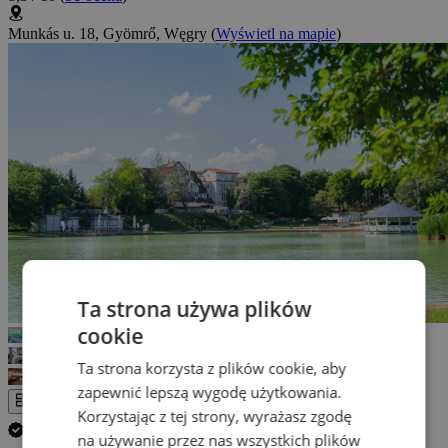
Munkás u. 18, Gyömrő, Węgry
(
Wyświetl na mapie
)
Ta strona używa plików
cookie
Ta strona korzysta z plików cookie, aby
zapewnić lepszą wygodę użytkowania.
Cała galeria
Korzystając z tej strony, wyrażasz zgodę
Anuluj swój pobyt GRATIS.
(
Więcej informacji
)
na używanie przez nas wszystkich plików