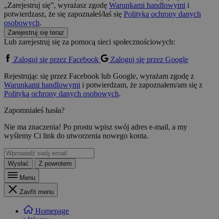
„Zarejestruj się”, wyrażasz zgodę
Warunkami handlowymi
i
potwierdzasz, że się zapoznałeś/łaś się
Polityką ochrony danych
osobowych
.
Zarejestruj się teraz
Lub zarejestruj się za pomocą sieci społecznościowych:
Zaloguj się przez Facebook
Zaloguj się przez Google
Rejestrując się przez Facebook lub Google, wyrażam zgodę z
Warunkami handlowymi
i potwierdzam, że zapoznałem/am się z
Polityką ochrony danych osobowych
.
Zapomniałeś hasła?
Nie ma znaczenia! Po prostu wpisz swój adres e-mail, a my
wyślemy Ci link do utworzenia nowego konta.
Wysłać
Z powrotem
Menu
Zavřít menu
Homepage