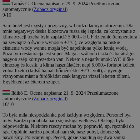
Tamás G.
Ocena napisana: 29. 9. 2024
Przetłumaczone
automatycznie (
Zobacz oryginał
)
9/10
Sam hotel jest czysty i przyjazny, w bardzo ładnym otoczeniu. Dla
mnie negatywy: deska klozetowa rusza się i spada, za korzystanie z
klimatyzacji trzeba było zapłacić 5.000.- HUF dziennie (temperatura
na zewnątrz o świcie wynosiła +7°C), ze względu na niskie
ciśnienie wody wanna mogła być napełniona tylko letnią wodą.
Poza tym restauracja jest super.
Maga a szálloda tiszta és barátságos,
nagyon szép környezetben van. Nekem a negatívumok: WC-ülőke
elmozog és leesik, a klíma használatáért napi 5.000.- forintot kellett
volna fizetni (külső hajnali hőmérséklet +7°C volt), a gyenge
víznyomás miatt a fürdőkádat csak langyos vízzel lehetett tölteni.
Egyébként az étterem szuper.
Ildikó E.
Ocena napisana: 21. 9. 2024
Przetłumaczone
automatycznie (
Zobacz oryginał
)
10/10
To była miła niespodzianka pod każdym względem. Personel był
miły. Bardzo podobała nam się usługa wellness. Obsługa była
odpowiednia. Niektóre rzeczy można by poprawić, np. ręczniki do
rąk. Ogólnie bardzo podobał nam się nasz pobyt, dobrze się
bawiliśmy. Polecamy np. Pecelt, gdzie znajdują się dwa zamki.