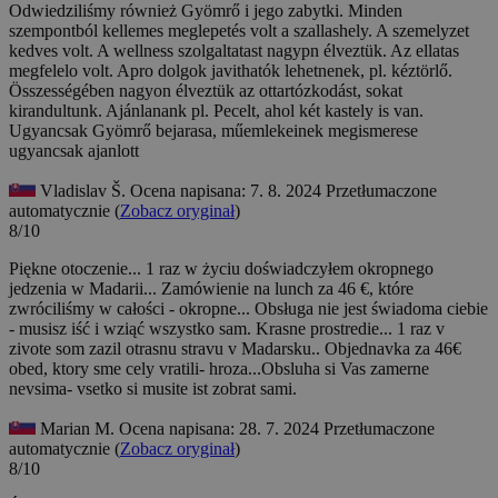
Odwiedziliśmy również Gyömrő i jego zabytki.
Minden
szempontból kellemes meglepetés volt a szallashely. A szemelyzet
kedves volt. A wellness szolgaltatast nagypn élveztük. Az ellatas
megfelelo volt. Apro dolgok javithatók lehetnenek, pl. kéztörlő.
Összességében nagyon élveztük az ottartózkodást, sokat
kirandultunk. Ajánlanank pl. Pecelt, ahol két kastely is van.
Ugyancsak Gyömrő bejarasa, műemlekeinek megismerese
ugyancsak ajanlott
Vladislav Š.
Ocena napisana: 7. 8. 2024
Przetłumaczone
automatycznie (
Zobacz oryginał
)
8/10
Piękne otoczenie... 1 raz w życiu doświadczyłem okropnego
jedzenia w Madarii... Zamówienie na lunch za 46 €, które
zwróciliśmy w całości - okropne... Obsługa nie jest świadoma ciebie
- musisz iść i wziąć wszystko sam.
Krasne prostredie... 1 raz v
zivote som zazil otrasnu stravu v Madarsku.. Objednavka za 46€
obed, ktory sme cely vratili- hroza...Obsluha si Vas zamerne
nevsima- vsetko si musite ist zobrat sami.
Marian M.
Ocena napisana: 28. 7. 2024
Przetłumaczone
automatycznie (
Zobacz oryginał
)
8/10