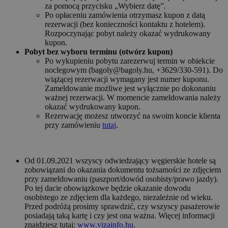
za pomocą przycisku „Wybierz datę”.
Po opłaceniu zamówienia otrzymasz kupon z datą
rezerwacji (bez konieczności kontaktu z hotelem).
Rozpoczynając pobyt należy okazać wydrukowany
kupon.
Pobyt bez wyboru terminu (otwórz kupon)
Po wykupieniu pobytu zarezerwuj termin w obiekcie
noclegowym (bagoly@bagoly.hu, +3629/330-591). Do
wiążącej rezerwacji wymagany jest numer kuponu.
Zameldowanie możliwe jest wyłącznie po dokonaniu
ważnej rezerwacji. W momencie zameldowania należy
okazać wydrukowany kupon.
Rezerwację możesz utworzyć na swoim koncie klienta
przy zamówieniu
tutaj
.
Od 01.09.2021 wszyscy odwiedzający węgierskie hotele są
zobowiązani do okazania dokumentu tożsamości ze zdjęciem
przy zameldowaniu (paszport/dowód osobisty/prawo jazdy).
Po tej dacie obowiązkowe będzie okazanie dowodu
osobistego ze zdjęciem dla każdego, niezależnie od wieku.
Przed podróżą prosimy sprawdzić, czy wszyscy pasażerowie
posiadają taką kartę i czy jest ona ważna. Więcej informacji
znajdziesz tutaj:
www.vizainfo.hu
.