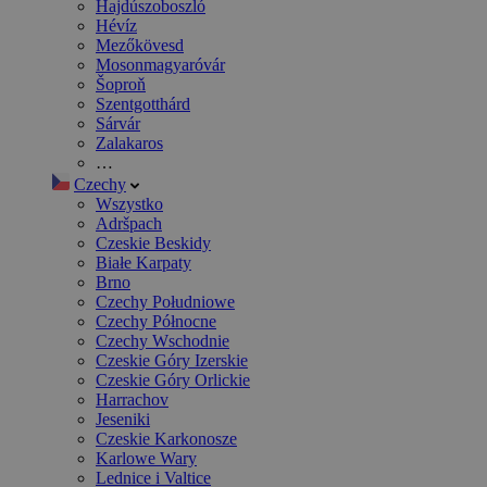
Hajdúszoboszló
Hévíz
Mezőkövesd
Mosonmagyaróvár
Šoproň
Szentgotthárd
Sárvár
Zalakaros
…
Czechy
Wszystko
Adršpach
Czeskie Beskidy
Białe Karpaty
Brno
Czechy Południowe
Czechy Północne
Czechy Wschodnie
Czeskie Góry Izerskie
Czeskie Góry Orlickie
Harrachov
Jeseniki
Czeskie Karkonosze
Karlowe Wary
Lednice i Valtice