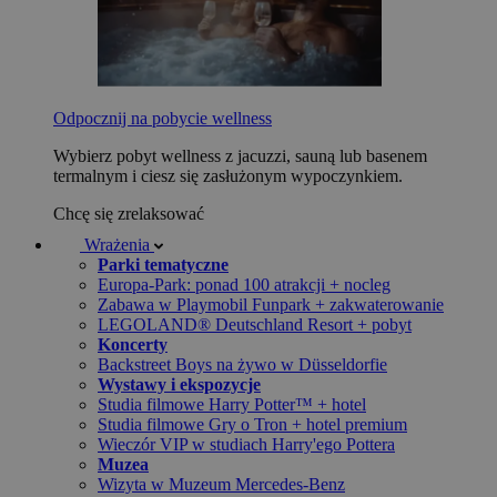
Odpocznij na pobycie wellness
Wybierz pobyt wellness z jacuzzi, sauną lub basenem
termalnym i ciesz się zasłużonym wypoczynkiem.
Chcę się zrelaksować
Wrażenia
Parki tematyczne
Europa-Park: ponad 100 atrakcji + nocleg
Zabawa w Playmobil Funpark + zakwaterowanie
LEGOLAND® Deutschland Resort + pobyt
Koncerty
Backstreet Boys na żywo w Düsseldorfie
Wystawy i ekspozycje
Studia filmowe Harry Potter™ + hotel
Studia filmowe Gry o Tron + hotel premium
Wieczór VIP w studiach Harry'ego Pottera
Muzea
Wizyta w Muzeum Mercedes-Benz