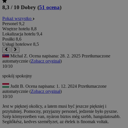
8,3 / 10
Dobry
(
51 ocena
)
Pokaż wszystko
Personel
9,2
Wnętrze hotelu
8,8
Lokalizacja hotelu
9,4
Posiłki
8,6
Usługi hotelowe
8,5
Michal Z.
Ocena napisana: 28. 2. 2025
Przetłumaczone
automatycznie (
Zobacz oryginał
)
10/10
spokój
spokojny
Judit B.
Ocena napisana: 1. 12. 2024
Przetłumaczone
automatycznie (
Zobacz oryginał
)
10/10
Jest w pięknej okolicy, a latem musi być jeszcze piękniej i
przytulniej. Pomocny, przyjazny personel, jedzenie było pyszne.
Szép környezetben van, nyàron biztos még szebb, hangulatosabb.
Segítőkész, kedves személyzet, az ételek is finomak voltak.