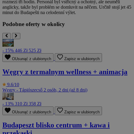
rozmezí tří hodin. Personál byl vstřícný a ochotný, ale neuměli
anglicky, takže byl problém se domluvit na něčem. Určitě stojí jet 45
minut do Budapešti na celodenní výlet.
Podobne oferty w okolicy
- 15%
446 Zł
525 Zł
OUsunąć z ulubionych
Zapisz w ulubionych
Węgry z termalnym wellness + animacja
9.6/10
Węgry - Tápiószecső
2 osób, 2 dni (aź 8 dni)
- 13%
310 Zł
358 Zł
OUsunąć z ulubionych
Zapisz w ulubionych
Budapeszt blisko centrum + kawa i
przekąski