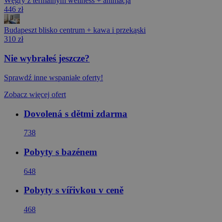
Węgry z termalnym wellness + animacja
446 zł
Budapeszt blisko centrum + kawa i przekąski
310 zł
Nie wybrałeś jeszcze?
Sprawdź inne wspaniałe oferty!
Zobacz więcej ofert
Dovolená s dětmi zdarma
738
Pobyty s bazénem
648
Pobyty s vířivkou v ceně
468