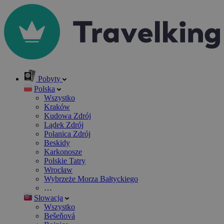
Pobyty
Polska
Wszystko
Kraków
Kudowa Zdrój
Lądek Zdrój
Polanica Zdrój
Beskidy
Karkonosze
Polskie Tatry
Wrocław
Wybrzeże Morza Bałtyckiego
…
Słowacja
Wszystko
Bešeňová