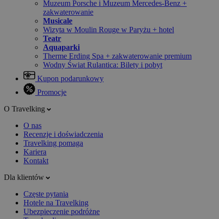
Muzeum Porsche i Muzeum Mercedes-Benz +
zakwaterowanie
Musicale
Wizyta w Moulin Rouge w Paryżu + hotel
Teatr
Aquaparki
Therme Erding Spa + zakwaterowanie premium
Wodny Świat Rulantica: Bilety i pobyt
Kupon podarunkowy
Promocje
O Travelking
O nas
Recenzje i doświadczenia
Travelking pomaga
Kariera
Kontakt
Dla klientów
Częste pytania
Hotele na Travelking
Ubezpieczenie podróżne