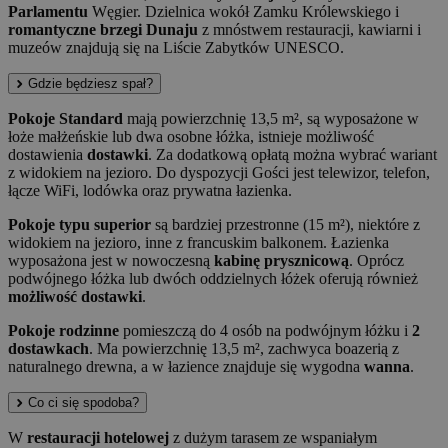
Parlamentu
Węgier. Dzielnica wokół Zamku Królewskiego i
romantyczne brzegi Dunaju
z mnóstwem restauracji, kawiarni i
muzeów znajdują się na Liście Zabytków UNESCO.
Gdzie będziesz spał?
Pokoje Standard
mają powierzchnię 13,5 m², są wyposażone w
łoże małżeńskie lub dwa osobne łóżka, istnieje możliwość
dostawienia
dostawki
. Za dodatkową opłatą można wybrać wariant
z widokiem na jezioro. Do dyspozycji Gości jest telewizor, telefon,
łącze WiFi, lodówka oraz prywatna łazienka.
Pokoje typu superior
są bardziej przestronne (15 m²), niektóre z
widokiem na jezioro, inne z francuskim balkonem. Łazienka
wyposażona jest w nowoczesną
kabinę prysznicową
. Oprócz
podwójnego łóżka lub dwóch oddzielnych łóżek oferują również
możliwość dostawki
.
Pokoje rodzinne
pomieszczą do 4 osób na podwójnym łóżku i
2
dostawkach
. Ma powierzchnię 13,5 m², zachwyca boazerią z
naturalnego drewna, a w łazience znajduje się wygodna
wanna
.
Co ci się spodoba?
W
restauracji hotelowej
z dużym tarasem ze wspaniałym