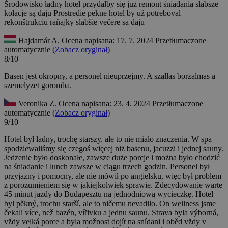
Środowisko ładny hotel przydałby się już remont śniadania słabsze
kolacje są daju
Prostredie pekne hotel by už potreboval
rekonštrukciu raňajky slabšie večere sa daju
Hajdamár A.
Ocena napisana: 17. 7. 2024
Przetłumaczone
automatycznie (
Zobacz oryginał
)
8/10
Basen jest okropny, a personel nieuprzejmy.
A szallas borzalmas a
szemelyzet goromba.
Veronika Z.
Ocena napisana: 23. 4. 2024
Przetłumaczone
automatycznie (
Zobacz oryginał
)
9/10
Hotel był ładny, trochę starszy, ale to nie miało znaczenia. W spa
spodziewaliśmy się czegoś więcej niż basenu, jacuzzi i jednej sauny.
Jedzenie było doskonałe, zawsze duże porcje i można było chodzić
na śniadanie i lunch zawsze w ciągu trzech godzin. Personel był
przyjazny i pomocny, ale nie mówił po angielsku, więc był problem
z porozumieniem się w jakiejkolwiek sprawie. Zdecydowanie warte
45 minut jazdy do Budapesztu na jednodniową wycieczkę.
Hotel
byl pěkný, trochu starší, ale to ničemu nevadilo. On wellness jsme
čekali více, než bazén, vířivku a jednu saunu. Strava byla výborná,
vždy velká porce a byla možnost dojít na snídani i oběd vždy v