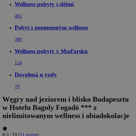
Wellness pobyty s dětmi
492
Pobyt s neomezeným wellness
390
Wellness pobyty v Maďarsku
124
Dovolená u vody
70
Węgry nad jeziorem i blisko Budapesztu
w Hotelu Bagoly Fogadó *** z
nielimitowanym wellness i obiadokolacje
8,3 / 10
(
51 ocena
)