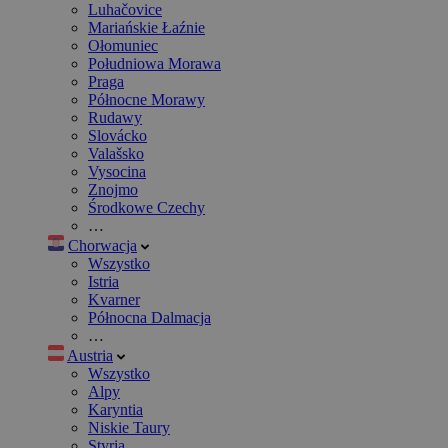
Luhačovice
Mariańskie Łaźnie
Ołomuniec
Południowa Morawa
Praga
Północne Morawy
Rudawy
Slovácko
Valašsko
Vysocina
Znojmo
Środkowe Czechy
…
Chorwacja
Wszystko
Istria
Kvarner
Północna Dalmacja
…
Austria
Wszystko
Alpy
Karyntia
Niskie Taury
Styria