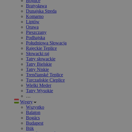
Bojnice
Bratysława
Dunajska Streda
Komarno
Liptów
Orawa
Pieszczany
Podhajska
Południowa Słowacja
Rajeckie Teplice
Słowacki raj
Tatry słowackie
Tatry Bielskie
Tatry Niskie
Trenčianské Teplice
Turczańskie Cieplice
Wielki Meder
Tatry Wysokie
…
Węgry
Wszystko
Balaton
Bogács
Budapest
Bük