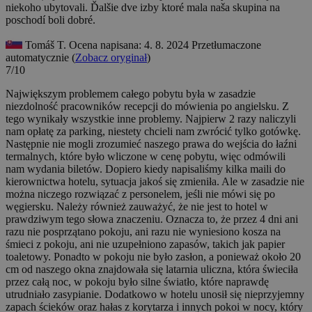
niekoho ubytovali. Ďalšie dve izby ktoré mala naša skupina na
poschodí boli dobré.
Tomáš T.
Ocena napisana: 4. 8. 2024
Przetłumaczone
automatycznie (
Zobacz oryginał
)
7/10
Największym problemem całego pobytu była w zasadzie
niezdolność pracowników recepcji do mówienia po angielsku. Z
tego wynikały wszystkie inne problemy. Najpierw 2 razy naliczyli
nam opłatę za parking, niestety chcieli nam zwrócić tylko gotówkę.
Następnie nie mogli zrozumieć naszego prawa do wejścia do łaźni
termalnych, które było wliczone w cenę pobytu, więc odmówili
nam wydania biletów. Dopiero kiedy napisaliśmy kilka maili do
kierownictwa hotelu, sytuacja jakoś się zmieniła. Ale w zasadzie nie
można niczego rozwiązać z personelem, jeśli nie mówi się po
węgiersku. Należy również zauważyć, że nie jest to hotel w
prawdziwym tego słowa znaczeniu. Oznacza to, że przez 4 dni ani
razu nie posprzątano pokoju, ani razu nie wyniesiono kosza na
śmieci z pokoju, ani nie uzupełniono zapasów, takich jak papier
toaletowy. Ponadto w pokoju nie było zasłon, a ponieważ około 20
cm od naszego okna znajdowała się latarnia uliczna, która świeciła
przez całą noc, w pokoju było silne światło, które naprawdę
utrudniało zasypianie. Dodatkowo w hotelu unosił się nieprzyjemny
zapach ścieków oraz hałas z korytarza i innych pokoi w nocy, który