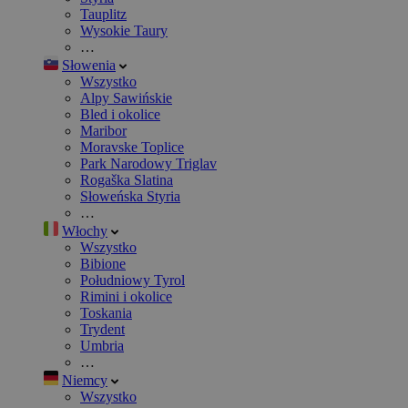
Tauplitz
Wysokie Taury
…
Słowenia
Wszystko
Alpy Sawińskie
Bled i okolice
Maribor
Moravske Toplice
Park Narodowy Triglav
Rogaška Slatina
Słoweńska Styria
…
Włochy
Wszystko
Bibione
Południowy Tyrol
Rimini i okolice
Toskania
Trydent
Umbria
…
Niemcy
Wszystko