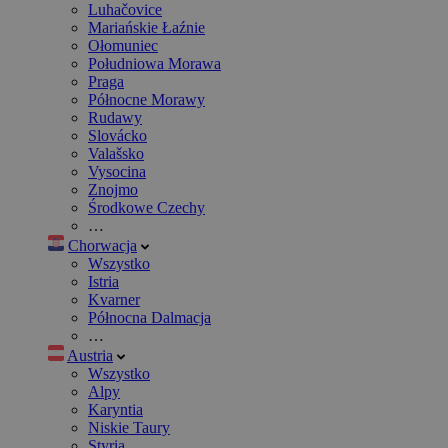
Luhačovice
Mariańskie Łaźnie
Ołomuniec
Południowa Morawa
Praga
Północne Morawy
Rudawy
Slovácko
Valašsko
Vysocina
Znojmo
Środkowe Czechy
…
Chorwacja
Wszystko
Istria
Kvarner
Północna Dalmacja
…
Austria
Wszystko
Alpy
Karyntia
Niskie Taury
Styria