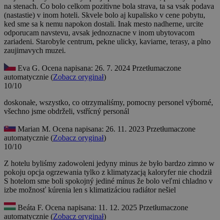
na stenach. Co bolo celkom pozitivne bola strava, ta sa vsak podava
(nastastie) v inom hoteli. Skvele bolo aj kupalisko v cene pobytu,
ked sme sa k nemu napokon dostali. Inak mesto nadherne, urcite
odporucam navstevu, avsak jednoznacne v inom ubytovacom
zariadeni. Starobyle centrum, pekne ulicky, kaviarne, terasy, a plno
zaujimavych muzei.
Eva G.
Ocena napisana: 26. 7. 2024
Przetłumaczone
automatycznie (
Zobacz oryginał
)
10/10
doskonałe, wszystko, co otrzymaliśmy, pomocny personel
výborné,
všechno jsme obdrželi, vstřícný personál
Marian M.
Ocena napisana: 26. 11. 2023
Przetłumaczone
automatycznie (
Zobacz oryginał
)
10/10
Z hotelu byliśmy zadowoleni jedyny minus że było bardzo zimno w
pokoju opcja ogrzewania tylko z klimatyzacją kaloryfer nie chodził
S hotelom sme boli spokojný jediné mínus že bolo veľmi chladno v
izbe možnosť kúrenia len s klimatizáciou radiátor nešiel
Beáta F.
Ocena napisana: 11. 12. 2025
Przetłumaczone
automatycznie (
Zobacz oryginał
)