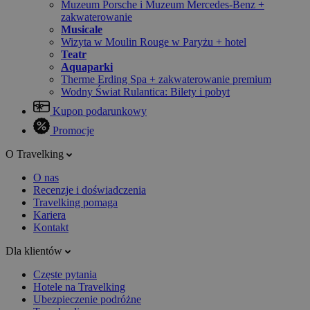
Muzeum Porsche i Muzeum Mercedes-Benz +
zakwaterowanie
Musicale
Wizyta w Moulin Rouge w Paryżu + hotel
Teatr
Aquaparki
Therme Erding Spa + zakwaterowanie premium
Wodny Świat Rulantica: Bilety i pobyt
Kupon podarunkowy
Promocje
O Travelking
O nas
Recenzje i doświadczenia
Travelking pomaga
Kariera
Kontakt
Dla klientów
Częste pytania
Hotele na Travelking
Ubezpieczenie podróżne