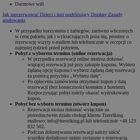
Darmowe wifi
Jak zarezerwować
Dzieci i inni podróżujący
Dopłaty
Zasady
anulowania
W przypadku korzystania z zabiegów, zarówno wliczonych
w cenę pakietu, jak i wykraczających poza nią, prosimy o
rezerwację wizyty e-mailem lub telefonicznie w recepcji co
najmniej tydzień przed pobytem.
Pobyt z wyborem terminu (online rezerwacja)
W przypadku rezerwacji online możesz dokonać
wiążącej rezerwacji już przy zakupie kuponu. Wybierz
żądaną opcję kuponu i wybierz żądaną datę rezerwacji
za pomocą przycisku „Wybierz datę”.
Po opłaceniu zamówienia otrzymasz kupon z datą
rezerwacji (bez konieczności kontaktu z hotelem).
Rozpoczynając pobyt należy okazać wydrukowany
kupon.
Pobyt bez wyboru terminu (otwórz kupon)
Rezerwacji można dokonać wyłącznie za
pośrednictwem działu obsługi klienta Travelking
mailowo: info@travelking.pl lub telefonicznie +48 123
832 502.
Podczas dokonywania rezerwacji należy uiścić
wszelkie dodatkowe opłaty związane z rezerwacją.