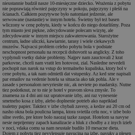
nieustannie budził nasze 10-miesięczne dziecko. Wrażenia z pobytu
nie poprawiają również pajęczyny w pokoju, pajęczyny i pleśń na
ścianach. Całkiem pozytywne było natomiast jedzenie, ale
serwowane (nastastie) w innym hotelu. Świetny był też basen
wliczony w cenę pobytu, kiedy w końcu do niego dotarliśmy. Poza
tym miasto jest piękne, zdecydowanie polecam wizytę, ale
zdecydowanie w innym miejscu zakwaterowania. Starożytne
centrum, ładne uliczki, kawiarnie, tarasy i wiele ciekawych
muzeów.
Najvacsi problem celeho pobytu bola v podstate
neschopnost personalu na recepcii dohovorit sa anglicky. Z toho
vyplynuli vsetky dalsie problemy. Najprv nam zauctovali 2 krat
parkovne, chceli nam vratit len hotovost, zial. Nasledne nevedeli
pochopit nas narok na vstup do termalneho kupaliska, ktory bol v
cene pobytu, a tak nam odmietli dat vstupenky. Az ked sme napisali
par emailov na vedenie hotela sa situacia ako tak pohla. Ale v
zasade s personalom nevyriesite nic, ak neviete po madarsky. Nutne
tiez podotknut, ze to nie je hotel v pravom slova zmysle. To
znamena za 4 dni ani raz upratovanie izby, ani raz vynesenie
smetneho kosa z izby, alebo doplnenie potrieb ako napriklad
toaletny papier. Taktiez v izbe chybali zavesy, a kedze asi 20 cm od
nasho okna bola poulicna lampa, ktora svietila celu noc, v izbe bolo
silne svetlo, pre ktore bolo naozaj tazke zaspat. Hotelom sa navyse
nesie neprijemny zapach kanalizacie a hluk z chodby a z inych izieb
v noci, vdaka comu sa nam neustale budilo 10 mesacne dieta.
Dojem z pobytu tiez nevylepsuje pavucina na izbe, pavuky a plesen