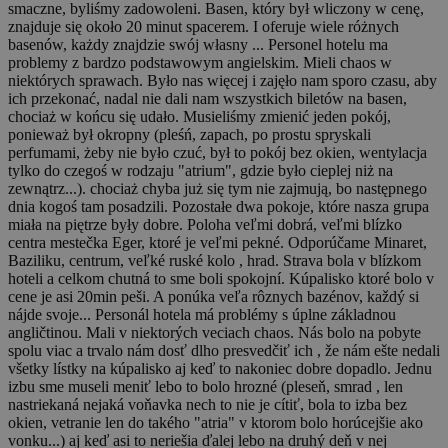
smaczne, byliśmy zadowoleni. Basen, który był wliczony w cenę,
znajduje się około 20 minut spacerem. I oferuje wiele różnych
basenów, każdy znajdzie swój własny ... Personel hotelu ma
problemy z bardzo podstawowym angielskim. Mieli chaos w
niektórych sprawach. Było nas więcej i zajęło nam sporo czasu, aby
ich przekonać, nadal nie dali nam wszystkich biletów na basen,
chociaż w końcu się udało. Musieliśmy zmienić jeden pokój,
ponieważ był okropny (pleśń, zapach, po prostu spryskali
perfumami, żeby nie było czuć, był to pokój bez okien, wentylacja
tylko do czegoś w rodzaju "atrium", gdzie było cieplej niż na
zewnątrz...). chociaż chyba już się tym nie zajmują, bo następnego
dnia kogoś tam posadzili. Pozostałe dwa pokoje, które nasza grupa
miała na piętrze były dobre.
Poloha veľmi dobrá, veľmi blízko
centra mestečka Eger, ktoré je veľmi pekné. Odporúčame Minaret,
Baziliku, centrum, veľké ruské kolo , hrad. Strava bola v blízkom
hoteli a celkom chutná to sme boli spokojní. Kúpalisko ktoré bolo v
cene je asi 20min peši. A ponúka veľa rôznych bazénov, každý si
nájde svoje... Personál hotela má problémy s úplne základnou
angličtinou. Mali v niektorých veciach chaos. Nás bolo na pobyte
spolu viac a trvalo nám dosť dlho presvedčiť ich , že nám ešte nedali
všetky lístky na kúpalisko aj keď to nakoniec dobre dopadlo. Jednu
izbu sme museli meniť lebo to bolo hrozné (pleseň, smrad , len
nastriekaná nejaká voňavka nech to nie je cítiť, bola to izba bez
okien, vetranie len do takého "atria" v ktorom bolo horúcejšie ako
vonku...) aj keď asi to neriešia ďalej lebo na druhý deň v nej