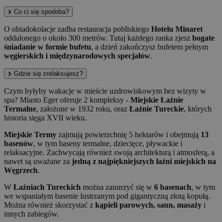
Co ci się spodoba?
O obiadokolacje zadba restauracja pobliskiego
Hotelu Minaret
oddalonego o około 300 metrów. Tutaj każdego ranka zjesz
bogate
śniadanie w formie bufetu
, a dzień zakończysz bufetem pełnym
węgierskich i międzynarodowych specjałów
.
Gdzie się zrelaksujesz?
Czym byłyby wakacje w mieście uzdrowiskowym bez wizyty w
spa? Miasto Eger oferuje 2 kompleksy -
Miejskie Łaźnie
Termalne
, założone w 1932 roku, oraz
Łaźnie Tureckie
, których
historia sięga XVII wieku.
Miejskie Termy
zajmują powierzchnię 5 hektarów i obejmują
13
basenów
, w tym baseny termalne, dziecięce, pływackie i
relaksacyjne. Zachwycają również swoją architekturą i atmosferą, a
nawet są uważane za
jedną z najpiękniejszych łaźni miejskich na
Węgrzech
.
W
Łaźniach Tureckich
można zanurzyć się w
6 basenach
, w tym
we wspaniałym basenie lustrzanym pod gigantyczną złotą kopułą.
Można również skorzystać z
kąpieli parowych, saun, masaży
i
innych zabiegów.