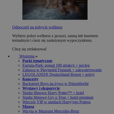
Odpocznij na pobycie wellness
Wybierz pobyt wellness z jacuzzi, sauną lub basenem
termalnym i ciesz się zasłużonym wypoczynkiem.
Chcę się zrelaksować
Wrażenia
Parki tematyczne
Europa-Park: ponad 100 atrakcji + nocleg
Zabawa w Playmobil Funpark + zakwaterowanie
LEGOLAND® Deutschland Resort + pobyt
Koncerty
Backstreet Boys na żywo w Düsseldorfie
Wystawy i ekspozycje
Studia filmowe Harry Potter™ + hotel
Studia filmowe Gry o Tron + hotel premium
Wieczór VIP w studiach Harry'ego Pottera
Muzea
Wizyta w Muzeum Mercedes-Benz