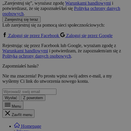
„Zarejestruj się”, wyrażasz zgodę
Warunkami handlowymi
i
potwierdzasz, że się zapoznałeś/łaś się
Polityką ochrony danych
osobowych
.
Zarejestruj się teraz
Lub zarejestruj się za pomocą sieci społecznościowych:
Zaloguj się przez Facebook
Zaloguj się przez Google
Rejestrując się przez Facebook lub Google, wyrażam zgodę z
Warunkami handlowymi
i potwierdzam, że zapoznałem/am się z
Polityką ochrony danych osobowych
.
Zapomniałeś hasła?
Nie ma znaczenia! Po prostu wpisz swój adres e-mail, a my
wyślemy Ci link do utworzenia nowego konta.
Wysłać
Z powrotem
Menu
Zavřít menu
Homepage