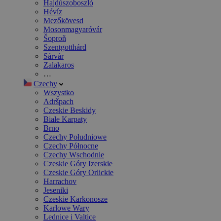
Hajdúszoboszló
Hévíz
Mezőkövesd
Mosonmagyaróvár
Šoproň
Szentgotthárd
Sárvár
Zalakaros
…
Czechy
Wszystko
Adršpach
Czeskie Beskidy
Białe Karpaty
Brno
Czechy Południowe
Czechy Północne
Czechy Wschodnie
Czeskie Góry Izerskie
Czeskie Góry Orlickie
Harrachov
Jeseniki
Czeskie Karkonosze
Karlowe Wary
Lednice i Valtice