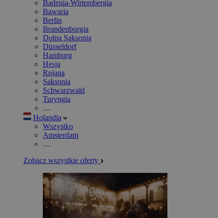
Badenia-Wirtembergia
Bawaria
Berlin
Brandenburgia
Dolna Saksonia
Düsseldorf
Hamburg
Hesja
Rujana
Saksonia
Schwarzwald
Turyngia
…
Holandia
Wszystko
Amsterdam
…
Zobacz wszystkie oferty