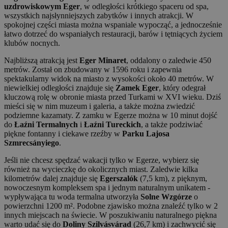
uzdrowiskowym Eger
, w odległości krótkiego spaceru od spa,
wszystkich najsłynniejszych zabytków i innych atrakcji. W
spokojnej części miasta można wspaniale wypocząć, a jednocześnie
łatwo dotrzeć do wspaniałych restauracji, barów i tętniących życiem
klubów nocnych.
Najbliższą atrakcją jest
Eger Minaret
, oddalony o zaledwie 450
metrów. Został on zbudowany w 1596 roku i zapewnia
spektakularny widok na miasto z wysokości około 40 metrów. W
niewielkiej odległości znajduje się
Zamek Eger
, który odegrał
kluczową rolę w obronie miasta przed Turkami w XVI wieku. Dziś
mieści się w nim muzeum i galeria, a także można zwiedzić
podziemne kazamaty. Z zamku w Egerze można w 10 minut dojść
do
Łaźni Termalnych
i
Łaźni Tureckich
, a także podziwiać
piękne fontanny i ciekawe rzeźby w
Parku Lajosa
Szmrecsányiego
.
Jeśli nie chcesz spędzać wakacji tylko w Egerze, wybierz się
również na wycieczkę do okolicznych miast. Zaledwie kilka
kilometrów dalej znajduje się
Egerszalók
(7,5 km), z pięknym,
nowoczesnym kompleksem spa i jednym naturalnym unikatem -
wypływająca tu woda termalna utworzyła
Solne Wzgórze
o
powierzchni 1200 m². Podobne zjawisko można znaleźć tylko w 2
innych miejscach na świecie. W poszukiwaniu naturalnego piękna
warto udać się do
Doliny Szilvásvárad
(26,7 km) i zachwycić się