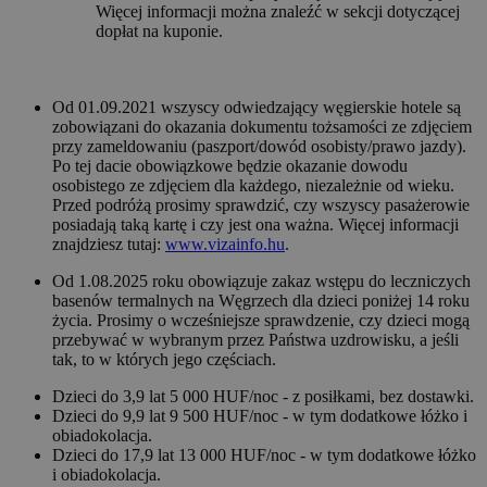
Więcej informacji można znaleźć w sekcji dotyczącej
dopłat na kuponie.
Od 01.09.2021 wszyscy odwiedzający węgierskie hotele są
zobowiązani do okazania dokumentu tożsamości ze zdjęciem
przy zameldowaniu (paszport/dowód osobisty/prawo jazdy).
Po tej dacie obowiązkowe będzie okazanie dowodu
osobistego ze zdjęciem dla każdego, niezależnie od wieku.
Przed podróżą prosimy sprawdzić, czy wszyscy pasażerowie
posiadają taką kartę i czy jest ona ważna. Więcej informacji
znajdziesz tutaj:
www.vizainfo.hu
.
Od 1.08.2025 roku obowiązuje zakaz wstępu do leczniczych
basenów termalnych na Węgrzech dla dzieci poniżej 14 roku
życia. Prosimy o wcześniejsze sprawdzenie, czy dzieci mogą
przebywać w wybranym przez Państwa uzdrowisku, a jeśli
tak, to w których jego częściach.
Dzieci do 3,9 lat 5 000 HUF/noc - z posiłkami, bez dostawki.
Dzieci do 9,9 lat 9 500 HUF/noc - w tym dodatkowe łóżko i
obiadokolacja.
Dzieci do 17,9 lat 13 000 HUF/noc - w tym dodatkowe łóżko
i obiadokolacja.