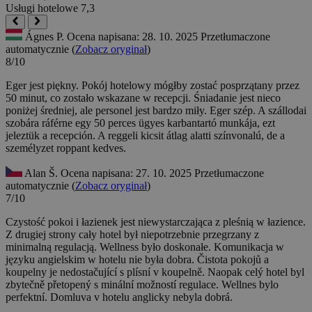
Usługi hotelowe
7,3
Ágnes P.
Ocena napisana: 28. 10. 2025
Przetłumaczone
automatycznie (
Zobacz oryginał
)
8/10
Eger jest piękny. Pokój hotelowy mógłby zostać posprzątany przez
50 minut, co zostało wskazane w recepcji. Śniadanie jest nieco
poniżej średniej, ale personel jest bardzo miły.
Eger szép. A szállodai
szobára ráférne egy 50 perces ügyes karbantartó munkája, ezt
jeleztük a recepción. A reggeli kicsit átlag alatti színvonalú, de a
személyzet roppant kedves.
Alan Š.
Ocena napisana: 27. 10. 2025
Przetłumaczone
automatycznie (
Zobacz oryginał
)
7/10
Czystość pokoi i łazienek jest niewystarczająca z pleśnią w łazience.
Z drugiej strony cały hotel był niepotrzebnie przegrzany z
minimalną regulacją. Wellness było doskonałe. Komunikacja w
języku angielskim w hotelu nie była dobra.
Čistota pokojů a
koupelny je nedostačující s plísní v koupelně. Naopak celý hotel byl
zbytečně přetopený s minální možností regulace. Wellnes bylo
perfektní. Domluva v hotelu anglicky nebyla dobrá.