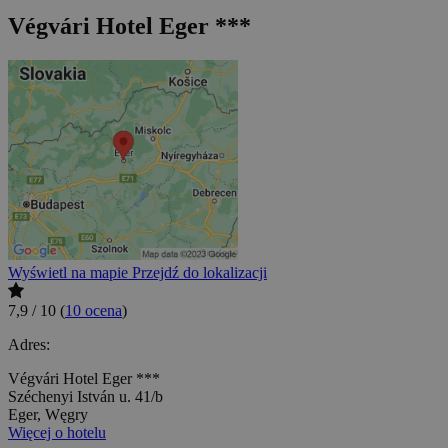
Végvári Hotel Eger ***
Wyświetl na mapie
Przejdź do lokalizacji
7,9 / 10
(
10 ocena
)
Adres:
Végvári Hotel Eger ***
Széchenyi István u. 41/b
Eger, Węgry
Więcej o hotelu