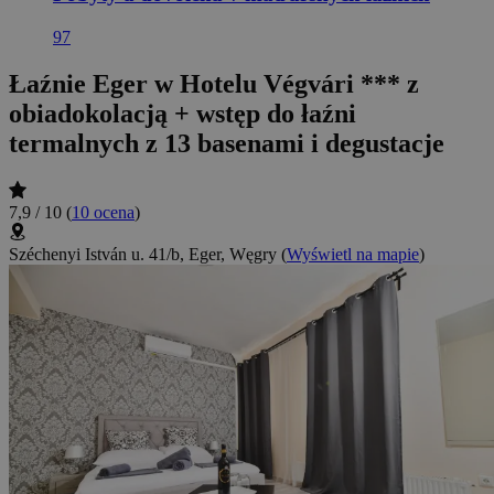
97
Łaźnie Eger w Hotelu Végvári *** z
obiadokolacją + wstęp do łaźni
termalnych z 13 basenami i degustacje
7,9 / 10
(
10 ocena
)
Széchenyi István u. 41/b, Eger, Węgry
(
Wyświetl na mapie
)