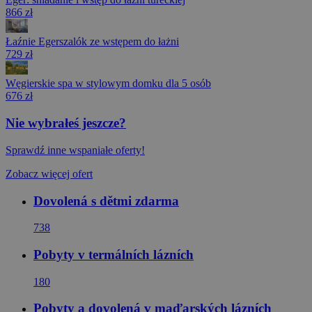
866 zł
Łaźnie Egerszalók ze wstępem do łażni
729 zł
Węgierskie spa w stylowym domku dla 5 osób
676 zł
Nie wybrałeś jeszcze?
Sprawdź inne wspaniałe oferty!
Zobacz więcej ofert
Dovolená s dětmi zdarma
738
Pobyty v termálních lázních
180
Pobyty a dovolená v maďarských lázních