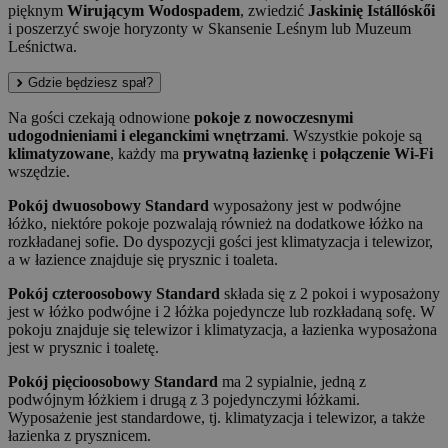
pięknym
Wirującym Wodospadem
, zwiedzić
Jaskinię Istállóskői
i poszerzyć swoje horyzonty w Skansenie Leśnym lub Muzeum
Leśnictwa.
Gdzie będziesz spał?
Na gości czekają odnowione
pokoje z nowoczesnymi
udogodnieniami i eleganckimi wnętrzami
. Wszystkie pokoje są
klimatyzowane
, każdy ma
prywatną łazienkę
i
połączenie Wi-Fi
wszędzie.
Pokój dwuosobowy Standard
wyposażony jest w podwójne
łóżko, niektóre pokoje pozwalają również na dodatkowe łóżko na
rozkładanej sofie. Do dyspozycji gości jest klimatyzacja i telewizor,
a w łazience znajduje się prysznic i toaleta.
Pokój czteroosobowy Standard
składa się z 2 pokoi i wyposażony
jest w łóżko podwójne i 2 łóżka pojedyncze lub rozkładaną sofę. W
pokoju znajduje się telewizor i klimatyzacja, a łazienka wyposażona
jest w prysznic i toaletę.
Pokój pięcioosobowy Standard
ma 2 sypialnie, jedną z
podwójnym łóżkiem i drugą z 3 pojedynczymi łóżkami.
Wyposażenie jest standardowe, tj. klimatyzacja i telewizor, a także
łazienka z prysznicem.