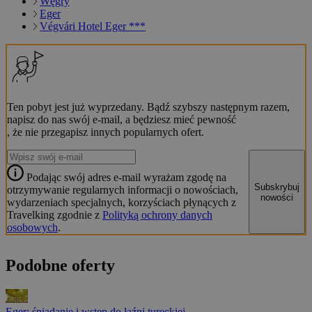
Węgry
Eger
Végvári Hotel Eger ***
Ten pobyt jest już wyprzedany. Bądź szybszy następnym razem,
napisz do nas swój e-mail, a będziesz mieć pewność
, że nie przegapisz innych popularnych ofert.
Podając swój adres e-mail wyrażam zgodę na
Subskrybuj
otrzymywanie regularnych informacji o nowościach,
nowości
wydarzeniach specjalnych, korzyściach płynących z
Travelking zgodnie z
Polityką ochrony danych
osobowych
.
Podobne oferty
Eger: śniadanie i wstęp do łaźni tureckiej