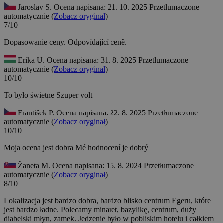
Jaroslav S.
Ocena napisana: 21. 10. 2025
Przetłumaczone
automatycznie (
Zobacz oryginał
)
7/10
Dopasowanie ceny.
Odpovídající ceně.
Erika U.
Ocena napisana: 31. 8. 2025
Przetłumaczone
automatycznie (
Zobacz oryginał
)
10/10
To było świetne
Szuper volt
František P.
Ocena napisana: 22. 8. 2025
Przetłumaczone
automatycznie (
Zobacz oryginał
)
10/10
Moja ocena jest dobra
Mé hodnocení je dobrý
Žaneta M.
Ocena napisana: 15. 8. 2024
Przetłumaczone
automatycznie (
Zobacz oryginał
)
8/10
Lokalizacja jest bardzo dobra, bardzo blisko centrum Egeru, które
jest bardzo ładne. Polecamy minaret, bazylikę, centrum, duży
diabelski młyn, zamek. Jedzenie było w pobliskim hotelu i całkiem