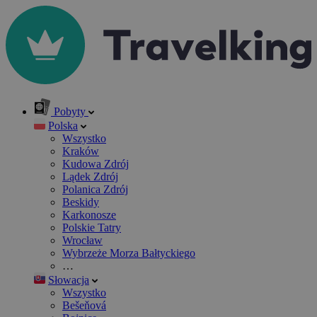
Pobyty
Polska
Wszystko
Kraków
Kudowa Zdrój
Lądek Zdrój
Polanica Zdrój
Beskidy
Karkonosze
Polskie Tatry
Wrocław
Wybrzeże Morza Bałtyckiego
…
Słowacja
Wszystko
Bešeňová