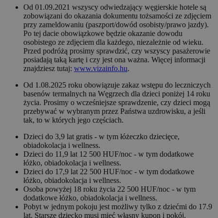
Od 01.09.2021 wszyscy odwiedzający węgierskie hotele są
zobowiązani do okazania dokumentu tożsamości ze zdjęciem
przy zameldowaniu (paszport/dowód osobisty/prawo jazdy).
Po tej dacie obowiązkowe będzie okazanie dowodu
osobistego ze zdjęciem dla każdego, niezależnie od wieku.
Przed podróżą prosimy sprawdzić, czy wszyscy pasażerowie
posiadają taką kartę i czy jest ona ważna. Więcej informacji
znajdziesz tutaj:
www.vizainfo.hu
.
Od 1.08.2025 roku obowiązuje zakaz wstępu do leczniczych
basenów termalnych na Węgrzech dla dzieci poniżej 14 roku
życia. Prosimy o wcześniejsze sprawdzenie, czy dzieci mogą
przebywać w wybranym przez Państwa uzdrowisku, a jeśli
tak, to w których jego częściach.
Dzieci do 3,9 lat gratis - w tym łóżeczko dziecięce,
obiadokolacja i wellness.
Dzieci do 11,9 lat 12 500 HUF/noc - w tym dodatkowe
łóżko, obiadokolacja i wellness.
Dzieci do 17,9 lat 22 500 HUF/noc - w tym dodatkowe
łóżko, obiadokolacja i wellness.
Osoba powyżej 18 roku życia 22 500 HUF/noc - w tym
dodatkowe łóżko, obiadokolacja i wellness.
Pobyt w jednym pokoju jest możliwy tylko z dziećmi do 17.9
lat. Starsze dziecko musi mieć własny kupon i pokój.