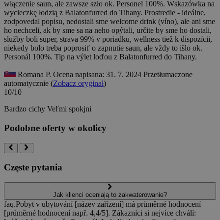
włączenie saun, ale zawsze szło ok. Personel 100%. Wskazówka na
wycieczkę łodzią z Balatonfurred do Tihany.
Prostredie - ideálne,
zodpovedal popisu, nedostali sme welcome drink (víno), ale ani sme
ho nechceli, ak by sme sa na neho opýtali, určite by sme ho dostali,
služby boli super, strava 99% v poriadku, wellness tiež k dispozícii,
niekedy bolo treba poprosiť o zapnutie saun, ale vždy to išlo ok.
Personál 100%. Tip na výlet loďou z Balatonfurred do Tihany.
Romana P.
Ocena napisana: 31. 7. 2024
Przetłumaczone
automatycznie (
Zobacz oryginał
)
10/10
Bardzo cichy
Veľmi spokjni
Podobne oferty w okolicy
Częste pytania
Jak klienci oceniają to zakwaterowanie?
faq.Pobyt v ubytování [název zařízení] má průměrné hodnocení
[průměrné hodnocení např. 4,4/5]. Zákazníci si nejvíce chválí: