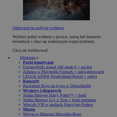
Odpocznij na pobycie wellness
Wybierz pobyt wellness z jacuzzi, sauną lub basenem
termalnym i ciesz się zasłużonym wypoczynkiem.
Chcę się zrelaksować
Wrażenia
Parki tematyczne
Europa-Park: ponad 100 atrakcji + nocleg
Zabawa w Playmobil Funpark + zakwaterowanie
LEGOLAND® Deutschland Resort + pobyt
Koncerty
Backstreet Boys na żywo w Düsseldorfie
Wystawy i ekspozycje
Studia filmowe Harry Potter™ + hotel
Studia filmowe Gry o Tron + hotel premium
Wieczór VIP w studiach Harry'ego Pottera
Muzea
Wizyta w Muzeum Mercedes-Benz