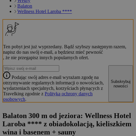
Węgry
Balaton
Wellness Hotel Laroba ****
Ten pobyt jest już wyprzedany. Bądź szybszy następnym razem,
napisz do nas swój e-mail, a będziesz mieć pewność
, że nie przegapisz innych popularnych ofert.
Podając swój adres e-mail wyrażam zgodę na
Subskrybuj
otrzymywanie regularnych informacji o nowościach,
nowości
wydarzeniach specjalnych, korzyściach płynących z
Travelking zgodnie z
Polityką ochrony danych
osobowych
.
Balaton 300 m od jeziora: Wellness Hotel
Laroba **** z obiadokolacją, kieliszkiem
wina i basenem + sauny