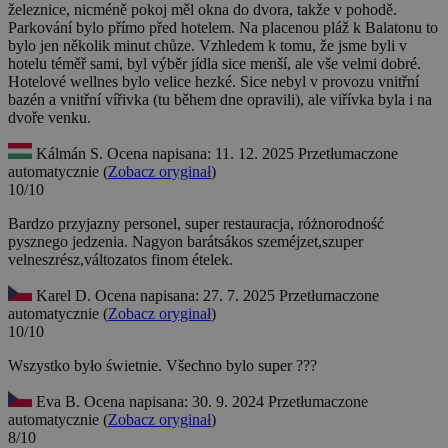
železnice, nicméně pokoj měl okna do dvora, takže v pohodě.
Parkování bylo přímo před hotelem. Na placenou pláž k Balatonu to
bylo jen několik minut chůze. Vzhledem k tomu, že jsme byli v
hotelu téměř sami, byl výběr jídla sice menší, ale vše velmi dobré.
Hotelové wellnes bylo velice hezké. Sice nebyl v provozu vnitřní
bazén a vnitřní vířivka (tu během dne opravili), ale viřívka byla i na
dvoře venku.
Kálmán S.
Ocena napisana: 11. 12. 2025
Przetłumaczone
automatycznie (
Zobacz oryginał
)
10/10
Bardzo przyjazny personel, super restauracja, różnorodność
pysznego jedzenia.
Nagyon barátsákos szeméjzet,szuper
velneszrész,változatos finom ételek.
Karel D.
Ocena napisana: 27. 7. 2025
Przetłumaczone
automatycznie (
Zobacz oryginał
)
10/10
Wszystko było świetnie.
Všechno bylo super ???
Eva B.
Ocena napisana: 30. 9. 2024
Przetłumaczone
automatycznie (
Zobacz oryginał
)
8/10