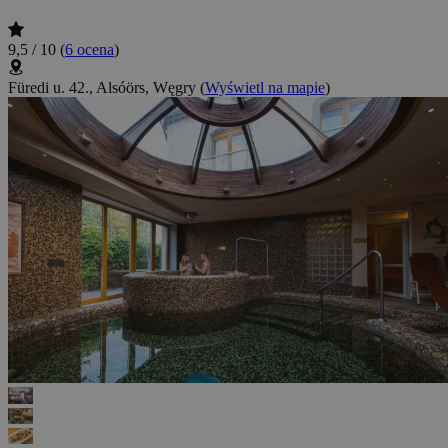
9,5 / 10
(
6 ocena
)
Füredi u. 42., Alsóörs, Węgry
(
Wyświetl na mapie
)