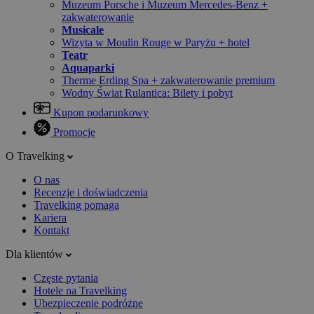
Muzeum Porsche i Muzeum Mercedes-Benz +
zakwaterowanie
Musicale
Wizyta w Moulin Rouge w Paryżu + hotel
Teatr
Aquaparki
Therme Erding Spa + zakwaterowanie premium
Wodny Świat Rulantica: Bilety i pobyt
Kupon podarunkowy
Promocje
O Travelking
O nas
Recenzje i doświadczenia
Travelking pomaga
Kariera
Kontakt
Dla klientów
Częste pytania
Hotele na Travelking
Ubezpieczenie podróżne