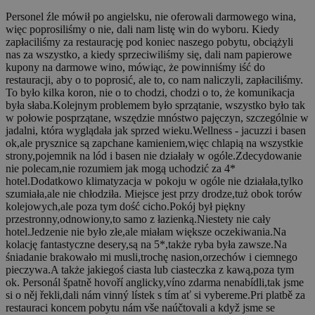
Personel źle mówił po angielsku, nie oferowali darmowego wina,
więc poprosiliśmy o nie, dali nam listę win do wyboru. Kiedy
zapłaciliśmy za restaurację pod koniec naszego pobytu, obciążyli
nas za wszystko, a kiedy sprzeciwiliśmy się, dali nam papierowe
kupony na darmowe wino, mówiąc, że powinniśmy iść do
restauracji, aby o to poprosić, ale to, co nam naliczyli, zapłaciliśmy.
To było kilka koron, nie o to chodzi, chodzi o to, że komunikacja
była słaba.Kolejnym problemem było sprzątanie, wszystko było tak
w połowie posprzątane, wszędzie mnóstwo pajęczyn, szczególnie w
jadalni, która wyglądała jak sprzed wieku.Wellness - jacuzzi i basen
ok,ale prysznice są zapchane kamieniem,więc chlapią na wszystkie
strony,pojemnik na lód i basen nie działały w ogóle.Zdecydowanie
nie polecam,nie rozumiem jak mogą uchodzić za 4*
hotel.Dodatkowo klimatyzacja w pokoju w ogóle nie działała,tylko
szumiała,ale nie chłodziła. Miejsce jest przy drodze,tuż obok torów
kolejowych,ale poza tym dość cicho.Pokój był piękny
przestronny,odnowiony,to samo z łazienką.Niestety nie cały
hotel.Jedzenie nie było złe,ale miałam większe oczekiwania.Na
kolację fantastyczne desery,są na 5*,także ryba była zawsze.Na
śniadanie brakowało mi musli,trochę nasion,orzechów i ciemnego
pieczywa.A także jakiegoś ciasta lub ciasteczka z kawą,poza tym
ok.
Personál špatně hovoří anglicky,víno zdarma nenabídli,tak jsme
si o něj řekli,dali nám vinný lístek s tím ať si vybereme.Pri platbě za
restauraci koncem pobytu nám vše naúčtovali a když jsme se