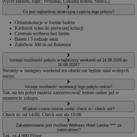
[výčet faktorů, např.: Personál, Lokalita hotelu, Strava.]
Co jest najbardziej atrakcyjną częścią tego pobytu?
Obiadokolacje w formie bufetu
Kieliszek wina do pierwszej kolacji
Centrum wellness bez limitu
Basen i 3 rodzaje saun
Zaledwie 300 m od Balatonu
Istnieje możliwość pobytu w najbliższy weekend od 14.08.2026 do
16.08.2026?
Niestety w następny weekend ten obiekt nie będzie miał wolnych
miejsc.
Istnieje możliwość rezerwacji tego pobytu online?
Tak, na ten pobyt możesz zarezerwować termin online już w
momencie zakupu.
W jakim czasie można zrobić check in i check out?
Check in: od 14:00, Check out: do 10:00
Zakwaterowanie jest możliwe Wellness Hotel Laroba **** ze
zwierzakiem?
Tak, za 4 900 Ft/noc