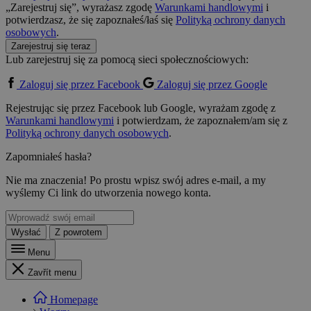
„Zarejestruj się”, wyrażasz zgodę
Warunkami handlowymi
i
potwierdzasz, że się zapoznałeś/łaś się
Polityką ochrony danych
osobowych
.
Zarejestruj się teraz
Lub zarejestruj się za pomocą sieci społecznościowych:
Zaloguj się przez Facebook
Zaloguj się przez Google
Rejestrując się przez Facebook lub Google, wyrażam zgodę z
Warunkami handlowymi
i potwierdzam, że zapoznałem/am się z
Polityką ochrony danych osobowych
.
Zapomniałeś hasła?
Nie ma znaczenia! Po prostu wpisz swój adres e-mail, a my
wyślemy Ci link do utworzenia nowego konta.
Wysłać
Z powrotem
Menu
Zavřít menu
Homepage