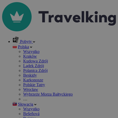
Pobyty
Polska
Wszystko
Kraków
Kudowa Zdrój
Lądek Zdrój
Polanica Zdrój
Beskidy
Karkonosze
Polskie Tatry
Wrocław
Wybrzeże Morza Bałtyckiego
…
Słowacja
Wszystko
Bešeňová