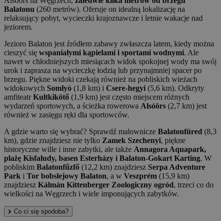
Alsóörs na Węgrzech,
zaledwie kilka metrów od brzegu
Balatonu
(260 metrów). Oferuje on idealną lokalizację na
relaksujący pobyt, wycieczki krajoznawcze i letnie wakacje nad
jeziorem.
Jezioro Balaton jest źródłem zabawy zwłaszcza latem, kiedy można
cieszyć się
wspaniałymi kąpielami i sportami wodnymi
. Ale
nawet w chłodniejszych miesiącach widok spokojnej wody ma swój
urok i zaprasza na wycieczkę łodzią lub przynajmniej spacer po
brzegu. Piękne widoki czekają również na pobliskich wieżach
widokowych
Somlyó
(1,8 km) i
Csere-hegyi
(5,6 km). Odkryty
amfiteatr
Kultkikötő
(1,9 km) jest często miejscem różnych
wydarzeń sportowych, a ścieżka rowerowa
Alsóörs
(2,7 km) jest
również w zasięgu ręki dla sportowców.
A gdzie warto się wybrać? Sprawdź malownicze
Balatonfüred
(8,3
km), gdzie znajdziesz nie tylko
Zamek Szechenyi
, piękne
historyczne wille i inne zabytki, ale także
Annagora Aquapark,
plażę Kisfaludy, basen Esterházy i Balaton-Gokart Karting
. W
pobliskim
Balatonfűzfő
(12,2 km) znajdziesz
Serpa Adventure
Park
i
Tor bobslejowy Balaton
, a w
Veszprém
(15,9 km)
znajdziesz
Kálmán Kittenberger Zoologiczny ogród
, trzeci co do
wielkości na Węgrzech i wiele imponujących zabytków.
Co ci się spodoba?