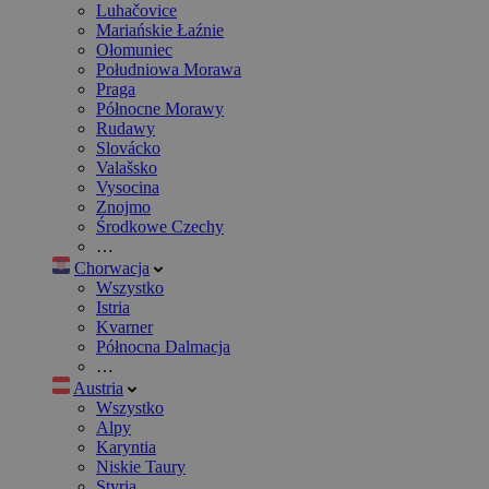
Luhačovice
Mariańskie Łaźnie
Ołomuniec
Południowa Morawa
Praga
Północne Morawy
Rudawy
Slovácko
Valašsko
Vysocina
Znojmo
Środkowe Czechy
…
Chorwacja
Wszystko
Istria
Kvarner
Północna Dalmacja
…
Austria
Wszystko
Alpy
Karyntia
Niskie Taury
Styria