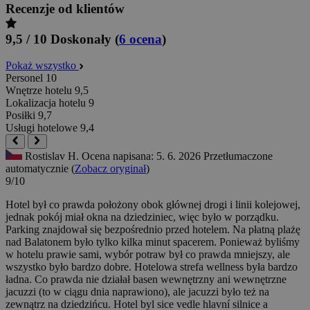
Recenzje od klientów
9,5 / 10
Doskonały
(
6 ocena
)
Pokaż wszystko
Personel
10
Wnętrze hotelu
9,5
Lokalizacja hotelu
9
Posiłki
9,7
Usługi hotelowe
9,4
Rostislav H.
Ocena napisana: 5. 6. 2026
Przetłumaczone
automatycznie (
Zobacz oryginał
)
9/10
Hotel był co prawda położony obok głównej drogi i linii kolejowej,
jednak pokój miał okna na dziedziniec, więc było w porządku.
Parking znajdował się bezpośrednio przed hotelem. Na płatną plażę
nad Balatonem było tylko kilka minut spacerem. Ponieważ byliśmy
w hotelu prawie sami, wybór potraw był co prawda mniejszy, ale
wszystko było bardzo dobre. Hotelowa strefa wellness była bardzo
ładna. Co prawda nie działał basen wewnętrzny ani wewnętrzne
jacuzzi (to w ciągu dnia naprawiono), ale jacuzzi było też na
zewnątrz na dziedzińcu.
Hotel byl sice vedle hlavní silnice a