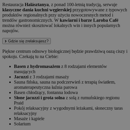
Restauracja
Halásztanya
, z ponad 100-letnią tradycją, serwuje
klasyczne dania kuchni węgierskiej
przygotowywane z typowych
produktów regionalnych przy użyciu nowoczesnych metod i
trendów gastronomicznych. W
kawiarni i barze Laroba Café
można również skosztować lokalnych win i innych popularnych
napojów.
Gdzie się zrelaksujesz?
Piękne centrum odnowy biologicznej będzie prawdziwą oazą ciszy i
spokoju. Czekają tu na Ciebie:
Basen z hydromasażem
z 8 rodzajami elementów
masujących
Jacuzzi
z 3 rodzajami masaży
Sauna fińska, sauna na podczerwień z terapią światłem,
aromaterapeutyczna łaźnia parowa
Basen chłodzący, fontanna lodowa
Słone jacuzzi i grota solna
z solą z rumuńskiego regionu
Praid
Pokój relaksacyjny z wygodnymi leżakami, słoneczny taras
relaksacyjny
Masaże i kąpiele
Solarium