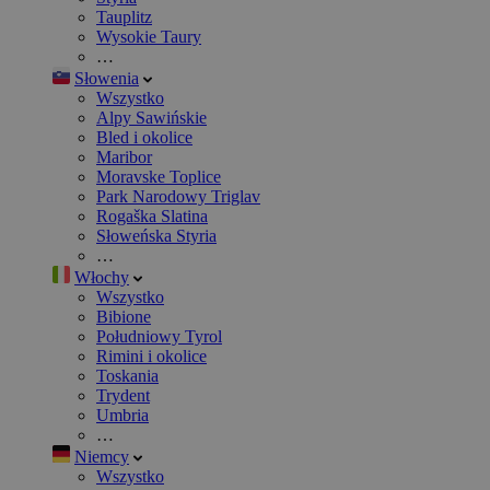
Tauplitz
Wysokie Taury
…
Słowenia
Wszystko
Alpy Sawińskie
Bled i okolice
Maribor
Moravske Toplice
Park Narodowy Triglav
Rogaška Slatina
Słoweńska Styria
…
Włochy
Wszystko
Bibione
Południowy Tyrol
Rimini i okolice
Toskania
Trydent
Umbria
…
Niemcy
Wszystko