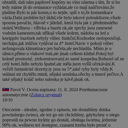
ohradili, dali nám papírové kupóny na víno zdarma s tím, že si ho
tedy máme jít do restaurace vyžádat,ale co mají naúčtováno,že
platíme.Bylo to pár korun,o to nejde, spíš o to,že komunikace
vázla.Dalsi problém byl úklid,vše bylo takové polouklizene,všude
spousta pavučin, hlavně v jídelně, která byla jak z předminulého
století.Wellness - vířivka a bazén ok,ale sprchy jsou zanesené
vodním kamenem,tak stříkají všude kolem, nádoba na led a
kneippův bazének nebyly vůbec funkční.Rozhodne nedoporučuji,
nechápu,jak můžou vydávat za 4* hotel.Navic v pokoji vůbec
nefungovala klimatizace,jen hučela,ale nechladila. Místo je u
silnice,přímo u vlakové trati,ale jinak celkem klidné.Pokoj byl
krásně prostorný, zrekonstruovaný,to samé koupelna.Bohuzel už ne
celý hotel.Jidlo nebylo špatné,ale měla jsem vyšší očekávání.K
večeři fantastické dezerty,ty jsou na 5*,také ryby byly vždy.K
snídani mi chybělo müsli, nějaká semínka,ořechy a tmavé pečivo.A
také nějaký koláč nebo sušenka je kávě,jinak ok.
Pavol V.
Ocena napisana: 11. 8. 2024
Przetłumaczone
automatycznie (
Zobacz oryginał
)
10/10
Otoczenie - idealne, zgodne z opisem, nie dostaliśmy drinka
powitalnego (wino), ale też go nie chcieliśmy, gdybyśmy o niego
poprosili na pewno byśmy go dostali, obsługa świetna, jedzenie
99% ok, wellness też dostępne, czasami trzeba było prosić o