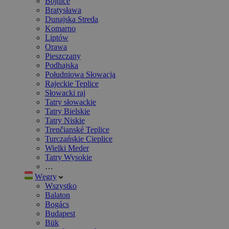
Bojnice
Bratysława
Dunajska Streda
Komarno
Liptów
Orawa
Pieszczany
Podhajska
Południowa Słowacja
Rajeckie Teplice
Słowacki raj
Tatry słowackie
Tatry Bielskie
Tatry Niskie
Trenčianské Teplice
Turczańskie Cieplice
Wielki Meder
Tatry Wysokie
…
Węgry
Wszystko
Balaton
Bogács
Budapest
Bük