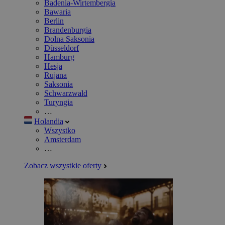
Badenia-Wirtembergia
Bawaria
Berlin
Brandenburgia
Dolna Saksonia
Düsseldorf
Hamburg
Hesja
Rujana
Saksonia
Schwarzwald
Turyngia
…
Holandia
Wszystko
Amsterdam
…
Zobacz wszystkie oferty