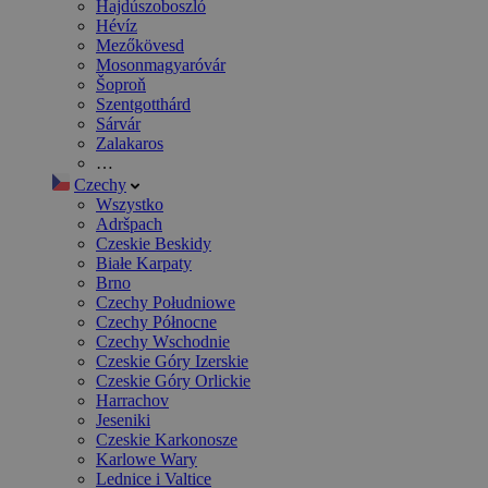
Hajdúszoboszló
Hévíz
Mezőkövesd
Mosonmagyaróvár
Šoproň
Szentgotthárd
Sárvár
Zalakaros
…
Czechy
Wszystko
Adršpach
Czeskie Beskidy
Białe Karpaty
Brno
Czechy Południowe
Czechy Północne
Czechy Wschodnie
Czeskie Góry Izerskie
Czeskie Góry Orlickie
Harrachov
Jeseniki
Czeskie Karkonosze
Karlowe Wary
Lednice i Valtice