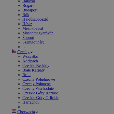
Balaton
Bogács
Budapest
Bük
Hajdúszoboszló
Hévíz
Mezőkövesd
Mosonmagyaróvár
Šoproň
Szentgotthárd
…
Czechy
Wszystko
Adršpach
Czeskie Beskidy
Białe Karpaty
Brno
Czechy Południowe
Czechy Północne
Czechy Wschodnie
Czeskie Góry Izerskie
Czeskie Góry Orlickie
Harrachov
…
Chorwacja