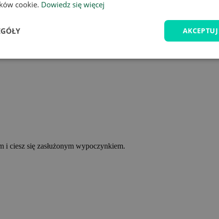
lików cookie.
Dowiedz się więcej
EGÓŁY
AKCEPTUJ
ym i ciesz się zasłużonym wypoczynkiem.