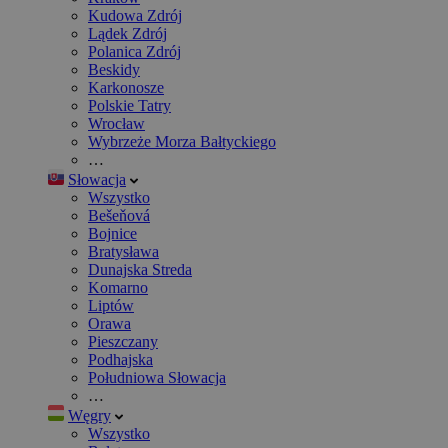
Kudowa Zdrój
Lądek Zdrój
Polanica Zdrój
Beskidy
Karkonosze
Polskie Tatry
Wrocław
Wybrzeże Morza Bałtyckiego
…
Słowacja
Wszystko
Bešeňová
Bojnice
Bratysława
Dunajska Streda
Komarno
Liptów
Orawa
Pieszczany
Podhajska
Południowa Słowacja
…
Węgry
Wszystko