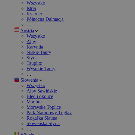
Wszystko
Istria
Kvarner
Północna Dalmacja
…
Austria
Wszystko
Alpy
Karyntia
Niskie Taury
Styria
Tauplitz
Wysokie Taury
…
Słowenia
Wszystko
Alpy Sawińskie
Bled i okolice
Maribor
Moravske Toplice
Park Narodowy Triglav
Rogaška Slatina
Słoweńska Styria
…
Włochy