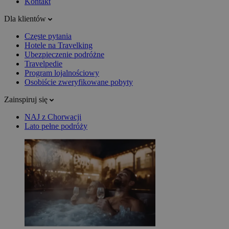
Kontakt
Dla klientów
Częste pytania
Hotele na Travelking
Ubezpieczenie podróżne
Travelpedie
Program lojalnościowy
Osobiście zweryfikowane pobyty
Zainspiruj się
NAJ z Chorwacji
Lato pełne podróży