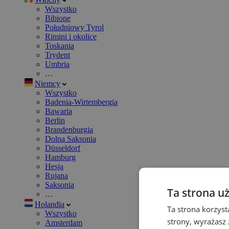
Wszystko
Bibione
Południowy Tyrol
Rimini i okolice
Toskania
Trydent
Umbria
…
Niemcy
Wszystko
Badenia-Wirtembergia
Bawaria
Berlin
Brandenburgia
Dolna Saksonia
Düsseldorf
Hamburg
Hesja
Rujana
Saksonia
Ta strona u
…
Holandia
Ta strona korzyst
Wszystko
strony, wyrażasz
Amsterdam