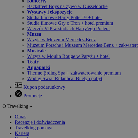
Koncerty
Backstreet Boys na żywo w Düsseldorfie
Wystawy i ekspozycje
Studia filmowe Harry Potter™ + hotel
Studia filmowe Gry o Tron + hotel premium
Wieczór VIP w studiach Harry'ego Pottera
Muzea
Wizyta w Muzeum Mercedes-Benz
Muzeum Porsche i Muzeum Mercedes-Benz + zakwater
Musicale
Wizyta w Moulin Rouge w Paryżu + hotel
Teatr
Aquaparki
Therme Erding Spa + zakwaterowanie premium
Wodny Świat Rulantica: Bilety i pobyt
Kupon podarunkowy
Promocje
O Travelking
O nas
Recenzje i doświadczenia
Travelking pomaga
Kariera