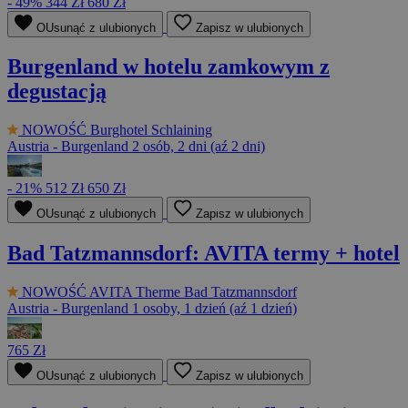
- 49%
344 Zł
680 Zł
OUsunąć z ulubionych
Zapisz w ulubionych
Burgenland w hotelu zamkowym z
degustacją
NOWOŚĆ
Burghotel Schlaining
Austria - Burgenland
2 osób, 2 dni (aź 2 dni)
- 21%
512 Zł
650 Zł
OUsunąć z ulubionych
Zapisz w ulubionych
Bad Tatzmannsdorf: AVITA termy + hotel
NOWOŚĆ
AVITA Therme Bad Tatzmannsdorf
Austria - Burgenland
1 osoby, 1 dzień (aź 1 dzień)
765 Zł
OUsunąć z ulubionych
Zapisz w ulubionych