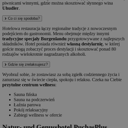
piwnicami winnymi, gdzie można skosztować słynnego wina
Uhudler
.
Co ci się spodoba?
Hotelowa restauracja łączy regionalne tradycje z nowoczesnym
podejściem do gastronomii. Menu obejmuje między innymi
tradycyjne specjały Burgenlandu
przygotowywane z najlepszych
składników. Hotel posiada również
własną destylarnię
, w której
goście mogą zobaczyć proces destylacji i skosztować ponad 80
rodzajów wielokrotnie nagradzanych alkoholi.
Gdzie się zrelaksujesz?
Wyobraź sobie, że zostawiasz za sobą zgiełk codziennego życia i
zanurzasz się w świecie ciepła, spokoju i relaksu. Czeka na Ciebie
przytulne centrum wellness
:
Sauna fińska
Sauna na podczerwień
Łaźnia parowa
Pokój relaksacyjny
Zabiegi wellness w ofercie
Natur- und Genusshotel PuchasPlus