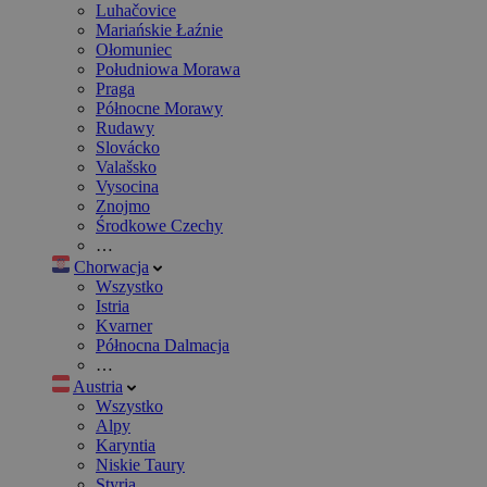
Luhačovice
Mariańskie Łaźnie
Ołomuniec
Południowa Morawa
Praga
Północne Morawy
Rudawy
Slovácko
Valašsko
Vysocina
Znojmo
Środkowe Czechy
…
Chorwacja
Wszystko
Istria
Kvarner
Północna Dalmacja
…
Austria
Wszystko
Alpy
Karyntia
Niskie Taury
Styria