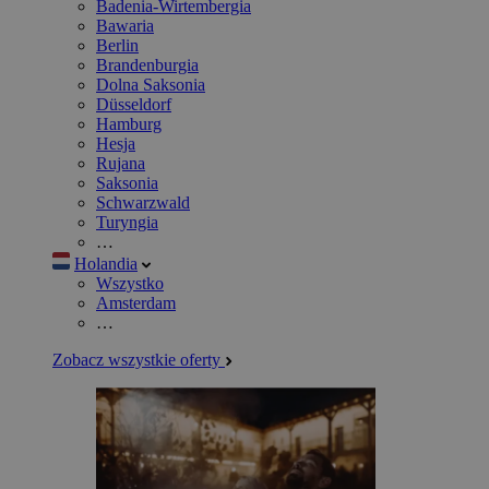
Badenia-Wirtembergia
Bawaria
Berlin
Brandenburgia
Dolna Saksonia
Düsseldorf
Hamburg
Hesja
Rujana
Saksonia
Schwarzwald
Turyngia
…
Holandia
Wszystko
Amsterdam
…
Zobacz wszystkie oferty