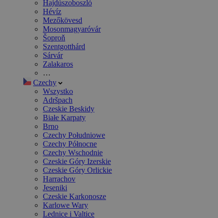
Hajdúszoboszló
Hévíz
Mezőkövesd
Mosonmagyaróvár
Šoproň
Szentgotthárd
Sárvár
Zalakaros
…
Czechy
Wszystko
Adršpach
Czeskie Beskidy
Białe Karpaty
Brno
Czechy Południowe
Czechy Północne
Czechy Wschodnie
Czeskie Góry Izerskie
Czeskie Góry Orlickie
Harrachov
Jeseniki
Czeskie Karkonosze
Karlowe Wary
Lednice i Valtice