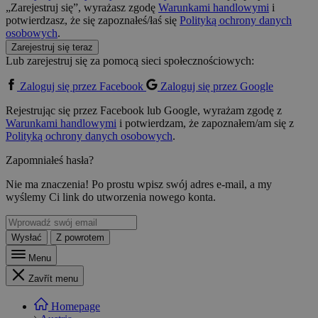
„Zarejestruj się”, wyrażasz zgodę
Warunkami handlowymi
i
potwierdzasz, że się zapoznałeś/łaś się
Polityką ochrony danych
osobowych
.
Zarejestruj się teraz
Lub zarejestruj się za pomocą sieci społecznościowych:
Zaloguj się przez Facebook
Zaloguj się przez Google
Rejestrując się przez Facebook lub Google, wyrażam zgodę z
Warunkami handlowymi
i potwierdzam, że zapoznałem/am się z
Polityką ochrony danych osobowych
.
Zapomniałeś hasła?
Nie ma znaczenia! Po prostu wpisz swój adres e-mail, a my
wyślemy Ci link do utworzenia nowego konta.
Wysłać
Z powrotem
Menu
Zavřít menu
Homepage