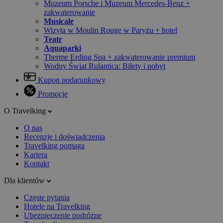
Muzeum Porsche i Muzeum Mercedes-Benz +
zakwaterowanie
Musicale
Wizyta w Moulin Rouge w Paryżu + hotel
Teatr
Aquaparki
Therme Erding Spa + zakwaterowanie premium
Wodny Świat Rulantica: Bilety i pobyt
Kupon podarunkowy
Promocje
O Travelking
O nas
Recenzje i doświadczenia
Travelking pomaga
Kariera
Kontakt
Dla klientów
Częste pytania
Hotele na Travelking
Ubezpieczenie podróżne