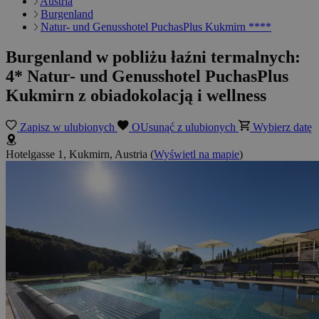
Austria
Burgenland
Natur- und Genusshotel PuchasPlus Kukmirn ****
Burgenland w pobliżu łaźni termalnych:
4* Natur- und Genusshotel PuchasPlus
Kukmirn z obiadokolacją i wellness
Zapisz w ulubionych
OUsunąć z ulubionych
Wybierz datę
Hotelgasse 1, Kukmirn, Austria
(
Wyświetl na mapie
)