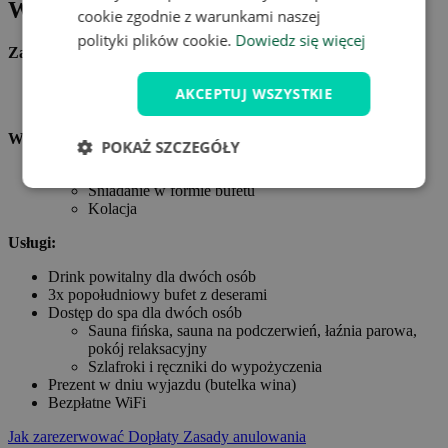
W cenie oferty
cookie zgodnie z warunkami naszej
polityki plików cookie.
Dowiedz się więcej
Zakwaterowanie:
Zakwaterowanie dla dwóch osób w wybranym pokoju w
AKCEPTUJ WSZYSTKIE
Hotelu Natur- und Genusshotel PuchasPlus Kukmirn.****
Wyżywienie:
POKAŻ SZCZEGÓŁY
Obiadokolacje na cały pobyt dla dwóch osób
Śniadanie w formie bufetu
Kolacja
Usługi:
Drink powitalny dla dwóch osób
3x popołudniowy bufet z deserami
Dostęp do spa dla dwóch osób
Sauna fińska, sauna na podczerwień, łaźnia parowa,
pokój relaksacyjny
Szlafroki i ręczniki do wypożyczenia
Prezent w dniu wyjazdu (butelka wina)
Bezpłatne WiFi
Jak zarezerwować
Dopłaty
Zasady anulowania