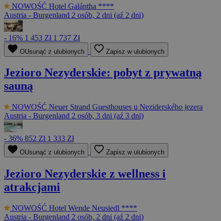
NOWOŚĆ
Hotel Galántha ****
Austria - Burgenland
2 osób, 2 dni (aź 2 dni)
- 16%
1 453 Zł
1 737 Zł
OUsunąć z ulubionych
Zapisz w ulubionych
Jezioro Nezyderskie: pobyt z prywatną
sauną
NOWOŚĆ
Neuer Strand Guesthouses u Neziderského jezera
Austria - Burgenland
2 osób, 3 dni (aź 3 dni)
- 36%
852 Zł
1 333 Zł
OUsunąć z ulubionych
Zapisz w ulubionych
Jezioro Nezyderskie z wellness i
atrakcjami
NOWOŚĆ
Hotel Wende Neusiedl ****
Austria - Burgenland
2 osób, 2 dni (aź 2 dni)