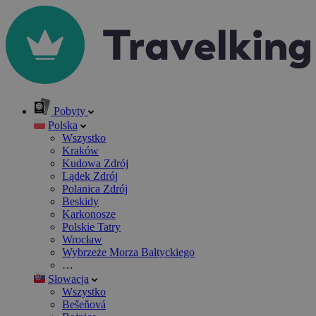
Pobyty
Polska
Wszystko
Kraków
Kudowa Zdrój
Lądek Zdrój
Polanica Zdrój
Beskidy
Karkonosze
Polskie Tatry
Wrocław
Wybrzeże Morza Bałtyckiego
…
Słowacja
Wszystko
Bešeňová