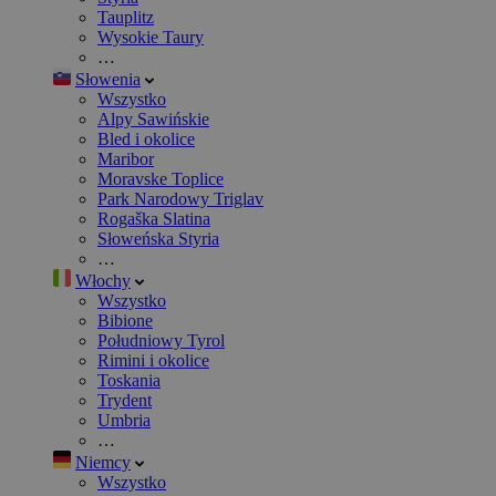
Tauplitz
Wysokie Taury
…
Słowenia
Wszystko
Alpy Sawińskie
Bled i okolice
Maribor
Moravske Toplice
Park Narodowy Triglav
Rogaška Slatina
Słoweńska Styria
…
Włochy
Wszystko
Bibione
Południowy Tyrol
Rimini i okolice
Toskania
Trydent
Umbria
…
Niemcy
Wszystko