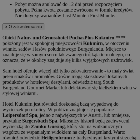
Pobyt można anulować do 12 dni przed rozpoczęciem
pobytu. Pełna kwota zostanie zwrócona w formie kredytów.
Nie dotyczy wariantów Last Minute i First Minute.
O zakwaterowaniu
Obiekt
Natur- und Genusshotel PuchasPlus Kukmirn ****
położony jest w spokojnej miejscowości
Kukmirn
, w otoczeniu
winnic, sadów i lasów południowego Burgenlandu. Miejsce to
znajduje się w samym sercu tak zwanego trójkąta termalnego, co
oznacza, że w okolicy znajduje się kilka wyjątkowych uzdrowisk.
Sam hotel oferuje więcej niż tylko zakwaterowanie - to mały świat
pełen smaków i aromatów. Goście mogą skosztować lokalnych
produktów w hotelowej destylarni, odwiedzić targ South
Burgenland Gourmet Market lub delektować się kieliszkiem wina w
stylowej winiarni.
Hotel Kukmirn jest również doskonałą bazą wypadową do
wycieczek po okolicy. W pobliżu znajduje się popularne
Loipersdorf Spa
, jedno z największych w Austrii, lub mniejsze,
przytulne
Stegersbach Spa
. Miłośnicy historii będą zachwyceni
wycieczką do
Zamku Güssing
, który stoi na wulkanicznym
wzgórzu ze wspaniałym widokiem na cały Burgenland. Warto
również odwiedzić
Heiligenbrunn
z tradycyjnymi krytymi strzechą