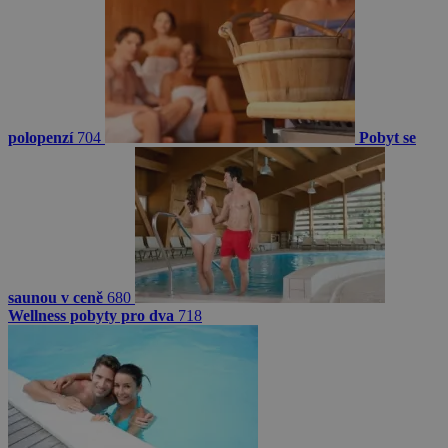
polopenzí
704
Pobyt se
saunou v ceně
680
Wellness pobyty pro dva
718