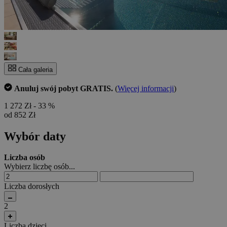
Cała galeria
Anuluj swój pobyt GRATIS.
(
Więcej informacji
)
1 272 Zł
- 33 %
od 852 Zł
Wybór daty
Liczba osób
Wybierz liczbę osób...
Liczba dorosłych
2
Liczba dzieci