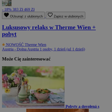
- 18%
383 Zł
469 Zł
OUsunąć z ulubionych
Zapisz w ulubionych
Luksusowy relaks w Therme Wien +
pobyt
NOWOŚĆ
Therme Wien
Austria - Dolna Austria
1 osoby, 1 dzień (aź 1 dzień)
Może Cię zainteresować
Pobyty a dovolená s