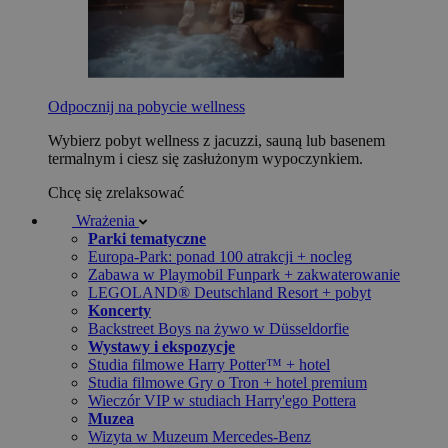
Odpocznij na pobycie wellness
Wybierz pobyt wellness z jacuzzi, sauną lub basenem
termalnym i ciesz się zasłużonym wypoczynkiem.
Chcę się zrelaksować
Wrażenia
Parki tematyczne
Europa-Park: ponad 100 atrakcji + nocleg
Zabawa w Playmobil Funpark + zakwaterowanie
LEGOLAND® Deutschland Resort + pobyt
Koncerty
Backstreet Boys na żywo w Düsseldorfie
Wystawy i ekspozycje
Studia filmowe Harry Potter™ + hotel
Studia filmowe Gry o Tron + hotel premium
Wieczór VIP w studiach Harry'ego Pottera
Muzea
Wizyta w Muzeum Mercedes-Benz