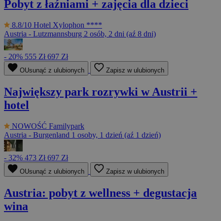
Pobyt z łaźniami + zajęcia dla dzieci
8.8/10
Hotel Xylophon ****
Austria - Lutzmannsburg
2 osób, 2 dni (aź 8 dni)
- 20%
555 Zł
697 Zł
OUsunąć z ulubionych
Zapisz w ulubionych
Największy park rozrywki w Austrii +
hotel
NOWOŚĆ
Familypark
Austria - Burgenland
1 osoby, 1 dzień (aź 1 dzień)
- 32%
473 Zł
697 Zł
OUsunąć z ulubionych
Zapisz w ulubionych
Austria: pobyt z wellness + degustacja
wina