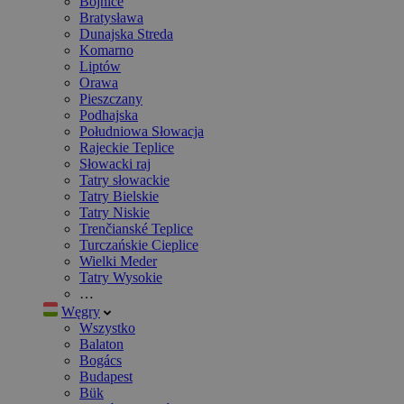
Bojnice
Bratysława
Dunajska Streda
Komarno
Liptów
Orawa
Pieszczany
Podhajska
Południowa Słowacja
Rajeckie Teplice
Słowacki raj
Tatry słowackie
Tatry Bielskie
Tatry Niskie
Trenčianské Teplice
Turczańskie Cieplice
Wielki Meder
Tatry Wysokie
…
Węgry
Wszystko
Balaton
Bogács
Budapest
Bük