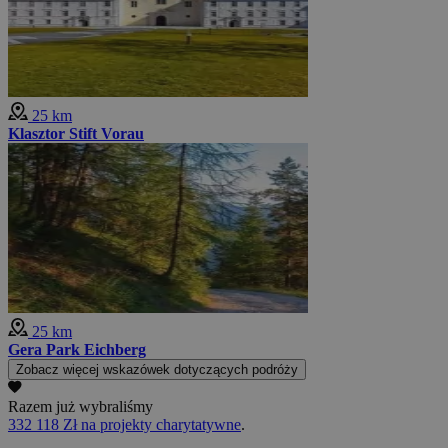
25 km
Klasztor Stift Vorau
25 km
Gera Park Eichberg
Zobacz więcej wskazówek dotyczących podróży
Razem już wybraliśmy
332 118 Zł na projekty charytatywne
.