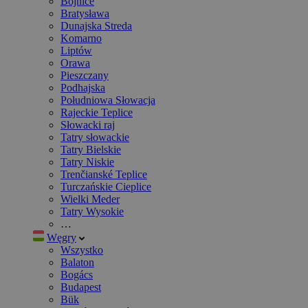
Bojnice
Bratysława
Dunajska Streda
Komarno
Liptów
Orawa
Pieszczany
Podhajska
Południowa Słowacja
Rajeckie Teplice
Słowacki raj
Tatry słowackie
Tatry Bielskie
Tatry Niskie
Trenčianské Teplice
Turczańskie Cieplice
Wielki Meder
Tatry Wysokie
…
Węgry
Wszystko
Balaton
Bogács
Budapest
Bük