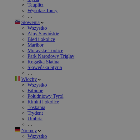
Tauplitz
Wysokie Taury
…
Słowenia
Wszystko
Alpy Sawińskie
Bled i okolice
Maribor
Moravske Toplice
Park Narodowy Triglav
Rogaška Slatina
Słoweńska Styria
…
Włochy
Wszystko
Bibione
Południowy Tyrol
Rimini i okolice
Toskania
Trydent
Umbria
…
Niemcy
Wszystko