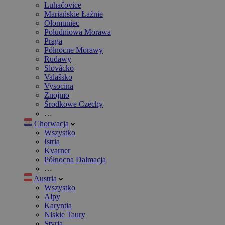
Luhačovice
Mariańskie Łaźnie
Ołomuniec
Południowa Morawa
Praga
Północne Morawy
Rudawy
Slovácko
Valašsko
Vysocina
Znojmo
Środkowe Czechy
…
Chorwacja
Wszystko
Istria
Kvarner
Północna Dalmacja
…
Austria
Wszystko
Alpy
Karyntia
Niskie Taury
Styria