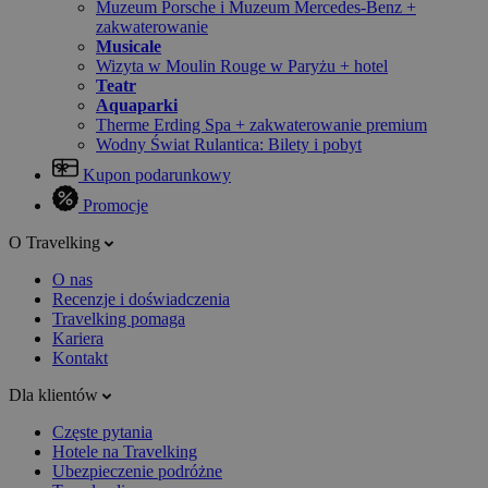
Muzeum Porsche i Muzeum Mercedes-Benz +
zakwaterowanie
Musicale
Wizyta w Moulin Rouge w Paryżu + hotel
Teatr
Aquaparki
Therme Erding Spa + zakwaterowanie premium
Wodny Świat Rulantica: Bilety i pobyt
Kupon podarunkowy
Promocje
O Travelking
O nas
Recenzje i doświadczenia
Travelking pomaga
Kariera
Kontakt
Dla klientów
Częste pytania
Hotele na Travelking
Ubezpieczenie podróżne