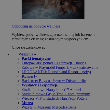
Odpocznij na pobycie wellness
Wybierz pobyt wellness z jacuzzi, sauną lub basenem
termalnym i ciesz się zasłużonym wypoczynkiem.
Chcę się zrelaksować
Wrażenia
Parki tematyczne
Europa-Park: ponad 100 atrakcji + nocleg
Zabawa w Playmobil Funpark + zakwaterowanie
LEGOLAND® Deutschland Resort + pobyt
Koncerty
Backstreet Boys na żywo w Düsseldorfie
Wystawy i ekspozycje
Studia filmowe Harry Potter™ + hotel
Studia filmowe Gry o Tron + hotel premium
Wieczór VIP w studiach Harry'ego Pottera
Muzea
Wizyta w Muzeum Mercedes-Benz