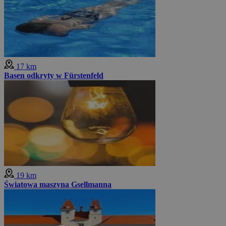
17 km
Basen odkryty w Fürstenfeld
19 km
Światowa maszyna Gsellmanna