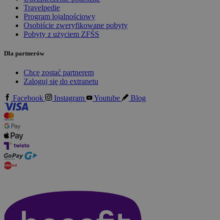
Travelpedie
Program lojalnościowy
Osobiście zweryfikowane pobyty
Pobyty z użyciem ZFŚS
Dla partnerów
Chcę zostać partnerem
Zaloguj się do extranetu
Facebook
Instagram
Youtube
Blog