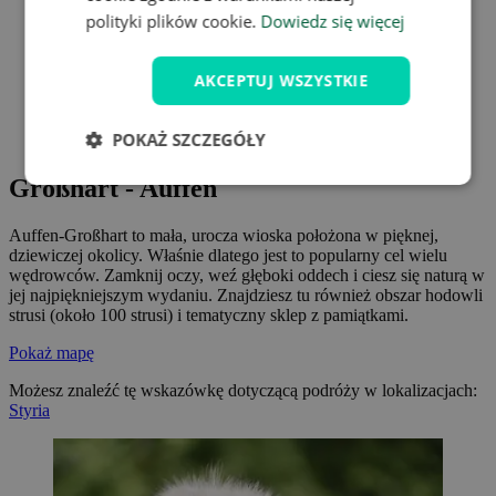
polityki plików cookie.
Dowiedz się więcej
Travelpedie
Austria
AKCEPTUJ WSZYSTKIE
Styria
POKAŻ SZCZEGÓŁY
Großhart - Auffen
Großhart - Auffen
Auffen-Großhart to mała, urocza wioska położona w pięknej,
dziewiczej okolicy. Właśnie dlatego jest to popularny cel wielu
wędrowców. Zamknij oczy, weź głęboki oddech i ciesz się naturą w
jej najpiękniejszym wydaniu. Znajdziesz tu również obszar hodowli
strusi (około 100 strusi) i tematyczny sklep z pamiątkami.
Pokaż mapę
Możesz znaleźć tę wskazówkę dotyczącą podróży w lokalizacjach:
Styria