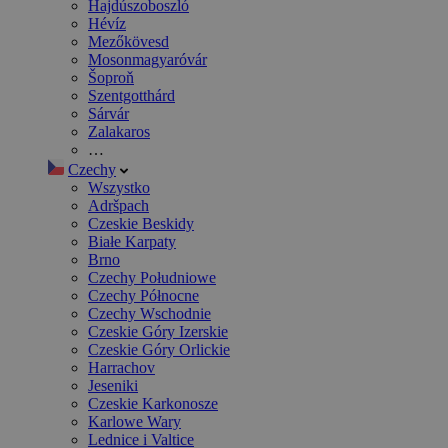
Hajdúszoboszló
Hévíz
Mezőkövesd
Mosonmagyaróvár
Šoproň
Szentgotthárd
Sárvár
Zalakaros
…
Czechy
Wszystko
Adršpach
Czeskie Beskidy
Białe Karpaty
Brno
Czechy Południowe
Czechy Północne
Czechy Wschodnie
Czeskie Góry Izerskie
Czeskie Góry Orlickie
Harrachov
Jeseniki
Czeskie Karkonosze
Karlowe Wary
Lednice i Valtice