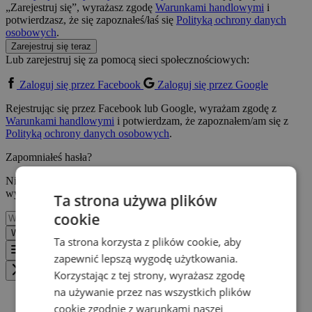
„Zarejestruj się”, wyrażasz zgodę
Warunkami handlowymi
i
potwierdzasz, że się zapoznałeś/łaś się
Polityką ochrony danych
osobowych
.
Zarejestruj się teraz
Lub zarejestruj się za pomocą sieci społecznościowych:
Zaloguj się przez Facebook
Zaloguj się przez Google
Rejestrując się przez Facebook lub Google, wyrażam zgodę z
Warunkami handlowymi
i potwierdzam, że zapoznałem/am się z
Polityką ochrony danych osobowych
.
Zapomniałeś hasła?
Nie ma znaczenia! Po prostu wpisz swój adres e-mail, a my
wyślemy Ci link do utworzenia nowego konta.
Ta strona używa plików
cookie
Wysłać
Z powrotem
Ta strona korzysta z plików cookie, aby
Menu
zapewnić lepszą wygodę użytkowania.
Korzystając z tej strony, wyrażasz zgodę
Zavřít menu
na używanie przez nas wszystkich plików
cookie zgodnie z warunkami naszej