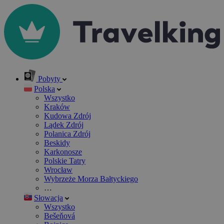
Pobyty
Polska
Wszystko
Kraków
Kudowa Zdrój
Lądek Zdrój
Polanica Zdrój
Beskidy
Karkonosze
Polskie Tatry
Wrocław
Wybrzeże Morza Bałtyckiego
…
Słowacja
Wszystko
Bešeňová