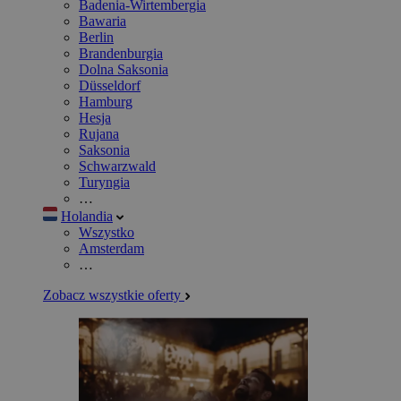
Badenia-Wirtembergia
Bawaria
Berlin
Brandenburgia
Dolna Saksonia
Düsseldorf
Hamburg
Hesja
Rujana
Saksonia
Schwarzwald
Turyngia
…
Holandia
Wszystko
Amsterdam
…
Zobacz wszystkie oferty