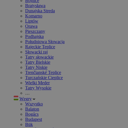
Bojnice
Bratysława
Dunajska Streda
Komarno
Liptów
Orawa
Pieszczany
Podhajska
Południowa Słowacja
Rajeckie Teplice
Słowacki raj
Tatry słowackie
Tatry Bielskie
Tatry Niskie
Trenčianské Teplice
Turczańskie Cieplice
Wielki Meder
Tatry Wysokie
…
Węgry
Wszystko
Balaton
Bogács
Budapest
Bük