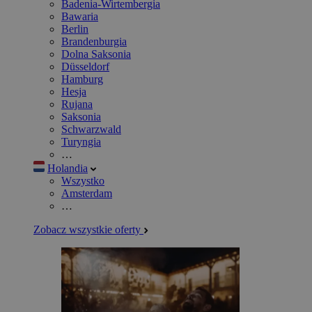
Badenia-Wirtembergia
Bawaria
Berlin
Brandenburgia
Dolna Saksonia
Düsseldorf
Hamburg
Hesja
Rujana
Saksonia
Schwarzwald
Turyngia
…
Holandia
Wszystko
Amsterdam
…
Zobacz wszystkie oferty