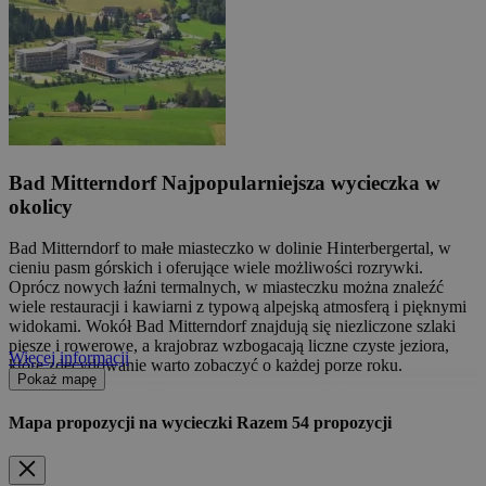
Bad Mitterndorf
Najpopularniejsza wycieczka w
okolicy
Bad Mitterndorf to małe miasteczko w dolinie Hinterbergertal, w
cieniu pasm górskich i oferujące wiele możliwości rozrywki.
Oprócz nowych łaźni termalnych, w miasteczku można znaleźć
wiele restauracji i kawiarni z typową alpejską atmosferą i pięknymi
widokami. Wokół Bad Mitterndorf znajdują się niezliczone szlaki
piesze i rowerowe, a krajobraz wzbogacają liczne czyste jeziora,
Więcej informacji
które zdecydowanie warto zobaczyć o każdej porze roku.
Pokaż mapę
Mapa propozycji na wycieczki
Razem
54
propozycji