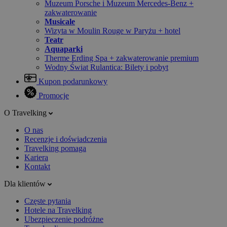
Muzeum Porsche i Muzeum Mercedes-Benz +
zakwaterowanie
Musicale
Wizyta w Moulin Rouge w Paryżu + hotel
Teatr
Aquaparki
Therme Erding Spa + zakwaterowanie premium
Wodny Świat Rulantica: Bilety i pobyt
Kupon podarunkowy
Promocje
O Travelking
O nas
Recenzje i doświadczenia
Travelking pomaga
Kariera
Kontakt
Dla klientów
Częste pytania
Hotele na Travelking
Ubezpieczenie podróżne