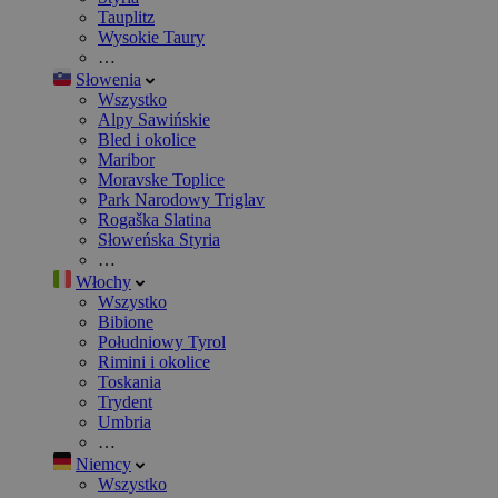
Tauplitz
Wysokie Taury
…
Słowenia
Wszystko
Alpy Sawińskie
Bled i okolice
Maribor
Moravske Toplice
Park Narodowy Triglav
Rogaška Slatina
Słoweńska Styria
…
Włochy
Wszystko
Bibione
Południowy Tyrol
Rimini i okolice
Toskania
Trydent
Umbria
…
Niemcy
Wszystko