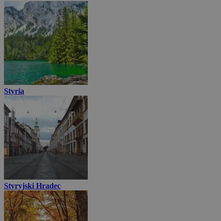
Styria
Styryjski Hradec