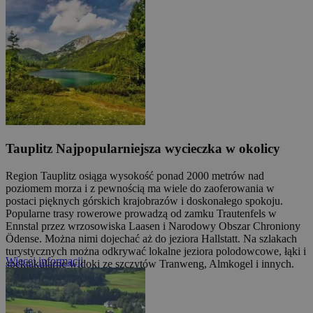
Tauplitz
Najpopularniejsza wycieczka w okolicy
Region Tauplitz osiąga wysokość ponad 2000 metrów nad
poziomem morza i z pewnością ma wiele do zaoferowania w
postaci pięknych górskich krajobrazów i doskonałego spokoju.
Popularne trasy rowerowe prowadzą od zamku Trautenfels w
Ennstal przez wrzosowiska Laasen i Narodowy Obszar Chroniony
Ödense. Można nimi dojechać aż do jeziora Hallstatt. Na szlakach
turystycznych można odkrywać lokalne jeziora polodowcowe, łąki i
Więcej informacji
spektakularne widoki ze szczytów Tranweng, Almkogel i innych.