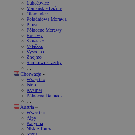
Luhačovice
Mariańskie Łaźnie
Ołomuniec
Południowa Morawa
Praga
Północne Morawy
Rudawy
Slovácko
Valašsko
Vysocina
Znojmo
Środkowe Czechy
…
Chorwacja
Wszystko
Istria
Kvarner
Północna Dalmacja
…
Austria
Wszystko
Alpy
Karyntia
Niskie Taury
Styria