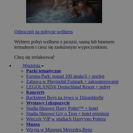
Odpocznij na pobycie wellness
Wybierz pobyt wellness z jacuzzi, sauną lub basenem
termalnym i ciesz się zasłużonym wypoczynkiem.
Chcę się zrelaksować
Wrażenia
Parki tematyczne
Europa-Park: ponad 100 atrakcji + nocleg
Zabawa w Playmobil Funpark + zakwaterowanie
LEGOLAND® Deutschland Resort + pobyt
Koncerty
Backstreet Boys na żywo w Düsseldorfie
Wystawy i ekspozycje
Studia filmowe Harry Potter™ + hotel
Studia filmowe Gry o Tron + hotel premium
Wieczór VIP w studiach Harry'ego Pottera
Muzea
Wizyta w Muzeum Mercedes-Benz