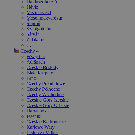
Hajdúszoboszló
Hévíz
Mezőkövesd
Mosonmagyaróvár
Šoproň
Szentgotthárd
Sárvár
Zalakaros
…
Czechy
Wszystko
Adršpach
Czeskie Beskidy
Białe Karpaty
Brno
Czechy Południowe
Czechy Północne
Czechy Wschodnie
Czeskie Góry Izerskie
Czeskie Góry Orlickie
Harrachov
Jeseniki
Czeskie Karkonosze
Karlowe Wary
Lednice i Valtice