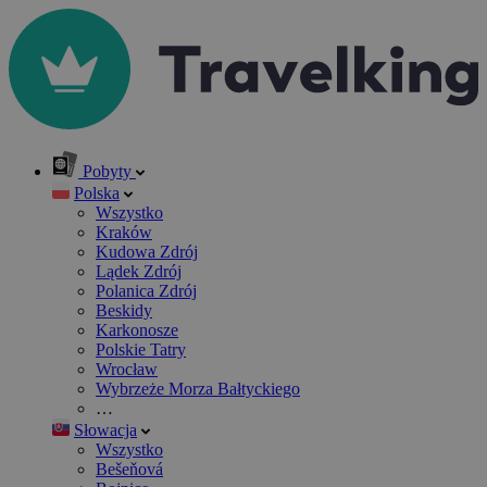
Pobyty
Polska
Wszystko
Kraków
Kudowa Zdrój
Lądek Zdrój
Polanica Zdrój
Beskidy
Karkonosze
Polskie Tatry
Wrocław
Wybrzeże Morza Bałtyckiego
…
Słowacja
Wszystko
Bešeňová