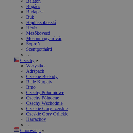
Balaton
Bogács
Budapest
Bük
Hajdúszoboszló
Hévíz
Mezőkövesd
Mosonmagyaróvár
Šoproň
Szentgotthárd
…
Czechy
Wszystko
Adršpach
Czeskie Beskidy
Białe Karpaty
Brno
Czechy Południowe
Czechy Północne
Czechy Wschodnie
Czeskie Góry Izerskie
Czeskie Góry Orlickie
Harrachov
…
Chorwacja