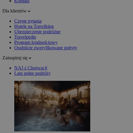
Kontakt
Dla klientów
Częste pytania
Hotele na Travelking
Ubezpieczenie podróżne
Travelpedie
Program lojalnościowy
Osobiście zweryfikowane pobyty
Zainspiruj się
NAJ z Chorwacji
Lato pełne podróży