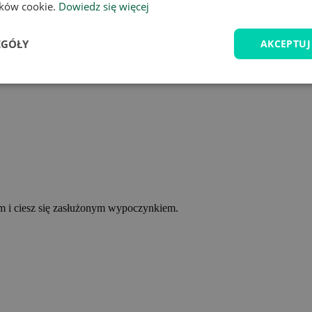
lików cookie.
Dowiedz się więcej
EGÓŁY
AKCEPTUJ
ym i ciesz się zasłużonym wypoczynkiem.