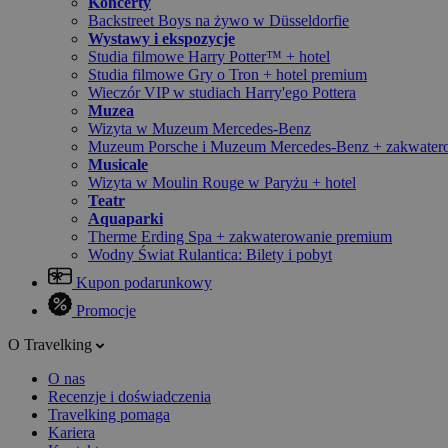
Koncerty
Backstreet Boys na żywo w Düsseldorfie
Wystawy i ekspozycje
Studia filmowe Harry Potter™ + hotel
Studia filmowe Gry o Tron + hotel premium
Wieczór VIP w studiach Harry'ego Pottera
Muzea
Wizyta w Muzeum Mercedes-Benz
Muzeum Porsche i Muzeum Mercedes-Benz + zakwater
Musicale
Wizyta w Moulin Rouge w Paryżu + hotel
Teatr
Aquaparki
Therme Erding Spa + zakwaterowanie premium
Wodny Świat Rulantica: Bilety i pobyt
Kupon podarunkowy
Promocje
O Travelking
O nas
Recenzje i doświadczenia
Travelking pomaga
Kariera