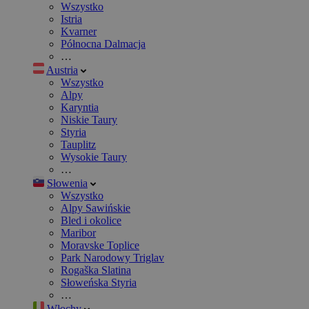
Wszystko
Istria
Kvarner
Północna Dalmacja
…
Austria
Wszystko
Alpy
Karyntia
Niskie Taury
Styria
Tauplitz
Wysokie Taury
…
Słowenia
Wszystko
Alpy Sawińskie
Bled i okolice
Maribor
Moravske Toplice
Park Narodowy Triglav
Rogaška Slatina
Słoweńska Styria
…
Włochy