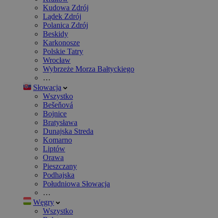
Kudowa Zdrój
Lądek Zdrój
Polanica Zdrój
Beskidy
Karkonosze
Polskie Tatry
Wrocław
Wybrzeże Morza Bałtyckiego
…
Słowacja
Wszystko
Bešeňová
Bojnice
Bratysława
Dunajska Streda
Komarno
Liptów
Orawa
Pieszczany
Podhajska
Południowa Słowacja
…
Węgry
Wszystko