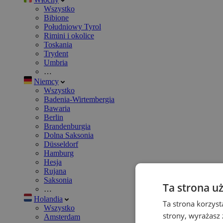
Wszystko
Bibione
Południowy Tyrol
Rimini i okolice
Toskania
Trydent
Umbria
…
Niemcy
Wszystko
Badenia-Wirtembergia
Bawaria
Berlin
Brandenburgia
Dolna Saksonia
Düsseldorf
Hamburg
Hesja
Rujana
Saksonia
Ta strona u
…
Holandia
Ta strona korzyst
Wszystko
strony, wyrażasz
Amsterdam