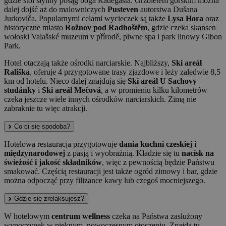
gdzie stoi słynny posąg boga Radegasta. Grzbietem górskim można
dalej dojść aż do malowniczych
Pusteven
autorstwa Dušana
Jurkoviča. Popularnymi celami wycieczek są także
Lysa Hora
oraz
historyczne miasto
Rožnov pod Radhoštěm
, gdzie czeka skansen
wołoski Valašské muzeum v přírodě, piwne spa i park linowy Gibon
Park.
Hotel otaczają także ośrodki narciarskie. Najbliższy,
Ski areál
Rališka
, oferuje 4 przygotowane trasy zjazdowe i leży zaledwie 8,5
km od hotelu. Nieco dalej znajdują się
Ski areál U Sachovy
studánky
i
Ski areál Mečová
, a w promieniu kilku kilometrów
czeka jeszcze wiele innych ośrodków narciarskich. Zimą nie
zabraknie tu więc atrakcji.
Co ci się spodoba?
Hotelowa restauracja przygotowuje
dania kuchni czeskiej i
międzynarodowej
z pasją i wyobraźnią. Kładzie się tu
nacisk na
świeżość i jakość składników
, więc z pewnością będzie Państwu
smakować. Częścią restauracji jest także ogród zimowy i bar, gdzie
można odpocząć przy filiżance kawy lub czegoś mocniejszego.
Gdzie się zrelaksujesz?
W hotelowym
centrum wellness
czeka na Państwa zasłużony
wypoczynek w pięknym, nowoczesnym otoczeniu. Znajdą tu