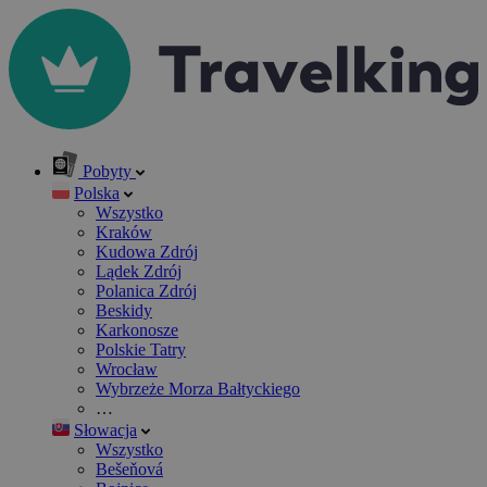
Pobyty
Polska
Wszystko
Kraków
Kudowa Zdrój
Lądek Zdrój
Polanica Zdrój
Beskidy
Karkonosze
Polskie Tatry
Wrocław
Wybrzeże Morza Bałtyckiego
…
Słowacja
Wszystko
Bešeňová