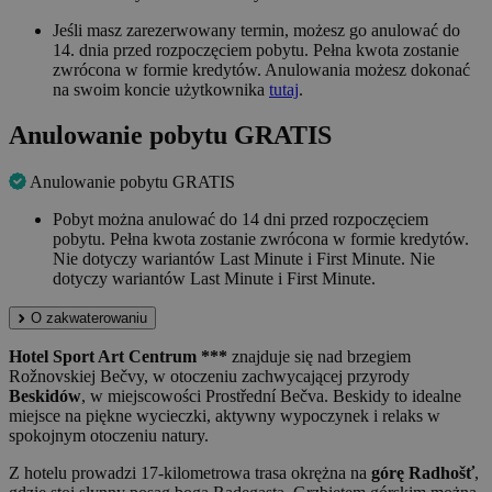
Jeśli masz zarezerwowany termin, możesz go anulować do
14. dnia przed rozpoczęciem pobytu. Pełna kwota zostanie
zwrócona w formie kredytów. Anulowania możesz dokonać
na swoim koncie użytkownika
tutaj
.
Anulowanie pobytu GRATIS
Anulowanie pobytu GRATIS
Pobyt można anulować do 14 dni przed rozpoczęciem
pobytu. Pełna kwota zostanie zwrócona w formie kredytów.
Nie dotyczy wariantów Last Minute i First Minute. Nie
dotyczy wariantów Last Minute i First Minute.
O zakwaterowaniu
Hotel Sport Art Centrum ***
znajduje się nad brzegiem
Rožnovskiej Bečvy, w otoczeniu zachwycającej przyrody
Beskidów
, w miejscowości Prostřední Bečva. Beskidy to idealne
miejsce na piękne wycieczki, aktywny wypoczynek i relaks w
spokojnym otoczeniu natury.
Z hotelu prowadzi 17-kilometrowa trasa okrężna na
górę Radhošť
,