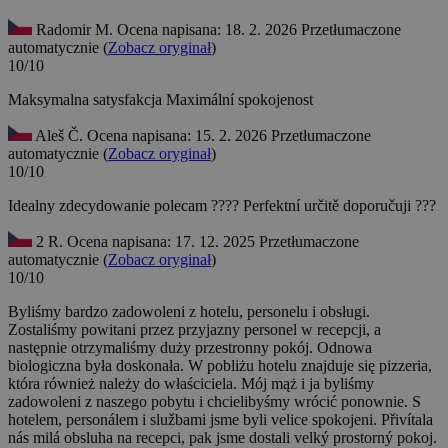
Radomir M.
Ocena napisana: 18. 2. 2026
Przetłumaczone
automatycznie (
Zobacz oryginał
)
10/10
Maksymalna satysfakcja
Maximální spokojenost
Aleš Č.
Ocena napisana: 15. 2. 2026
Przetłumaczone
automatycznie (
Zobacz oryginał
)
10/10
Idealny zdecydowanie polecam ????
Perfektní určitě doporučuji ???
2 R.
Ocena napisana: 17. 12. 2025
Przetłumaczone
automatycznie (
Zobacz oryginał
)
10/10
Byliśmy bardzo zadowoleni z hotelu, personelu i obsługi.
Zostaliśmy powitani przez przyjazny personel w recepcji, a
następnie otrzymaliśmy duży przestronny pokój. Odnowa
biologiczna była doskonała. W pobliżu hotelu znajduje się pizzeria,
która również należy do właściciela. Mój mąż i ja byliśmy
zadowoleni z naszego pobytu i chcielibyśmy wrócić ponownie.
S
hotelem, personálem i službami jsme byli velice spokojeni. Přivítala
nás milá obsluha na recepci, pak jsme dostali velký prostorný pokoj.