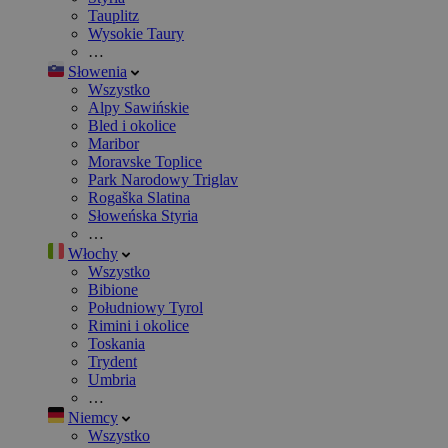
Tauplitz
Wysokie Taury
…
Słowenia
Wszystko
Alpy Sawińskie
Bled i okolice
Maribor
Moravske Toplice
Park Narodowy Triglav
Rogaška Slatina
Słoweńska Styria
…
Włochy
Wszystko
Bibione
Południowy Tyrol
Rimini i okolice
Toskania
Trydent
Umbria
…
Niemcy
Wszystko