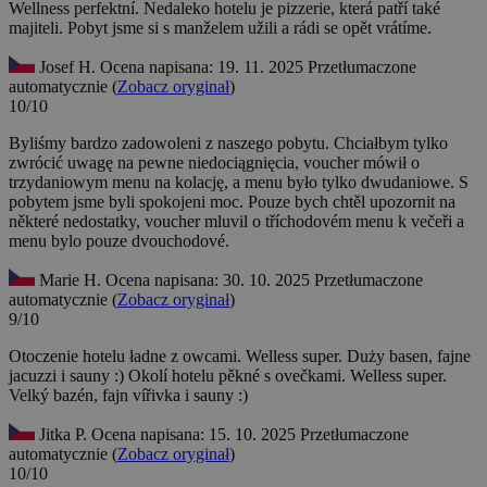
Wellness perfektní. Nedaleko hotelu je pizzerie, která patří také
majiteli. Pobyt jsme si s manželem užili a rádi se opět vrátíme.
Josef H.
Ocena napisana: 19. 11. 2025
Przetłumaczone
automatycznie (
Zobacz oryginał
)
10/10
Byliśmy bardzo zadowoleni z naszego pobytu. Chciałbym tylko
zwrócić uwagę na pewne niedociągnięcia, voucher mówił o
trzydaniowym menu na kolację, a menu było tylko dwudaniowe.
S
pobytem jsme byli spokojeni moc. Pouze bych chtěl upozornit na
některé nedostatky, voucher mluvil o tříchodovém menu k večeři a
menu bylo pouze dvouchodové.
Marie H.
Ocena napisana: 30. 10. 2025
Przetłumaczone
automatycznie (
Zobacz oryginał
)
9/10
Otoczenie hotelu ładne z owcami. Welless super. Duży basen, fajne
jacuzzi i sauny :)
Okolí hotelu pěkné s ovečkami. Welless super.
Velký bazén, fajn vířivka i sauny :)
Jitka P.
Ocena napisana: 15. 10. 2025
Przetłumaczone
automatycznie (
Zobacz oryginał
)
10/10