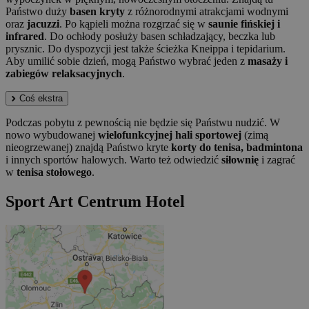
Państwo duży
basen kryty
z różnorodnymi atrakcjami wodnymi
oraz
jacuzzi
. Po kąpieli można rozgrzać się w
saunie fińskiej i
infrared
. Do ochłody posłuży basen schładzający, beczka lub
prysznic. Do dyspozycji jest także ścieżka Kneippa i tepidarium.
Aby umilić sobie dzień, mogą Państwo wybrać jeden z
masaży i
zabiegów relaksacyjnych
.
Coś ekstra
Podczas pobytu z pewnością nie będzie się Państwu nudzić. W
nowo wybudowanej
wielofunkcyjnej hali sportowej
(zimą
nieogrzewanej) znajdą Państwo kryte
korty do tenisa, badmintona
i innych sportów halowych. Warto też odwiedzić
siłownię
i zagrać
w
tenisa stołowego
.
Sport Art Centrum Hotel