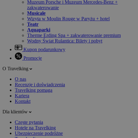
Muzeum Porsche i Muzeum Mercedes-Benz +
zakwaterowanie
Musicale
Wizyta w Moulin Rouge w Paryżu + hotel
Teatr
Aquaparki
Therme Erding Spa + zakwaterowanie premium
Wodny Świat Rulantica: Bilety i pobyt
Kupon podarunkowy
Promocje
O Travelking
O nas
Recenzje i doświadczenia
Travelking pomaga
Kariera
Kontakt
Dla klientów
Częste pytania
Hotele na Travelking
Ubezpieczenie podróżne