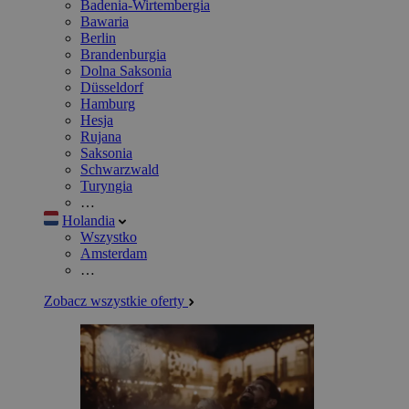
Badenia-Wirtembergia
Bawaria
Berlin
Brandenburgia
Dolna Saksonia
Düsseldorf
Hamburg
Hesja
Rujana
Saksonia
Schwarzwald
Turyngia
…
Holandia
Wszystko
Amsterdam
…
Zobacz wszystkie oferty