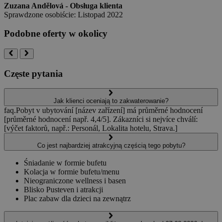
Zuzana Andělová - Obsługa klienta
Sprawdzone osobiście: Listopad 2022
Podobne oferty w okolicy
Częste pytania
Jak klienci oceniają to zakwaterowanie?
faq.Pobyt v ubytování [název zařízení] má průměrné hodnocení
[průměrné hodnocení např. 4,4/5]. Zákazníci si nejvíce chválí:
[výčet faktorů, např.: Personál, Lokalita hotelu, Strava.]
Co jest najbardziej atrakcyjną częścią tego pobytu?
Śniadanie w formie bufetu
Kolacja w formie bufetu/menu
Nieograniczone wellness i basen
Blisko Pusteven i atrakcji
Plac zabaw dla dzieci na zewnątrz