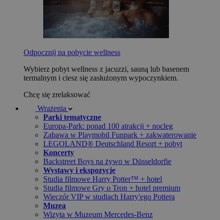
Odpocznij na pobycie wellness
Wybierz pobyt wellness z jacuzzi, sauną lub basenem
termalnym i ciesz się zasłużonym wypoczynkiem.
Chcę się zrelaksować
Wrażenia
Parki tematyczne
Europa-Park: ponad 100 atrakcji + nocleg
Zabawa w Playmobil Funpark + zakwaterowanie
LEGOLAND® Deutschland Resort + pobyt
Koncerty
Backstreet Boys na żywo w Düsseldorfie
Wystawy i ekspozycje
Studia filmowe Harry Potter™ + hotel
Studia filmowe Gry o Tron + hotel premium
Wieczór VIP w studiach Harry'ego Pottera
Muzea
Wizyta w Muzeum Mercedes-Benz