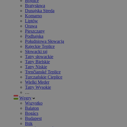
Bojnice
Bratysława
Dunajska Streda
Komarno
Liptów
Orawa
Pieszczany
Podhajska
Południowa Słowacja
Rajeckie Teplice
Słowacki raj
Tatry słowackie
Tatry Bielskie
Tatry Niskie
Trenčianské Teplice
Turczańskie Cieplice
Wielki Meder
Tatry Wysokie
…
Węgry
Wszystko
Balaton
Bogács
Budapest
Bük