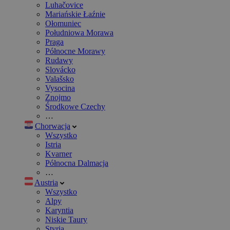
Luhačovice
Mariańskie Łaźnie
Ołomuniec
Południowa Morawa
Praga
Północne Morawy
Rudawy
Slovácko
Valašsko
Vysocina
Znojmo
Środkowe Czechy
…
Chorwacja
Wszystko
Istria
Kvarner
Północna Dalmacja
…
Austria
Wszystko
Alpy
Karyntia
Niskie Taury
Styria