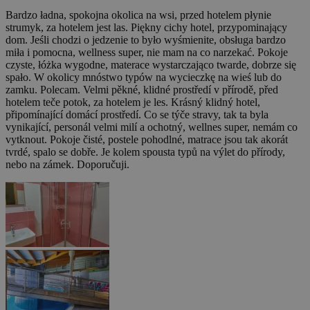
Bardzo ładna, spokojna okolica na wsi, przed hotelem płynie
strumyk, za hotelem jest las. Piękny cichy hotel, przypominający
dom. Jeśli chodzi o jedzenie to było wyśmienite, obsługa bardzo
miła i pomocna, wellness super, nie mam na co narzekać. Pokoje
czyste, łóżka wygodne, materace wystarczająco twarde, dobrze się
spało. W okolicy mnóstwo typów na wycieczkę na wieś lub do
zamku. Polecam.
Velmi pěkné, klidné prostředí v přírodě, před
hotelem teče potok, za hotelem je les. Krásný klidný hotel,
připomínající domácí prostředí. Co se týče stravy, tak ta byla
vynikající, personál velmi milí a ochotný, wellnes super, nemám co
vytknout. Pokoje čisté, postele pohodlné, matrace jsou tak akorát
tvrdé, spalo se dobře. Je kolem spousta typů na výlet do přírody,
nebo na zámek. Doporučuji.