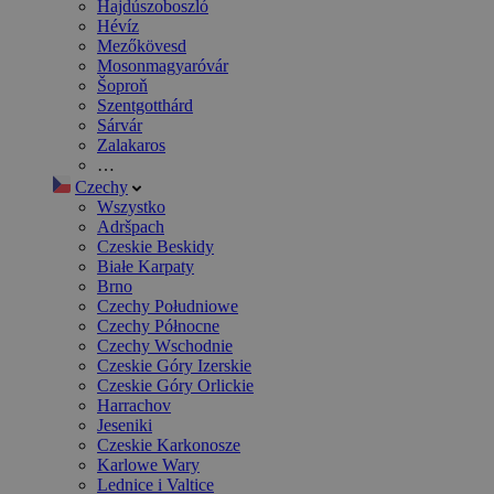
Hajdúszoboszló
Hévíz
Mezőkövesd
Mosonmagyaróvár
Šoproň
Szentgotthárd
Sárvár
Zalakaros
…
Czechy
Wszystko
Adršpach
Czeskie Beskidy
Białe Karpaty
Brno
Czechy Południowe
Czechy Północne
Czechy Wschodnie
Czeskie Góry Izerskie
Czeskie Góry Orlickie
Harrachov
Jeseniki
Czeskie Karkonosze
Karlowe Wary
Lednice i Valtice