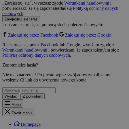
„Zarejestruj się”, wyrażasz zgodę
Warunkami handlowymi
i
potwierdzasz, że się zapoznałeś/łaś się
Polityką ochrony danych
osobowych
.
Zarejestruj się teraz
Lub zarejestruj się za pomocą sieci społecznościowych:
Zaloguj się przez Facebook
Zaloguj się przez Google
Rejestrując się przez Facebook lub Google, wyrażam zgodę z
Warunkami handlowymi
i potwierdzam, że zapoznałem/am się z
Polityką ochrony danych osobowych
.
Zapomniałeś hasła?
Nie ma znaczenia! Po prostu wpisz swój adres e-mail, a my
wyślemy Ci link do utworzenia nowego konta.
Wysłać
Z powrotem
Menu
Zavřít menu
Homepage