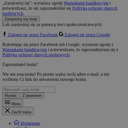
„Zarejestruj się”, wyrażasz zgodę
Warunkami handlowymi
i
potwierdzasz, że się zapoznałeś/łaś się
Polityką ochrony danych
osobowych
.
Zarejestruj się teraz
Lub zarejestruj się za pomocą sieci społecznościowych:
Zaloguj się przez Facebook
Zaloguj się przez Google
Rejestrując się przez Facebook lub Google, wyrażam zgodę z
Warunkami handlowymi
i potwierdzam, że zapoznałem/am się z
Polityką ochrony danych osobowych
.
Zapomniałeś hasła?
Nie ma znaczenia! Po prostu wpisz swój adres e-mail, a my
wyślemy Ci link do utworzenia nowego konta.
Wysłać
Z powrotem
Menu
Zavřít menu
Homepage