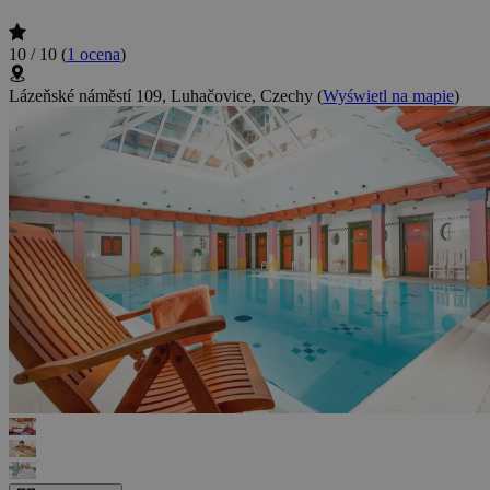
10 / 10
(
1 ocena
)
Lázeňské náměstí 109, Luhačovice, Czechy
(
Wyświetl na mapie
)