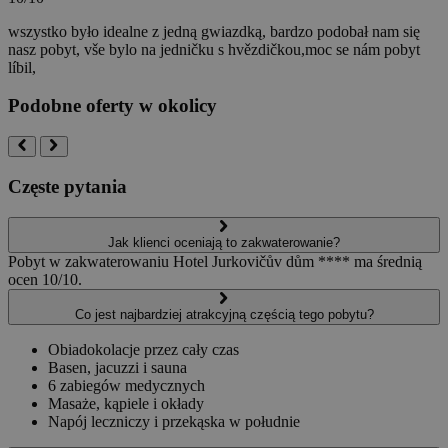
wszystko było idealne z jedną gwiazdką, bardzo podobał nam się
nasz pobyt,
vše bylo na jedničku s hvězdičkou,moc se nám pobyt
líbil,
Podobne oferty w okolicy
Częste pytania
Jak klienci oceniają to zakwaterowanie?
Pobyt w zakwaterowaniu Hotel Jurkovičův dům **** ma średnią
ocen 10/10.
Co jest najbardziej atrakcyjną częścią tego pobytu?
Obiadokolacje przez cały czas
Basen, jacuzzi i sauna
6 zabiegów medycznych
Masaże, kąpiele i okłady
Napój leczniczy i przekąska w południe