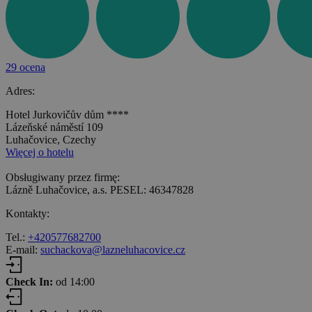
29 ocena
Adres:
Hotel Jurkovičův dům ****
Lázeňské náměstí 109
Luhačovice, Czechy
Więcej o hotelu
Obsługiwany przez firmę:
Lázně Luhačovice, a.s. PESEL: 46347828
Kontakty:
Tel.:
+420577682700
E-mail:
suchackova@lazneluhacovice.cz
Check In:
od 14:00