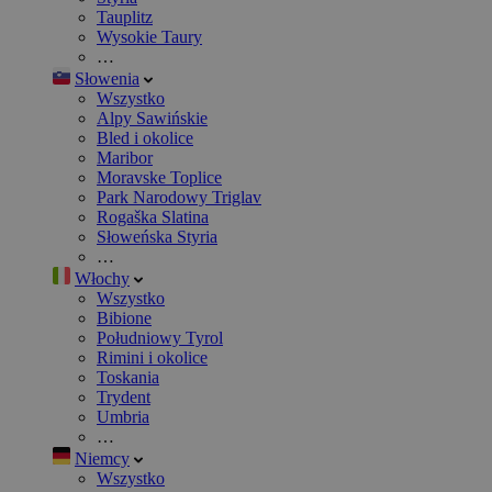
Tauplitz
Wysokie Taury
…
Słowenia
Wszystko
Alpy Sawińskie
Bled i okolice
Maribor
Moravske Toplice
Park Narodowy Triglav
Rogaška Slatina
Słoweńska Styria
…
Włochy
Wszystko
Bibione
Południowy Tyrol
Rimini i okolice
Toskania
Trydent
Umbria
…
Niemcy
Wszystko