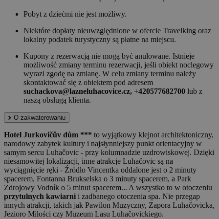
Pobyt z dziećmi nie jest możliwy.
Niektóre dopłaty nieuwzględnione w ofercie Travelking oraz
lokalny podatek turystyczny są płatne na miejscu.
Kupony z rezerwacją nie mogą być anulowane. Istnieje
możliwość zmiany terminu rezerwacji, jeśli obiekt noclegowy
wyrazi zgodę na zmianę. W celu zmiany terminu należy
skontaktować się z obiektem pod adresem
suchackova@lazneluhacovice.cz, +420577682700
lub z
naszą obsługą klienta.
O zakwaterowaniu
Hotel Jurkovičův dům ***
to wyjątkowy klejnot architektoniczny,
narodowy zabytek kultury i najsłynniejszy punkt orientacyjny w
samym sercu Luhačovic - przy kolumnadzie uzdrowiskowej. Dzięki
niesamowitej lokalizacji, inne atrakcje Luhačovic są na
wyciągnięcie ręki - Źródło Vincentka oddalone jest o 2 minuty
spacerem, Fontanna Brukselska o 3 minuty spacerem, a Park
Zdrojowy Vodník o 5 minut spacerem... A wszystko to w otoczeniu
przytulnych kawiarni
i zadbanego otoczenia spa. Nie przegap
innych atrakcji, takich jak Pawilon Muzyczny, Zapora Luhačovicka,
Jezioro Miłości czy Muzeum Lasu Luhačovickiego.