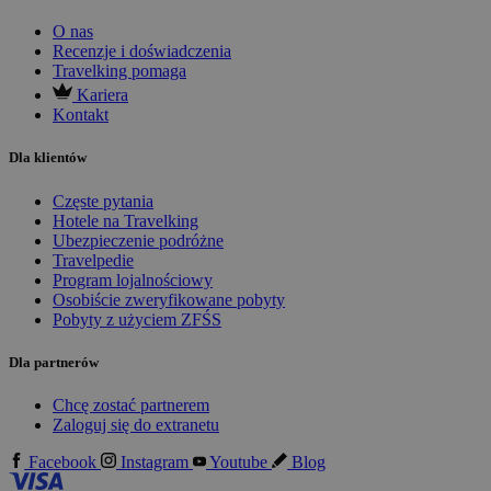
O nas
Recenzje i doświadczenia
Travelking pomaga
Kariera
Kontakt
Dla klientów
Częste pytania
Hotele na Travelking
Ubezpieczenie podróżne
Travelpedie
Program lojalnościowy
Osobiście zweryfikowane pobyty
Pobyty z użyciem ZFŚS
Dla partnerów
Chcę zostać partnerem
Zaloguj się do extranetu
Facebook
Instagram
Youtube
Blog