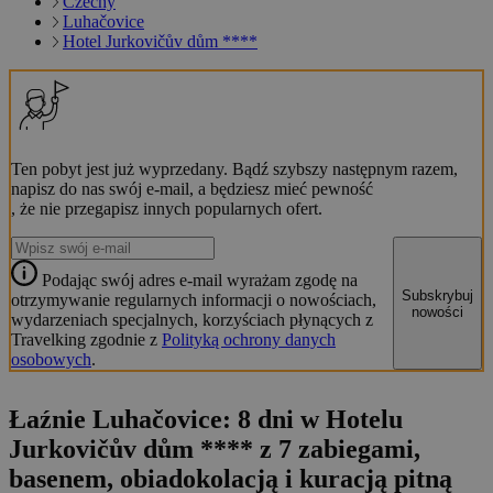
Czechy
Luhačovice
Hotel Jurkovičův dům ****
Ten pobyt jest już wyprzedany. Bądź szybszy następnym razem,
napisz do nas swój e-mail, a będziesz mieć pewność
, że nie przegapisz innych popularnych ofert.
Podając swój adres e-mail wyrażam zgodę na
Subskrybuj
otrzymywanie regularnych informacji o nowościach,
nowości
wydarzeniach specjalnych, korzyściach płynących z
Travelking zgodnie z
Polityką ochrony danych
osobowych
.
Łaźnie Luhačovice: 8 dni w Hotelu
Jurkovičův dům **** z 7 zabiegami,
basenem, obiadokolacją i kuracją pitną