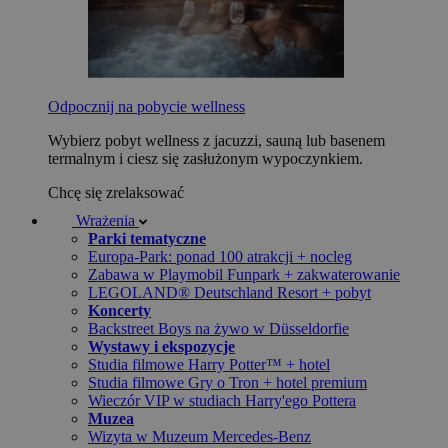
Odpocznij na pobycie wellness
Wybierz pobyt wellness z jacuzzi, sauną lub basenem
termalnym i ciesz się zasłużonym wypoczynkiem.
Chcę się zrelaksować
Wrażenia
Parki tematyczne
Europa-Park: ponad 100 atrakcji + nocleg
Zabawa w Playmobil Funpark + zakwaterowanie
LEGOLAND® Deutschland Resort + pobyt
Koncerty
Backstreet Boys na żywo w Düsseldorfie
Wystawy i ekspozycje
Studia filmowe Harry Potter™ + hotel
Studia filmowe Gry o Tron + hotel premium
Wieczór VIP w studiach Harry'ego Pottera
Muzea
Wizyta w Muzeum Mercedes-Benz