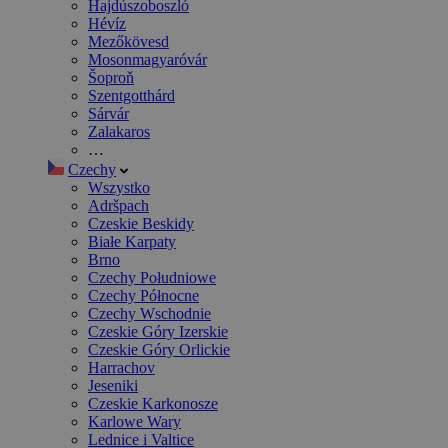
Hajdúszoboszló
Hévíz
Mezőkövesd
Mosonmagyaróvár
Šoproň
Szentgotthárd
Sárvár
Zalakaros
…
Czechy
Wszystko
Adršpach
Czeskie Beskidy
Białe Karpaty
Brno
Czechy Południowe
Czechy Północne
Czechy Wschodnie
Czeskie Góry Izerskie
Czeskie Góry Orlickie
Harrachov
Jeseniki
Czeskie Karkonosze
Karlowe Wary
Lednice i Valtice