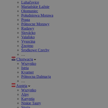
Luhačovice
Mariańskie Łaźnie
Ołomuniec
Południowa Morawa
Praga
Północne Morawy
Rudawy
Slovácko
Valašsko
Vysocina
Znojmo
Środkowe Czechy
…
Chorwacja
Wszystko
Istria
Kvarner
Północna Dalmacja
…
Austria
Wszystko
Alpy
Karyntia
Niskie Taury
Styria