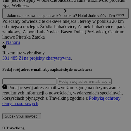
Tak, jest dostępny w obiekcie Jacuzzi, Sauna, Możliwość procedur,
Spa, Wellness.
Jakie są ciekawe miejsca wokół obiektu? Hotel Jurkovičův dům ****?
Polecamy odwiedzić te ciekawe miejsca i tereny w pobliżu 20 km
od miejsca noclegu: Źródła Luhačovice, Zamek Luhačovice i park
zamkowy, Zapora Luhačovice, Basen Duha (Pozlovice), Centrum
linowe Piratska Zatoka
Nahoru
Razem już wybraliśmy
331 485 Zł na projekty charytatywne
.
Podaj swój adres e-mail, aby zapisać się do newslettera
Podając swój adres e-mail wyrażam zgodę na otrzymywanie
regularnych informacji o nowościach, wydarzeniach specjalnych,
korzyściach płynących z Travelking zgodnie z
Polityką ochrony
danych osobowych
.
Subskrybuj nowości
O Travelking