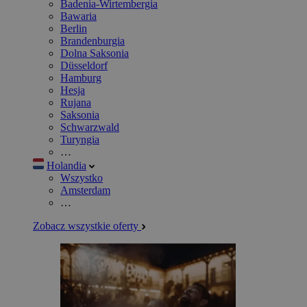
Badenia-Wirtembergia
Bawaria
Berlin
Brandenburgia
Dolna Saksonia
Düsseldorf
Hamburg
Hesja
Rujana
Saksonia
Schwarzwald
Turyngia
…
Holandia
Wszystko
Amsterdam
…
Zobacz wszystkie oferty