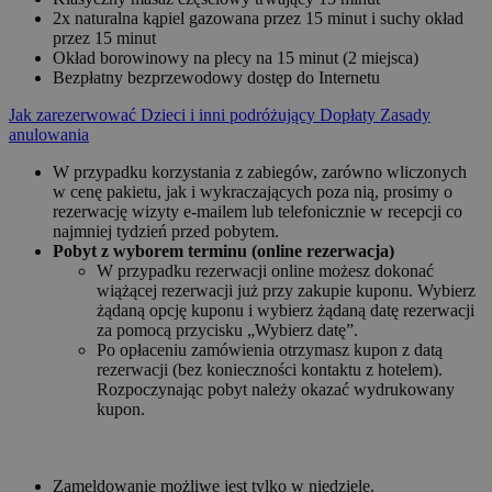
2x naturalna kąpiel gazowana przez 15 minut i suchy okład
przez 15 minut
Okład borowinowy na plecy na 15 minut (2 miejsca)
Bezpłatny bezprzewodowy dostęp do Internetu
Jak zarezerwować
Dzieci i inni podróżujący
Dopłaty
Zasady
anulowania
W przypadku korzystania z zabiegów, zarówno wliczonych
w cenę pakietu, jak i wykraczających poza nią, prosimy o
rezerwację wizyty e-mailem lub telefonicznie w recepcji co
najmniej tydzień przed pobytem.
Pobyt z wyborem terminu (online rezerwacja)
W przypadku rezerwacji online możesz dokonać
wiążącej rezerwacji już przy zakupie kuponu. Wybierz
żądaną opcję kuponu i wybierz żądaną datę rezerwacji
za pomocą przycisku „Wybierz datę”.
Po opłaceniu zamówienia otrzymasz kupon z datą
rezerwacji (bez konieczności kontaktu z hotelem).
Rozpoczynając pobyt należy okazać wydrukowany
kupon.
Zameldowanie możliwe jest tylko w niedzielę.