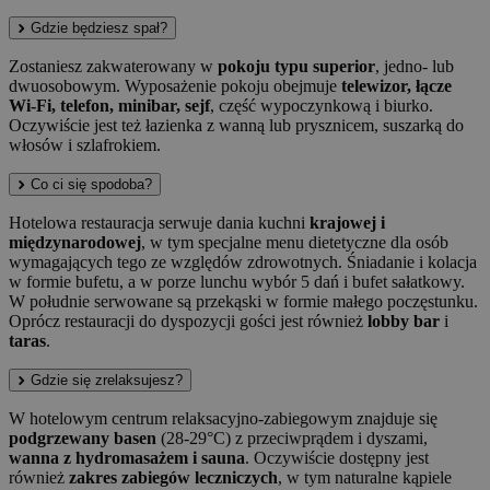
Gdzie będziesz spał?
Zostaniesz zakwaterowany w
pokoju typu superior
, jedno- lub
dwuosobowym. Wyposażenie pokoju obejmuje
telewizor, łącze
Wi-Fi, telefon, minibar, sejf
, część wypoczynkową i biurko.
Oczywiście jest też łazienka z wanną lub prysznicem, suszarką do
włosów i szlafrokiem.
Co ci się spodoba?
Hotelowa restauracja serwuje dania kuchni
krajowej i
międzynarodowej
, w tym specjalne menu dietetyczne dla osób
wymagających tego ze względów zdrowotnych. Śniadanie i kolacja
w formie bufetu, a w porze lunchu wybór 5 dań i bufet sałatkowy.
W południe serwowane są przekąski w formie małego poczęstunku.
Oprócz restauracji do dyspozycji gości jest również
lobby bar
i
taras
.
Gdzie się zrelaksujesz?
W hotelowym centrum relaksacyjno-zabiegowym znajduje się
podgrzewany basen
(28-29°C) z przeciwprądem i dyszami,
wanna z hydromasażem i sauna
. Oczywiście dostępny jest
również
zakres zabiegów leczniczych
, w tym naturalne kąpiele