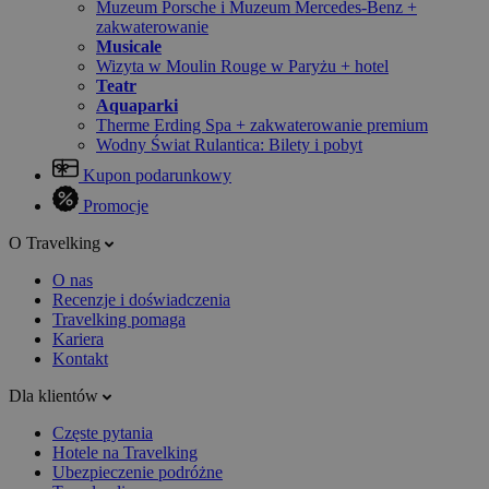
Muzeum Porsche i Muzeum Mercedes-Benz +
zakwaterowanie
Musicale
Wizyta w Moulin Rouge w Paryżu + hotel
Teatr
Aquaparki
Therme Erding Spa + zakwaterowanie premium
Wodny Świat Rulantica: Bilety i pobyt
Kupon podarunkowy
Promocje
O Travelking
O nas
Recenzje i doświadczenia
Travelking pomaga
Kariera
Kontakt
Dla klientów
Częste pytania
Hotele na Travelking
Ubezpieczenie podróżne