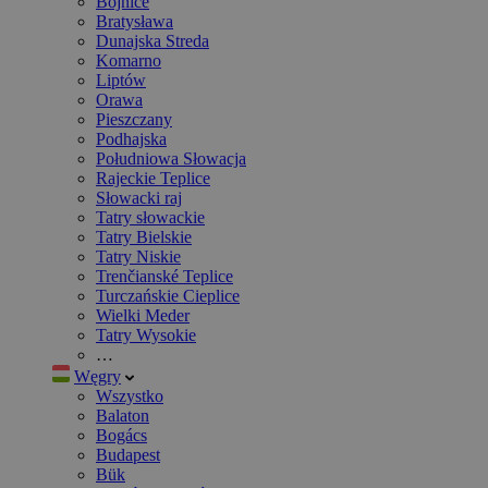
Bojnice
Bratysława
Dunajska Streda
Komarno
Liptów
Orawa
Pieszczany
Podhajska
Południowa Słowacja
Rajeckie Teplice
Słowacki raj
Tatry słowackie
Tatry Bielskie
Tatry Niskie
Trenčianské Teplice
Turczańskie Cieplice
Wielki Meder
Tatry Wysokie
…
Węgry
Wszystko
Balaton
Bogács
Budapest
Bük