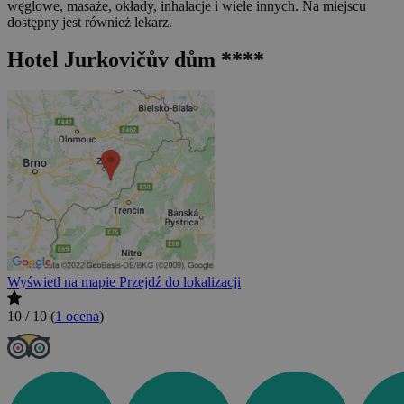
węglowe, masaże, okłady, inhalacje i wiele innych. Na miejscu
dostępny jest również lekarz.
Hotel Jurkovičův dům ****
Wyświetl na mapie
Przejdź do lokalizacji
10 / 10
(
1 ocena
)