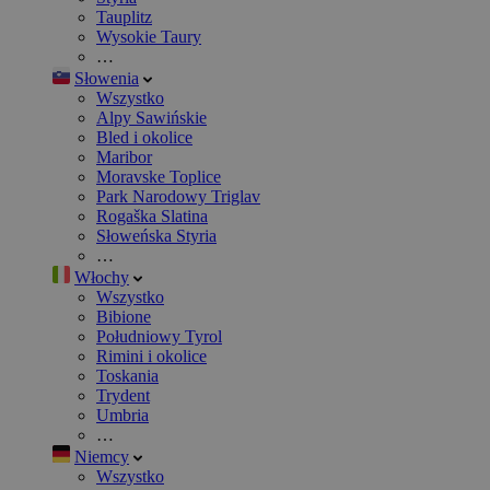
Tauplitz
Wysokie Taury
…
Słowenia
Wszystko
Alpy Sawińskie
Bled i okolice
Maribor
Moravske Toplice
Park Narodowy Triglav
Rogaška Slatina
Słoweńska Styria
…
Włochy
Wszystko
Bibione
Południowy Tyrol
Rimini i okolice
Toskania
Trydent
Umbria
…
Niemcy
Wszystko