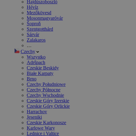
Hajdúszoboszló
Hévíz
Mezőkövesd
Mosonmagyaróvár
Šoproň
Szentgotthárd
Sárvár
Zalakaros
…
Czechy
Wszystko
Adršpach
Czeskie Beskidy
Białe Karpaty
Brno
Czechy Południowe
Czechy Północne
Czechy Wschodnie
Czeskie Góry Izerskie
Czeskie Góry Orlickie
Harrachov
Jeseniki
Czeskie Karkonosze
Karlowe Wary
Lednice i Valtice