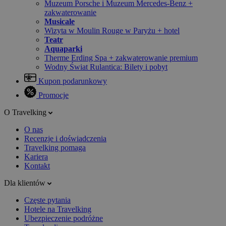
Muzeum Porsche i Muzeum Mercedes-Benz +
zakwaterowanie
Musicale
Wizyta w Moulin Rouge w Paryżu + hotel
Teatr
Aquaparki
Therme Erding Spa + zakwaterowanie premium
Wodny Świat Rulantica: Bilety i pobyt
Kupon podarunkowy
Promocje
O Travelking
O nas
Recenzje i doświadczenia
Travelking pomaga
Kariera
Kontakt
Dla klientów
Częste pytania
Hotele na Travelking
Ubezpieczenie podróżne