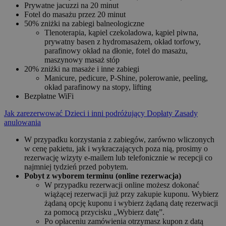
Prywatne jacuzzi na 20 minut
Fotel do masażu przez 20 minut
50% zniżki na zabiegi balneologiczne
Tlenoterapia, kąpiel czekoladowa, kąpiel piwna,
prywatny basen z hydromasażem, okład torfowy,
parafinowy okład na dłonie, fotel do masażu,
maszynowy masaż stóp
20% zniżki na masaże i inne zabiegi
Manicure, pedicure, P-Shine, polerowanie, peeling,
okład parafinowy na stopy, lifting
Bezpłatne WiFi
Jak zarezerwować
Dzieci i inni podróżujący
Dopłaty
Zasady
anulowania
W przypadku korzystania z zabiegów, zarówno wliczonych
w cenę pakietu, jak i wykraczających poza nią, prosimy o
rezerwację wizyty e-mailem lub telefonicznie w recepcji co
najmniej tydzień przed pobytem.
Pobyt z wyborem terminu (online rezerwacja)
W przypadku rezerwacji online możesz dokonać
wiążącej rezerwacji już przy zakupie kuponu. Wybierz
żądaną opcję kuponu i wybierz żądaną datę rezerwacji
za pomocą przycisku „Wybierz datę”.
Po opłaceniu zamówienia otrzymasz kupon z datą