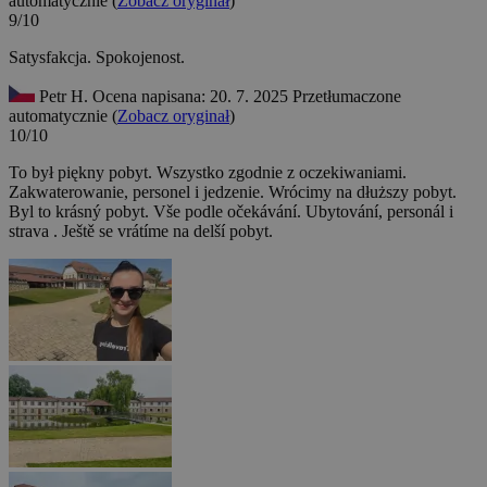
automatycznie (
Zobacz oryginał
)
9/10
Satysfakcja.
Spokojenost.
Petr H.
Ocena napisana: 20. 7. 2025
Przetłumaczone
automatycznie (
Zobacz oryginał
)
10/10
To był piękny pobyt. Wszystko zgodnie z oczekiwaniami.
Zakwaterowanie, personel i jedzenie. Wrócimy na dłuższy pobyt.
Byl to krásný pobyt. Vše podle očekávání. Ubytování, personál i
strava . Ještě se vrátíme na delší pobyt.