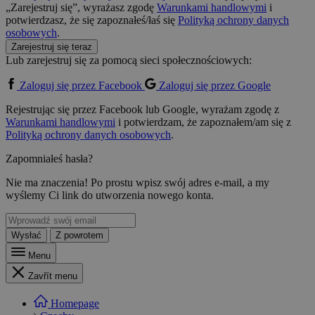
„Zarejestruj się”, wyrażasz zgodę
Warunkami handlowymi
i
potwierdzasz, że się zapoznałeś/łaś się
Polityką ochrony danych
osobowych
.
Zarejestruj się teraz
Lub zarejestruj się za pomocą sieci społecznościowych:
Zaloguj się przez Facebook
Zaloguj się przez Google
Rejestrując się przez Facebook lub Google, wyrażam zgodę z
Warunkami handlowymi
i potwierdzam, że zapoznałem/am się z
Polityką ochrony danych osobowych
.
Zapomniałeś hasła?
Nie ma znaczenia! Po prostu wpisz swój adres e-mail, a my
wyślemy Ci link do utworzenia nowego konta.
Wysłać
Z powrotem
Menu
Zavřít menu
Homepage