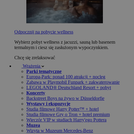
Odpocznij na pobycie wellness
Wybierz pobyt wellness z jacuzzi, sauną lub basenem
termalnym i ciesz się zasłużonym wypoczynkiem.
Chcę się zrelaksować
Wrażenia
Parki tematyczne
Europa-Park: ponad 100 atrakcji + nocleg
Zabawa w Playmobil Funpark + zakwaterowanie
LEGOLAND® Deutschland Resort + pobyt
Koncerty
Backstreet Boys na żywo w Düsseldorfie
Wystawy i ekspozycje
Studia filmowe Harry Potter™ + hotel
Studia filmowe Gry o Tron + hotel premium
Wieczór VIP w studiach Harry'ego Pottera
Muzea
Wizyta w Muzeum Mercedes-Benz