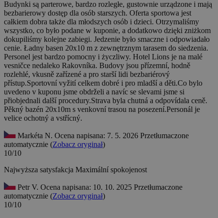
Budynki są parterowe, bardzo rozległe, gustownie urządzone i mają
bezbarierowy dostęp dla osób starszych. Oferta sportowa jest
całkiem dobra także dla młodszych osób i dzieci. Otrzymaliśmy
wszystko, co było podane w kuponie, a dodatkowo dzięki zniżkom
dokupiliśmy kolejne zabiegi. Jedzenie było smaczne i odpowiadało
cenie. Ładny basen 20x10 m z zewnętrznym tarasem do siedzenia.
Personel jest bardzo pomocny i życzliwy.
Hotel Lions je na malé
vesničce nedaleko Rakovníka. Budovy jsou přízemní, hodně
rozlehlé, vkusně zařízené a pro starší lidi bezbariérový
přístup.Sportovní vyžití celkem dobré i pro mladší a děti.Co bylo
uvedeno v kuponu jsme obdrželi a navíc se slevami jsme si
přiobjednali další procedury.Strava byla chutná a odpovídala ceně.
Pěkný bazén 20x10m s venkovní trasou na posezení.Personál je
velice ochotný a vstřícný.
Markéta N.
Ocena napisana: 7. 5. 2026
Przetłumaczone
automatycznie (
Zobacz oryginał
)
10/10
Najwyższa satysfakcja
Maximální spokojenost
Petr V.
Ocena napisana: 10. 10. 2025
Przetłumaczone
automatycznie (
Zobacz oryginał
)
10/10