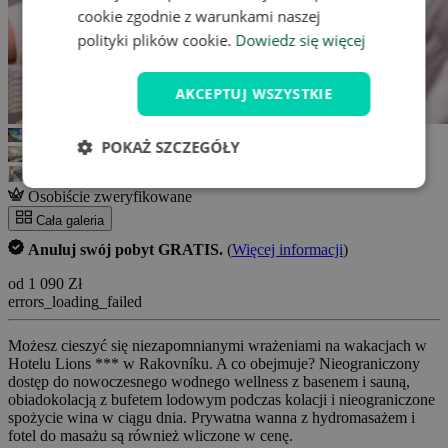
cookie zgodnie z warunkami naszej
polityki plików cookie.
Dowiedz się więcej
AKCEPTUJ WSZYSTKIE
POKAŻ SZCZEGÓŁY
Osobiście zweryfikowane
Cała galeria
Anuluj swój pobyt GRATIS.
(
Więcej informacji
)
od 1 090 Zł
errors_loading_failed
Możesz cieszyć się niezapomnianymi wrażeniami na wakacjach w
Hotelu Lions *** w Rakovníku. A co obejmuje? Nieograniczony
dostęp do nowoczesnego wodnego wellness z basenem i sauną,
obiadokolacją z bufetem lodowym podczas kolacji i nieograniczone
spożycie wina w ciągu dnia. Prywatna wanna z hydromasażem i
fotel do masażu są również wliczone w cenę.