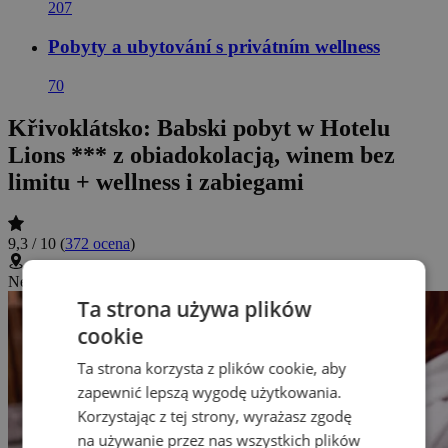
207
Pobyty a ubytování s privátním wellness
70
Křivoklátsko: Babski pobyt w Hotelu
Lions *** z obiadokolacją, winem bez
limitu + wellness i zabiegami
9,3 / 10
(
372 ocena
)
Nesuchyně 31, Mutějovice, Czechy
(
Wyświetl na mapie
)
Ta strona używa plików
cookie
Ta strona korzysta z plików cookie, aby
zapewnić lepszą wygodę użytkowania.
Korzystając z tej strony, wyrażasz zgodę
na używanie przez nas wszystkich plików