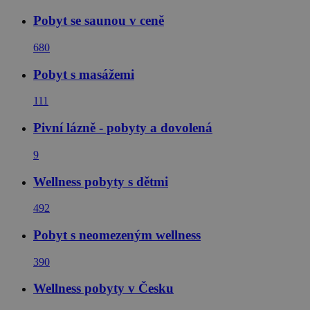
Pobyt se saunou v ceně
680
Pobyt s masážemi
111
Pivní lázně - pobyty a dovolená
9
Wellness pobyty s dětmi
492
Pobyt s neomezeným wellness
390
Wellness pobyty v Česku