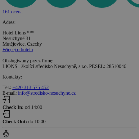
161 ocena
Adres:
Hotel Lions ***
Nesuchyně 31
Mutějovice, Czechy
Więcej o hotelu
Obsługiwany przez firmę:
LIONS - školící středisko Nesuchyně, s.r.o. PESEL: 28510046
Kontakty:
Tel.:
+420 313 575 452
E-mail:
info@stredisko-nesuchyne.cz
Check In:
od 14:00
Check Out:
do 10:00