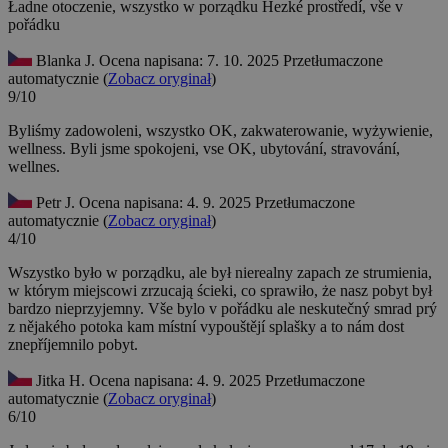
Ładne otoczenie, wszystko w porządku
Hezké prostředí, vše v
pořádku
Blanka J.
Ocena napisana: 7. 10. 2025
Przetłumaczone
automatycznie (
Zobacz oryginał
)
9/10
Byliśmy zadowoleni, wszystko OK, zakwaterowanie, wyżywienie,
wellness.
Byli jsme spokojeni, vse OK, ubytování, stravování,
wellnes.
Petr J.
Ocena napisana: 4. 9. 2025
Przetłumaczone
automatycznie (
Zobacz oryginał
)
4/10
Wszystko było w porządku, ale był nierealny zapach ze strumienia,
w którym miejscowi zrzucają ścieki, co sprawiło, że nasz pobyt był
bardzo nieprzyjemny.
Vše bylo v pořádku ale neskutečný smrad prý
z nějakého potoka kam místní vypouštějí splašky a to nám dost
znepříjemnilo pobyt.
Jitka H.
Ocena napisana: 4. 9. 2025
Przetłumaczone
automatycznie (
Zobacz oryginał
)
6/10