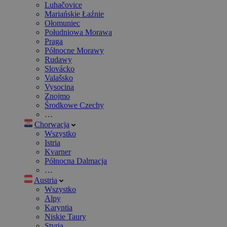
Luhačovice
Mariańskie Łaźnie
Ołomuniec
Południowa Morawa
Praga
Północne Morawy
Rudawy
Slovácko
Valašsko
Vysocina
Znojmo
Środkowe Czechy
…
Chorwacja
Wszystko
Istria
Kvarner
Północna Dalmacja
…
Austria
Wszystko
Alpy
Karyntia
Niskie Taury
Styria