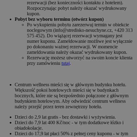
rezerwacji (bez konieczności kontaktu z hotelem).
Rozpoczynając pobyt należy okazać wydrukowany
kupon.
Pobyt bez wyboru terminu (otwórz kupon)
Po wykupieniu pobytu zarezerwuj termin w obiekcie
noclegowym (info@stredisko-nesuchyne.cz, +420 313
575 452). Do wiążącej rezerwacji wymagany jest
numer kuponu. Zameldowanie możliwe jest wyłącznie
po dokonaniu ważnej rezerwacji. W momencie
zameldowania należy okazać wydrukowany kupon.
Rezerwację możesz utworzyć na swoim koncie klienta
przy zamówieniu
tutaj
.
Centrum wellness mieści się w głównym budynku hotelu.
Większość pokoi hotelowych mieści się w budynkach
bocznych, które nie są bezpośrednio połączone z głównym
budynkiem hotelowym. Aby odwiedzić centrum wellness
należy przejść przez teren zewnętrzny hotelu.
Dzieci do 2,9 lat gratis - bez dostawki i wyżywienia.
Dzieci do 7,9 lat 400 Kč/noc - w tym dodatkowe łóżko i
obiadokolacje.
Dzieci do 17,9 lat płaci 50% z pełnej ceny kuponu - w tym