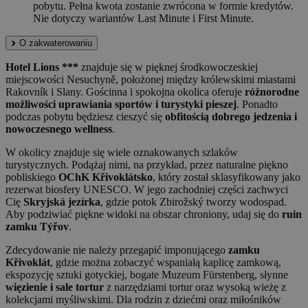
pobytu. Pełna kwota zostanie zwrócona w formie kredytów.
Nie dotyczy wariantów Last Minute i First Minute.
O zakwaterowaniu
Hotel Lions ***
znajduje się w pięknej środkowoczeskiej
miejscowości Nesuchyně, położonej między królewskimi miastami
Rakovník i Slany. Gościnna i spokojna okolica oferuje
różnorodne
możliwości uprawiania sportów i turystyki pieszej
. Ponadto
podczas pobytu będziesz cieszyć się
obfitością dobrego jedzenia i
nowoczesnego wellness
.
W okolicy znajduje się wiele oznakowanych szlaków
turystycznych. Podążaj nimi, na przykład, przez naturalne piękno
pobliskiego
OChK Křivoklátsko
, który został sklasyfikowany jako
rezerwat biosfery UNESCO. W jego zachodniej części zachwyci
Cię
Skryjská jezírka
, gdzie potok Zbirožský tworzy wodospad.
Aby podziwiać piękne widoki na obszar chroniony, udaj się do
ruin
zamku Týřov
.
Zdecydowanie nie należy przegapić imponującego
zamku
Křivoklát
, gdzie można zobaczyć wspaniałą kaplicę zamkową,
ekspozycję sztuki gotyckiej, bogate Muzeum Fürstenberg, słynne
więzienie i sale tortur
z narzędziami tortur oraz wysoką wieżę z
kolekcjami myśliwskimi. Dla rodzin z dziećmi oraz miłośników