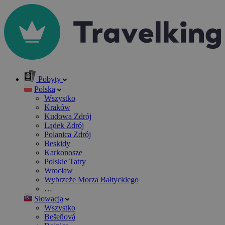
Pobyty
Polska
Wszystko
Kraków
Kudowa Zdrój
Lądek Zdrój
Polanica Zdrój
Beskidy
Karkonosze
Polskie Tatry
Wrocław
Wybrzeże Morza Bałtyckiego
…
Słowacja
Wszystko
Bešeňová