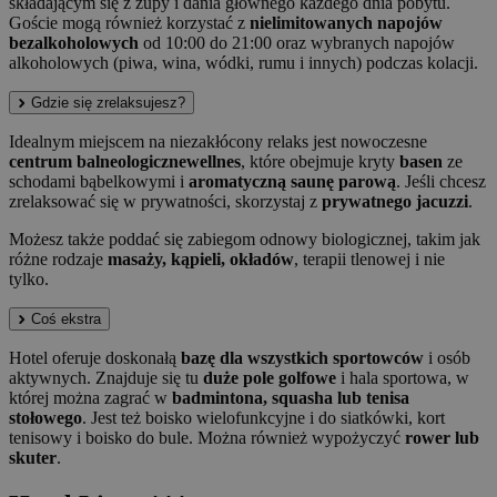
składającym się z zupy i dania głównego każdego dnia pobytu.
Goście mogą również korzystać z
nielimitowanych napojów
bezalkoholowych
od 10:00 do 21:00 oraz wybranych napojów
alkoholowych (piwa, wina, wódki, rumu i innych) podczas kolacji.
Gdzie się zrelaksujesz?
Idealnym miejscem na niezakłócony relaks jest nowoczesne
centrum balneologicznewellnes
, które obejmuje kryty
basen
ze
schodami bąbelkowymi i
aromatyczną saunę parową
. Jeśli chcesz
zrelaksować się w prywatności, skorzystaj z
prywatnego jacuzzi
.
Możesz także poddać się zabiegom odnowy biologicznej, takim jak
różne rodzaje
masaży, kąpieli, okładów
, terapii tlenowej i nie
tylko.
Coś ekstra
Hotel oferuje doskonałą
bazę dla wszystkich sportowców
i osób
aktywnych. Znajduje się tu
duże pole golfowe
i hala sportowa, w
której można zagrać w
badmintona, squasha lub tenisa
stołowego
. Jest też boisko wielofunkcyjne i do siatkówki, kort
tenisowy i boisko do bule. Można również wypożyczyć
rower lub
skuter
.