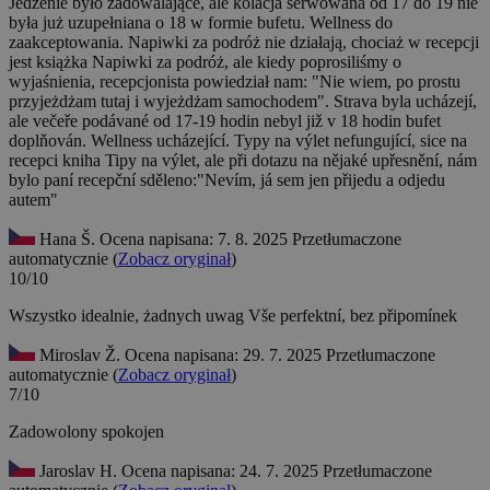
Jedzenie było zadowalające, ale kolacja serwowana od 17 do 19 nie
była już uzupełniana o 18 w formie bufetu. Wellness do
zaakceptowania. Napiwki za podróż nie działają, chociaż w recepcji
jest książka Napiwki za podróż, ale kiedy poprosiliśmy o
wyjaśnienia, recepcjonista powiedział nam: "Nie wiem, po prostu
przyjeżdżam tutaj i wyjeżdżam samochodem".
Strava byla ucházejí,
ale večeře podávané od 17-19 hodin nebyl již v 18 hodin bufet
doplňován. Wellness ucházející. Typy na výlet nefungující, sice na
recepci kniha Tipy na výlet, ale při dotazu na nějaké upřesnění, nám
bylo paní recepční sděleno:"Nevím, já sem jen přijedu a odjedu
autem"
Hana Š.
Ocena napisana: 7. 8. 2025
Przetłumaczone
automatycznie (
Zobacz oryginał
)
10/10
Wszystko idealnie, żadnych uwag
Vše perfektní, bez připomínek
Miroslav Ž.
Ocena napisana: 29. 7. 2025
Przetłumaczone
automatycznie (
Zobacz oryginał
)
7/10
Zadowolony
spokojen
Jaroslav H.
Ocena napisana: 24. 7. 2025
Przetłumaczone