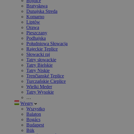
Bojnice
Bratysława
Dunajska Streda
Komarno
Liptów
Orawa
Pieszczany
Podhajska
Południowa Słowacja
Rajeckie Teplice
Słowacki raj
Tatry słowackie
Tatry Bielskie
Tatry Niskie
Trenčianské Teplice
Turczańskie Cieplice
Wielki Meder
Tatry Wysokie
…
Węgry
Wszystko
Balaton
Bogács
Budapest
Bük