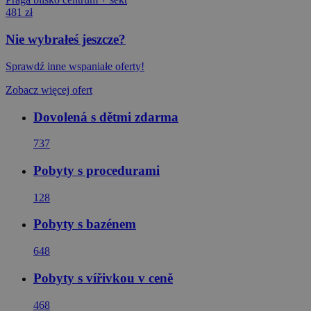
481 zł
Nie wybrałeś jeszcze?
Sprawdź inne wspaniałe oferty!
Zobacz więcej ofert
Dovolená s dětmi zdarma
737
Pobyty s procedurami
128
Pobyty s bazénem
648
Pobyty s vířivkou v ceně
468