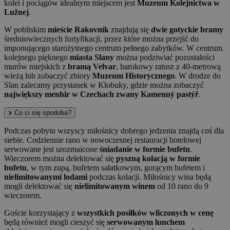
kolei i pociągów idealnym miejscem jest
Muzeum Kolejnictwa w
Lužnej
.
W pobliskim
mieście Rakovník
znajdują się
dwie gotyckie bramy
średniowiecznych fortyfikacji, przez które można przejść do
imponującego starożytnego centrum pełnego zabytków. W centrum
kolejnego pięknego
miasta Slany
można podziwiać pozostałości
murów miejskich z
bramą Velvar
, barokowy ratusz z 40-metrową
wieżą lub zobaczyć zbiory
Muzeum Historycznego
. W drodze do
Slan zalecamy przystanek w Klobuky, gdzie można zobaczyć
największy menhir w Czechach zwany Kamenný pastýř
.
Co ci się spodoba?
Podczas pobytu wszyscy miłośnicy dobrego jedzenia znajdą coś dla
siebie. Codziennie rano w nowoczesnej restauracji hotelowej
serwowane jest urozmaicone
śniadanie w formie bufetu
.
Wieczorem można delektować się
pyszną kolacją w formie
bufetu
, w tym zupą, bufetem sałatkowym, gorącym bufetem i
nielimitowanymi lodami
podczas kolacji. Miłośnicy wina będą
mogli delektować się
nielimitowanym winem
od 10 rano do 9
wieczorem.
Goście korzystający z
wszystkich posiłków wliczonych w cenę
będą również mogli cieszyć się
serwowanym lunchem