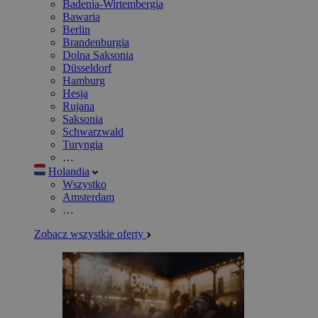
Badenia-Wirtembergia
Bawaria
Berlin
Brandenburgia
Dolna Saksonia
Düsseldorf
Hamburg
Hesja
Rujana
Saksonia
Schwarzwald
Turyngia
…
Holandia
Wszystko
Amsterdam
…
Zobacz wszystkie oferty