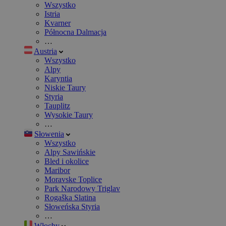
Wszystko
Istria
Kvarner
Północna Dalmacja
…
Austria
Wszystko
Alpy
Karyntia
Niskie Taury
Styria
Tauplitz
Wysokie Taury
…
Słowenia
Wszystko
Alpy Sawińskie
Bled i okolice
Maribor
Moravske Toplice
Park Narodowy Triglav
Rogaška Slatina
Słoweńska Styria
…
Włochy