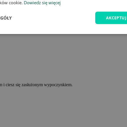
lików cookie.
Dowiedz się więcej
EGÓŁY
AKCEPTUJ
ym i ciesz się zasłużonym wypoczynkiem.