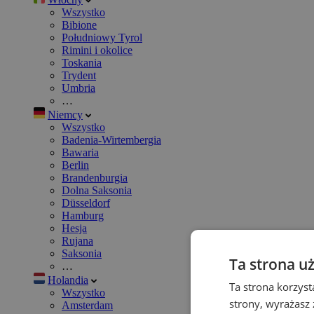
Wszystko
Bibione
Południowy Tyrol
Rimini i okolice
Toskania
Trydent
Umbria
…
Niemcy
Wszystko
Badenia-Wirtembergia
Bawaria
Berlin
Brandenburgia
Dolna Saksonia
Düsseldorf
Hamburg
Hesja
Rujana
Saksonia
Ta strona u
…
Holandia
Ta strona korzyst
Wszystko
strony, wyrażasz
Amsterdam