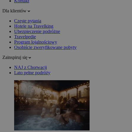
Kontakt
Dla klientów
Częste pytania
Hotele na Travelking
Ubezpieczenie podróżne
Travelpedie
Program lojalnościowy
Osobiście zweryfikowane pobyty
Zainspiruj się
NAJ z Chorwacji
Lato pełne podróży