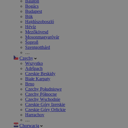
Balaton
Bogács
Budapest
Bük
Hajdúszoboszló
Hévíz
Mezőkövesd
Mosonmagyaróvár
Šoproň
Szentgotthárd
…
Czechy
Wszystko
Adršpach
Czeskie Beskidy
Białe Karpaty
Brno
Czechy Południowe
Czechy Północne
Czechy Wschodnie
Czeskie Góry Izerskie
Czeskie Góry Orlickie
Harrachov
…
Chorwacja