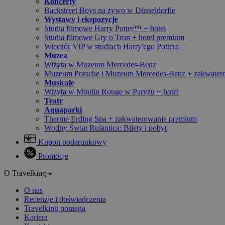
Koncerty
Backstreet Boys na żywo w Düsseldorfie
Wystawy i ekspozycje
Studia filmowe Harry Potter™ + hotel
Studia filmowe Gry o Tron + hotel premium
Wieczór VIP w studiach Harry'ego Pottera
Muzea
Wizyta w Muzeum Mercedes-Benz
Muzeum Porsche i Muzeum Mercedes-Benz + zakwater
Musicale
Wizyta w Moulin Rouge w Paryżu + hotel
Teatr
Aquaparki
Therme Erding Spa + zakwaterowanie premium
Wodny Świat Rulantica: Bilety i pobyt
Kupon podarunkowy
Promocje
O Travelking
O nas
Recenzje i doświadczenia
Travelking pomaga
Kariera