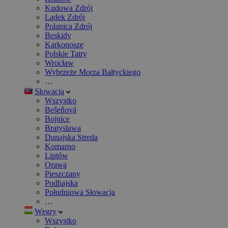
Kudowa Zdrój
Lądek Zdrój
Polanica Zdrój
Beskidy
Karkonosze
Polskie Tatry
Wrocław
Wybrzeże Morza Bałtyckiego
…
Słowacja
Wszystko
Bešeňová
Bojnice
Bratysława
Dunajska Streda
Komarno
Liptów
Orawa
Pieszczany
Podhajska
Południowa Słowacja
…
Węgry
Wszystko