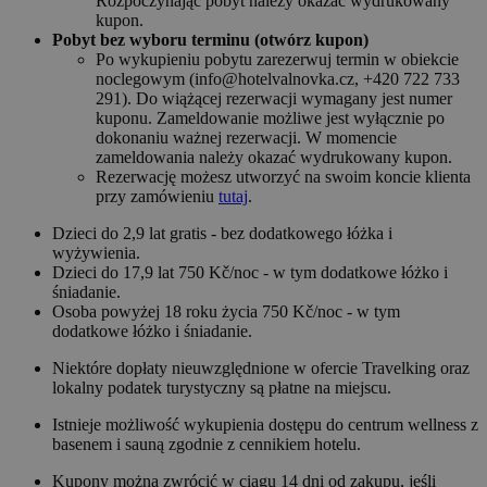
Rozpoczynając pobyt należy okazać wydrukowany
kupon.
Pobyt bez wyboru terminu (otwórz kupon)
Po wykupieniu pobytu zarezerwuj termin w obiekcie
noclegowym (info@hotelvalnovka.cz, +420 722 733
291). Do wiążącej rezerwacji wymagany jest numer
kuponu. Zameldowanie możliwe jest wyłącznie po
dokonaniu ważnej rezerwacji. W momencie
zameldowania należy okazać wydrukowany kupon.
Rezerwację możesz utworzyć na swoim koncie klienta
przy zamówieniu
tutaj
.
Dzieci do 2,9 lat gratis - bez dodatkowego łóżka i
wyżywienia.
Dzieci do 17,9 lat 750 Kč/noc - w tym dodatkowe łóżko i
śniadanie.
Osoba powyżej 18 roku życia 750 Kč/noc - w tym
dodatkowe łóżko i śniadanie.
Niektóre dopłaty nieuwzględnione w ofercie Travelking oraz
lokalny podatek turystyczny są płatne na miejscu.
Istnieje możliwość wykupienia dostępu do centrum wellness z
basenem i sauną zgodnie z cennikiem hotelu.
Kupony można zwrócić w ciągu 14 dni od zakupu, jeśli