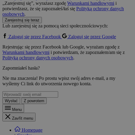
„Zarejestruj się”, wyrażasz zgodę
Warunkami handlowymi
i
potwierdzasz, że się zapoznałeś/łaś się
Polityką ochrony danych
osobowych
.
Zarejestruj się teraz
Lub zarejestruj się za pomocą sieci społecznościowych:
Zaloguj się przez Facebook
Zaloguj się przez Google
Rejestrując się przez Facebook lub Google, wyrażam zgodę z
Warunkami handlowymi
i potwierdzam, że zapoznałem/am się z
Polityką ochrony danych osobowych
.
Zapomniałeś hasła?
Nie ma znaczenia! Po prostu wpisz swój adres e-mail, a my
wyślemy Ci link do utworzenia nowego konta.
Wysłać
Z powrotem
Menu
Zavřít menu
Homepage