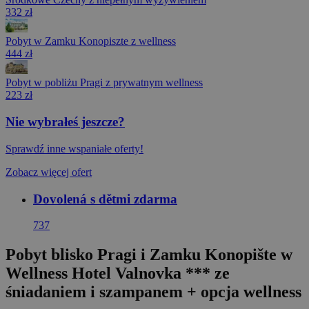
332 zł
Pobyt w Zamku Konopiszte z wellness
444 zł
Pobyt w pobliżu Pragi z prywatnym wellness
223 zł
Nie wybrałeś jeszcze?
Sprawdź inne wspaniałe oferty!
Zobacz więcej ofert
Dovolená s dětmi zdarma
737
Pobyt blisko Pragi i Zamku Konopište w
Wellness Hotel Valnovka *** ze
śniadaniem i szampanem + opcja wellness