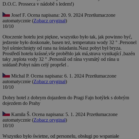
D.O.C. Prosseca v nádobě s ledem!)
Josef F.
Ocena napisana: 20. 9. 2024
Przetłumaczone
automatycznie (
Zobacz oryginał
)
10/10
Otoczenie hotelu jest piękne, wszystko było tak, jak powinno być,
jedzenie było doskonałe, basen też, temperatura wody 32 ° .Personel
był uśmiechnięty od rana na śniadaniu.Nasz pobyt był bryza.
Prostředí hotelu krásné,vše proběhlo jak má,strava vynikající ,bazén
taky ,teplota vody 32 ° .Personál od rána vysmátý od rána u
snídaně.Pobyt nám celý propršel .
Michal P.
Ocena napisana: 6. 1. 2024
Przetłumaczone
automatycznie (
Zobacz oryginał
)
10/10
Dobry hotel z dobrym dojazdem do Pragi
Fajn hotýlek s dobrým
dojezdem do Prahy
Kamila Š.
Ocena napisana: 5. 1. 2024
Przetłumaczone
automatycznie (
Zobacz oryginał
)
10/10
Wszystko było świetne, od personelu, obsługi po wspaniałe