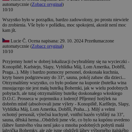
automatycznie (
Zobacz oryginał
)
10/10
Wszystko było w porządku, bardzo zadowolony, po prostu niewiele
do zrobienia.
Vše bylo v pořádku, moc spokojeni, akorát není moc
kam jít.
Lucie Č.
Ocena napisana: 29. 10. 2024
Przetłumaczone
automatycznie (
Zobacz oryginał
)
10/10
Przyjemny hotel w dobrej lokalizacji (wybraliśmy się na wycieczki -
Konopiště, Karlstejn, Slapy, Vyhlídka Máj, Lom Amerika, Dobříš,
Praga...). Miły i bardzo pomocny personel, doskonała kuchnia,
kryty basen podgrzewany do 33°, sauna, pokój zabaw dla dzieci...
Otrzymaliśmy wszystko, co było podane na kuponie (butelka wina
musującego nie jest małą butelką Bohemki, jak w wielu podobnych
pobytach, ale tutaj otrzymaliśmy butelkę doskonałego włoskiego
D.O.C. Prosseca w pojemniku z lodem)!
Příjemný hotýlek na
dobrém místě (absolvovali jsme výlety - Konopiště, Karlštejn, Slapy,
Vyhlídka Máj, Lom Amerika, Dobříš, Praha...). Milý a velmi
ochotný personál, výtečná kuchyně, vnitřní bazén vyhřátý na 33°,
sauna, dětská herna...Obdrželi jsme vše, co bylo na kupónu uvedeno
(láhev šumivého vína není jako u mnoha podobných pobytů malá
lahvička Bohemky, ale zde jsme obdrželi láhev výborného italského