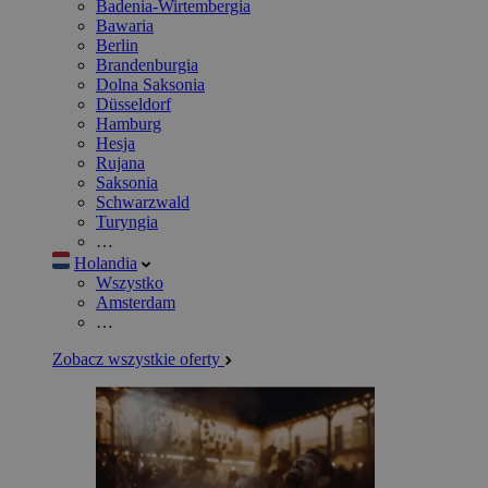
Badenia-Wirtembergia
Bawaria
Berlin
Brandenburgia
Dolna Saksonia
Düsseldorf
Hamburg
Hesja
Rujana
Saksonia
Schwarzwald
Turyngia
…
Holandia
Wszystko
Amsterdam
…
Zobacz wszystkie oferty