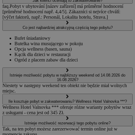
Jak klienci oceniają to zakwaterowanie?
faq.Pobyt v ubytování [název zařízení] má průměrné hodnocení
[průměrné hodnocení např. 4,4/5]. Zákazníci si nejvíce chválí:
[výčet faktorů, např.: Personál, Lokalita hotelu, Strava.]
Co jest najbardziej atrakcyjną częścią tego pobytu?
Bufet śniadaniowy
Butelka wina musującego w pokoju
Opcja wellness (basen, sauna)
Kącik dla dzieci w restauracji
Ogród z placem zabaw dla dzieci
Istnieje możliwość pobytu w najbliższy weekend od 14.08.2026 do
16.08.2026?
Niestety w następny weekend ten obiekt nie będzie miał wolnych
miejsc.
Ile kosztuje pobyt w zakwaterowaniu? Wellness Hotel Valnovka ***?
Wellness Hotel Valnovka *** oferuje różne warianty pobytów wraz
z usługami - cena jest od 345 Zł.
Istnieje możliwość rezerwacji tego pobytu online?
Tak, na ten pobyt możesz zarezerwować termin online już w
momencie zakupu.