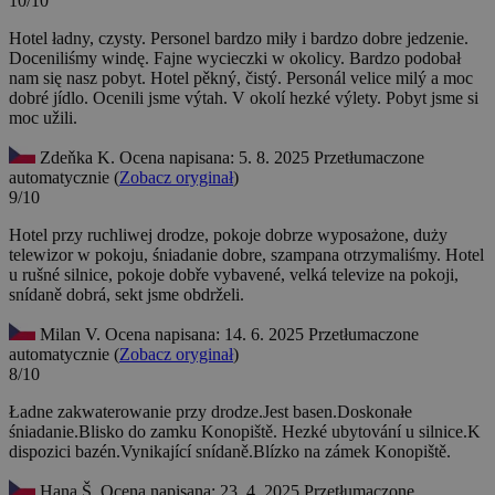
10/10
Hotel ładny, czysty. Personel bardzo miły i bardzo dobre jedzenie.
Doceniliśmy windę. Fajne wycieczki w okolicy. Bardzo podobał
nam się nasz pobyt.
Hotel pěkný, čistý. Personál velice milý a moc
dobré jídlo. Ocenili jsme výtah. V okolí hezké výlety. Pobyt jsme si
moc užili.
Zdeňka K.
Ocena napisana: 5. 8. 2025
Przetłumaczone
automatycznie (
Zobacz oryginał
)
9/10
Hotel przy ruchliwej drodze, pokoje dobrze wyposażone, duży
telewizor w pokoju, śniadanie dobre, szampana otrzymaliśmy.
Hotel
u rušné silnice, pokoje dobře vybavené, velká televize na pokoji,
snídaně dobrá, sekt jsme obdrželi.
Milan V.
Ocena napisana: 14. 6. 2025
Przetłumaczone
automatycznie (
Zobacz oryginał
)
8/10
Ładne zakwaterowanie przy drodze.Jest basen.Doskonałe
śniadanie.Blisko do zamku Konopiště.
Hezké ubytování u silnice.K
dispozici bazén.Vynikající snídaně.Blízko na zámek Konopiště.
Hana Š.
Ocena napisana: 23. 4. 2025
Przetłumaczone