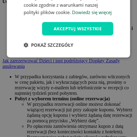
Usługi:
cookie zgodnie z warunkami naszej
polityki plików cookie.
Dowiedz się więcej
Butelka wina musującego w pokoju
Kawa/herbata i deser dla dwojga (
tylko w przypadku
pobytów na 2 lub więcej nocy
)
AKCEPTUJ WSZYSTKIE
20% zniżki na wejście na basen (
tylko przy pobytach na 2 i
więcej nocy
)
Kącik dla dzieci
POKAŻ SZCZEGÓŁY
Plac zabaw dla dzieci
Bezpłatny parking i WiFi
Jak zarezerwować
Dzieci i inni podróżujący
Dopłaty
Zasady
anulowania
W przypadku korzystania z zabiegów, zarówno wliczonych
w cenę pakietu, jak i wykraczających poza nią, prosimy o
rezerwację wizyty e-mailem lub telefonicznie w recepcji co
najmniej tydzień przed pobytem.
Pobyt z wyborem terminu (online rezerwacja)
W przypadku rezerwacji online możesz dokonać
wiążącej rezerwacji już przy zakupie kuponu. Wybierz
żądaną opcję kuponu i wybierz żądaną datę rezerwacji
za pomocą przycisku „Wybierz datę”.
Po opłaceniu zamówienia otrzymasz kupon z datą
rezerwacji (bez konieczności kontaktu z hotelem).