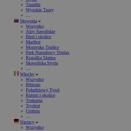
Tauplitz
Wysokie Taury
…
Słowenia
Wszystko
Alpy Sawińskie
Bled i okolice
Maribor
Moravske Toplice
Park Narodowy Triglav
Rogaška Slatina
Słoweńska Styria
…
Włochy
Wszystko
Bibione
Południowy Tyrol
Rimini i okolice
Toskania
Trydent
Umbria
…
Niemcy
Wszystko