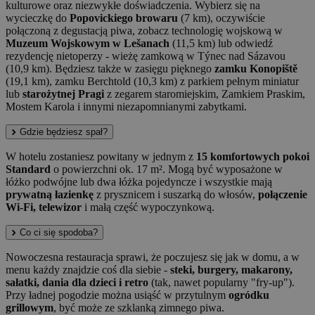
kulturowe oraz niezwykłe doświadczenia. Wybierz się na
wycieczkę do
Popovickiego browaru
(7 km), oczywiście
połączoną z degustacją piwa, zobacz technologię wojskową w
Muzeum Wojskowym w Lešanach
(11,5 km) lub odwiedź
rezydencję nietoperzy - wieżę zamkową w Týnec nad Sázavou
(10,9 km). Będziesz także w zasięgu pięknego
zamku Konopiště
(19,1 km), zamku Berchtold (10,3 km) z parkiem pełnym miniatur
lub
starożytnej Pragi
z zegarem staromiejskim, Zamkiem Praskim,
Mostem Karola i innymi niezapomnianymi zabytkami.
Gdzie będziesz spał?
W hotelu zostaniesz powitany w jednym z
15 komfortowych pokoi
Standard
o powierzchni ok. 17 m². Mogą być wyposażone w
łóżko podwójne lub dwa łóżka pojedyncze i wszystkie mają
prywatną łazienkę
z prysznicem i suszarką do włosów,
połączenie
Wi-Fi, telewizor
i małą część wypoczynkową.
Co ci się spodoba?
Nowoczesna restauracja sprawi, że poczujesz się jak w domu, a w
menu każdy znajdzie coś dla siebie -
steki, burgery, makarony,
sałatki, dania dla dzieci i retro
(tak, nawet popularny "fry-up").
Przy ładnej pogodzie można usiąść w przytulnym
ogródku
grillowym
, być może ze szklanką zimnego piwa.