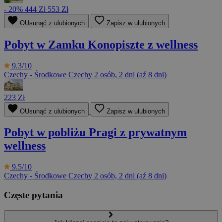
- 20%
444 Zł
553 Zł
OUsunąć z ulubionych
Zapisz w ulubionych
Pobyt w Zamku Konopiszte z wellness
9.3/10
Czechy - Środkowe Czechy
2 osób, 2 dni (aź 8 dni)
223 Zł
OUsunąć z ulubionych
Zapisz w ulubionych
Pobyt w pobliżu Pragi z prywatnym
wellness
9.5/10
Czechy - Środkowe Czechy
2 osób, 2 dni (aź 8 dni)
Częste pytania