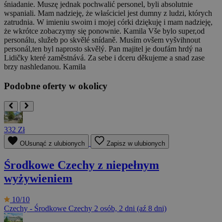
śniadanie. Muszę jednak pochwalić personel, byli absolutnie
wspaniali. Mam nadzieję, że właściciel jest dumny z ludzi, których
zatrudnia. W imieniu swoim i mojej córki dziękuję i mam nadzieję,
że wkrótce zobaczymy się ponownie. Kamila
Vše bylo super,od
personálu, služeb po skvělé snídaně. Musím ovšem vyšvihnout
personál,ten byl naprosto skvělý. Pan majitel je doufám hrdý na
Lidičky které zaměstnává. Za sebe i dceru děkujeme a snad zase
brzy nashledanou. Kamila
Podobne oferty w okolicy
332 Zł
OUsunąć z ulubionych
Zapisz w ulubionych
Środkowe Czechy z niepełnym
wyżywieniem
10/10
Czechy - Środkowe Czechy
2 osób, 2 dni (aź 8 dni)