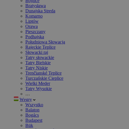
Bojnice
Bratysława
Dunajska Streda
Komarno
Liptów
Orawa
Pieszczany
Podhajska
Południowa Słowacja
Rajeckie Teplice
Słowacki raj
Tatry słowackie
Tatry Bielskie
Tatry Niskie
Trenčianské Teplice
Turczańskie Cieplice
Wielki Meder
Tatry Wysokie
…
Węgry
Wszystko
Balaton
Bogács
Budapest
Bük