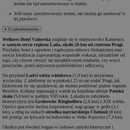
termin nie był zarezerwowany w hotelu.
Jeśli masz zarezerwowany termin, nie można go anulować w
tej placówce.
O zakwaterowaniu
Wellness Hotel Valnovka
znajduje się w miejscowości Kamenice,
w samym sercu regionu Lada, około 26 km od centrum Pragi
.
Przytulny hotel z ogrodem i zapleczem odnowy biologicznej oraz
urocza lokalizacja zagwarantują wspaniałe wakacje, niezależnie od
tego, czy chcesz cieszyć się niezakłóconym relaksem, czy wręcz
przeciwnie, jesteś aktywnym podróżnikiem i odkrywcą.
Na przykład
Ladvi wieża widokowa
(1,9 km) to przyjemna
wycieczka. Z platformy na wysokości 25 m nie widać Pragi, jak
ktokolwiek by się spodziewał, ale można podziwiać piękno regionu
Benešov. Kolejny imponujący widok na krajobraz oferuje
Panská
skála
(5,8 km) w pobliżu Vlčí rokle. Lokalnym zabytkiem
historycznym jest
Grobowiec Ringhoffera
(2,6 km) z XIX wieku.
Oprócz spacerów można rozprostować nogi grając w golfa (3,1
km), a zimą na stokach
ośrodka narciarskiego Chotouň
(8 km)
lub jeżdżąc na łyżwach na lodowisku w Velke Popovice (7,3 km).
Okolica jest również bogata w ciekawe zabytki historyczne i