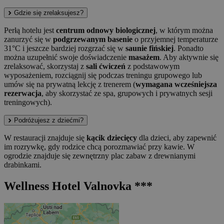
Gdzie się zrelaksujesz?
Perłą hotelu jest
centrum odnowy biologicznej
, w którym można
zanurzyć się w
podgrzewanym basenie
o przyjemnej temperaturze
31°C i jeszcze bardziej rozgrzać się w
saunie fińskiej
. Ponadto
można uzupełnić swoje doświadczenie
masażem
. Aby aktywnie się
zrelaksować, skorzystaj z
sali ćwiczeń
z podstawowym
wyposażeniem, rozciągnij się podczas treningu grupowego lub
umów się na prywatną lekcję z trenerem (
wymagana wcześniejsza
rezerwacja
, aby skorzystać ze spa, grupowych i prywatnych sesji
treningowych).
Podróżujesz z dziećmi?
W restauracji znajduje się
kącik dziecięcy
dla dzieci, aby zapewnić
im rozrywkę, gdy rodzice chcą porozmawiać przy kawie. W
ogrodzie znajduje się zewnętrzny plac zabaw z drewnianymi
drabinkami.
Wellness Hotel Valnovka ***