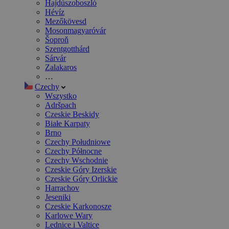
Hajdúszoboszló
Hévíz
Mezőkövesd
Mosonmagyaróvár
Šoproň
Szentgotthárd
Sárvár
Zalakaros
…
Czechy
Wszystko
Adršpach
Czeskie Beskidy
Białe Karpaty
Brno
Czechy Południowe
Czechy Północne
Czechy Wschodnie
Czeskie Góry Izerskie
Czeskie Góry Orlickie
Harrachov
Jeseniki
Czeskie Karkonosze
Karlowe Wary
Lednice i Valtice