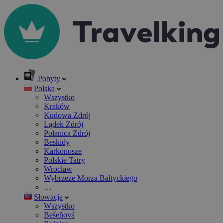
Pobyty
Polska
Wszystko
Kraków
Kudowa Zdrój
Lądek Zdrój
Polanica Zdrój
Beskidy
Karkonosze
Polskie Tatry
Wrocław
Wybrzeże Morza Bałtyckiego
…
Słowacja
Wszystko
Bešeňová