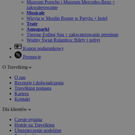
Muzeum Porsche i Muzeum Mercedes-Benz +
zakwaterowanie
Musicale
Wizyta w Moulin Rouge w Paryżu + hotel
Teatr
Aquaparki
Therme Erding Spa + zakwaterowanie premium
Wodny Świat Rulantica: Bilety i pobyt
Kupon podarunkowy
Promocje
O Travelking
O nas
Recenzje i doświadczenia
Travelking pomaga
Kariera
Kontakt
Dla klientów
Częste pytania
Hotele na Travelking
Ubezpieczenie podróżne