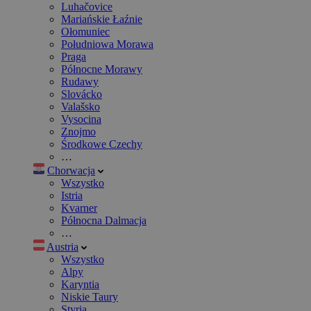
Luhačovice
Mariańskie Łaźnie
Ołomuniec
Południowa Morawa
Praga
Północne Morawy
Rudawy
Slovácko
Valašsko
Vysocina
Znojmo
Środkowe Czechy
…
Chorwacja
Wszystko
Istria
Kvarner
Północna Dalmacja
…
Austria
Wszystko
Alpy
Karyntia
Niskie Taury
Styria