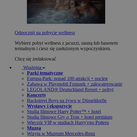
Odpocznij na pobycie wellness
Wybierz pobyt wellness z jacuzzi, sauną lub basenem
termalnym i ciesz się zasłużonym wypoczynkiem.
Chcę się zrelaksować
Wrażenia
Parki tematyczne
Europa-Park: ponad 100 atrakcji + nocleg
Zabawa w Playmobil Funpark + zakwaterowanie
LEGOLAND® Deutschland Resort + pobyt
Koncerty
Backstreet Boys na żywo w Düsseldorfie
Wystawy i ekspozycje
Studia filmowe Harry Potter™ + hotel
Studia filmowe Gry o Tron + hotel premium
Wieczór VIP w studiach Harry'ego Pottera
Muzea
Wizyta w Muzeum Mercedes-Benz