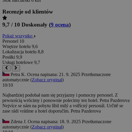
Stok narciarski
6 km
Recenzje od klientów
9,7 / 10
Doskonały
(
9 ocena
)
Pokaż wszystko
Personel
10
Wnętrze hotelu
9,6
Lokalizacja hotelu
8,8
Posiłki
9,9
Usługi hotelowe
9,7
Petra K.
Ocena napisana: 21. 9. 2025
Przetłumaczone
automatycznie (
Zobacz oryginał
)
10/10
Najbardziej podobał nam się przyjazny i pomocny personel. Z
pewnością wrócimy i ponownie polecimy ten hotel. Petra Pazderova
Nejvíce se nám na pobytu líbil milý a vstřícný personál. Určitě se
zase rádi vrátíme a hotel doporučím. Petra Pazderova
Zdena J.
Ocena napisana: 18. 9. 2025
Przetłumaczone
automatycznie (
Zobacz oryginał
)