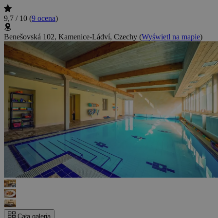
9,7 / 10
(
9 ocena
)
Benešovská 102, Kamenice-Ládví, Czechy
(
Wyświetl na mapie
)
Cała galeria