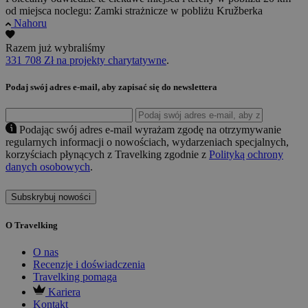
od miejsca noclegu: Zamki strażnicze w pobliżu Kružberka
Nahoru
Razem już wybraliśmy
331 708 Zł na projekty charytatywne
.
Podaj swój adres e-mail, aby zapisać się do newslettera
Podając swój adres e-mail wyrażam zgodę na otrzymywanie
regularnych informacji o nowościach, wydarzeniach specjalnych,
korzyściach płynących z Travelking zgodnie z
Polityką ochrony
danych osobowych
.
Subskrybuj nowości
O Travelking
O nas
Recenzje i doświadczenia
Travelking pomaga
Kariera
Kontakt