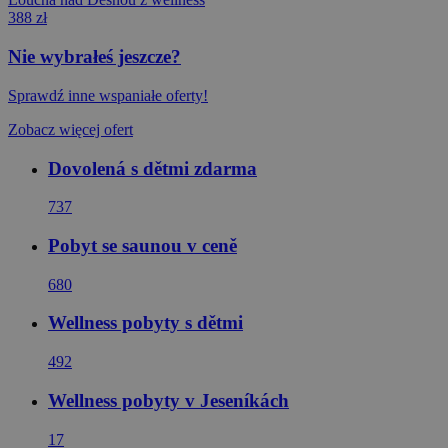
388 zł
Nie wybrałeś jeszcze?
Sprawdź inne wspaniałe oferty!
Zobacz więcej ofert
Dovolená s dětmi zdarma
737
Pobyt se saunou v ceně
680
Wellness pobyty s dětmi
492
Wellness pobyty v Jeseníkách
17