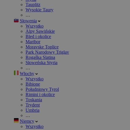
Tauplitz
Wysokie Taury
…
Słowenia
Wszystko
Alpy Sawińskie
Bled i okolice
Maribor
Moravske Toplice
Park Narodowy Triglav
Rogaška Slatina
Słoweńska Styria
…
Włochy
Wszystko
Bibione
Południowy Tyrol
Rimini i okolice
Toskania
Trydent
Umbria
…
Niemcy
Wszystko