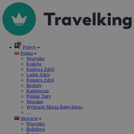
Pobyty
Polska
Wszystko
Kraków
Kudowa Zdrój
Lądek Zdrój
Polanica Zdrój
Beskidy
Karkonosze
Polskie Tatry
Wrocław
Wybrzeże Morza Bałtyckiego
…
Słowacja
Wszystko
Bešeňová