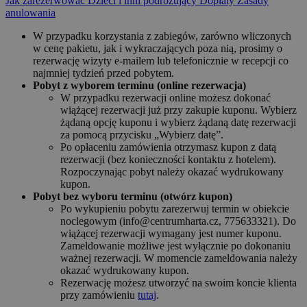
Jak zarezerwować
Dzieci i inni podróżujący
Dopłaty
Zasady
anulowania
W przypadku korzystania z zabiegów, zarówno wliczonych
w cenę pakietu, jak i wykraczających poza nią, prosimy o
rezerwację wizyty e-mailem lub telefonicznie w recepcji co
najmniej tydzień przed pobytem.
Pobyt z wyborem terminu (online rezerwacja)
W przypadku rezerwacji online możesz dokonać
wiążącej rezerwacji już przy zakupie kuponu. Wybierz
żądaną opcję kuponu i wybierz żądaną datę rezerwacji
za pomocą przycisku „Wybierz datę”.
Po opłaceniu zamówienia otrzymasz kupon z datą
rezerwacji (bez konieczności kontaktu z hotelem).
Rozpoczynając pobyt należy okazać wydrukowany
kupon.
Pobyt bez wyboru terminu (otwórz kupon)
Po wykupieniu pobytu zarezerwuj termin w obiekcie
noclegowym (info@centrumharta.cz, 775633321). Do
wiążącej rezerwacji wymagany jest numer kuponu.
Zameldowanie możliwe jest wyłącznie po dokonaniu
ważnej rezerwacji. W momencie zameldowania należy
okazać wydrukowany kupon.
Rezerwację możesz utworzyć na swoim koncie klienta
przy zamówieniu
tutaj
.