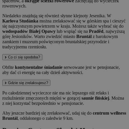
spacerów, a
okrągłe ścieżki rowerowe
zachęcają do wycieczek
rowerowych.
Niedaleko znajdują się również słynne klejnoty Jesenika. W
Karlova Studánka
można zrelaksować się w górskim spa i cieszyć
się najczystszym powietrzem w kraju. Możesz także wybrać się do
wodospadów Białej Opawy
lub wspiąć się na
Praděd
, najwyższą
górę Jesioników. Warto zwiedzić miasto
Bruntál
z barokowym
zamkiem i muzeum poświęconym bruntalskiej przyrodzie i
tradycyjnemu rzemiosłu.
Co ci się spodoba?
Obfite
kontynentalne śniadanie
serwowane jest w pensjonacie,
aby dać ci energię na cały dzień aktywności.
Gdzie się zrelaksujesz?
Po całodziennej wycieczce nie ma nic lepszego niż relaks i
rozluźnienie zmęczonych mięśni w gorącej
saunie fińskiej
. Można
z niej korzystać bezpośrednio w pensjonacie.
Aby jeszcze bardziej się zrelaksować, udaj się do
centrum wellness
Bruntál
, oddalonego o zaledwie 9 km.