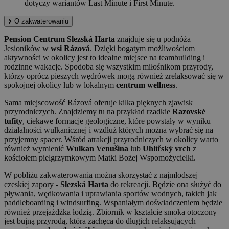
dotyczy wariantów Last Minute i First Minute.
O zakwaterowaniu
Pension Centrum Slezská Harta
znajduje się u podnóża
Jesioników w
wsi Rázová
. Dzięki bogatym możliwościom
aktywności w okolicy jest to idealne miejsce na teambuilding i
rodzinne wakacje. Spodoba się wszystkim miłośnikom przyrody,
którzy oprócz pieszych wędrówek mogą również zrelaksować się w
spokojnej okolicy lub w lokalnym
centrum wellness
.
Sama miejscowość Rázová oferuje kilka pięknych zjawisk
przyrodniczych. Znajdziemy tu na przykład rzadkie
Razovské
tufity
, ciekawe formacje geologiczne, które powstały w wyniku
działalności wulkanicznej i wzdłuż których można wybrać się na
przyjemny spacer. Wśród atrakcji przyrodniczych w okolicy warto
również wymienić
Wulkan Venušina
lub
Uhlířský vrch
z
kościołem pielgrzymkowym Matki Bożej Wspomożycielki.
W pobliżu zakwaterowania można skorzystać z najmłodszej
czeskiej zapory -
Slezská Harta
do rekreacji. Będzie ona służyć do
pływania, wędkowania i uprawiania sportów wodnych, takich jak
paddleboarding i windsurfing. Wspaniałym doświadczeniem będzie
również przejażdżka łodzią. Zbiornik w kształcie smoka otoczony
jest bujną przyrodą, która zachęca do długich relaksujących