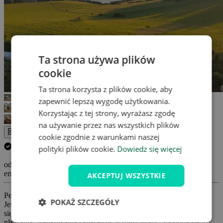
Ta strona używa plików
cookie
Ta strona korzysta z plików cookie, aby
zapewnić lepszą wygodę użytkowania.
Korzystając z tej strony, wyrażasz zgodę
na używanie przez nas wszystkich plików
Cała galeria
cookie zgodnie z warunkami naszej
Anuluj swój pobyt GRATIS.
(
Więcej informacji
)
polityki plików cookie.
Dowiedz się więcej
od 819 Zł
errors_loading_failed
AKCEPTUJ WSZYSTKIE
Pensjonat Centrum Slezská Harta położony jest u podnóża
POKAŻ SZCZEGÓŁY
Jesioników, w miejscowości Rázová. W pobliżu obiektu znajduje
się zbiornik wodny Slezská Harta, który przyciąga miłośników
pływania, wędkowania i spacerów wzdłuż wody. Spodoba się to