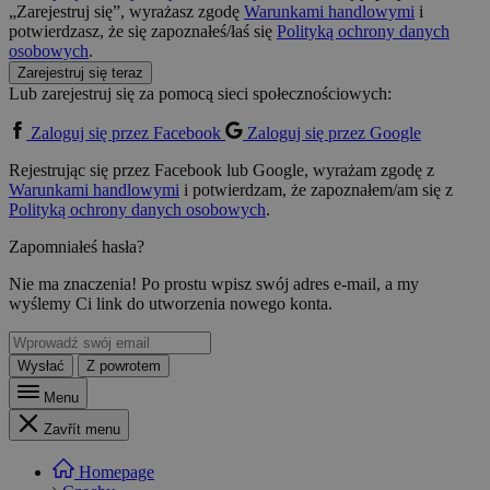
„Zarejestruj się”, wyrażasz zgodę
Warunkami handlowymi
i
potwierdzasz, że się zapoznałeś/łaś się
Polityką ochrony danych
osobowych
.
Zarejestruj się teraz
Lub zarejestruj się za pomocą sieci społecznościowych:
Zaloguj się przez Facebook
Zaloguj się przez Google
Rejestrując się przez Facebook lub Google, wyrażam zgodę z
Warunkami handlowymi
i potwierdzam, że zapoznałem/am się z
Polityką ochrony danych osobowych
.
Zapomniałeś hasła?
Nie ma znaczenia! Po prostu wpisz swój adres e-mail, a my
wyślemy Ci link do utworzenia nowego konta.
Wysłać
Z powrotem
Menu
Zavřít menu
Homepage