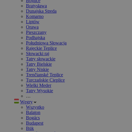
Bojnice
Bratysława
Dunajska Streda
Komarno
Liptów
Orawa
Pieszczany
Podhajska
Południowa Słowacja
Rajeckie Teplice
Słowacki raj
Tatry słowackie
Tatry Bielskie
Tatry Niskie
Trenčianské Teplice
Turczańskie Cieplice
Wielki Meder
Tatry Wysokie
…
Węgry
Wszystko
Balaton
Bogács
Budapest
Bük