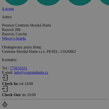
4 ocena
Adres:
Penzion Centrum Slezská Harta
Razová 286
Razová, Czechy
Więcej o hotelu
Obsługiwany przez firmę:
Centrum Slezská Harta s.r.o. PESEL: 21826862
Kontakty:
Tel.:
775633321
E-mail:
info@centrumharta.cz
Check In:
od 14:00
Check Out:
do 10:00