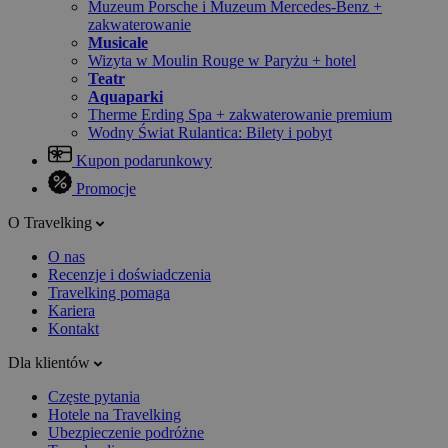
Muzeum Porsche i Muzeum Mercedes-Benz +
zakwaterowanie
Musicale
Wizyta w Moulin Rouge w Paryżu + hotel
Teatr
Aquaparki
Therme Erding Spa + zakwaterowanie premium
Wodny Świat Rulantica: Bilety i pobyt
Kupon podarunkowy
Promocje
O Travelking
O nas
Recenzje i doświadczenia
Travelking pomaga
Kariera
Kontakt
Dla klientów
Częste pytania
Hotele na Travelking
Ubezpieczenie podróżne