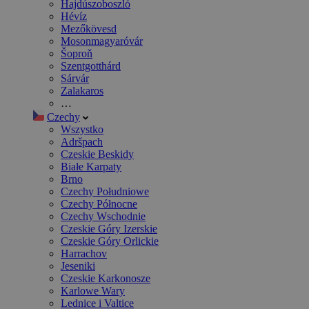
Hajdúszoboszló
Hévíz
Mezőkövesd
Mosonmagyaróvár
Šoproň
Szentgotthárd
Sárvár
Zalakaros
…
Czechy
Wszystko
Adršpach
Czeskie Beskidy
Białe Karpaty
Brno
Czechy Południowe
Czechy Północne
Czechy Wschodnie
Czeskie Góry Izerskie
Czeskie Góry Orlickie
Harrachov
Jeseniki
Czeskie Karkonosze
Karlowe Wary
Lednice i Valtice