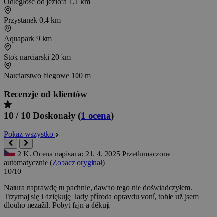
Odległość od jeziora
1,1 km
Przystanek
0,4 km
Aquapark
9 km
Stok narciarski
20 km
Narciarstwo biegowe
100 m
Recenzje od klientów
10 / 10
Doskonały
(
1 ocena
)
Pokaż wszystko
2 K.
Ocena napisana: 21. 4. 2025
Przetłumaczone
automatycznie (
Zobacz oryginał
)
10/10
Natura naprawdę tu pachnie, dawno tego nie doświadczyłem.
Trzymaj się i dziękuję
Tady příroda opravdu voní, tohle už jsem
dlouho nezažil. Pobyt fajn a děkuji