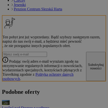
Czechy
Jeseniki
Penzion Centrum Slezská Harta
Ten pobyt jest już wyprzedany. Bądź szybszy następnym razem,
napisz do nas swój e-mail, a będziesz mieć pewność
, że nie przegapisz innych popularnych ofert.
Podając swój adres e-mail wyrażam zgodę na
Subskrybuj
otrzymywanie regularnych informacji o nowościach,
nowości
wydarzeniach specjalnych, korzyściach płynących z
Travelking zgodnie z
Polityką ochrony danych
osobowych
.
Podobne oferty
Loučná nad Desnou z wellness