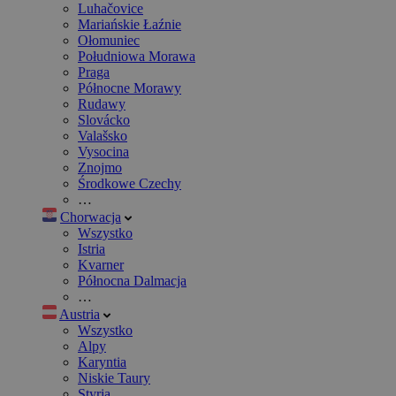
Luhačovice
Mariańskie Łaźnie
Ołomuniec
Południowa Morawa
Praga
Północne Morawy
Rudawy
Slovácko
Valašsko
Vysocina
Znojmo
Środkowe Czechy
…
Chorwacja
Wszystko
Istria
Kvarner
Północna Dalmacja
…
Austria
Wszystko
Alpy
Karyntia
Niskie Taury
Styria