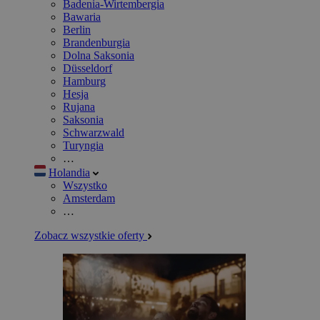
Badenia-Wirtembergia
Bawaria
Berlin
Brandenburgia
Dolna Saksonia
Düsseldorf
Hamburg
Hesja
Rujana
Saksonia
Schwarzwald
Turyngia
…
Holandia
Wszystko
Amsterdam
…
Zobacz wszystkie oferty