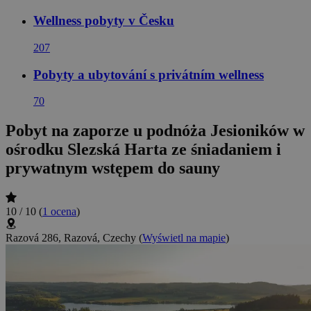
Wellness pobyty v Česku
207
Pobyty a ubytování s privátním wellness
70
Pobyt na zaporze u podnóża Jesioników w
ośrodku Slezská Harta ze śniadaniem i
prywatnym wstępem do sauny
10 / 10
(
1 ocena
)
Razová 286, Razová, Czechy
(
Wyświetl na mapie
)