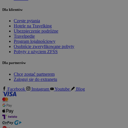
Dla klientów
Częste pytania
Hotele na Travelking
Ubezpieczenie podróżne
Travelpedie
Program lojalnościowy
Osobiście zweryfikowane pobyty
Pobyty z użyciem ZFŚS
Dla partnerów
Chcę zostać partnerem
Zaloguj się do extranetu
Facebook
Instagram
Youtube
Blog