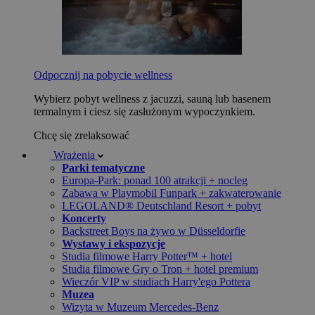
Odpocznij na pobycie wellness
Wybierz pobyt wellness z jacuzzi, sauną lub basenem
termalnym i ciesz się zasłużonym wypoczynkiem.
Chcę się zrelaksować
Wrażenia
Parki tematyczne
Europa-Park: ponad 100 atrakcji + nocleg
Zabawa w Playmobil Funpark + zakwaterowanie
LEGOLAND® Deutschland Resort + pobyt
Koncerty
Backstreet Boys na żywo w Düsseldorfie
Wystawy i ekspozycje
Studia filmowe Harry Potter™ + hotel
Studia filmowe Gry o Tron + hotel premium
Wieczór VIP w studiach Harry'ego Pottera
Muzea
Wizyta w Muzeum Mercedes-Benz