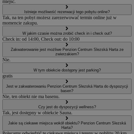
miejsc.
Istnieje możliwość rezerwacji tego pobytu online?
Tak, na ten pobyt możesz zarezerwować termin online już w
momencie zakupu.
W jakim czasie można zrobić check in i check out?
Check in: od 14:00, Check out: do 10:00
Zakwaterowanie jest możliwe Penzion Centrum Slezská Harta ze
zwierzakiem?
Nie.
W tym obiekcie dostępny jest parking?
gratis
Jest w zakwaterowaniu Penzion Centrum Slezská Harta do dyspozycji
basen?
Nie, ten obiekt nie ma basenu.
Czy jest do dyspozycji wellness?
Tak, jest dostępny w obiekcie Sauna.
Jakie są ciekawe miejsca wokół obiektu? Penzion Centrum Slezská
Harta?
Polecamy odwiedzić te ciekawe miejsca i tereny w pobliżu 20 km