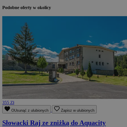
Podobne oferty w okolicy
355 Zł
OUsunąć z ulubionych
Zapisz w ulubionych
Słowacki Raj ze zniżką do Aquacity