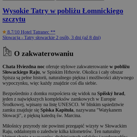
Wysokie Tatry w pobliżu Łomnickiego
szczytu
8.7/10
Hotel Tatranec **
Słowacja - Tatry słowackie
2 osób, 3 dni (aź 8 dni)
O zakwaterowaniu
Chata Hviezdna noc
oferuje stylowe zakwaterowanie
w pobliżu
Słowackiego Raju
, w Spiskim Hrhovie. Okolica i cały obszar
Spisza są pełne historii, naturalnego piękna i możliwości aktywnego
wypoczynku, więc każdy znajdzie coś dla siebie.
Bezpośrednio z domku rozpościera się widok na
Spišský hrad
,
jeden z największych kompleksów zamkowych w Europie
Środkowej, wpisany na listę UNESCO. W bliskim sąsiedztwie
zamku znajduje się
Spiska Kapituła
, nazywana "Watykanem
Słowacji", z piękną katedrą św. Marcina.
Miłośnicy przyrody nie powinni przegapić wizyty w Słowackim
Raju, oddalonym o zaledwie kilka kilometrów. Ten naturalny
klejnot słynie z wąwozów, drabiniastych szlaków i wodospadów,