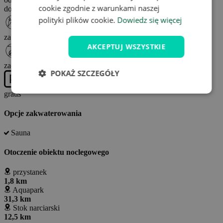
cookie zgodnie z warunkami naszej
do 10:00
polityki plików cookie.
Dowiedz się więcej
Zwierzęta domowe
zabronione
AKCEPTUJ WSZYSTKIE
Dla osób niepełnosprawnych
zadna
POKAŻ SZCZEGÓŁY
Parking
gratis
Opcje zakwaterowania
Sauna
Otoczenie obiektu noclegowego
przystanek
1,8 km
Aquapark
31,3 km
Stok narciarski
12,5 km