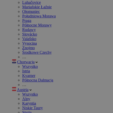
Luhačovice
Mariańskie Łaźnie
Ołomuniec
Południowa Morawa
Praga
Północne Morawy
Rudawy
Slovácko
Valašsko
Vysocina
Znojmo
Środkowe Czechy
…
Chorwacja
Wszystko
Istria
Kvarner
Północna Dalmacja
…
Austria
Wszystko
Alpy
Karyntia
Niskie Taury
Styria