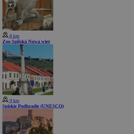
8 km
Zoo Spišská Nowa wieś
9 km
Spiskie Podhradie (UNESCO)