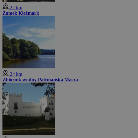
22 km
Zamek Kieżmark
24 km
Zbiornik wodny Palcmanska Masza