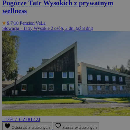
Pogórze Tatr Wysokich z prywatnym
wellness
9.7/10
Penzion VeLa
Słowacja - Tatry Wysokie
2 osób, 2 dni (aź 8 dni)
- 13%
710 Zł
812 Zł
OUsunąć z ulubionych
Zapisz w ulubionych