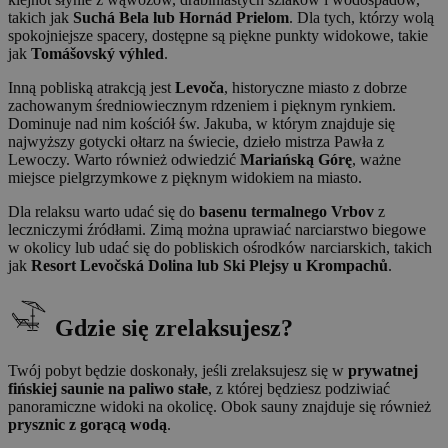
takich jak
Suchá Bela lub Hornád Prielom
. Dla tych, którzy wolą
spokojniejsze spacery, dostępne są piękne punkty widokowe, takie
jak
Tomášovský výhled
.
Inną pobliską atrakcją jest
Levoča
, historyczne miasto z dobrze
zachowanym średniowiecznym rdzeniem i pięknym rynkiem.
Dominuje nad nim kościół św. Jakuba, w którym znajduje się
najwyższy gotycki ołtarz na świecie, dzieło mistrza Pawła z
Lewoczy. Warto również odwiedzić
Mariańską Górę
, ważne
miejsce pielgrzymkowe z pięknym widokiem na miasto.
Dla relaksu warto udać się do
basenu termalnego Vrbov
z
leczniczymi źródłami. Zimą można uprawiać narciarstwo biegowe
w okolicy lub udać się do pobliskich ośrodków narciarskich, takich
jak
Resort Levočská Dolina lub Ski Plejsy u Krompachů
.
Gdzie się zrelaksujesz?
Twój pobyt będzie doskonały, jeśli zrelaksujesz się w
prywatnej
fińskiej saunie na paliwo stałe
, z której będziesz podziwiać
panoramiczne widoki na okolicę. Obok sauny znajduje się również
prysznic z gorącą wodą
.