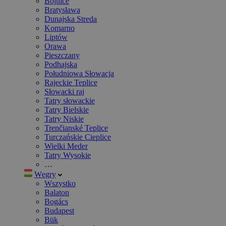
Bojnice
Bratysława
Dunajska Streda
Komarno
Liptów
Orawa
Pieszczany
Podhajska
Południowa Słowacja
Rajeckie Teplice
Słowacki raj
Tatry słowackie
Tatry Bielskie
Tatry Niskie
Trenčianské Teplice
Turczańskie Cieplice
Wielki Meder
Tatry Wysokie
…
Węgry
Wszystko
Balaton
Bogács
Budapest
Bük