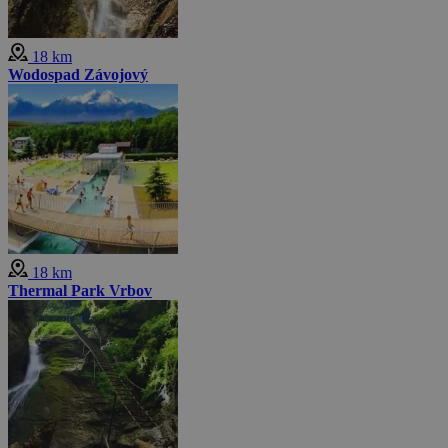
18 km
Wodospad Závojový
18 km
Thermal Park Vrbov