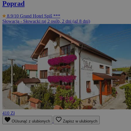
Poprad
8.9/10
Grand Hotel Spiš ***
Słowacja - Słowacki raj
2 osób, 2 dni (aź 8 dni)
410 Zł
OUsunąć z ulubionych
Zapisz w ulubionych