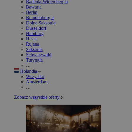
Badenia-Wirtembergia
Bawaria
Berlin
Brandenburgia
Dolna Saksonia
Düsseldorf
Hamburg
Hesja
Rujana
Saksonia
Schwarzwald
Turyngia
…
Holandia
Wszystko
Amsterdam
…
Zobacz wszystkie oferty