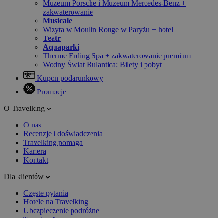
Muzeum Porsche i Muzeum Mercedes-Benz +
zakwaterowanie
Musicale
Wizyta w Moulin Rouge w Paryżu + hotel
Teatr
Aquaparki
Therme Erding Spa + zakwaterowanie premium
Wodny Świat Rulantica: Bilety i pobyt
Kupon podarunkowy
Promocje
O Travelking
O nas
Recenzje i doświadczenia
Travelking pomaga
Kariera
Kontakt
Dla klientów
Częste pytania
Hotele na Travelking
Ubezpieczenie podróżne