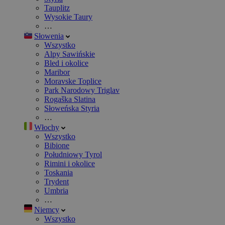
Tauplitz
Wysokie Taury
…
Słowenia
Wszystko
Alpy Sawińskie
Bled i okolice
Maribor
Moravske Toplice
Park Narodowy Triglav
Rogaška Slatina
Słoweńska Styria
…
Włochy
Wszystko
Bibione
Południowy Tyrol
Rimini i okolice
Toskania
Trydent
Umbria
…
Niemcy
Wszystko