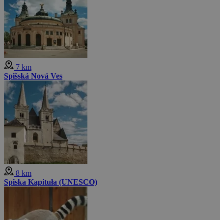
7 km
Spišská Nová Ves
8 km
Spiska Kapituła (UNESCO)