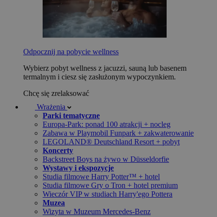
Odpocznij na pobycie wellness
Wybierz pobyt wellness z jacuzzi, sauną lub basenem
termalnym i ciesz się zasłużonym wypoczynkiem.
Chcę się zrelaksować
Wrażenia
Parki tematyczne
Europa-Park: ponad 100 atrakcji + nocleg
Zabawa w Playmobil Funpark + zakwaterowanie
LEGOLAND® Deutschland Resort + pobyt
Koncerty
Backstreet Boys na żywo w Düsseldorfie
Wystawy i ekspozycje
Studia filmowe Harry Potter™ + hotel
Studia filmowe Gry o Tron + hotel premium
Wieczór VIP w studiach Harry'ego Pottera
Muzea
Wizyta w Muzeum Mercedes-Benz