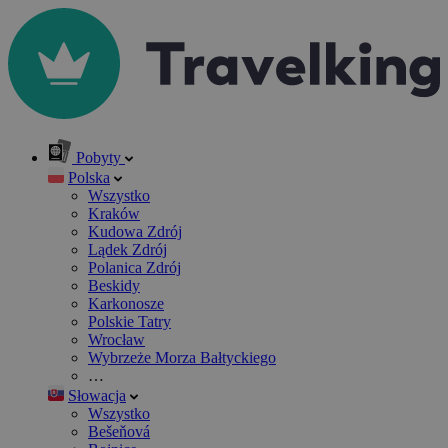
Pobyty
Polska
Wszystko
Kraków
Kudowa Zdrój
Lądek Zdrój
Polanica Zdrój
Beskidy
Karkonosze
Polskie Tatry
Wrocław
Wybrzeże Morza Bałtyckiego
…
Słowacja
Wszystko
Bešeňová