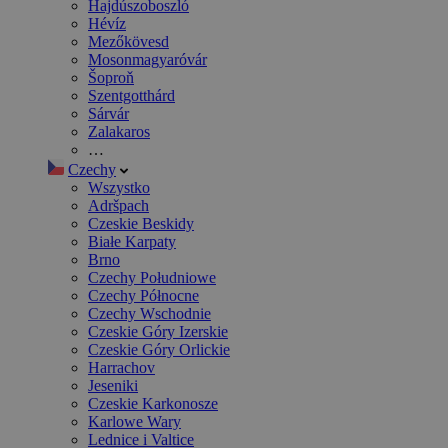
Hajdúszoboszló
Hévíz
Mezőkövesd
Mosonmagyaróvár
Šoproň
Szentgotthárd
Sárvár
Zalakaros
…
Czechy
Wszystko
Adršpach
Czeskie Beskidy
Białe Karpaty
Brno
Czechy Południowe
Czechy Północne
Czechy Wschodnie
Czeskie Góry Izerskie
Czeskie Góry Orlickie
Harrachov
Jeseniki
Czeskie Karkonosze
Karlowe Wary
Lednice i Valtice