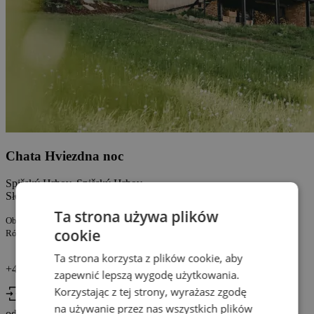
Chata Hviezdna noc
Spišský Hrhov, Spišský Hrhov
Słowacja
Ta strona używa plików
Obsługiwany przez firmę:
cookie
Róbert Gaduš GAMUS PESEL: 53978803
Ta strona korzysta z plików cookie, aby
+421 902 652 300
zapewnić lepszą wygodę użytkowania.
Korzystając z tej strony, wyrażasz zgodę
Check In
na używanie przez nas wszystkich plików
od 14:00
Check Out