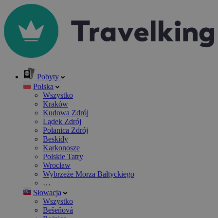
Pobyty
Polska
Wszystko
Kraków
Kudowa Zdrój
Lądek Zdrój
Polanica Zdrój
Beskidy
Karkonosze
Polskie Tatry
Wrocław
Wybrzeże Morza Bałtyckiego
…
Słowacja
Wszystko
Bešeňová