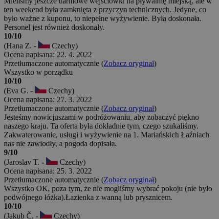
Mieliśmy jeszcze darmowe wejściówki na pływalnię miejską, ale w
ten weekend była zamknięta z przyczyn technicznych. Jedyne, co
było ważne z kuponu, to niepełne wyżywienie. Była doskonała.
Personel jest również doskonały.
10/10
(Hana Z. -
Czechy)
Ocena napisana: 22. 4. 2022
Przetłumaczone automatycznie (
Zobacz oryginał
)
Wszystko w porządku
10/10
(Eva G. -
Czechy)
Ocena napisana: 27. 3. 2022
Przetłumaczone automatycznie (
Zobacz oryginał
)
Jesteśmy nowicjuszami w podróżowaniu, aby zobaczyć piękno
naszego kraju. Ta oferta była dokładnie tym, czego szukaliśmy.
Zakwaterowanie, usługi i wyżywienie na 1. Mariańskich Łaźniach
nas nie zawiodły, a pogoda dopisała.
9/10
(Jaroslav T. -
Czechy)
Ocena napisana: 25. 3. 2022
Przetłumaczone automatycznie (
Zobacz oryginał
)
Wszystko OK, poza tym, że nie mogliśmy wybrać pokoju (nie było
podwójnego łóżka).Łazienka z wanną lub prysznicem.
10/10
(Jakub Č. -
Czechy)