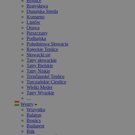
Bojnice
Bratysława
Dunajska Streda
Komarno
Liptów
Orawa
Pieszczany
Podhajska
Południowa Słowacja
Rajeckie Teplice
Słowacki raj
Tatry słowackie
Tatry Bielskie
Tatry Niskie
Trenčianské Teplice
Turczańskie Cieplice
Wielki Meder
Tatry Wysokie
…
Węgry
Wszystko
Balaton
Bogács
Budapest
Bük