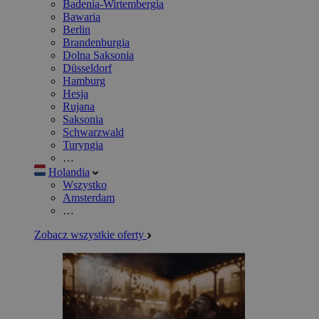
Badenia-Wirtembergia
Bawaria
Berlin
Brandenburgia
Dolna Saksonia
Düsseldorf
Hamburg
Hesja
Rujana
Saksonia
Schwarzwald
Turyngia
…
Holandia
Wszystko
Amsterdam
…
Zobacz wszystkie oferty