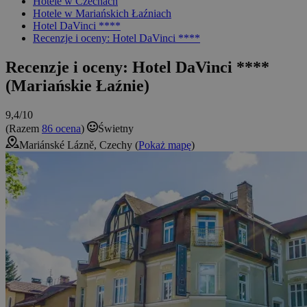
Hotele w Czechach
Hotele w Mariańskich Łaźniach
Hotel DaVinci ****
Recenzje i oceny: Hotel DaVinci ****
Recenzje i oceny: Hotel DaVinci ****
(Mariańskie Łaźnie)
9,4/10
(Razem
86 ocena
)
Świetny
Mariánské Lázně, Czechy (
Pokaż mapę
)