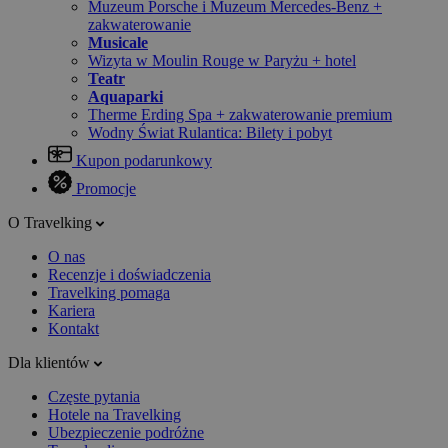
Muzeum Porsche i Muzeum Mercedes-Benz +
zakwaterowanie
Musicale
Wizyta w Moulin Rouge w Paryżu + hotel
Teatr
Aquaparki
Therme Erding Spa + zakwaterowanie premium
Wodny Świat Rulantica: Bilety i pobyt
Kupon podarunkowy
Promocje
O Travelking
O nas
Recenzje i doświadczenia
Travelking pomaga
Kariera
Kontakt
Dla klientów
Częste pytania
Hotele na Travelking
Ubezpieczenie podróżne