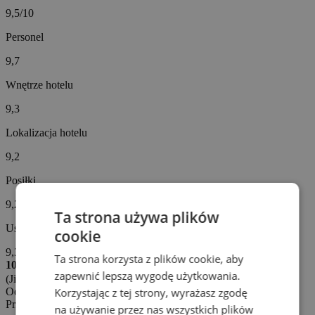
9,5/10
Personel
9,7
Wnętrze hotelu
9,3
Lokalizacja hotelu
9,2
Posiłki
9,2
Ta strona używa plików
Usługi hotelowe
cookie
9,3
Ta strona korzysta z plików cookie, aby
10/10
zapewnić lepszą wygodę użytkowania.
(Jitka J. -
Czechy)
Ocena napisana: 28. 6. 2026
Korzystając z tej strony, wyrażasz zgodę
Przetłumaczone automatycznie (
Zobacz oryginał
)
na używanie przez nas wszystkich plików