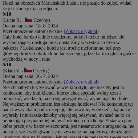
Hotel na obrzeżach Mariańskich Łaźni, nie pasuje do zdjęć, widać,
że jest starszy niż na zdjęciu.
9/10
(Lucie R. -
Czechy)
Ocena napisana: 18. 8. 2024
Przetłumaczone automatycznie (
Zobacz oryginał
)
Cały hotel bardzo ładnie urządzony, pokój i łóżko mniejsze ale
wystarczające, obsługa miła, dostaliśmy wszystko co było w
pakiecie ? Lokalizacja hotelu jest trochę niefortunna, tuż przy
głównej drodze i obok klubu tanecznego, gdzie bardzo głośni goście
wychodzą w nocy i rano
6/10
(Klára V. -
Czechy)
Ocena napisana: 26. 7. 2024
Przetłumaczone automatycznie (
Zobacz oryginał
)
Nie chciałbym krytykować w wielkim stylu, ale niestety jest to
konieczne, aby inni klienci, którzy chcą spędzić wolny czas i
odpocząć, wiedzieli, na co się przygotować, wybierając ten hotel.
Największym problemem jest obsługa hotelowa! Nie komentuję tej
pani i wszystkich pań z recepcji, ale powinny wiedzieć jaką pracę
wybrały i nie zaszkodziłoby więcej się odzywać, uważać na to co
pobierają i przynajmniej udawać uśmiech do klienta. A starsza pani,
która pracuje w barze wieczorami, jest niesamowicie arogancka, nie
pracuje, woli wylegiwać się na zewnątrz na papierosa, obraża gości
i podnosi głos na klientów. Mniej więcej nie nadąża za swoją pracą,