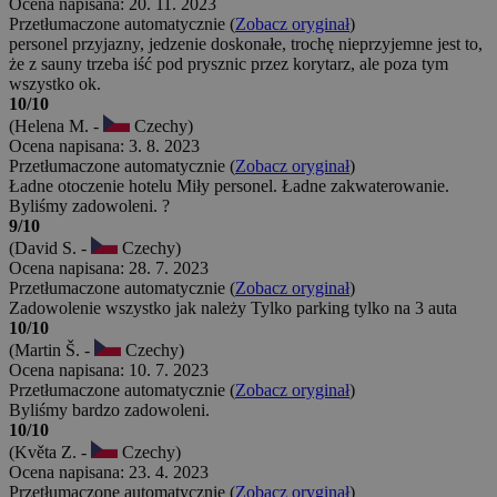
Ocena napisana: 20. 11. 2023
Przetłumaczone automatycznie (
Zobacz oryginał
)
personel przyjazny, jedzenie doskonałe, trochę nieprzyjemne jest to,
że z sauny trzeba iść pod prysznic przez korytarz, ale poza tym
wszystko ok.
10/10
(Helena M. -
Czechy)
Ocena napisana: 3. 8. 2023
Przetłumaczone automatycznie (
Zobacz oryginał
)
Ładne otoczenie hotelu Miły personel. Ładne zakwaterowanie.
Byliśmy zadowoleni. ?
9/10
(David S. -
Czechy)
Ocena napisana: 28. 7. 2023
Przetłumaczone automatycznie (
Zobacz oryginał
)
Zadowolenie wszystko jak należy Tylko parking tylko na 3 auta
10/10
(Martin Š. -
Czechy)
Ocena napisana: 10. 7. 2023
Przetłumaczone automatycznie (
Zobacz oryginał
)
Byliśmy bardzo zadowoleni.
10/10
(Květa Z. -
Czechy)
Ocena napisana: 23. 4. 2023
Przetłumaczone automatycznie (
Zobacz oryginał
)