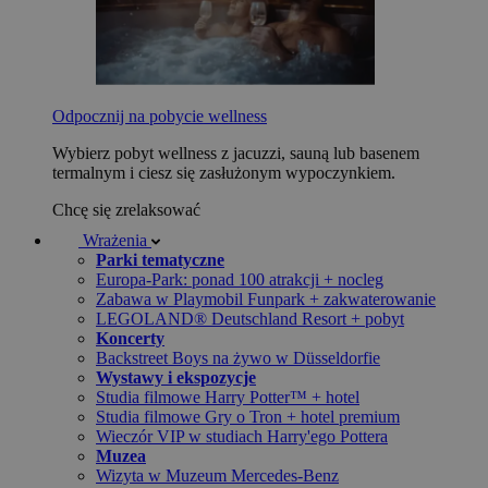
Odpocznij na pobycie wellness
Wybierz pobyt wellness z jacuzzi, sauną lub basenem
termalnym i ciesz się zasłużonym wypoczynkiem.
Chcę się zrelaksować
Wrażenia
Parki tematyczne
Europa-Park: ponad 100 atrakcji + nocleg
Zabawa w Playmobil Funpark + zakwaterowanie
LEGOLAND® Deutschland Resort + pobyt
Koncerty
Backstreet Boys na żywo w Düsseldorfie
Wystawy i ekspozycje
Studia filmowe Harry Potter™ + hotel
Studia filmowe Gry o Tron + hotel premium
Wieczór VIP w studiach Harry'ego Pottera
Muzea
Wizyta w Muzeum Mercedes-Benz