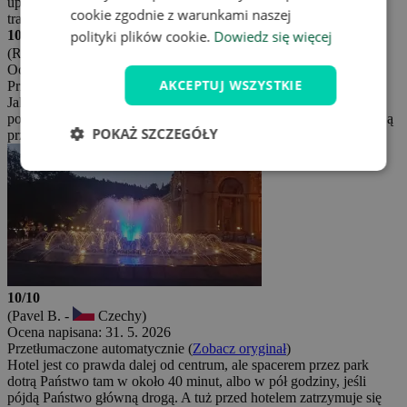
uprzejmy i miły personel, wszystko wyjaśnił, doradził wycieczki,
cookie zgodnie z warunkami naszej
transport, do dyspozycji minibar
10/10
polityki plików cookie.
Dowiedz się więcej
(Roman K. -
Czechy)
Ocena napisana: 28. 6. 2026
AKCEPTUJ WSZYSTKIE
Przetłumaczone automatycznie (
Zobacz oryginał
)
Jak dla mnie wszystko w porządku. Hotel czysty. Personel miły i
pomocny. Wyżywienie też w porządku. Dla osób, które nie szukają
POKAŻ SZCZEGÓŁY
przesadnego luksusu, to właściwy wybór na przyjemny pobyt.
10/10
(Pavel B. -
Czechy)
Ocena napisana: 31. 5. 2026
Przetłumaczone automatycznie (
Zobacz oryginał
)
Hotel jest co prawda dalej od centrum, ale spacerem przez park
dotrą Państwo tam w około 40 minut, albo w pół godziny, jeśli
pójdą Państwo główną drogą. A tuż przed hotelem zatrzymuje się