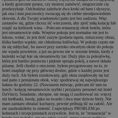
a kiedy grzecznie pytasz, czy możesz zamówić, niegrzecznie cię
przekrzykuje. Odchodzisz zaledwie dwa kroki od baru i słyszysz,
jak ona i inni pracownicy zwracają się do ciebie nieodpowiednim
słowem. A dla Twojej wiadomości patio jest bez nadzoru. Więc
zastanów się, gdzie chcesz iść wieczorem, aby zjeść miłą kolację lub
usiąść na kieliszek wina. - Polecam restaurację obok hotelu, która
jest niesamowicie miła. Wnętrze pokoju jest normalne nie jest to
luksus, widać, że jest dość zużyte (podarta tapeta, zniszczony obraz,
łóżka bardzo wąskie, nie chłodzona lodówka). W pokoju często nie
da się oddychać, bo nawet przy szeroko otwartym oknie do pokoju
nie wpada powietrze, a już na pewno nie w sezonie letnim, kiedy z
łazienki wciąż leje się niesamowity żar. Duży plus za pokojówkę,
która jest bardzo pomocna i pięknie sprząta pokój, a nawet składa
piżamę. Jeśli chodzi o otoczenie, byłem przygotowany na to, że
hotel znajduje się przy głównej drodze, gdzie o każdej porze jest
duży ruch. Ale byłem zszokowany, gdy okna znajdowały się tuż
nad patio z pensjonatu obok, więc spodziewaj się największego
hałasu do godziny 22. (Nawiasem mówiąc, polecam iść tam na
lunch / kolację niesamowicie szybki i przyjazny personel niż hotel
DaVinci). Śniadanie, okropne, nie mogą ci zaoferować nic więcej
niż kiełbaski, fasolę, jajka na twardo i dwa inne dziwne blefy. Nie
mam zamiaru obrażać kucharzy, pewnie próbują iść na całość. Ale
nie zaszkodziłoby to zmienić. I największy PROBLEM po
kelnerach i recepcjonistach oczywiście. Jest to, że "restauracja" w
hotelu jest malutka, nie ma gdzie usiąść, mniej więcej stoliki są