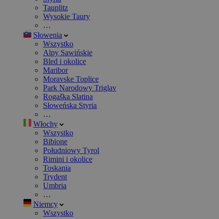
Tauplitz
Wysokie Taury
…
Słowenia
Wszystko
Alpy Sawińskie
Bled i okolice
Maribor
Moravske Toplice
Park Narodowy Triglav
Rogaška Slatina
Słoweńska Styria
…
Włochy
Wszystko
Bibione
Południowy Tyrol
Rimini i okolice
Toskania
Trydent
Umbria
…
Niemcy
Wszystko