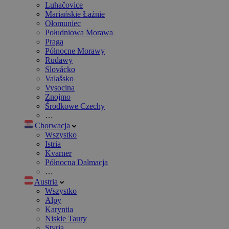
Luhačovice
Mariańskie Łaźnie
Ołomuniec
Południowa Morawa
Praga
Północne Morawy
Rudawy
Slovácko
Valašsko
Vysocina
Znojmo
Środkowe Czechy
…
Chorwacja
Wszystko
Istria
Kvarner
Północna Dalmacja
…
Austria
Wszystko
Alpy
Karyntia
Niskie Taury
Styria