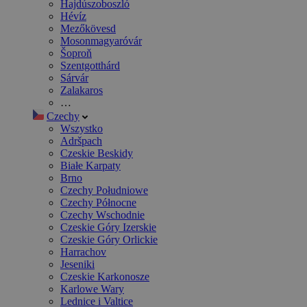
Hajdúszoboszló
Hévíz
Mezőkövesd
Mosonmagyaróvár
Šoproň
Szentgotthárd
Sárvár
Zalakaros
…
Czechy
Wszystko
Adršpach
Czeskie Beskidy
Białe Karpaty
Brno
Czechy Południowe
Czechy Północne
Czechy Wschodnie
Czeskie Góry Izerskie
Czeskie Góry Orlickie
Harrachov
Jeseniki
Czeskie Karkonosze
Karlowe Wary
Lednice i Valtice