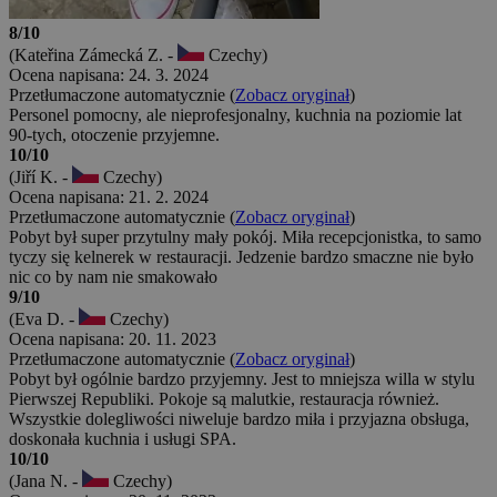
8/10
(Kateřina Zámecká Z. -
Czechy)
Ocena napisana: 24. 3. 2024
Przetłumaczone automatycznie (
Zobacz oryginał
)
Personel pomocny, ale nieprofesjonalny, kuchnia na poziomie lat
90-tych, otoczenie przyjemne.
10/10
(Jiří K. -
Czechy)
Ocena napisana: 21. 2. 2024
Przetłumaczone automatycznie (
Zobacz oryginał
)
Pobyt był super przytulny mały pokój. Miła recepcjonistka, to samo
tyczy się kelnerek w restauracji. Jedzenie bardzo smaczne nie było
nic co by nam nie smakowało
9/10
(Eva D. -
Czechy)
Ocena napisana: 20. 11. 2023
Przetłumaczone automatycznie (
Zobacz oryginał
)
Pobyt był ogólnie bardzo przyjemny. Jest to mniejsza willa w stylu
Pierwszej Republiki. Pokoje są malutkie, restauracja również.
Wszystkie dolegliwości niweluje bardzo miła i przyjazna obsługa,
doskonała kuchnia i usługi SPA.
10/10
(Jana N. -
Czechy)