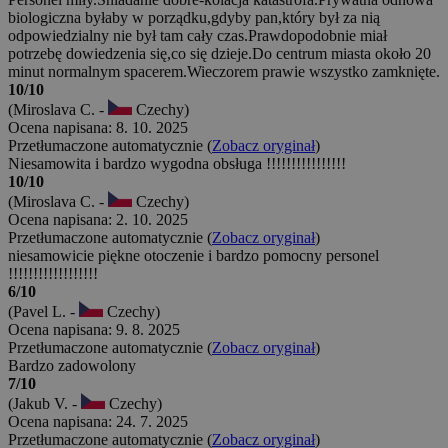
biologiczna byłaby w porządku,gdyby pan,który był za nią
odpowiedzialny nie był tam cały czas.Prawdopodobnie miał
potrzebę dowiedzenia się,co się dzieje.Do centrum miasta około 20
minut normalnym spacerem.Wieczorem prawie wszystko zamknięte.
10/10
(Miroslava C. -
Czechy)
Ocena napisana: 8. 10. 2025
Przetłumaczone automatycznie (
Zobacz oryginał
)
Niesamowita i bardzo wygodna obsługa !!!!!!!!!!!!!!!!
10/10
(Miroslava C. -
Czechy)
Ocena napisana: 2. 10. 2025
Przetłumaczone automatycznie (
Zobacz oryginał
)
niesamowicie piękne otoczenie i bardzo pomocny personel
!!!!!!!!!!!!!!!!!!
6/10
(Pavel L. -
Czechy)
Ocena napisana: 9. 8. 2025
Przetłumaczone automatycznie (
Zobacz oryginał
)
Bardzo zadowolony
7/10
(Jakub V. -
Czechy)
Ocena napisana: 24. 7. 2025
Przetłumaczone automatycznie (
Zobacz oryginał
)