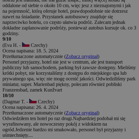
oddalone od siebie o około 10 cm, więc jesz z nieznajomymi i jak
na pojemność, którą oferuje hotel, prawdopodobnie nie dotrzesz
nawet na śniadanie. Przystanek autobusowy znajduje się
naprzeciwko hotelu, co często ułatwia podróż. Zalecam jednak
dokładne zaplanowanie podróży, ponieważ autobus kursuje ok. co 3
godziny.
9/10
(Eva H. -
Czechy)
Ocena napisana: 18. 5. 2024
Przetłumaczone automatycznie (
Zobacz oryginał
)
Personel przyjazny, hotel nie jest w centrum, ale jest transport
publiczny lub samochodem, parking był zawsze dostępny. Mieliśmy
krótki pobyt, nie korzystaliśmy z dostępu do miejskiego spa lub
prywatnego spa, więc nie mogę ocenić jakości. Odwiedziliśmy park
miniatur, super. Marienbad piękny, polecam również pobliski
Franzensbad, zamek Kunžvart
10/10
(Dagmar T. -
Czechy)
Ocena napisana: 26. 4. 2024
Przetłumaczone automatycznie (
Zobacz oryginał
)
Odwiedziłem ten hotel po raz drugi.Najbardziej podobał mi się
wyrafinowany, ale nowoczesny pokój z widokiem na
ogród.Jedzenie bardzo mi smakowało, personel był przyjazny i
uśmiechnięty....