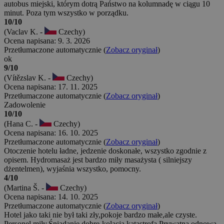
autobus miejski, którym dotrą Państwo na kolumnadę w ciągu 10
minut. Poza tym wszystko w porządku.
10/10
(Vaclav K. -
Czechy)
Ocena napisana: 9. 3. 2026
Przetłumaczone automatycznie (
Zobacz oryginał
)
ok
9/10
(Vítězslav K. -
Czechy)
Ocena napisana: 17. 11. 2025
Przetłumaczone automatycznie (
Zobacz oryginał
)
Zadowolenie
10/10
(Hana C. -
Czechy)
Ocena napisana: 16. 10. 2025
Przetłumaczone automatycznie (
Zobacz oryginał
)
Otoczenie hotelu ładne, jedzenie doskonałe, wszystko zgodnie z
opisem. Hydromasaż jest bardzo miły masażysta ( silniejszy
dżentelmen), wyjaśnia wszystko, pomocny.
4/10
(Martina Š. -
Czechy)
Ocena napisana: 14. 10. 2025
Przetłumaczone automatycznie (
Zobacz oryginał
)
Hotel jako taki nie był taki zły,pokoje bardzo małe,ale czyste.
Personel miły.Śniadanie dobre-kolacja katastrofa.Prywatna odnowa