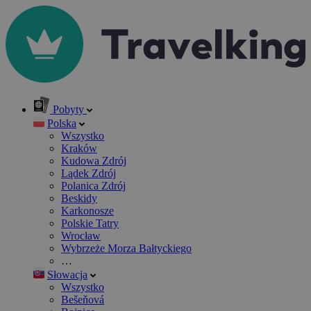
Pobyty
Polska
Wszystko
Kraków
Kudowa Zdrój
Lądek Zdrój
Polanica Zdrój
Beskidy
Karkonosze
Polskie Tatry
Wrocław
Wybrzeże Morza Bałtyckiego
…
Słowacja
Wszystko
Bešeňová