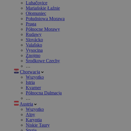
Luhačovice
Mariańskie Łaźnie
Ołomuniec
Południowa Morawa
Praga
Północne Morawy
Rudawy
Slovácko
Valašsko
Vysocina
Znojmo
Środkowe Czechy
…
Chorwacja
Wszystko
Istria
Kvarner
Północna Dalmacja
…
Austria
Wszystko
Alpy
Karyntia
Niskie Taury
Styria