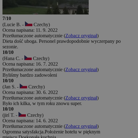
7/10
(Lucie B. -
Czechy)
Ocena napisana: 11. 9. 2022
Przetłumaczone automatycznie (
Zobacz oryginał
)
Dieta dość uboga. Personel prawdopodobnie wyczerpany po
sezonie.
10/10
(Hana C. -
Czechy)
Ocena napisana: 16. 7. 2022
Przetłumaczone automatycznie (
Zobacz oryginał
)
Byliśmy bardzo zadowoleni
10/10
(Jan S. -
Czechy)
Ocena napisana: 30. 6. 2022
Przetłumaczone automatycznie (
Zobacz oryginał
)
Było ich kilka, w tym roku znowu super.
10/10
(jirí T. -
Czechy)
Ocena napisana: 14. 6. 2022
Przetłumaczone automatycznie (
Zobacz oryginał
)
Ogromna satysfakcja.Położenie hotelu w pięknym
miejscu.Doskonała kuchnia.