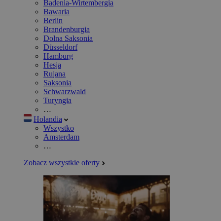
Badenia-Wirtembergia
Bawaria
Berlin
Brandenburgia
Dolna Saksonia
Düsseldorf
Hamburg
Hesja
Rujana
Saksonia
Schwarzwald
Turyngia
…
Holandia
Wszystko
Amsterdam
…
Zobacz wszystkie oferty