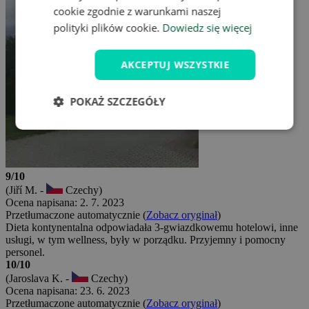
cookie zgodnie z warunkami naszej
polityki plików cookie.
Dowiedz się więcej
AKCEPTUJ WSZYSTKIE
POKAŻ SZCZEGÓŁY
9/10
(Jiří M. -
Czechy)
Ocena napisana: 2. 7. 2023
Przetłumaczone automatycznie (
Zobacz oryginał
)
Dieta kontynentalna odpowiadała 3-gwiazdkowemu hotelowi, inne
usługi, w tym wellness, były w porządku. Przyjemny i pomocny
personel.
10/10
(Jaroslava K. -
Czechy)
Ocena napisana: 23. 6. 2023
Przetłumaczone automatycznie (
Zobacz oryginał
)