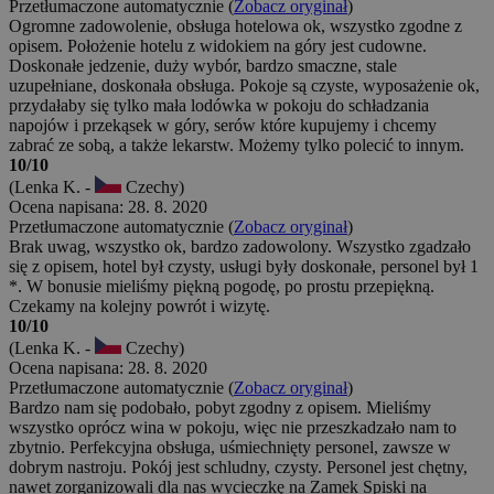
Przetłumaczone automatycznie (
Zobacz oryginał
)
Ogromne zadowolenie, obsługa hotelowa ok, wszystko zgodne z
opisem. Położenie hotelu z widokiem na góry jest cudowne.
Doskonałe jedzenie, duży wybór, bardzo smaczne, stale
uzupełniane, doskonała obsługa. Pokoje są czyste, wyposażenie ok,
przydałaby się tylko mała lodówka w pokoju do schładzania
napojów i przekąsek w góry, serów które kupujemy i chcemy
zabrać ze sobą, a także lekarstw. Możemy tylko polecić to innym.
10/10
(Lenka K. -
Czechy)
Ocena napisana: 28. 8. 2020
Przetłumaczone automatycznie (
Zobacz oryginał
)
Brak uwag, wszystko ok, bardzo zadowolony. Wszystko zgadzało
się z opisem, hotel był czysty, usługi były doskonałe, personel był 1
*. W bonusie mieliśmy piękną pogodę, po prostu przepiękną.
Czekamy na kolejny powrót i wizytę.
10/10
(Lenka K. -
Czechy)
Ocena napisana: 28. 8. 2020
Przetłumaczone automatycznie (
Zobacz oryginał
)
Bardzo nam się podobało, pobyt zgodny z opisem. Mieliśmy
wszystko oprócz wina w pokoju, więc nie przeszkadzało nam to
zbytnio. Perfekcyjna obsługa, uśmiechnięty personel, zawsze w
dobrym nastroju. Pokój jest schludny, czysty. Personel jest chętny,
nawet zorganizowali dla nas wycieczkę na Zamek Spiski na