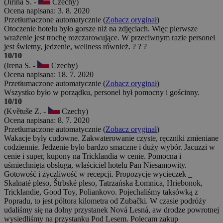
(Jiřina S. -
Czechy)
Ocena napisana: 3. 8. 2020
Przetłumaczone automatycznie (
Zobacz oryginał
)
Otoczenie hotelu było gorsze niż na zdjęciach. Więc pierwsze
wrażenie jest trochę rozczarowujące. W przeciwnym razie personel
jest świetny, jedzenie, wellness również. ? ? ?
10/10
(Irena S. -
Czechy)
Ocena napisana: 18. 7. 2020
Przetłumaczone automatycznie (
Zobacz oryginał
)
Wszystko było w porządku, personel był pomocny i gościnny.
10/10
(Květuše Z. -
Czechy)
Ocena napisana: 8. 7. 2020
Przetłumaczone automatycznie (
Zobacz oryginał
)
Wakacje były cudowne. Zakwaterowanie czyste, ręczniki zmieniane
codziennie. Jedzenie było bardzo smaczne i duży wybór. Jacuzzi w
cenie i super, kupony na Tricklandia w cenie. Pomocna i
uśmiechnięta obsługa, właściciel hotelu Pan Niesamowity.
Gotowość i życzliwość w recepcji. Propozycje wycieczek _
Skalnaté pleso, Štrbské pleso, Tatrzańska Łomnica, Hriebonok,
Tricklandie, Good Toy, Poliankovo. Pojechaliśmy taksówką z
Popradu, to jest półtora kilometra od Zubački. W czasie podróży
udaliśmy się na dolny przystanek Nová Lesná, aw drodze powrotnej
wysiedliśmy na przystanku Pod Lesem. Polecam zakup