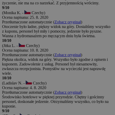
życzenie, nie ma na co narzekać. Z przyjemnością wrócimy.
9/10
(Monika K. -
Czechy)
Ocena napisana: 25. 8. 2020
Przetłumaczone automatycznie (
Zobacz oryginał
)
Otoczenie było ładne, piękny widok na góry. Dostaliśmy wszystko
z kuponu, personel był miły i pomocny, jedzenie było pyszne.
Wanna z hydromasażem po męczącym dniu była świetna.
10/10
(Jitka L. -
Czechy)
Ocena napisana: 10. 8. 2020
Przetłumaczone automatycznie (
Zobacz oryginał
)
Piękna okolica, widok na góry. Wszystko było zgodne z opisem i
kuponem. Zadowolenie z usług. Personel był niesamowity,
zwłaszcza recepcjonista. Pomysłów na wycieczki jest naprawdę
wiele.
10/10
(Ladislav N. -
Czechy)
Ocena napisana: 4. 8. 2020
Przetłumaczone automatycznie (
Zobacz oryginał
)
Środowisko hotelowe w pięknej przyrodzie. Chętny i gościnny
personel, doskonałe jedzenie. Otrzymaliśmy wszystko, co było na
kuponie.
9/10