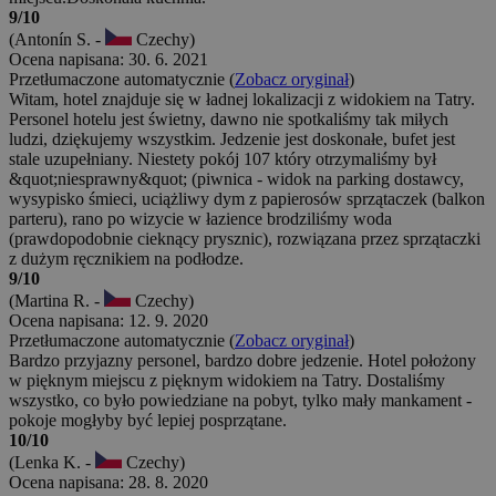
9/10
(Antonín S. -
Czechy)
Ocena napisana: 30. 6. 2021
Przetłumaczone automatycznie (
Zobacz oryginał
)
Witam, hotel znajduje się w ładnej lokalizacji z widokiem na Tatry.
Personel hotelu jest świetny, dawno nie spotkaliśmy tak miłych
ludzi, dziękujemy wszystkim. Jedzenie jest doskonałe, bufet jest
stale uzupełniany. Niestety pokój 107 który otrzymaliśmy był
&quot;niesprawny&quot; (piwnica - widok na parking dostawcy,
wysypisko śmieci, uciążliwy dym z papierosów sprzątaczek (balkon
parteru), rano po wizycie w łazience brodziliśmy woda
(prawdopodobnie cieknący prysznic), rozwiązana przez sprzątaczki
z dużym ręcznikiem na podłodze.
9/10
(Martina R. -
Czechy)
Ocena napisana: 12. 9. 2020
Przetłumaczone automatycznie (
Zobacz oryginał
)
Bardzo przyjazny personel, bardzo dobre jedzenie. Hotel położony
w pięknym miejscu z pięknym widokiem na Tatry. Dostaliśmy
wszystko, co było powiedziane na pobyt, tylko mały mankament -
pokoje mogłyby być lepiej posprzątane.
10/10
(Lenka K. -
Czechy)
Ocena napisana: 28. 8. 2020