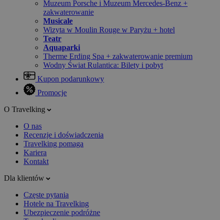
Muzeum Porsche i Muzeum Mercedes-Benz +
zakwaterowanie
Musicale
Wizyta w Moulin Rouge w Paryżu + hotel
Teatr
Aquaparki
Therme Erding Spa + zakwaterowanie premium
Wodny Świat Rulantica: Bilety i pobyt
Kupon podarunkowy
Promocje
O Travelking
O nas
Recenzje i doświadczenia
Travelking pomaga
Kariera
Kontakt
Dla klientów
Częste pytania
Hotele na Travelking
Ubezpieczenie podróżne