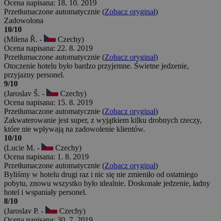
Ocena napisana: 18. 10. 2019
Przetłumaczone automatycznie (
Zobacz oryginał
)
Zadowolona
10/10
(Milena Ř. -
Czechy)
Ocena napisana: 22. 8. 2019
Przetłumaczone automatycznie (
Zobacz oryginał
)
Otoczenie hotelu było bardzo przyjemne. Świetne jedzenie,
przyjazny personel.
9/10
(Jaroslav Š. -
Czechy)
Ocena napisana: 15. 8. 2019
Przetłumaczone automatycznie (
Zobacz oryginał
)
Zakwaterowanie jest super, z wyjątkiem kilku drobnych rzeczy,
które nie wpływają na zadowolenie klientów.
10/10
(Lucie M. -
Czechy)
Ocena napisana: 1. 8. 2019
Przetłumaczone automatycznie (
Zobacz oryginał
)
Byliśmy w hotelu drugi raz i nic się nie zmieniło od ostatniego
pobytu, znowu wszystko było idealnie. Doskonałe jedzenie, ładny
hotel i wspaniały personel.
8/10
(Jaroslav P. -
Czechy)
Ocena napisana: 30. 7. 2019