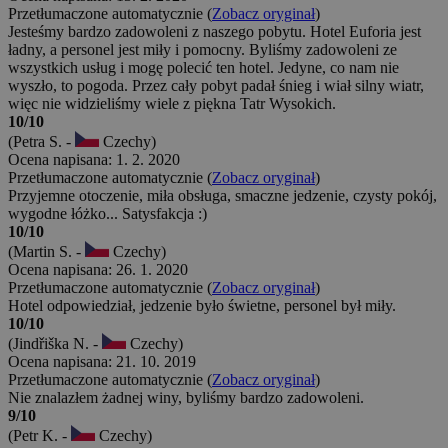
Przetłumaczone automatycznie (
Zobacz oryginał
)
Jesteśmy bardzo zadowoleni z naszego pobytu. Hotel Euforia jest
ładny, a personel jest miły i pomocny. Byliśmy zadowoleni ze
wszystkich usług i mogę polecić ten hotel. Jedyne, co nam nie
wyszło, to pogoda. Przez cały pobyt padał śnieg i wiał silny wiatr,
więc nie widzieliśmy wiele z piękna Tatr Wysokich.
10/10
(Petra S. -
Czechy)
Ocena napisana: 1. 2. 2020
Przetłumaczone automatycznie (
Zobacz oryginał
)
Przyjemne otoczenie, miła obsługa, smaczne jedzenie, czysty pokój,
wygodne łóżko... Satysfakcja :)
10/10
(Martin S. -
Czechy)
Ocena napisana: 26. 1. 2020
Przetłumaczone automatycznie (
Zobacz oryginał
)
Hotel odpowiedział, jedzenie było świetne, personel był miły.
10/10
(Jindřiška N. -
Czechy)
Ocena napisana: 21. 10. 2019
Przetłumaczone automatycznie (
Zobacz oryginał
)
Nie znalazłem żadnej winy, byliśmy bardzo zadowoleni.
9/10
(Petr K. -
Czechy)