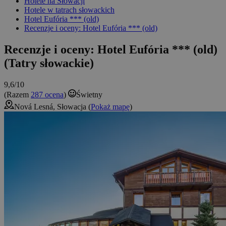
Hotele na Słowacji
Hotele w tatrach słowackich
Hotel Eufória *** (old)
Recenzje i oceny: Hotel Eufória *** (old)
Recenzje i oceny: Hotel Eufória *** (old)
(Tatry słowackie)
9,6/10
(Razem
287 ocena
)
Świetny
Nová Lesná, Słowacja (
Pokaż mapę
)