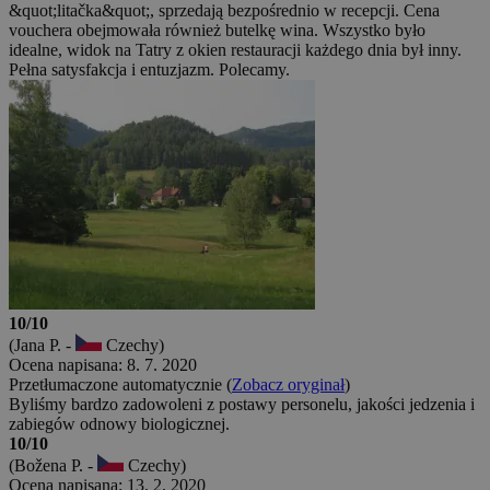
&quot;litačka&quot;, sprzedają bezpośrednio w recepcji. Cena
vouchera obejmowała również butelkę wina. Wszystko było
idealne, widok na Tatry z okien restauracji każdego dnia był inny.
Pełna satysfakcja i entuzjazm. Polecamy.
10/10
(Jana P. -
Czechy)
Ocena napisana: 8. 7. 2020
Przetłumaczone automatycznie (
Zobacz oryginał
)
Byliśmy bardzo zadowoleni z postawy personelu, jakości jedzenia i
zabiegów odnowy biologicznej.
10/10
(Božena P. -
Czechy)
Ocena napisana: 13. 2. 2020