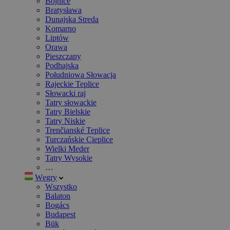
Bojnice
Bratysława
Dunajska Streda
Komarno
Liptów
Orawa
Pieszczany
Podhajska
Południowa Słowacja
Rajeckie Teplice
Słowacki raj
Tatry słowackie
Tatry Bielskie
Tatry Niskie
Trenčianské Teplice
Turczańskie Cieplice
Wielki Meder
Tatry Wysokie
…
Węgry
Wszystko
Balaton
Bogács
Budapest
Bük