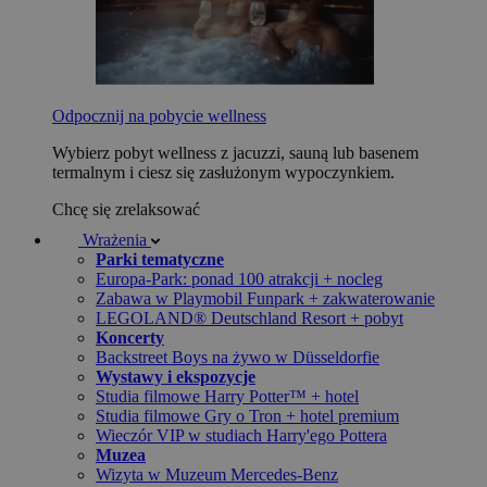
Odpocznij na pobycie wellness
Wybierz pobyt wellness z jacuzzi, sauną lub basenem
termalnym i ciesz się zasłużonym wypoczynkiem.
Chcę się zrelaksować
Wrażenia
Parki tematyczne
Europa-Park: ponad 100 atrakcji + nocleg
Zabawa w Playmobil Funpark + zakwaterowanie
LEGOLAND® Deutschland Resort + pobyt
Koncerty
Backstreet Boys na żywo w Düsseldorfie
Wystawy i ekspozycje
Studia filmowe Harry Potter™ + hotel
Studia filmowe Gry o Tron + hotel premium
Wieczór VIP w studiach Harry'ego Pottera
Muzea
Wizyta w Muzeum Mercedes-Benz