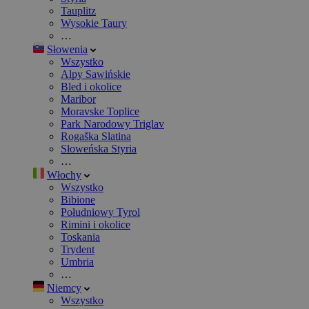
Tauplitz
Wysokie Taury
…
Słowenia
Wszystko
Alpy Sawińskie
Bled i okolice
Maribor
Moravske Toplice
Park Narodowy Triglav
Rogaška Slatina
Słoweńska Styria
…
Włochy
Wszystko
Bibione
Południowy Tyrol
Rimini i okolice
Toskania
Trydent
Umbria
…
Niemcy
Wszystko