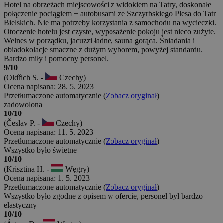
Hotel na obrzeżach miejscowości z widokiem na Tatry, doskonałe
połączenie pociągiem + autobusami ze Szczyrbskiego Plesa do Tatr
Bielskich. Nie ma potrzeby korzystania z samochodu na wycieczki.
Otoczenie hotelu jest czyste, wyposażenie pokoju jest nieco zużyte.
Welnes w porządku, jacuzzi ładne, sauna gorąca. Śniadania i
obiadokolacje smaczne z dużym wyborem, powyżej standardu.
Bardzo miły i pomocny personel.
9/10
(Oldřich S. -
Czechy)
Ocena napisana: 28. 5. 2023
Przetłumaczone automatycznie (
Zobacz oryginał
)
zadowolona
10/10
(Česlav P. -
Czechy)
Ocena napisana: 11. 5. 2023
Przetłumaczone automatycznie (
Zobacz oryginał
)
Wszystko było świetne
10/10
(Krisztina H. -
Węgry)
Ocena napisana: 1. 5. 2023
Przetłumaczone automatycznie (
Zobacz oryginał
)
Wszystko było zgodne z opisem w ofercie, personel był bardzo
elastyczny
10/10