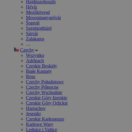
Hajdúszoboszló
Hévíz
Mezőkövesd
Mosonmagyaróvár
Šoproň
Szentgotthárd
Sárvár
Zalakaros
…
Czechy
Wszystko
Adršpach
Czeskie Beskidy
Białe Karpaty
Brno
Czechy Południowe
Czechy Północne
Czechy Wschodnie
Czeskie Góry Izerskie
Czeskie Góry Orlickie
Harrachov
Jeseniki
Czeskie Karkonosze
Karlowe Wary
Lednice i Valtice