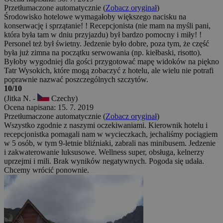
Przetłumaczone automatycznie (
Zobacz oryginał
)
Środowisko hotelowe wymagałoby większego nacisku na
konserwację i sprzątanie! ! Recepcjonista (nie mam na myśli pani,
która była tam w dniu przyjazdu) był bardzo pomocny i miły! !
Personel też był świetny. Jedzenie było dobre, poza tym, że część
była już zimna na początku serwowania (np. kiełbaski, risotto).
Byłoby wygodniej dla gości przygotować mapę widoków na piękno
Tatr Wysokich, które mogą zobaczyć z hotelu, ale wielu nie potrafi
poprawnie nazwać poszczególnych szczytów.
10/10
(Jitka N. -
Czechy)
Ocena napisana: 15. 7. 2019
Przetłumaczone automatycznie (
Zobacz oryginał
)
Wszystko zgodnie z naszymi oczekiwaniami. Kierownik hotelu i
recepcjonistka pomagali nam w wycieczkach, jechaliśmy pociągiem
w 5 osób, w tym 9-letnie bliźniaki, zabrali nas minibusem. Jedzenie
i zakwaterowanie luksusowe. Wellness super, obsługa, kelnerzy
uprzejmi i mili. Brak wyników negatywnych. Pogoda się udała.
Chcemy wrócić ponownie.