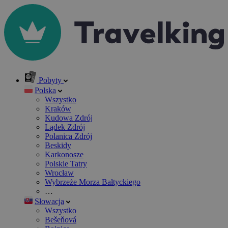
Pobyty
Polska
Wszystko
Kraków
Kudowa Zdrój
Lądek Zdrój
Polanica Zdrój
Beskidy
Karkonosze
Polskie Tatry
Wrocław
Wybrzeże Morza Bałtyckiego
…
Słowacja
Wszystko
Bešeňová