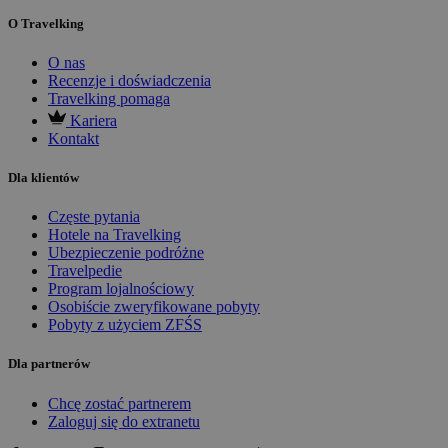
O Travelking
O nas
Recenzje i doświadczenia
Travelking pomaga
Kariera
Kontakt
Dla klientów
Częste pytania
Hotele na Travelking
Ubezpieczenie podróżne
Travelpedie
Program lojalnościowy
Osobiście zweryfikowane pobyty
Pobyty z użyciem ZFŚS
Dla partnerów
Chcę zostać partnerem
Zaloguj się do extranetu