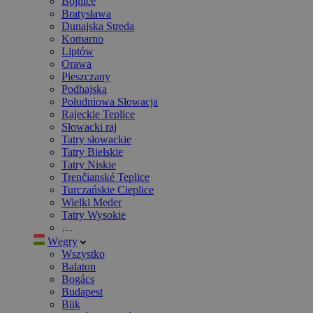
Bojnice
Bratysława
Dunajska Streda
Komarno
Liptów
Orawa
Pieszczany
Podhajska
Południowa Słowacja
Rajeckie Teplice
Słowacki raj
Tatry słowackie
Tatry Bielskie
Tatry Niskie
Trenčianské Teplice
Turczańskie Cieplice
Wielki Meder
Tatry Wysokie
…
Węgry
Wszystko
Balaton
Bogács
Budapest
Bük