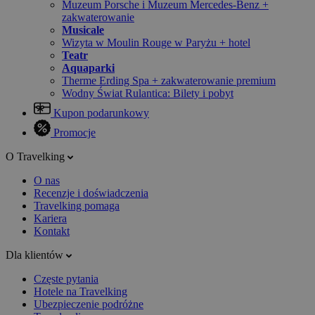
Muzeum Porsche i Muzeum Mercedes-Benz +
zakwaterowanie
Musicale
Wizyta w Moulin Rouge w Paryżu + hotel
Teatr
Aquaparki
Therme Erding Spa + zakwaterowanie premium
Wodny Świat Rulantica: Bilety i pobyt
Kupon podarunkowy
Promocje
O Travelking
O nas
Recenzje i doświadczenia
Travelking pomaga
Kariera
Kontakt
Dla klientów
Częste pytania
Hotele na Travelking
Ubezpieczenie podróżne