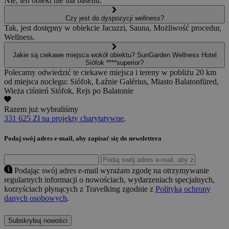
Nie, ten obiekt nie ma basenu.
Czy jest do dyspozycji wellness?
Tak, jest dostępny w obiekcie Jacuzzi, Sauna, Możliwość procedur,
Wellness.
Jakie są ciekawe miejsca wokół obiektu? SunGarden Wellness Hotel
Siófok ****superior?
Polecamy odwiedzić te ciekawe miejsca i tereny w pobliżu 20 km
od miejsca noclegu: Siófok, Łaźnie Galérius, Miasto Balatonfüred,
Wieża ciśnień Siófok, Rejs po Balatonie
Razem już wybraliśmy
331 625 Zł na projekty charytatywne
.
Podaj swój adres e-mail, aby zapisać się do newslettera
Podając swój adres e-mail wyrażam zgodę na otrzymywanie
regularnych informacji o nowościach, wydarzeniach specjalnych,
korzyściach płynących z Travelking zgodnie z
Polityką ochrony
danych osobowych
.
Subskrybuj nowości