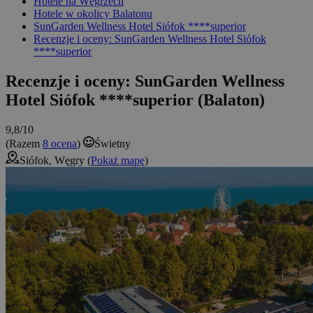
Hotele na Węgrzech
Hotele w okolicy Balatonu
SunGarden Wellness Hotel Siófok ****superior
Recenzje i oceny: SunGarden Wellness Hotel Siófok
****superior
Recenzje i oceny: SunGarden Wellness
Hotel Siófok ****superior (Balaton)
9,8/10
(Razem
8 ocena
)
Świetny
Siófok, Węgry (
Pokaż mapę
)