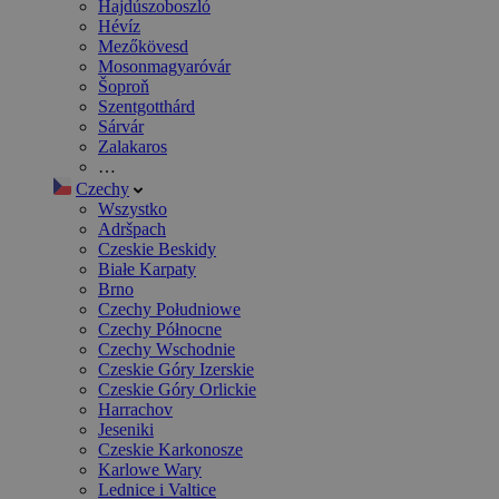
Hajdúszoboszló
Hévíz
Mezőkövesd
Mosonmagyaróvár
Šoproň
Szentgotthárd
Sárvár
Zalakaros
…
Czechy
Wszystko
Adršpach
Czeskie Beskidy
Białe Karpaty
Brno
Czechy Południowe
Czechy Północne
Czechy Wschodnie
Czeskie Góry Izerskie
Czeskie Góry Orlickie
Harrachov
Jeseniki
Czeskie Karkonosze
Karlowe Wary
Lednice i Valtice