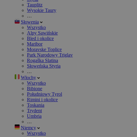
Tauplitz
Wysokie Taury
…
Słowenia
Wszystko
Alpy Sawińskie
Bled i okolice
Maribor
Moravske Toplice
Park Narodowy Triglav
Rogaška Slatina
Słoweńska Styria
…
Włochy
Wszystko
Bibione
Południowy Tyrol
Rimini i okolice
Toskania
Trydent
Umbria
…
Niemcy
Wszystko