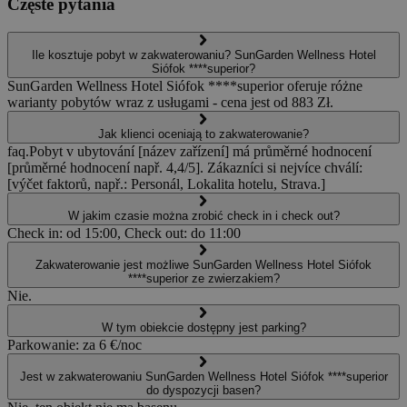
Częste pytania
Ile kosztuje pobyt w zakwaterowaniu? SunGarden Wellness Hotel
Siófok ****superior?
SunGarden Wellness Hotel Siófok ****superior oferuje różne
warianty pobytów wraz z usługami - cena jest od 883 Zł.
Jak klienci oceniają to zakwaterowanie?
faq.Pobyt v ubytování [název zařízení] má průměrné hodnocení
[průměrné hodnocení např. 4,4/5]. Zákazníci si nejvíce chválí:
[výčet faktorů, např.: Personál, Lokalita hotelu, Strava.]
W jakim czasie można zrobić check in i check out?
Check in: od 15:00, Check out: do 11:00
Zakwaterowanie jest możliwe SunGarden Wellness Hotel Siófok
****superior ze zwierzakiem?
Nie.
W tym obiekcie dostępny jest parking?
Parkowanie: za 6 €/noc
Jest w zakwaterowaniu SunGarden Wellness Hotel Siófok ****superior
do dyspozycji basen?