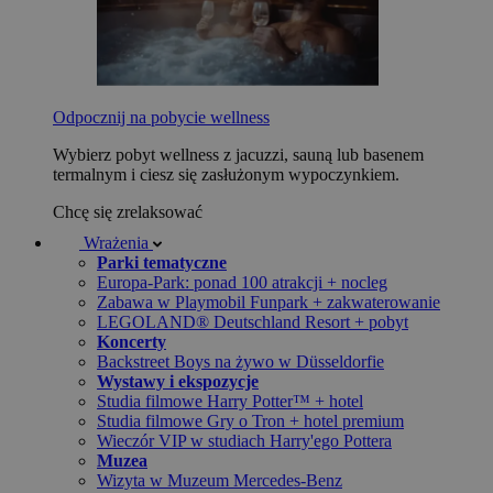
Odpocznij na pobycie wellness
Wybierz pobyt wellness z jacuzzi, sauną lub basenem
termalnym i ciesz się zasłużonym wypoczynkiem.
Chcę się zrelaksować
Wrażenia
Parki tematyczne
Europa-Park: ponad 100 atrakcji + nocleg
Zabawa w Playmobil Funpark + zakwaterowanie
LEGOLAND® Deutschland Resort + pobyt
Koncerty
Backstreet Boys na żywo w Düsseldorfie
Wystawy i ekspozycje
Studia filmowe Harry Potter™ + hotel
Studia filmowe Gry o Tron + hotel premium
Wieczór VIP w studiach Harry'ego Pottera
Muzea
Wizyta w Muzeum Mercedes-Benz