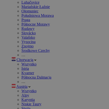
Luhačovice
Mariańskie Łaźnie
Ołomuniec
Południowa Morawa
Praga
Północne Morawy
Rudawy
Slovácko
Valašsko
Vysocina
Znojmo
Środkowe Czechy
…
Chorwacja
Wszystko
Istria
Kvarner
Północna Dalmacja
…
Austria
Wszystko
Alpy
Karyntia
Niskie Taury
Styria