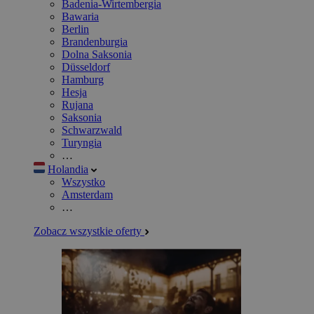
Badenia-Wirtembergia
Bawaria
Berlin
Brandenburgia
Dolna Saksonia
Düsseldorf
Hamburg
Hesja
Rujana
Saksonia
Schwarzwald
Turyngia
…
Holandia
Wszystko
Amsterdam
…
Zobacz wszystkie oferty