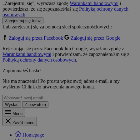
„Zarejestruj się”, wyrażasz zgodę
Warunkami handlowymi
i
potwierdzasz, że się zapoznałeś/łaś się
Polityką ochrony danych
osobowych
.
Zarejestruj się teraz
Lub zarejestruj się za pomocą sieci społecznościowych:
Zaloguj się przez Facebook
Zaloguj się przez Google
Rejestrując się przez Facebook lub Google, wyrażam zgodę z
Warunkami handlowymi
i potwierdzam, że zapoznałem/am się z
Polityką ochrony danych osobowych
.
Zapomniałeś hasła?
Nie ma znaczenia! Po prostu wpisz swój adres e-mail, a my
wyślemy Ci link do utworzenia nowego konta.
Wysłać
Z powrotem
Menu
Zavřít menu
Homepage