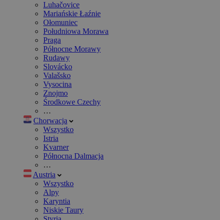
Luhačovice
Mariańskie Łaźnie
Ołomuniec
Południowa Morawa
Praga
Północne Morawy
Rudawy
Slovácko
Valašsko
Vysocina
Znojmo
Środkowe Czechy
…
Chorwacja
Wszystko
Istria
Kvarner
Północna Dalmacja
…
Austria
Wszystko
Alpy
Karyntia
Niskie Taury
Styria