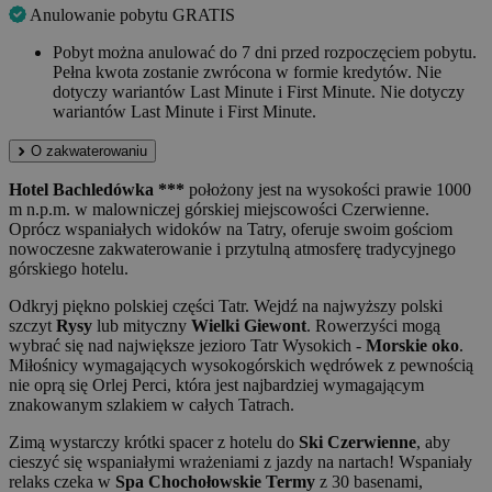
Anulowanie pobytu GRATIS
Pobyt można anulować do 7 dni przed rozpoczęciem pobytu.
Pełna kwota zostanie zwrócona w formie kredytów. Nie
dotyczy wariantów Last Minute i First Minute. Nie dotyczy
wariantów Last Minute i First Minute.
O zakwaterowaniu
Hotel Bachledówka ***
położony jest na wysokości prawie 1000
m n.p.m. w malowniczej górskiej miejscowości Czerwienne.
Oprócz wspaniałych widoków na Tatry, oferuje swoim gościom
nowoczesne zakwaterowanie i przytulną atmosferę tradycyjnego
górskiego hotelu.
Odkryj piękno polskiej części Tatr. Wejdź na najwyższy polski
szczyt
Rysy
lub mityczny
Wielki Giewont
. Rowerzyści mogą
wybrać się nad największe jezioro Tatr Wysokich -
Morskie oko
.
Miłośnicy wymagających wysokogórskich wędrówek z pewnością
nie oprą się Orlej Perci, która jest najbardziej wymagającym
znakowanym szlakiem w całych Tatrach.
Zimą wystarczy krótki spacer z hotelu do
Ski Czerwienne
, aby
cieszyć się wspaniałymi wrażeniami z jazdy na nartach! Wspaniały
relaks czeka w
Spa Chochołowskie Termy
z 30 basenami,