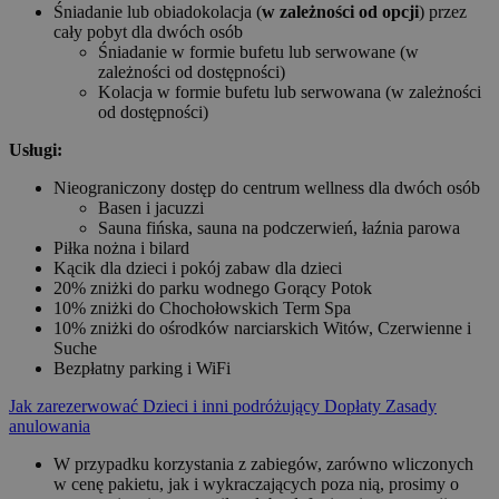
Śniadanie lub obiadokolacja (
w zależności od opcji
) przez
cały pobyt dla dwóch osób
Śniadanie w formie bufetu lub serwowane (w
zależności od dostępności)
Kolacja w formie bufetu lub serwowana (w zależności
od dostępności)
Usługi:
Nieograniczony dostęp do centrum wellness dla dwóch osób
Basen i jacuzzi
Sauna fińska, sauna na podczerwień, łaźnia parowa
Piłka nożna i bilard
Kącik dla dzieci i pokój zabaw dla dzieci
20% zniżki do parku wodnego Gorący Potok
10% zniżki do Chochołowskich Term Spa
10% zniżki do ośrodków narciarskich Witów, Czerwienne i
Suche
Bezpłatny parking i WiFi
Jak zarezerwować
Dzieci i inni podróżujący
Dopłaty
Zasady
anulowania
W przypadku korzystania z zabiegów, zarówno wliczonych
w cenę pakietu, jak i wykraczających poza nią, prosimy o