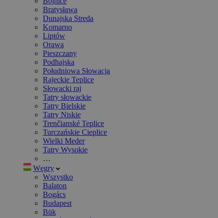
Bojnice
Bratysława
Dunajska Streda
Komarno
Liptów
Orawa
Pieszczany
Podhajska
Południowa Słowacja
Rajeckie Teplice
Słowacki raj
Tatry słowackie
Tatry Bielskie
Tatry Niskie
Trenčianské Teplice
Turczańskie Cieplice
Wielki Meder
Tatry Wysokie
…
Węgry
Wszystko
Balaton
Bogács
Budapest
Bük