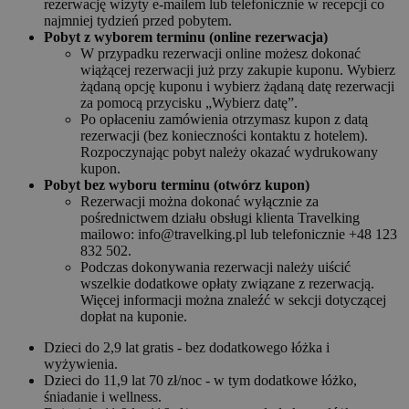
rezerwację wizyty e-mailem lub telefonicznie w recepcji co
najmniej tydzień przed pobytem.
Pobyt z wyborem terminu (online rezerwacja)
W przypadku rezerwacji online możesz dokonać
wiążącej rezerwacji już przy zakupie kuponu. Wybierz
żądaną opcję kuponu i wybierz żądaną datę rezerwacji
za pomocą przycisku „Wybierz datę”.
Po opłaceniu zamówienia otrzymasz kupon z datą
rezerwacji (bez konieczności kontaktu z hotelem).
Rozpoczynając pobyt należy okazać wydrukowany
kupon.
Pobyt bez wyboru terminu (otwórz kupon)
Rezerwacji można dokonać wyłącznie za
pośrednictwem działu obsługi klienta Travelking
mailowo: info@travelking.pl lub telefonicznie +48 123
832 502.
Podczas dokonywania rezerwacji należy uiścić
wszelkie dodatkowe opłaty związane z rezerwacją.
Więcej informacji można znaleźć w sekcji dotyczącej
dopłat na kuponie.
Dzieci do 2,9 lat gratis - bez dodatkowego łóżka i
wyżywienia.
Dzieci do 11,9 lat 70 zł/noc - w tym dodatkowe łóżko,
śniadanie i wellness.