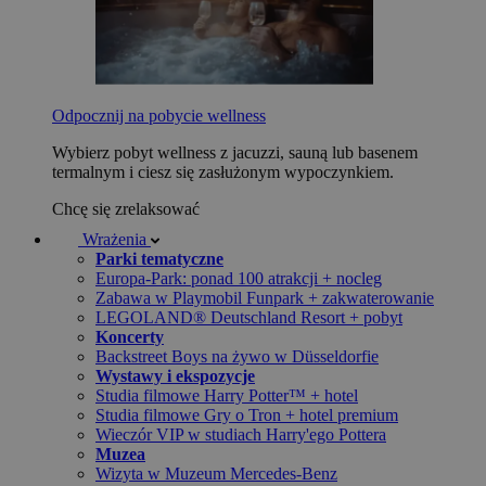
Odpocznij na pobycie wellness
Wybierz pobyt wellness z jacuzzi, sauną lub basenem
termalnym i ciesz się zasłużonym wypoczynkiem.
Chcę się zrelaksować
Wrażenia
Parki tematyczne
Europa-Park: ponad 100 atrakcji + nocleg
Zabawa w Playmobil Funpark + zakwaterowanie
LEGOLAND® Deutschland Resort + pobyt
Koncerty
Backstreet Boys na żywo w Düsseldorfie
Wystawy i ekspozycje
Studia filmowe Harry Potter™ + hotel
Studia filmowe Gry o Tron + hotel premium
Wieczór VIP w studiach Harry'ego Pottera
Muzea
Wizyta w Muzeum Mercedes-Benz