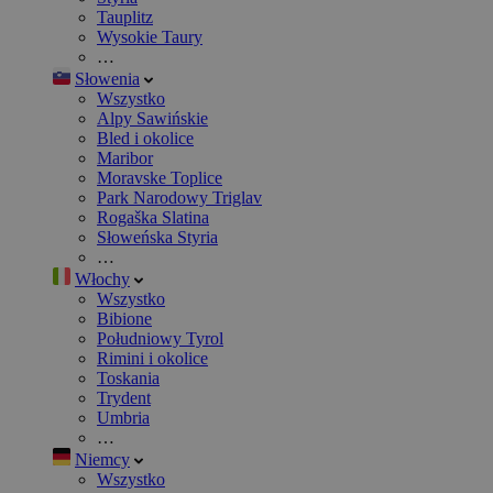
Tauplitz
Wysokie Taury
…
Słowenia
Wszystko
Alpy Sawińskie
Bled i okolice
Maribor
Moravske Toplice
Park Narodowy Triglav
Rogaška Slatina
Słoweńska Styria
…
Włochy
Wszystko
Bibione
Południowy Tyrol
Rimini i okolice
Toskania
Trydent
Umbria
…
Niemcy
Wszystko