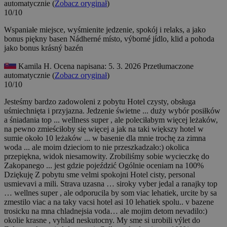
automatycznie (
Zobacz oryginał
)
10/10
Wspaniałe miejsce, wyśmienite jedzenie, spokój i relaks, a jako
bonus piękny basen
Nádherné místo, výborné jídlo, klid a pohoda
jako bonus krásný bazén
Kamila H.
Ocena napisana: 5. 3. 2026
Przetłumaczone
automatycznie (
Zobacz oryginał
)
10/10
Jesteśmy bardzo zadowoleni z pobytu Hotel czysty, obsługa
uśmiechnięta i przyjazna. Jedzenie świetne ... duży wybór posiłków
a śniadania top ... wellness super , ale poleciłabym więcej leżaków,
na pewno zmieściłoby się więcej a jak na taki większy hotel w
sumie około 10 leżaków ... w basenie dla mnie trochę za zimna
woda ... ale moim dzieciom to nie przeszkadzało:) okolica
przepiękna, widok niesamowity. Zrobiliśmy sobie wycieczkę do
Zakopanego ... jest gdzie pojeździć Ogólnie oceniam na 100%
Dziękuję
Z pobytu sme velmi spokojni Hotel cisty, personal
usmievavi a mili. Strava uzasna … siroky vyber jedal a ranajky top
… wellnes super , ale odporucila by som viac lehatiek, urcite by sa
zmestilo viac a na taky vacsi hotel asi 10 lehatiek spolu.. v bazene
trosicku na mna chladnejsia voda… ale mojim detom nevadilo:)
okolie krasne , vyhlad neskutocny. My sme si urobili výlet do