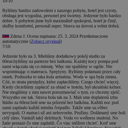
10/10
Byliśmy bardzo zadowoleni z naszego pobytu, hotel jest czysty,
obsługa jest wygodna, personel jest świetny. Jedzenie było bardzo
dobre.
S pobytem jsme byli maximálně spokojení, hotel je čistý,
služby komfortní, personál super. Strava na úrovni a velmi dobrá.
Zdena J.
Ocena napisana: 25. 3. 2024
Przetłumaczone
automatycznie (
Zobacz oryginał
)
7/10
Jedzenie było na 3. Mieliśmy dodatkowy pokój studio za
60eur.byliśmy na parterze bez balkonu. Każdej nocy pompa pod
nami włączała się co minutę. Więc nie spaliśmy w ogóle. Nie
wspominając o materacu. Sprężyny. Byliśmy połamani przez cały
ranek. Poduszka to taka kula armatnia. Woda w spa była zimna.
Cóż, to strata pieniędzy, które zapłaciliśmy. Czego chcieć więcej.
Kiedy chcieliśmy zapłacić za obiad w hotelu, był ukraiński kelner.
Nie mogliśmy z nim nawet porozmawiać o tym, co chcemy zjeść.
Wszystko nie tak.
Strava bola tak na 3. Mali sme doplatenú izbu
štúdio za 60eur.boli sme na prízemí bez balkóna. Každú noc pod
nami zapínalo každú minútu čerpadlo. Takže sme sa.vôbec
nevyspali. O matraci už ani nehovorím. Pružiny. Dolámaný sme boli
celý ráno. Vankúš taký delobuch. Voda vo wellness studená. No
žatie peniaze čo sme zaplatili. Čo viac môžem chcieť. Keď sme