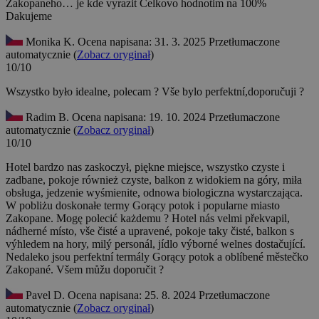
Zakopaneho… je kde vyrazit Celkovo hodnotim na 100%
Dakujeme
Monika K.
Ocena napisana: 31. 3. 2025
Przetłumaczone
automatycznie (
Zobacz oryginał
)
10/10
Wszystko było idealne, polecam ?
Vše bylo perfektní,doporučuji ?
Radim B.
Ocena napisana: 19. 10. 2024
Przetłumaczone
automatycznie (
Zobacz oryginał
)
10/10
Hotel bardzo nas zaskoczył, piękne miejsce, wszystko czyste i
zadbane, pokoje również czyste, balkon z widokiem na góry, miła
obsługa, jedzenie wyśmienite, odnowa biologiczna wystarczająca.
W pobliżu doskonałe termy Gorący potok i popularne miasto
Zakopane. Mogę polecić każdemu ?
Hotel nás velmi překvapil,
nádherné místo, vše čisté a upravené, pokoje taky čisté, balkon s
výhledem na hory, milý personál, jídlo výborné welnes dostačující.
Nedaleko jsou perfektní termály Gorący potok a oblíbené městečko
Zakopané. Všem můžu doporučit ?
Pavel D.
Ocena napisana: 25. 8. 2024
Przetłumaczone
automatycznie (
Zobacz oryginał
)