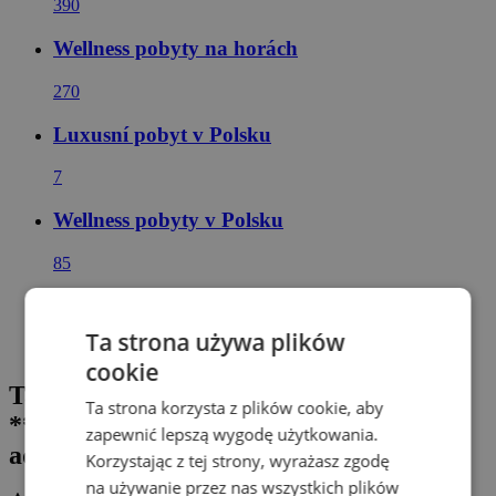
390
Wellness pobyty na horách
270
Luxusní pobyt v Polsku
7
Wellness pobyty v Polsku
85
Dovolená v polských horách
Ta strona używa plików
48
cookie
Tatry blisko term: Hotel Bachledówka
Ta strona korzysta z plików cookie, aby
*** z wellness, obiadokolacją i zniżką do
zapewnić lepszą wygodę użytkowania.
aquaparku
Korzystając z tej strony, wyrażasz zgodę
na używanie przez nas wszystkich plików