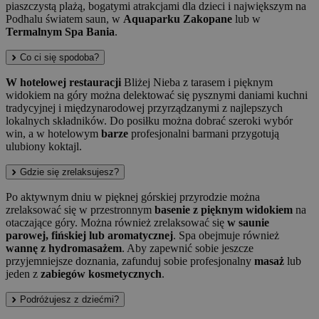
piaszczystą plażą, bogatymi atrakcjami dla dzieci i największym na
Podhalu światem saun, w
Aquaparku Zakopane
lub w
Termalnym Spa Bania
.
Co ci się spodoba?
W hotelowej restauracji
Bliżej Nieba z tarasem i pięknym
widokiem na góry można delektować się pysznymi daniami kuchni
tradycyjnej i międzynarodowej przyrządzanymi z najlepszych
lokalnych składników. Do posiłku można dobrać szeroki wybór
win, a w hotelowym
barze
profesjonalni barmani przygotują
ulubiony koktajl.
Gdzie się zrelaksujesz?
Po aktywnym dniu w pięknej górskiej przyrodzie można
zrelaksować się w przestronnym
basenie z pięknym widokiem
na
otaczające góry. Można również zrelaksować się
w saunie
parowej, fińskiej lub aromatycznej
. Spa obejmuje również
wannę z hydromasażem
. Aby zapewnić sobie jeszcze
przyjemniejsze doznania, zafunduj sobie profesjonalny
masaż
lub
jeden z
zabiegów kosmetycznych
.
Podróżujesz z dziećmi?