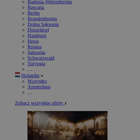
Badenia-Wirtembergia
Bawaria
Berlin
Brandenburgia
Dolna Saksonia
Düsseldorf
Hamburg
Hesja
Rujana
Saksonia
Schwarzwald
Turyngia
…
Holandia
Wszystko
Amsterdam
…
Zobacz wszystkie oferty