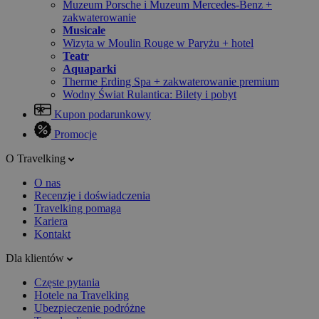
Muzeum Porsche i Muzeum Mercedes-Benz +
zakwaterowanie
Musicale
Wizyta w Moulin Rouge w Paryżu + hotel
Teatr
Aquaparki
Therme Erding Spa + zakwaterowanie premium
Wodny Świat Rulantica: Bilety i pobyt
Kupon podarunkowy
Promocje
O Travelking
O nas
Recenzje i doświadczenia
Travelking pomaga
Kariera
Kontakt
Dla klientów
Częste pytania
Hotele na Travelking
Ubezpieczenie podróżne