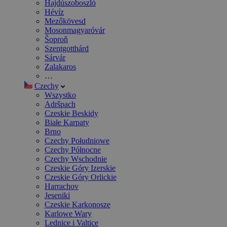
Hajdúszoboszló
Hévíz
Mezőkövesd
Mosonmagyaróvár
Šoproň
Szentgotthárd
Sárvár
Zalakaros
…
Czechy
Wszystko
Adršpach
Czeskie Beskidy
Białe Karpaty
Brno
Czechy Południowe
Czechy Północne
Czechy Wschodnie
Czeskie Góry Izerskie
Czeskie Góry Orlickie
Harrachov
Jeseniki
Czeskie Karkonosze
Karlowe Wary
Lednice i Valtice