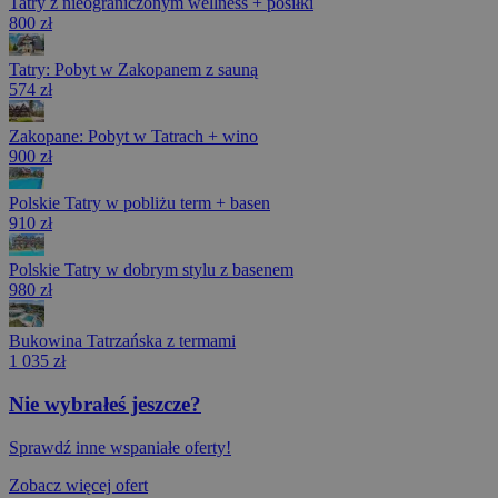
Tatry z nieograniczonym wellness + posiłki
800 zł
Tatry: Pobyt w Zakopanem z sauną
574 zł
Zakopane: Pobyt w Tatrach + wino
900 zł
Polskie Tatry w pobliżu term + basen
910 zł
Polskie Tatry w dobrym stylu z basenem
980 zł
Bukowina Tatrzańska z termami
1 035 zł
Nie wybrałeś jeszcze?
Sprawdź inne wspaniałe oferty!
Zobacz więcej ofert