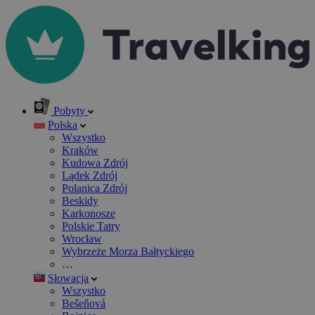
Pobyty
Polska
Wszystko
Kraków
Kudowa Zdrój
Lądek Zdrój
Polanica Zdrój
Beskidy
Karkonosze
Polskie Tatry
Wrocław
Wybrzeże Morza Bałtyckiego
…
Słowacja
Wszystko
Bešeňová