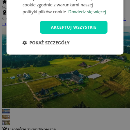
cookie zgodnie z warunkami naszej
9,7 / 10
(
74 ocena
)
polityki plików cookie.
Dowiedz się więcej
Czerwienne - Bachledówka 353, Czerwienne, Polska
(
Wyświetl na
mapie
)
AKCEPTUJ WSZYSTKIE
POKAŻ SZCZEGÓŁY
Osobiście zweryfikowane