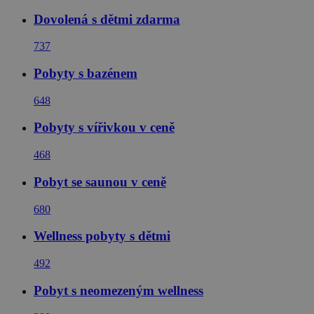
Dovolená s dětmi zdarma
737
Pobyty s bazénem
648
Pobyty s vířivkou v ceně
468
Pobyt se saunou v ceně
680
Wellness pobyty s dětmi
492
Pobyt s neomezeným wellness