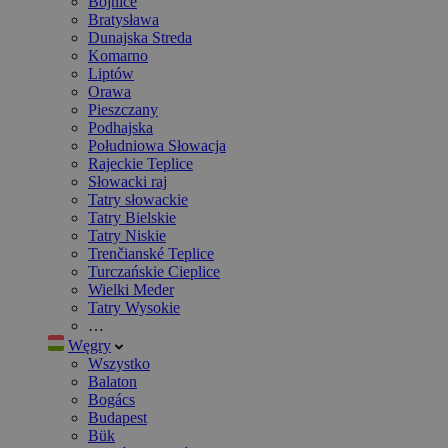
Bojnice
Bratysława
Dunajska Streda
Komarno
Liptów
Orawa
Pieszczany
Podhajska
Południowa Słowacja
Rajeckie Teplice
Słowacki raj
Tatry słowackie
Tatry Bielskie
Tatry Niskie
Trenčianské Teplice
Turczańskie Cieplice
Wielki Meder
Tatry Wysokie
…
Węgry
Wszystko
Balaton
Bogács
Budapest
Bük