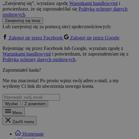
„Zarejestruj się”, wyrażasz zgodę
Warunkami handlowymi
i
potwierdzasz, że się zapoznałeś/łaś się
Polityką ochrony danych
osobowych
.
Zarejestruj się teraz
Lub zarejestruj się za pomocą sieci społecznościowych:
Zaloguj się przez Facebook
Zaloguj się przez Google
Rejestrując się przez Facebook lub Google, wyrażam zgodę z
Warunkami handlowymi
i potwierdzam, że zapoznałem/am się z
Polityką ochrony danych osobowych
.
Zapomniałeś hasła?
Nie ma znaczenia! Po prostu wpisz swój adres e-mail, a my
wyślemy Ci link do utworzenia nowego konta.
Wysłać
Z powrotem
Menu
Zavřít menu
Homepage