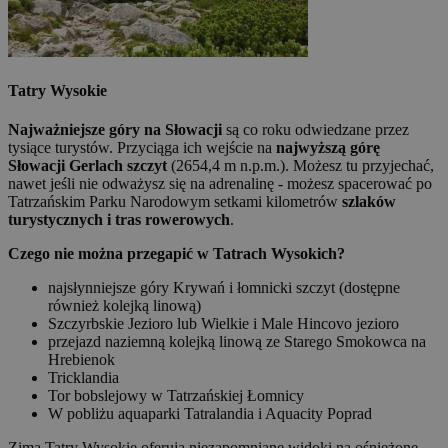
Tatry Wysokie
Najważniejsze góry na Słowacji
są co roku odwiedzane przez
tysiące turystów. Przyciąga ich wejście na
najwyższą górę
Słowacji Gerlach szczyt
(2654,4 m n.p.m.). Możesz tu przyjechać,
nawet jeśli nie odważysz się na adrenalinę - możesz spacerować po
Tatrzańskim Parku Narodowym setkami kilometrów
szlaków
turystycznych i tras rowerowych
.
Czego nie można przegapić w Tatrach Wysokich?
najsłynniejsze góry Krywań i łomnicki szczyt (dostępne
również kolejką linową)
Szczyrbskie Jezioro lub Wielkie i Male Hincovo jezioro
przejazd naziemną kolejką linową ze Starego Smokowca na
Hrebienok
Tricklandia
Tor bobslejowy w Tatrzańskiej Łomnicy
W pobliżu aquaparki Tatralandia i Aquacity Poprad
Zimą Tatry Wysokie oferują niezapomniane widoki na ośnieżone