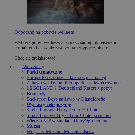
Odpocznij na pobycie wellness
Wybierz pobyt wellness z jacuzzi, sauną lub basenem
termalnym i ciesz się zasłużonym wypoczynkiem.
Chcę się zrelaksować
Wrażenia
Parki tematyczne
Europa-Park: ponad 100 atrakcji + nocleg
Zabawa w Playmobil Funpark + zakwaterowanie
LEGOLAND® Deutschland Resort + pobyt
Koncerty
Backstreet Boys na żywo w Düsseldorfie
Wystawy i ekspozycje
Studia filmowe Harry Potter™ + hotel
Studia filmowe Gry o Tron + hotel premium
Wieczór VIP w studiach Harry'ego Pottera
Muzea
Wizyta w Muzeum Mercedes-Benz