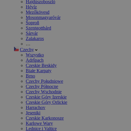
Hajdúszoboszló
Hévíz
Mezőkövesd
Mosonmagyaróvár
Šoproň
Szentgotthárd
Sárvár
Zalakaros
…
Czechy
Wszystko
Adršpach
Czeskie Beskidy
Białe Karpaty
Brno
Czechy Południowe
Czechy Północne
Czechy Wschodnie
Czeskie Góry Izerskie
Czeskie Góry Orlickie
Harrachov
Jeseniki
Czeskie Karkonosze
Karlowe Wary
Lednice i Valtice