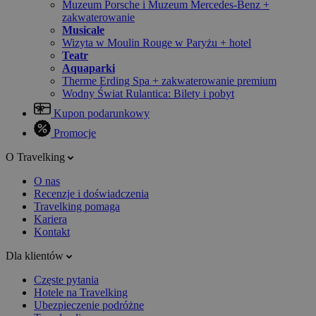
Muzeum Porsche i Muzeum Mercedes-Benz +
zakwaterowanie
Musicale
Wizyta w Moulin Rouge w Paryżu + hotel
Teatr
Aquaparki
Therme Erding Spa + zakwaterowanie premium
Wodny Świat Rulantica: Bilety i pobyt
Kupon podarunkowy
Promocje
O Travelking
O nas
Recenzje i doświadczenia
Travelking pomaga
Kariera
Kontakt
Dla klientów
Częste pytania
Hotele na Travelking
Ubezpieczenie podróżne