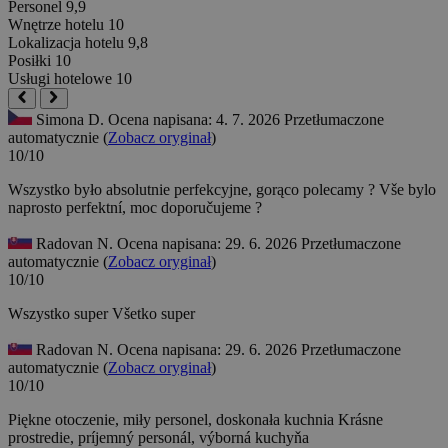
Personel
9,9
Wnętrze hotelu
10
Lokalizacja hotelu
9,8
Posiłki
10
Usługi hotelowe
10
Simona D.
Ocena napisana: 4. 7. 2026
Przetłumaczone
automatycznie (
Zobacz oryginał
)
10/10
Wszystko było absolutnie perfekcyjne, gorąco polecamy ?
Vše bylo
naprosto perfektní, moc doporučujeme ?
Radovan N.
Ocena napisana: 29. 6. 2026
Przetłumaczone
automatycznie (
Zobacz oryginał
)
10/10
Wszystko super
Všetko super
Radovan N.
Ocena napisana: 29. 6. 2026
Przetłumaczone
automatycznie (
Zobacz oryginał
)
10/10
Piękne otoczenie, miły personel, doskonała kuchnia
Krásne
prostredie, príjemný personál, výborná kuchyňa