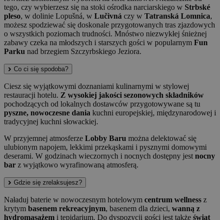
tego, czy wybierzesz się na stoki ośrodka narciarskiego w
Strbské
pleso
, w dolinie Lopušná, w
Lučivná
czy w
Tatranská Lomnica
,
możesz spodziewać się doskonale przygotowanych tras zjazdowych
o wszystkich poziomach trudności. Mnóstwo niezwykłej śnieżnej
zabawy czeka na młodszych i starszych gości w popularnym
Fun
Parku
nad brzegiem Szczyrbskiego Jeziora.
Co ci się spodoba?
Ciesz się wyjątkowymi doznaniami kulinarnymi w stylowej
restauracji hotelu.
Z wysokiej jakości sezonowych składników
pochodzących od lokalnych dostawców przygotowywane są tu
pyszne, nowoczesne dania
kuchni europejskiej, międzynarodowej i
tradycyjnej kuchni słowackiej.
W przyjemnej atmosferze
Lobby Baru
można delektować się
ulubionym napojem, lekkimi przekąskami i pysznymi domowymi
deserami. W godzinach wieczornych i nocnych dostępny jest
nocny
bar
z wyjątkowo wyrafinowaną atmosferą.
Gdzie się zrelaksujesz?
Naładuj baterie w nowoczesnym hotelowym
centrum wellness
z
krytym
basenem rekreacyjnym
, basenem dla dzieci,
wanną z
hydromasażem
i tepidarium. Do dyspozycji gości jest także
świat