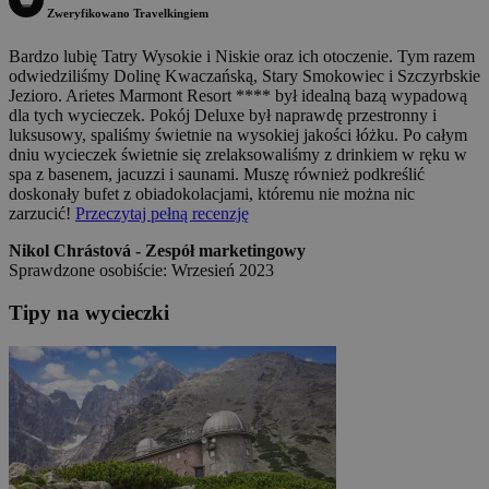
Zweryfikowano Travelkingiem
Bardzo lubię Tatry Wysokie i Niskie oraz ich otoczenie. Tym razem
odwiedziliśmy Dolinę Kwaczańską, Stary Smokowiec i Szczyrbskie
Jezioro. Arietes Marmont Resort **** był idealną bazą wypadową
dla tych wycieczek. Pokój Deluxe był naprawdę przestronny i
luksusowy, spaliśmy świetnie na wysokiej jakości łóżku. Po całym
dniu wycieczek świetnie się zrelaksowaliśmy z drinkiem w ręku w
spa z basenem, jacuzzi i saunami. Muszę również podkreślić
doskonały bufet z obiadokolacjami, któremu nie można nic
zarzucić!
Przeczytaj pełną recenzję
Nikol Chrástová - Zespół marketingowy
Sprawdzone osobiście: Wrzesień 2023
Tipy na wycieczki