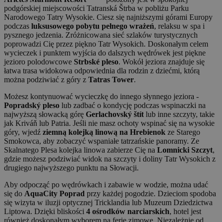
podgórskiej miejscowości Tatranská Štrba w pobliżu Parku
Narodowego Tatry Wysokie. Ciesz się najniższymi górami Europy
podczas
luksusowego pobytu pełnego wrażeń
, relaksu w spa i
pysznego jedzenia. Zróżnicowana sieć szlaków turystycznych
poprowadzi Cię przez piękno Tatr Wysokich. Doskonałym celem
wycieczek i punktem wyjścia do dalszych wędrówek jest piękne
jezioro polodowcowe
Strbské pleso
. Wokół jeziora znajduje się
łatwa trasa widokowa odpowiednia dla rodzin z dziećmi, którą
można podziwiać z góry z
Tatras Tower
.
Możesz kontynuować wycieczkę do innego słynnego jeziora -
Popradský pleso
lub zadbać o kondycję podczas wspinaczki na
najwyższą słowacką górę
Gerlachovský štít
lub inne szczyty, takie
jak Kriváň lub Patria. Jeśli nie masz ochoty wspinać się na wysokie
góry, wjedź
ziemną kolejką linową na Hrebienok
ze Starego
Smokowca, aby zobaczyć wspaniałe tatrzańskie panoramy. Ze
Skalnatego Plesa kolejka linowa zabierze Cię na
Lomnicki Szczyt
,
gdzie możesz podziwiać widok na szczyty i doliny Tatr Wysokich z
drugiego najwyższego punktu na Słowacji.
Aby odpocząć po wędrówkach i zabawie w wodzie, można udać
się do
AquaCity Poprad
przy każdej pogodzie. Dzieciom spodoba
się wizyta w iluzji optycznej Tricklandia lub Muzeum Dziedzictwa
Liptowa. Dzięki bliskości
4 ośrodków narciarskich
, hotel jest
również doskonałym wyborem na ferie zimowe. Niezależnie od