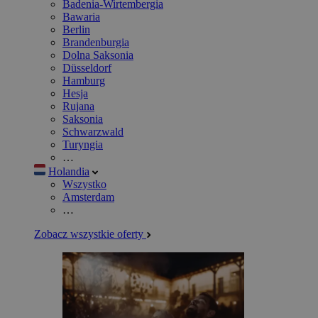
Badenia-Wirtembergia
Bawaria
Berlin
Brandenburgia
Dolna Saksonia
Düsseldorf
Hamburg
Hesja
Rujana
Saksonia
Schwarzwald
Turyngia
…
Holandia
Wszystko
Amsterdam
…
Zobacz wszystkie oferty