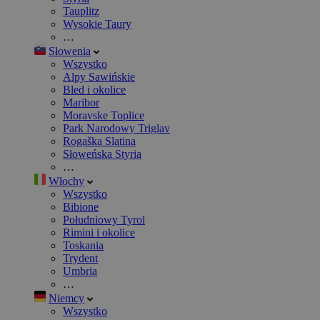
Tauplitz
Wysokie Taury
…
Słowenia
Wszystko
Alpy Sawińskie
Bled i okolice
Maribor
Moravske Toplice
Park Narodowy Triglav
Rogaška Slatina
Słoweńska Styria
…
Włochy
Wszystko
Bibione
Południowy Tyrol
Rimini i okolice
Toskania
Trydent
Umbria
…
Niemcy
Wszystko