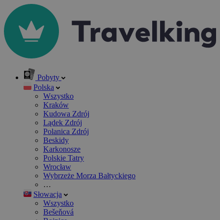
Pobyty
Polska
Wszystko
Kraków
Kudowa Zdrój
Lądek Zdrój
Polanica Zdrój
Beskidy
Karkonosze
Polskie Tatry
Wrocław
Wybrzeże Morza Bałtyckiego
…
Słowacja
Wszystko
Bešeňová