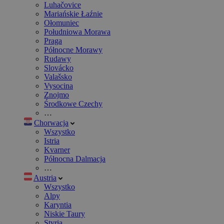
Luhačovice
Mariańskie Łaźnie
Ołomuniec
Południowa Morawa
Praga
Północne Morawy
Rudawy
Slovácko
Valašsko
Vysocina
Znojmo
Środkowe Czechy
…
Chorwacja
Wszystko
Istria
Kvarner
Północna Dalmacja
…
Austria
Wszystko
Alpy
Karyntia
Niskie Taury
Styria