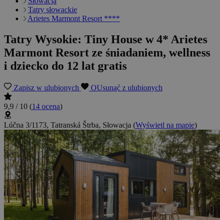
Słowacja
Tatry słowackie
Arietes Marmont Resort ****
Tatry Wysokie: Tiny House w 4* Arietes
Marmont Resort ze śniadaniem, wellness
i dziecko do 12 lat gratis
Zapisz w ulubionych
OUsunąć z ulubionych
9,9 / 10
(
14 ocena
)
Lúčna 3/1173, Tatranská Štrba, Słowacja
(
Wyświetl na mapie
)