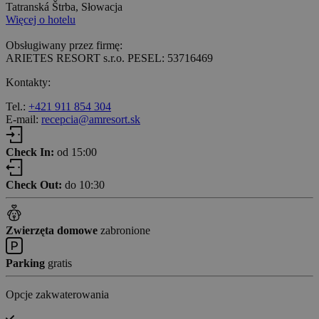
Tatranská Štrba, Słowacja
Więcej o hotelu
Obsługiwany przez firmę:
ARIETES RESORT s.r.o. PESEL: 53716469
Kontakty:
Tel.:
+421 911 854 304
E-mail:
recepcia@amresort.sk
Check In:
od 15:00
Check Out:
do 10:30
Zwierzęta domowe
zabronione
Parking
gratis
Opcje zakwaterowania