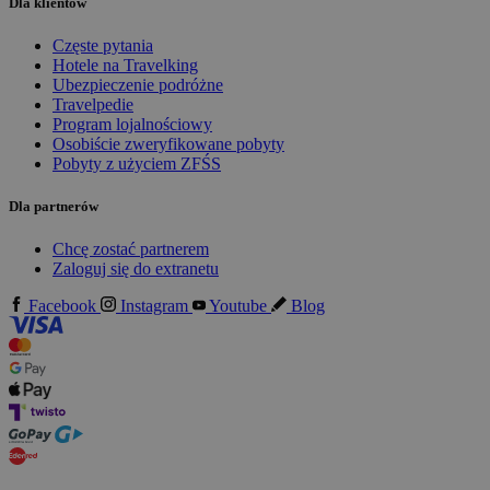
Dla klientów
Częste pytania
Hotele na Travelking
Ubezpieczenie podróżne
Travelpedie
Program lojalnościowy
Osobiście zweryfikowane pobyty
Pobyty z użyciem ZFŚS
Dla partnerów
Chcę zostać partnerem
Zaloguj się do extranetu
Facebook
Instagram
Youtube
Blog