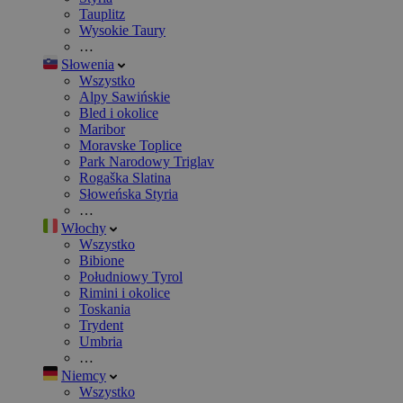
Tauplitz
Wysokie Taury
…
Słowenia
Wszystko
Alpy Sawińskie
Bled i okolice
Maribor
Moravske Toplice
Park Narodowy Triglav
Rogaška Slatina
Słoweńska Styria
…
Włochy
Wszystko
Bibione
Południowy Tyrol
Rimini i okolice
Toskania
Trydent
Umbria
…
Niemcy
Wszystko