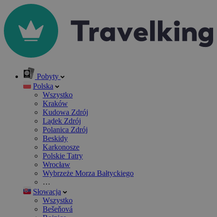
Pobyty
Polska
Wszystko
Kraków
Kudowa Zdrój
Lądek Zdrój
Polanica Zdrój
Beskidy
Karkonosze
Polskie Tatry
Wrocław
Wybrzeże Morza Bałtyckiego
…
Słowacja
Wszystko
Bešeňová