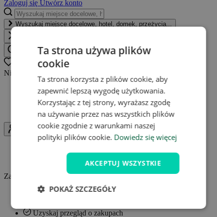
Zaloguj się
Utwórz konto
Wyszukaj miejsce docelowe, hotel, domek, przeżycia...
Zamknij
Ta strona używa plików
Wyszukaj miejsce docelowe, hotel, domek, przeżycia
cookie
Oblíbené
0
Nie masz jeszcze ulubionych ofert.
Ta strona korzysta z plików cookie, aby
zapewnić lepszą wygodę użytkowania.
W każdej chwili możesz wrócić do ofert
Popularne oferty w jednym miejscu
Korzystając z tej strony, wyrażasz zgodę
Powiadamianie o zmianach w ofertach
na używanie przez nas wszystkich plików
cookie zgodnie z warunkami naszej
Uživatel
polityki plików cookie.
Dowiedz się więcej
Zaloguj się
Utwórz konto
AKCEPTUJ WSZYSTKIE
Zaloguj się i w pełni korzystaj z zalet Travelking.
POKAŻ SZCZEGÓŁY
Zbieraj kredyty
Zapisz swoje ulubione pobyty
Uzyskaj przegląd o zakupach