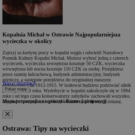
Kopalnia Michał w Ostrawie
Najpopularniejsza
wycieczka w okolicy
Zajrzyj za kurtynę pracy w kopalni węgla i odwiedź Narodowy
Pomnik Kultury Kopalni Michał. Możesz wybrać jedną z czterech
wycieczek, wycieczka zewnętrzna kosztuje 50 CZK, wycieczka
wewnętrzna lub nocna kosztuje 110 CZK za osobę. Przejdziesz
przez szatnię łańcuchową, budynek administracyjny, budynek
górniczy, a następnie przejdziesz do oryginalnej maszyny
Więcej informacji
elektrycznej z lat 1912-1915. W kotłowni będziesz podziwiać silnik
Pokaż mapę
parowy z 1893 roku. Wydobycie w kopalni zakończyło się w 1994
roku i od tego czasu konserwatorzy zabytków zachowali wszystko,
Mapa propozycji na wycieczki
Razem
2
propozycji
aby dać ci poczucie, że górnicy właśnie opuścili swoją zmianę.
Ostrawa: Tipy na wycieczki