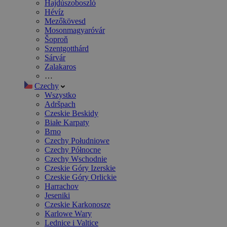
Hajdúszoboszló
Hévíz
Mezőkövesd
Mosonmagyaróvár
Šoproň
Szentgotthárd
Sárvár
Zalakaros
…
Czechy
Wszystko
Adršpach
Czeskie Beskidy
Białe Karpaty
Brno
Czechy Południowe
Czechy Północne
Czechy Wschodnie
Czeskie Góry Izerskie
Czeskie Góry Orlickie
Harrachov
Jeseniki
Czeskie Karkonosze
Karlowe Wary
Lednice i Valtice