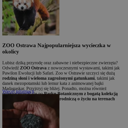
ZOO Ostrawa
Najpopularniejsza wycieczka w
okolicy
Lubisz dziką przyrodę oraz zabawne i niebezpieczne zwierzęta?
Odwiedź
ZOO Ostrava
z nowoczesnymi wystawami, takimi jak
Pawilon Ewolucji lub Safari. Zoo w Ostrawie szczyci się dużą
rodziną słoni i wieloma zagrożonymi gatunkami
, takimi jak
danek mezopotamski lub lemur kata z animowanej bajki
Madagaskar. Przyjrzyj się bliżej. Ponadto, można również
Więcej informacji
przespacerować się po
Parku Botanicznym z bogatą kolekcją
rododendronów, ścieżką przyrodniczą o życiu na terenach
podmokłych lub szklarnią
.