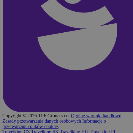
Copyright © 2026 TPF Group s.r.o.
Ogólne warunki handlowe
Zasady przetwarzania danych osobowych
Informacje o
przetwarzaniu plików cookies
Travelking.CZ
Travelking.SK
Travelking.HU
Travelking.PL