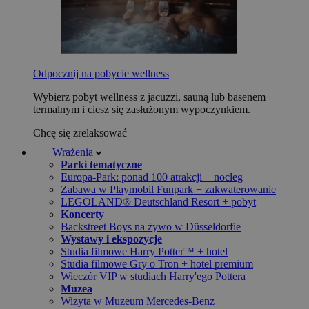
Odpocznij na pobycie wellness
Wybierz pobyt wellness z jacuzzi, sauną lub basenem
termalnym i ciesz się zasłużonym wypoczynkiem.
Chcę się zrelaksować
Wrażenia
Parki tematyczne
Europa-Park: ponad 100 atrakcji + nocleg
Zabawa w Playmobil Funpark + zakwaterowanie
LEGOLAND® Deutschland Resort + pobyt
Koncerty
Backstreet Boys na żywo w Düsseldorfie
Wystawy i ekspozycje
Studia filmowe Harry Potter™ + hotel
Studia filmowe Gry o Tron + hotel premium
Wieczór VIP w studiach Harry'ego Pottera
Muzea
Wizyta w Muzeum Mercedes-Benz