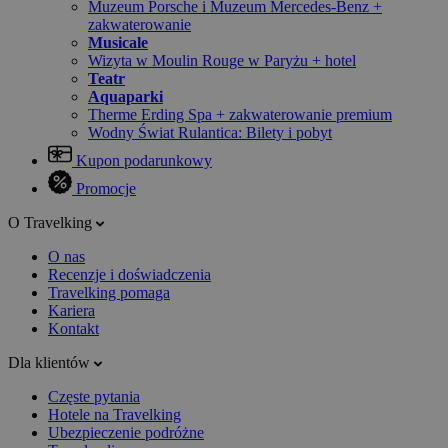
Muzeum Porsche i Muzeum Mercedes-Benz +
zakwaterowanie
Musicale
Wizyta w Moulin Rouge w Paryżu + hotel
Teatr
Aquaparki
Therme Erding Spa + zakwaterowanie premium
Wodny Świat Rulantica: Bilety i pobyt
Kupon podarunkowy
Promocje
O Travelking
O nas
Recenzje i doświadczenia
Travelking pomaga
Kariera
Kontakt
Dla klientów
Częste pytania
Hotele na Travelking
Ubezpieczenie podróżne