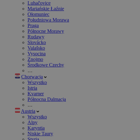
Luhačovice
Mariańskie Łaźnie
Ołomuniec
Południowa Morawa
Praga
Północne Morawy
Rudawy
Slovácko
Valašsko
Vysocina
Znojmo
Środkowe Czechy
…
Chorwacja
Wszystko
Istria
Kvarner
Północna Dalmacja
…
Austria
Wszystko
Alpy
Karyntia
Niskie Taury
Styria