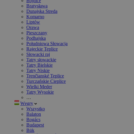
Bojnice
Bratysława
Dunajska Streda
Komarno
Liptów
Orawa
Pieszczany
Podhajska
Południowa Słowacja
Rajeckie Teplice
Słowacki raj
Tatry słowackie
Tatry Bielskie
Tatry Niskie
Trenčianské Teplice
Turczańskie Cieplice
Wielki Meder
Tatry Wysokie
…
Węgry
Wszystko
Balaton
Bogács
Budapest
Bük