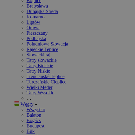
Bojnice
Bratysława
Dunajska Streda
Komarno
Liptów
Orawa
Pieszczany
Podhajska
Południowa Słowacja
Rajeckie Teplice
Słowacki raj
Tatry słowackie
Tatry Bielskie
Tatry Niskie
Trenčianské Teplice
Turczańskie Cieplice
Wielki Meder
Tatry Wysokie
…
Węgry
Wszystko
Balaton
Bogács
Budapest
Bük