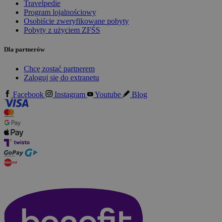
Travelpedie
Program lojalnościowy
Osobiście zweryfikowane pobyty
Pobyty z użyciem ZFŚS
Dla partnerów
Chcę zostać partnerem
Zaloguj się do extranetu
Facebook
Instagram
Youtube
Blog