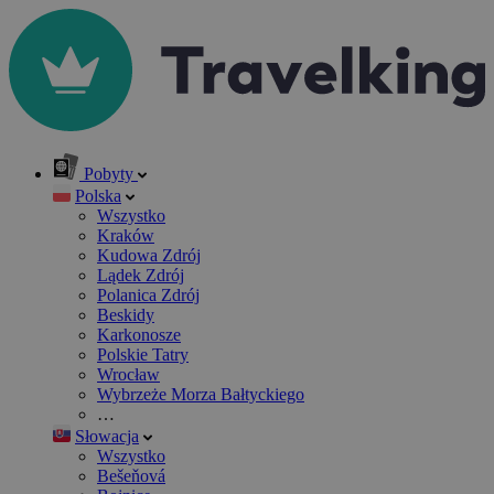
Pobyty
Polska
Wszystko
Kraków
Kudowa Zdrój
Lądek Zdrój
Polanica Zdrój
Beskidy
Karkonosze
Polskie Tatry
Wrocław
Wybrzeże Morza Bałtyckiego
…
Słowacja
Wszystko
Bešeňová