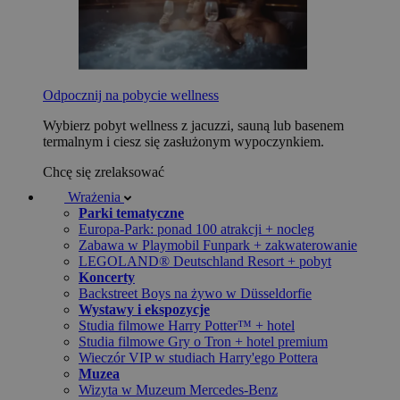
Odpocznij na pobycie wellness
Wybierz pobyt wellness z jacuzzi, sauną lub basenem
termalnym i ciesz się zasłużonym wypoczynkiem.
Chcę się zrelaksować
Wrażenia
Parki tematyczne
Europa-Park: ponad 100 atrakcji + nocleg
Zabawa w Playmobil Funpark + zakwaterowanie
LEGOLAND® Deutschland Resort + pobyt
Koncerty
Backstreet Boys na żywo w Düsseldorfie
Wystawy i ekspozycje
Studia filmowe Harry Potter™ + hotel
Studia filmowe Gry o Tron + hotel premium
Wieczór VIP w studiach Harry'ego Pottera
Muzea
Wizyta w Muzeum Mercedes-Benz