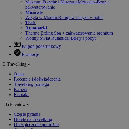
Muzeum Porsche i Muzeum Mercedes-Benz +
zakwaterowanie
Musicale
Wizyta w Moulin Rouge w Paryżu + hotel
Teatr
Aquaparki
Therme Erding Spa + zakwaterowanie premium
Wodny Świat Rulantica: Bilety i pobyt
Kupon podarunkowy
Promocje
O Travelking
O nas
Recenzje i doświadczenia
Travelking pomaga
Kariera
Kontakt
Dla klientów
Częste pytania
Hotele na Travelking
Ubezpieczenie podróżne