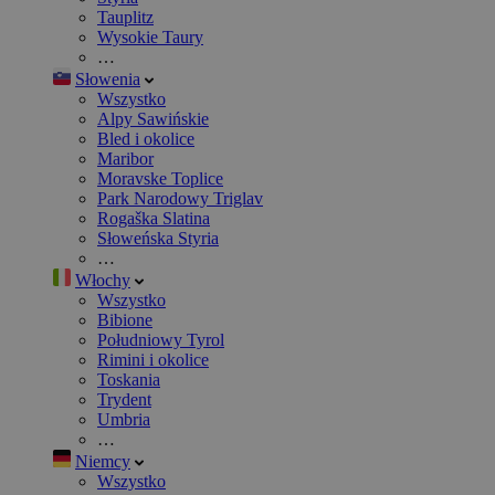
Tauplitz
Wysokie Taury
…
Słowenia
Wszystko
Alpy Sawińskie
Bled i okolice
Maribor
Moravske Toplice
Park Narodowy Triglav
Rogaška Slatina
Słoweńska Styria
…
Włochy
Wszystko
Bibione
Południowy Tyrol
Rimini i okolice
Toskania
Trydent
Umbria
…
Niemcy
Wszystko