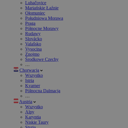
Luhačovice
Mariańskie Łaźnie
Ołomuniec
Południowa Morawa
Praga
Północne Morawy
Rudawy
Slovácko
Valašsko
Vysocina
Znojmo
Środkowe Czechy
…
Chorwacja
Wszystko
Istria
Kvarner
Północna Dalmacja
…
Austria
Wszystko
Alpy
Karyntia
Niskie Taury
Styria