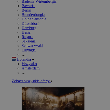
Badenia-Wirtembergia
Bawaria
Berlin
Brandenburgia
Dolna Saksonia
Düsseldorf
Hamburg
Hesja
Rujana
Saksonia
Schwarzwald
Turyngia
…
Holandia
Wszystko
Amsterdam
…
Zobacz wszystkie oferty