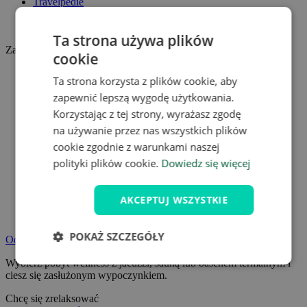
Travelpedie
Program lojalnościowy
Osobiście zweryfikowane pobyty
Ta strona używa plików
Zainspiruj się
cookie
NAJ z Chorwacji
Ta strona korzysta z plików cookie, aby
Lato pełne podróży
zapewnić lepszą wygodę użytkowania.
Korzystając z tej strony, wyrażasz zgodę
na używanie przez nas wszystkich plików
cookie zgodnie z warunkami naszej
polityki plików cookie.
Dowiedz się więcej
AKCEPTUJ WSZYSTKIE
POKAŻ SZCZEGÓŁY
Odpocznij na pobycie wellness
Wybierz pobyt wellness z jacuzzi, sauną lub basenem termalnym i
ciesz się zasłużonym wypoczynkiem.
Chcę się zrelaksować