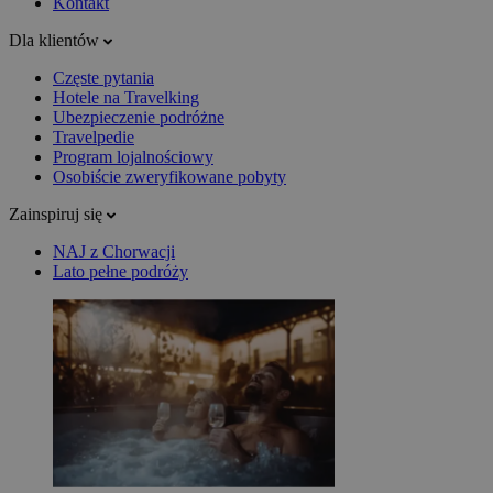
Kontakt
Dla klientów
Częste pytania
Hotele na Travelking
Ubezpieczenie podróżne
Travelpedie
Program lojalnościowy
Osobiście zweryfikowane pobyty
Zainspiruj się
NAJ z Chorwacji
Lato pełne podróży