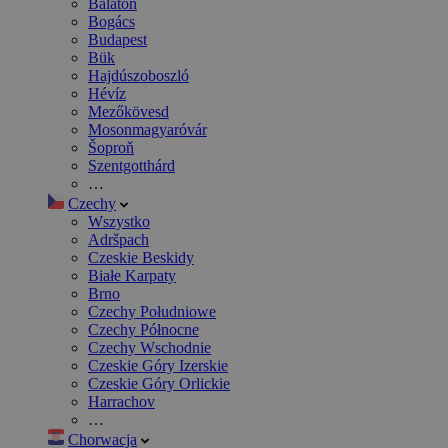
Balaton
Bogács
Budapest
Bük
Hajdúszoboszló
Hévíz
Mezőkövesd
Mosonmagyaróvár
Šoproň
Szentgotthárd
…
Czechy
Wszystko
Adršpach
Czeskie Beskidy
Białe Karpaty
Brno
Czechy Południowe
Czechy Północne
Czechy Wschodnie
Czeskie Góry Izerskie
Czeskie Góry Orlickie
Harrachov
…
Chorwacja