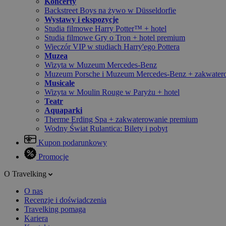
Koncerty
Backstreet Boys na żywo w Düsseldorfie
Wystawy i ekspozycje
Studia filmowe Harry Potter™ + hotel
Studia filmowe Gry o Tron + hotel premium
Wieczór VIP w studiach Harry'ego Pottera
Muzea
Wizyta w Muzeum Mercedes-Benz
Muzeum Porsche i Muzeum Mercedes-Benz + zakwater
Musicale
Wizyta w Moulin Rouge w Paryżu + hotel
Teatr
Aquaparki
Therme Erding Spa + zakwaterowanie premium
Wodny Świat Rulantica: Bilety i pobyt
Kupon podarunkowy
Promocje
O Travelking
O nas
Recenzje i doświadczenia
Travelking pomaga
Kariera