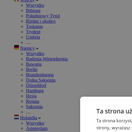
Wszystko
Bibione
Południowy Tyrol
Rimini i okolice
Toskania
Trydent
Umbria
…
Niemcy
Wszystko
Badenia-Wirtembergia
Bawaria
Berlin
Brandenburgia
Dolna Saksonia
Düsseldorf
Hamburg
Hesja
Rujana
Saksonia
Ta strona u
…
Holandia
Ta strona korzyst
Wszystko
strony, wyrażasz
Amsterdam