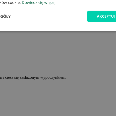
lików cookie.
Dowiedz się więcej
EGÓŁY
AKCEPTUJ
ym i ciesz się zasłużonym wypoczynkiem.