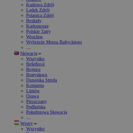
Kudowa Zdrój
Lądek Zdrój
Polanica Zdrój
Beskidy
Karkonosze
Polskie Tatry
Wrocław
Wybrzeże Morza Bałtyckiego
…
Słowacja
Wszystko
Bešeňová
Bojnice
Bratysława
Dunajska Streda
Komarno
Liptów
Orawa
Pieszczany
Podhajska
Południowa Słowacja
…
Węgry
Wszystko