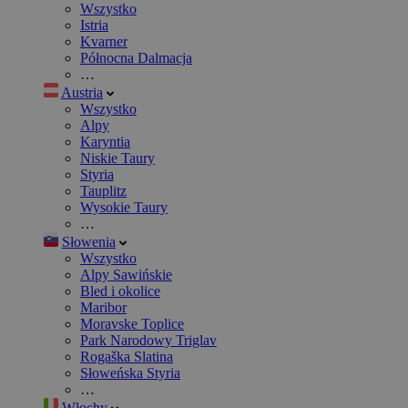
Wszystko
Istria
Kvarner
Północna Dalmacja
…
Austria
Wszystko
Alpy
Karyntia
Niskie Taury
Styria
Tauplitz
Wysokie Taury
…
Słowenia
Wszystko
Alpy Sawińskie
Bled i okolice
Maribor
Moravske Toplice
Park Narodowy Triglav
Rogaška Slatina
Słoweńska Styria
…
Włochy