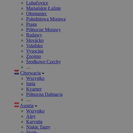
Luhačovice
Mariańskie Łaźnie
Ołomuniec
Południowa Morawa
Praga
Północne Morawy
Rudawy
Slovácko
Valašsko
Vysocina
Znojmo
Środkowe Czechy
…
Chorwacja
Wszystko
Istria
Kvarner
Północna Dalmacja
…
Austria
Wszystko
Alpy
Karyntia
Niskie Taury
Styria