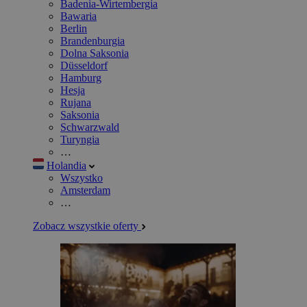
Badenia-Wirtembergia
Bawaria
Berlin
Brandenburgia
Dolna Saksonia
Düsseldorf
Hamburg
Hesja
Rujana
Saksonia
Schwarzwald
Turyngia
…
Holandia
Wszystko
Amsterdam
…
Zobacz wszystkie oferty