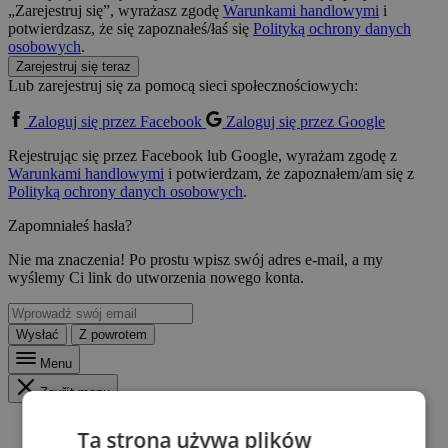
„Zarejestruj się”, wyrażasz zgodę
Warunkami handlowymi
i
potwierdzasz, że się zapoznałeś/łaś się
Polityką ochrony danych
osobowych
.
Zarejestruj się teraz
Lub zarejestruj się za pomocą sieci społecznościowych:
Zaloguj się przez Facebook
Zaloguj się przez Google
Rejestrując się przez Facebook lub Google, wyrażam zgodę z
Warunkami handlowymi
i potwierdzam, że zapoznałem/am się z
Polityką ochrony danych osobowych
.
Zapomniałeś hasła?
Nie ma znaczenia! Po prostu wpisz swój adres e-mail, a my
wyślemy Ci link do utworzenia nowego konta.
Wysłać
Z powrotem
Menu
Zavřít menu
Ta strona używa plików