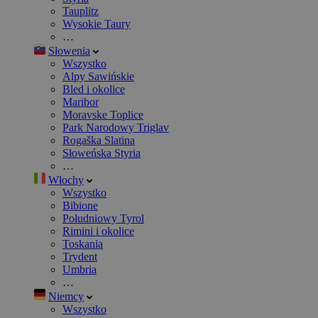
Tauplitz
Wysokie Taury
…
Słowenia
Wszystko
Alpy Sawińskie
Bled i okolice
Maribor
Moravske Toplice
Park Narodowy Triglav
Rogaška Slatina
Słoweńska Styria
…
Włochy
Wszystko
Bibione
Południowy Tyrol
Rimini i okolice
Toskania
Trydent
Umbria
…
Niemcy
Wszystko