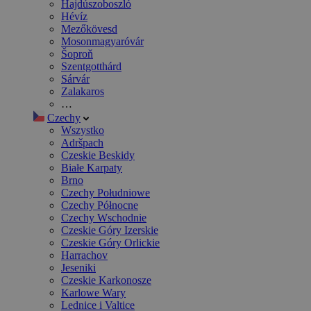
Hajdúszoboszló
Hévíz
Mezőkövesd
Mosonmagyaróvár
Šoproň
Szentgotthárd
Sárvár
Zalakaros
…
Czechy
Wszystko
Adršpach
Czeskie Beskidy
Białe Karpaty
Brno
Czechy Południowe
Czechy Północne
Czechy Wschodnie
Czeskie Góry Izerskie
Czeskie Góry Orlickie
Harrachov
Jeseniki
Czeskie Karkonosze
Karlowe Wary
Lednice i Valtice