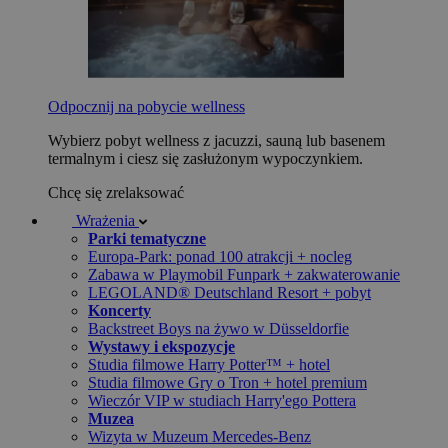
Odpocznij na pobycie wellness
Wybierz pobyt wellness z jacuzzi, sauną lub basenem
termalnym i ciesz się zasłużonym wypoczynkiem.
Chcę się zrelaksować
Wrażenia
Parki tematyczne
Europa-Park: ponad 100 atrakcji + nocleg
Zabawa w Playmobil Funpark + zakwaterowanie
LEGOLAND® Deutschland Resort + pobyt
Koncerty
Backstreet Boys na żywo w Düsseldorfie
Wystawy i ekspozycje
Studia filmowe Harry Potter™ + hotel
Studia filmowe Gry o Tron + hotel premium
Wieczór VIP w studiach Harry'ego Pottera
Muzea
Wizyta w Muzeum Mercedes-Benz