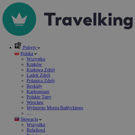
Pobyty
Polska
Wszystko
Kraków
Kudowa Zdrój
Lądek Zdrój
Polanica Zdrój
Beskidy
Karkonosze
Polskie Tatry
Wrocław
Wybrzeże Morza Bałtyckiego
…
Słowacja
Wszystko
Bešeňová