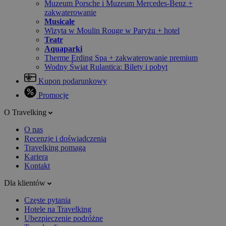
Muzeum Porsche i Muzeum Mercedes-Benz +
zakwaterowanie
Musicale
Wizyta w Moulin Rouge w Paryżu + hotel
Teatr
Aquaparki
Therme Erding Spa + zakwaterowanie premium
Wodny Świat Rulantica: Bilety i pobyt
Kupon podarunkowy
Promocje
O Travelking
O nas
Recenzje i doświadczenia
Travelking pomaga
Kariera
Kontakt
Dla klientów
Częste pytania
Hotele na Travelking
Ubezpieczenie podróżne