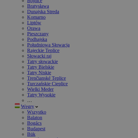
Bojnice
Bratysława
Dunajska Streda
Komarno
Liptów
Orawa
Pieszczany
Podhajska
Południowa Słowacja
Rajeckie Teplice
Słowacki raj
Tatry słowackie
Tatry Bielskie
Tatry Niskie
Trenčianské Teplice
Turczańskie Cieplice
Wielki Meder
Tatry Wysokie
…
Węgry
Wszystko
Balaton
Bogács
Budapest
Bük