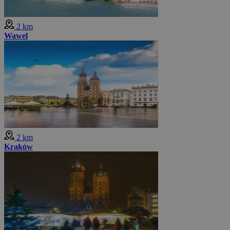
2 km
Wawel
2 km
Kraków