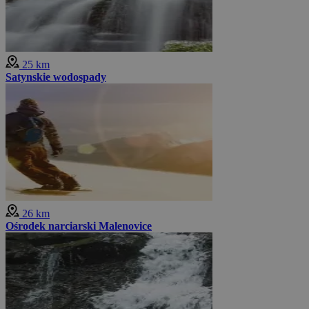
25 km
Satynskie wodospady
26 km
Ośrodek narciarski Malenovice