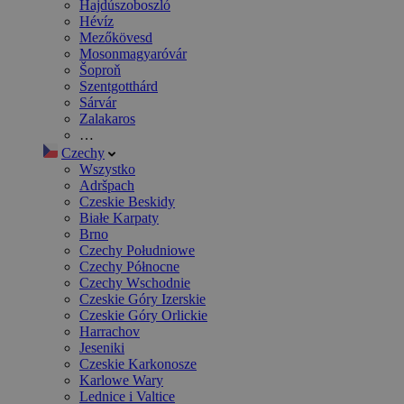
Hajdúszoboszló
Hévíz
Mezőkövesd
Mosonmagyaróvár
Šoproň
Szentgotthárd
Sárvár
Zalakaros
…
Czechy
Wszystko
Adršpach
Czeskie Beskidy
Białe Karpaty
Brno
Czechy Południowe
Czechy Północne
Czechy Wschodnie
Czeskie Góry Izerskie
Czeskie Góry Orlickie
Harrachov
Jeseniki
Czeskie Karkonosze
Karlowe Wary
Lednice i Valtice