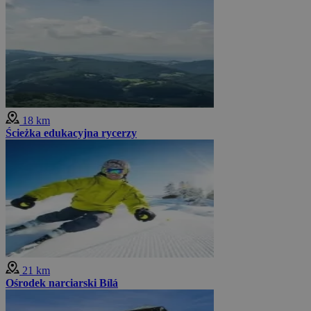
18 km
Ścieżka edukacyjna rycerzy
21 km
Ośrodek narciarski Bílá