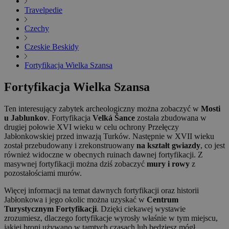
Travelpedie
Czechy
Czeskie Beskidy
Fortyfikacja Wielka Szansa
Fortyfikacja Wielka Szansa
Ten interesujący zabytek archeologiczny można zobaczyć w
Mosti
u Jablunkov
. Fortyfikacja
Velká Šance
została zbudowana w
drugiej połowie XVI wieku w celu ochrony Przełęczy
Jabłonkowskiej przed inwazją Turków. Następnie w XVII wieku
został przebudowany i zrekonstruowany
na kształt gwiazdy
, co jest
również widoczne w obecnych ruinach dawnej fortyfikacji. Z
masywnej fortyfikacji można dziś zobaczyć
mury i rowy
z
pozostałościami murów.
Więcej informacji na temat dawnych fortyfikacji oraz historii
Jabłonkowa i jego okolic można uzyskać w
Centrum
Turystycznym Fortyfikacji
. Dzięki ciekawej wystawie
zrozumiesz, dlaczego fortyfikacje wyrosły właśnie w tym miejscu,
jakiej broni używano w tamtych czasach lub będziesz mógł