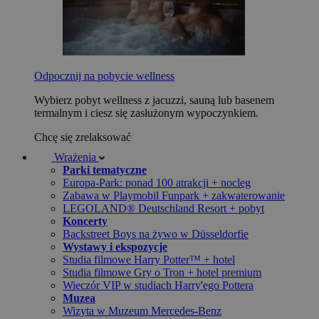
Odpocznij na pobycie wellness
Wybierz pobyt wellness z jacuzzi, sauną lub basenem
termalnym i ciesz się zasłużonym wypoczynkiem.
Chcę się zrelaksować
Wrażenia
Parki tematyczne
Europa-Park: ponad 100 atrakcji + nocleg
Zabawa w Playmobil Funpark + zakwaterowanie
LEGOLAND® Deutschland Resort + pobyt
Koncerty
Backstreet Boys na żywo w Düsseldorfie
Wystawy i ekspozycje
Studia filmowe Harry Potter™ + hotel
Studia filmowe Gry o Tron + hotel premium
Wieczór VIP w studiach Harry'ego Pottera
Muzea
Wizyta w Muzeum Mercedes-Benz