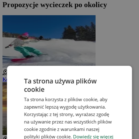
Propozycje wycieczek po okolicy
3 km
Ta strona używa plików
Kompleks sportowy Mosty u Jablunkova
cookie
Ta strona korzysta z plików cookie, aby
zapewnić lepszą wygodę użytkowania.
Korzystając z tej strony, wyrażasz zgodę
na używanie przez nas wszystkich plików
cookie zgodnie z warunkami naszej
polityki plików cookie.
Dowiedz się więcej