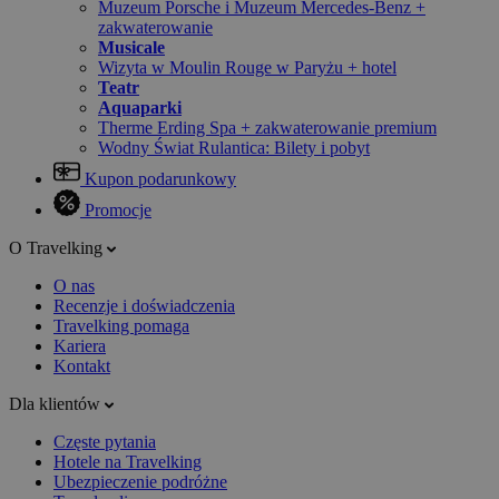
Muzeum Porsche i Muzeum Mercedes-Benz +
zakwaterowanie
Musicale
Wizyta w Moulin Rouge w Paryżu + hotel
Teatr
Aquaparki
Therme Erding Spa + zakwaterowanie premium
Wodny Świat Rulantica: Bilety i pobyt
Kupon podarunkowy
Promocje
O Travelking
O nas
Recenzje i doświadczenia
Travelking pomaga
Kariera
Kontakt
Dla klientów
Częste pytania
Hotele na Travelking
Ubezpieczenie podróżne