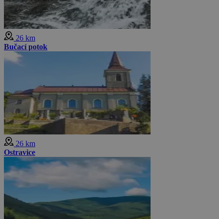
26 km
Bučací potok
26 km
Ostravice