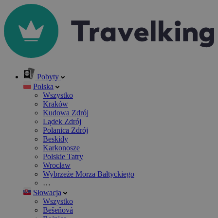
Pobyty
Polska
Wszystko
Kraków
Kudowa Zdrój
Lądek Zdrój
Polanica Zdrój
Beskidy
Karkonosze
Polskie Tatry
Wrocław
Wybrzeże Morza Bałtyckiego
…
Słowacja
Wszystko
Bešeňová