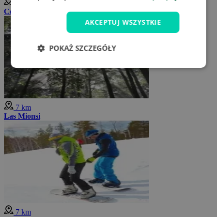
6 km
Centrum doświadczeń Ursus
AKCEPTUJ WSZYSTKIE
POKAŻ SZCZEGÓŁY
7 km
Las Mionsi
7 km