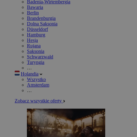
Badenia-Wirtembergia
Bawaria
Berlin
Brandenburgia
Dolna Saksonia
Düsseldorf
Hamburg
Hesja
Rujana
Saksonia
Schwarzwald
Turyngia
…
Holandia
Wszystko
Amsterdam
…
Zobacz wszystkie oferty