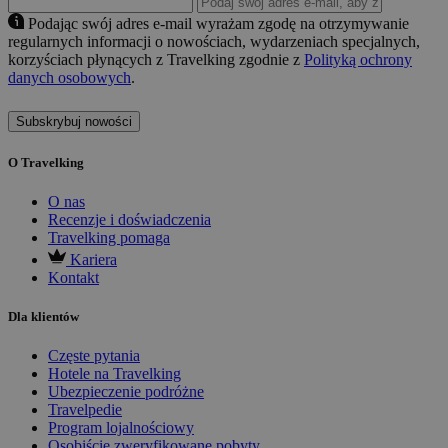
Podając swój adres e-mail wyrażam zgodę na otrzymywanie
regularnych informacji o nowościach, wydarzeniach specjalnych,
korzyściach płynących z Travelking zgodnie z
Polityką ochrony
danych osobowych
.
Subskrybuj nowości
O Travelking
O nas
Recenzje i doświadczenia
Travelking pomaga
Kariera
Kontakt
Dla klientów
Częste pytania
Hotele na Travelking
Ubezpieczenie podróżne
Travelpedie
Program lojalnościowy
Osobiście zweryfikowane pobyty