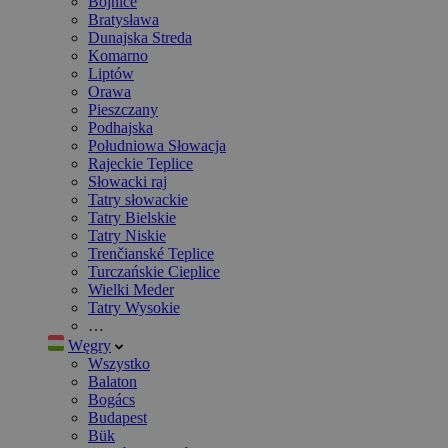
Bojnice
Bratysława
Dunajska Streda
Komarno
Liptów
Orawa
Pieszczany
Podhajska
Południowa Słowacja
Rajeckie Teplice
Słowacki raj
Tatry słowackie
Tatry Bielskie
Tatry Niskie
Trenčianské Teplice
Turczańskie Cieplice
Wielki Meder
Tatry Wysokie
…
Węgry
Wszystko
Balaton
Bogács
Budapest
Bük