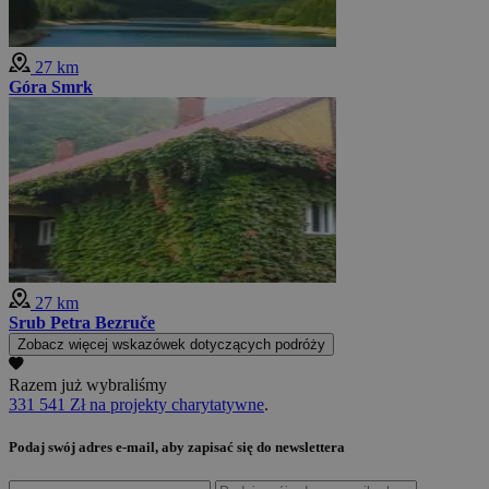
27 km
Góra Smrk
27 km
Srub Petra Bezruče
Zobacz więcej wskazówek dotyczących podróży
Razem już wybraliśmy
331 541 Zł na projekty charytatywne
.
Podaj swój adres e-mail, aby zapisać się do newslettera