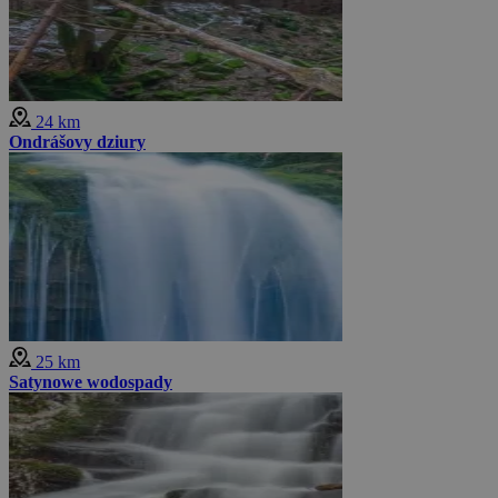
24 km
Ondrášovy dziury
25 km
Satynowe wodospady