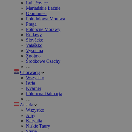
Luhačovice
Mariańskie Łaźnie
Ołomuniec
Południowa Morawa
Praga
Północne Morawy
Rudawy
Slovácko
Valašsko
Vysocina
Znojmo
Środkowe Czechy
…
Chorwacja
Wszystko
Istria
Kvarner
Północna Dalmacja
…
Austria
Wszystko
Alpy
Karyntia
Niskie Taury
Styria