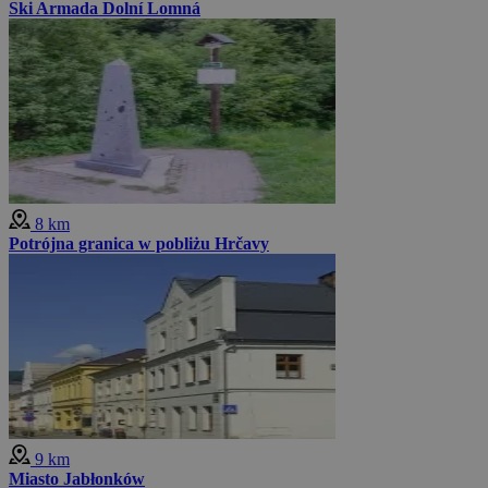
Ski Armada Dolní Lomná
8 km
Potrójna granica w pobliżu Hrčavy
9 km
Miasto Jabłonków