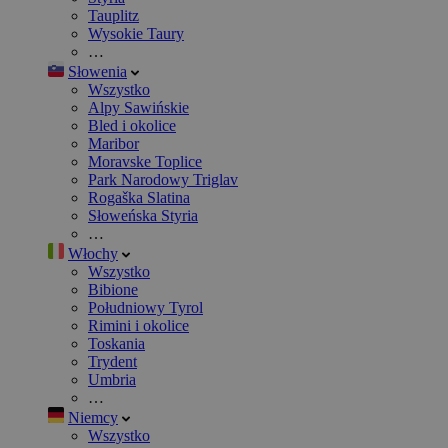
Tauplitz
Wysokie Taury
…
Słowenia
Wszystko
Alpy Sawińskie
Bled i okolice
Maribor
Moravske Toplice
Park Narodowy Triglav
Rogaška Slatina
Słoweńska Styria
…
Włochy
Wszystko
Bibione
Południowy Tyrol
Rimini i okolice
Toskania
Trydent
Umbria
…
Niemcy
Wszystko