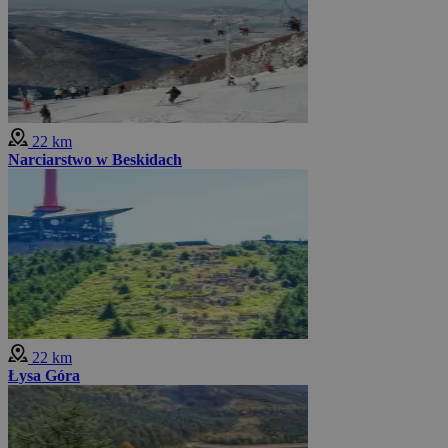
22 km
Narciarstwo w Beskidach
22 km
Łysa Góra