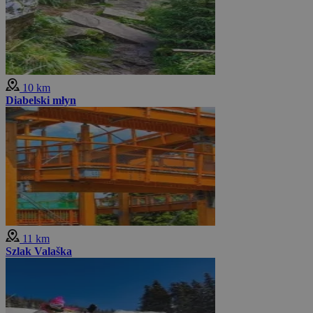
10 km
Diabelski młyn
11 km
Szlak Valaška