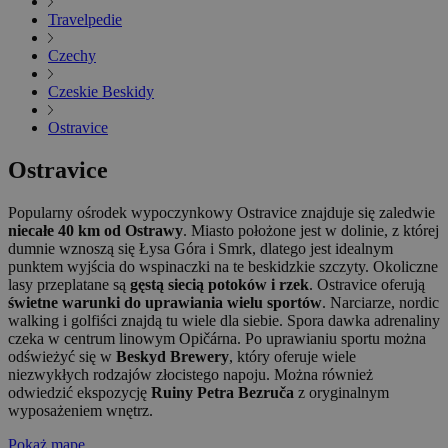
Travelpedie
Czechy
Czeskie Beskidy
Ostravice
Ostravice
Popularny ośrodek wypoczynkowy Ostravice znajduje się zaledwie
niecałe 40 km od Ostrawy
. Miasto położone jest w dolinie, z której
dumnie wznoszą się Łysa Góra i Smrk, dlatego jest idealnym
punktem wyjścia do wspinaczki na te beskidzkie szczyty. Okoliczne
lasy przeplatane są
gęstą siecią potoków i rzek
. Ostravice oferują
świetne warunki do uprawiania wielu sportów
. Narciarze, nordic
walking i golfiści znajdą tu wiele dla siebie. Spora dawka adrenaliny
czeka w centrum linowym Opičárna. Po uprawianiu sportu można
odświeżyć się w
Beskyd Brewery
, który oferuje wiele
niezwykłych rodzajów złocistego napoju. Można również
odwiedzić ekspozycję
Ruiny Petra Bezruča
z oryginalnym
wyposażeniem wnętrz.
Pokaż mapę