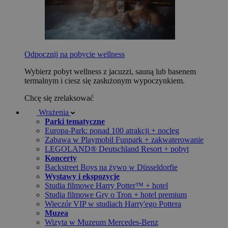
Odpocznij na pobycie wellness
Wybierz pobyt wellness z jacuzzi, sauną lub basenem
termalnym i ciesz się zasłużonym wypoczynkiem.
Chcę się zrelaksować
Wrażenia
Parki tematyczne
Europa-Park: ponad 100 atrakcji + nocleg
Zabawa w Playmobil Funpark + zakwaterowanie
LEGOLAND® Deutschland Resort + pobyt
Koncerty
Backstreet Boys na żywo w Düsseldorfie
Wystawy i ekspozycje
Studia filmowe Harry Potter™ + hotel
Studia filmowe Gry o Tron + hotel premium
Wieczór VIP w studiach Harry'ego Pottera
Muzea
Wizyta w Muzeum Mercedes-Benz