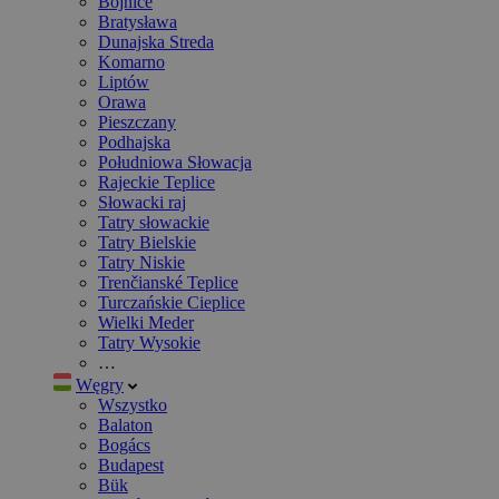
Bojnice
Bratysława
Dunajska Streda
Komarno
Liptów
Orawa
Pieszczany
Podhajska
Południowa Słowacja
Rajeckie Teplice
Słowacki raj
Tatry słowackie
Tatry Bielskie
Tatry Niskie
Trenčianské Teplice
Turczańskie Cieplice
Wielki Meder
Tatry Wysokie
…
Węgry
Wszystko
Balaton
Bogács
Budapest
Bük