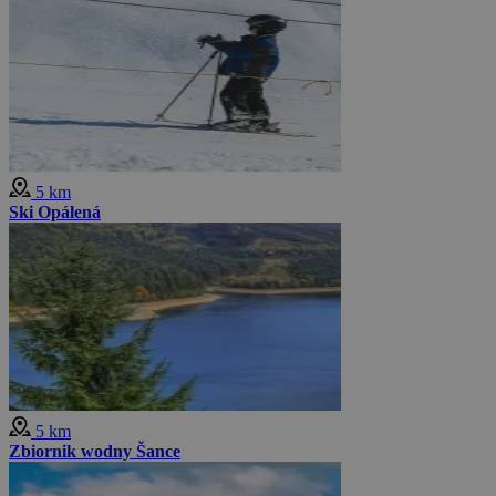
5 km
Ski Opálená
5 km
Zbiornik wodny Šance