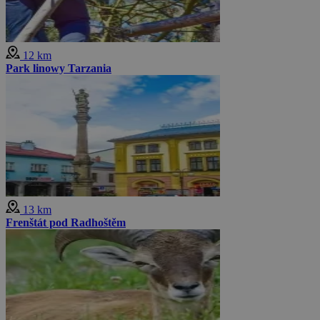
12 km
Park linowy Tarzania
13 km
Frenštát pod Radhoštěm