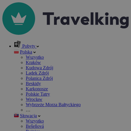
Pobyty
Polska
Wszystko
Kraków
Kudowa Zdrój
Lądek Zdrój
Polanica Zdrój
Beskidy
Karkonosze
Polskie Tatry
Wrocław
Wybrzeże Morza Bałtyckiego
…
Słowacja
Wszystko
Bešeňová