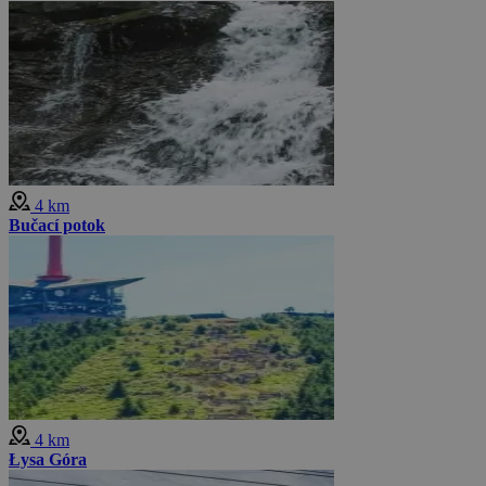
4 km
Bučací potok
4 km
Łysa Góra