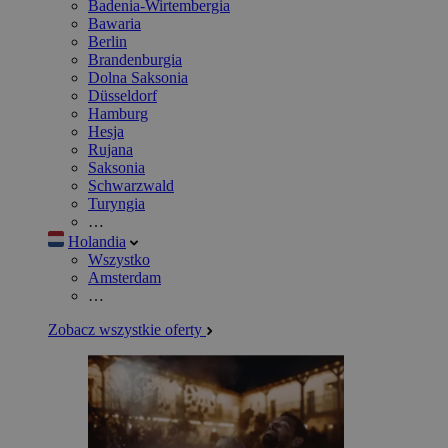
Badenia-Wirtembergia
Bawaria
Berlin
Brandenburgia
Dolna Saksonia
Düsseldorf
Hamburg
Hesja
Rujana
Saksonia
Schwarzwald
Turyngia
…
Holandia
Wszystko
Amsterdam
…
Zobacz wszystkie oferty