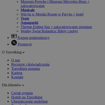
Muzeum Porsche i Muzeum Mercedes-Benz +
zakwaterowanie
Musicale
Wizyta w Moulin Rouge w Paryżu + hotel
Teatr
Aquaparki
Therme Erding Spa + zakwaterowanie premium
Wodny Świat Rulantica: Bilety i pobyt
Kupon podarunkowy
Promocje
O Travelking
O nas
Recenzje i doświadczenia
Travelking pomaga
Kariera
Kontakt
Dla klientów
Częste pytania
Hotele na Travelking
Ubezpieczenie podróżne