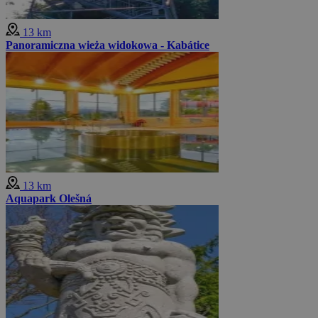
13 km
Panoramiczna wieża widokowa - Kabátice
13 km
Aquapark Olešná