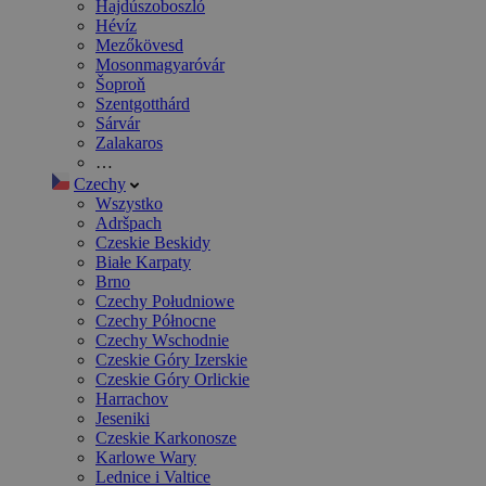
Hajdúszoboszló
Hévíz
Mezőkövesd
Mosonmagyaróvár
Šoproň
Szentgotthárd
Sárvár
Zalakaros
…
Czechy
Wszystko
Adršpach
Czeskie Beskidy
Białe Karpaty
Brno
Czechy Południowe
Czechy Północne
Czechy Wschodnie
Czeskie Góry Izerskie
Czeskie Góry Orlickie
Harrachov
Jeseniki
Czeskie Karkonosze
Karlowe Wary
Lednice i Valtice