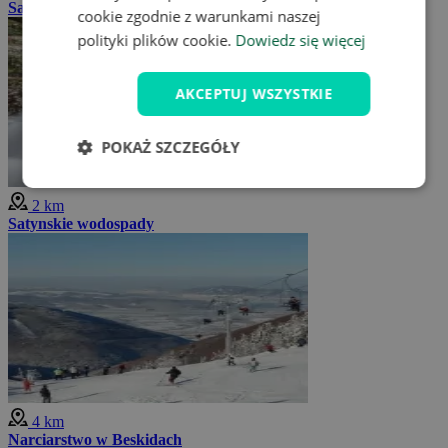
Satynowe wodospady
cookie zgodnie z warunkami naszej
polityki plików cookie.
Dowiedz się więcej
AKCEPTUJ WSZYSTKIE
POKAŻ SZCZEGÓŁY
2 km
Satynskie wodospady
4 km
Narciarstwo w Beskidach