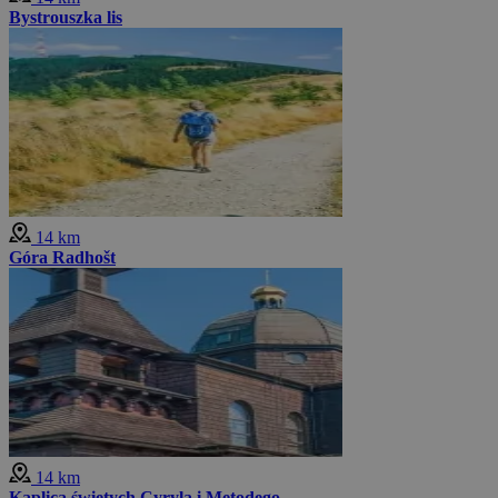
Bystrouszka lis
14 km
Góra Radhošt
14 km
Kaplica świętych Cyryla i Metodego