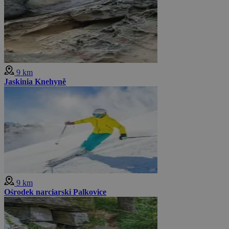
9 km
Jaskinia Knehyně
9 km
Ośrodek narciarski Palkovice