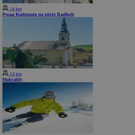
14 km
Posąg Radegasta na górze Radhošt
14 km
Hukvaldy