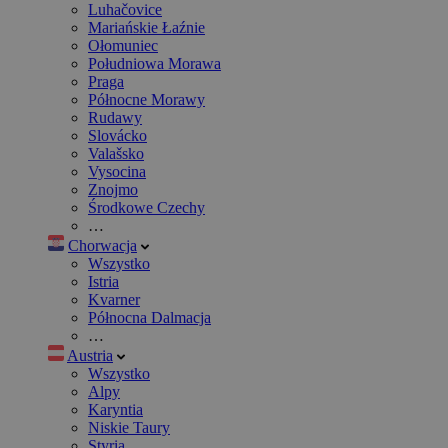
Luhačovice
Mariańskie Łaźnie
Ołomuniec
Południowa Morawa
Praga
Północne Morawy
Rudawy
Slovácko
Valašsko
Vysocina
Znojmo
Środkowe Czechy
…
Chorwacja
Wszystko
Istria
Kvarner
Północna Dalmacja
…
Austria
Wszystko
Alpy
Karyntia
Niskie Taury
Styria