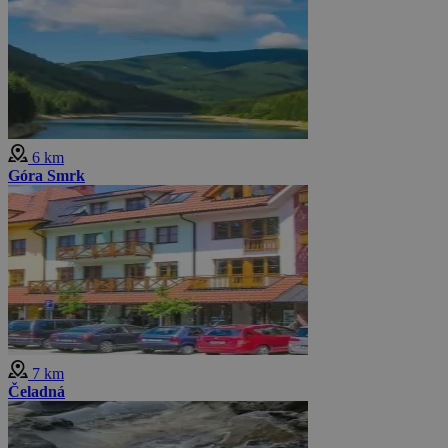
6 km
Góra Smrk
7 km
Čeladná