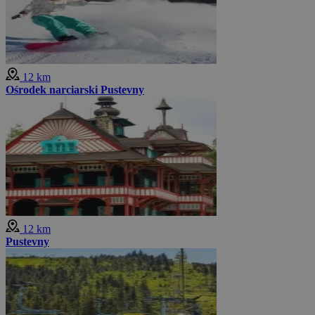
12 km
Ośrodek narciarski Pustevny
12 km
Pustevny