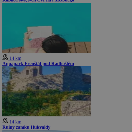
14 km
Aquapark Frenštát pod Radhoštěm
14 km
Ruiny zamku Hukvaldy