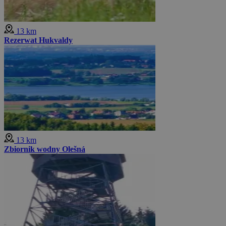
13 km
Rezerwat Hukvaldy
13 km
Zbiornik wodny Olešná