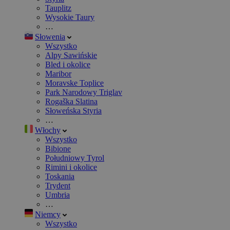
Tauplitz
Wysokie Taury
…
Słowenia
Wszystko
Alpy Sawińskie
Bled i okolice
Maribor
Moravske Toplice
Park Narodowy Triglav
Rogaška Slatina
Słoweńska Styria
…
Włochy
Wszystko
Bibione
Południowy Tyrol
Rimini i okolice
Toskania
Trydent
Umbria
…
Niemcy
Wszystko