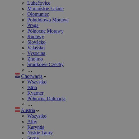
Luhačovice
Mariańskie Łaźnie
Ołomuniec
Południowa Morawa
Praga
Północne Morawy
Rudawy
Slovácko
Valašsko
Vysocina
Znojmo
Środkowe Czechy
…
Chorwacja
Wszystko
Istria
Kvarner
Północna Dalmacja
…
Austria
Wszystko
Alpy
Karyntia
Niskie Taury
Styria