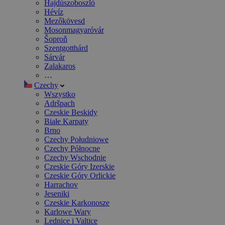
Hajdúszoboszló
Hévíz
Mezőkövesd
Mosonmagyaróvár
Šoproň
Szentgotthárd
Sárvár
Zalakaros
…
Czechy
Wszystko
Adršpach
Czeskie Beskidy
Białe Karpaty
Brno
Czechy Południowe
Czechy Północne
Czechy Wschodnie
Czeskie Góry Izerskie
Czeskie Góry Orlickie
Harrachov
Jeseniki
Czeskie Karkonosze
Karlowe Wary
Lednice i Valtice