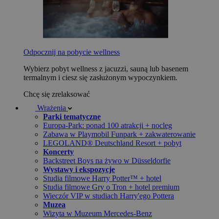
Odpocznij na pobycie wellness
Wybierz pobyt wellness z jacuzzi, sauną lub basenem
termalnym i ciesz się zasłużonym wypoczynkiem.
Chcę się zrelaksować
Wrażenia
Parki tematyczne
Europa-Park: ponad 100 atrakcji + nocleg
Zabawa w Playmobil Funpark + zakwaterowanie
LEGOLAND® Deutschland Resort + pobyt
Koncerty
Backstreet Boys na żywo w Düsseldorfie
Wystawy i ekspozycje
Studia filmowe Harry Potter™ + hotel
Studia filmowe Gry o Tron + hotel premium
Wieczór VIP w studiach Harry'ego Pottera
Muzea
Wizyta w Muzeum Mercedes-Benz