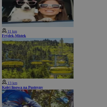
11 km
Frýdek-Místek
13 km
Kolej linowa na Pustevny