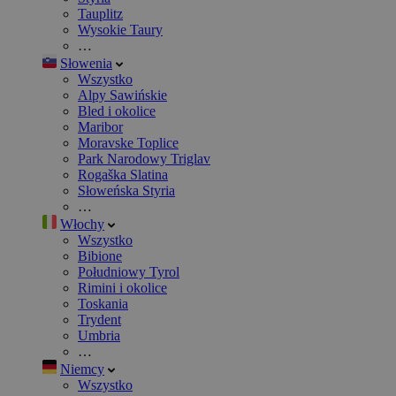
Tauplitz
Wysokie Taury
…
Słowenia
Wszystko
Alpy Sawińskie
Bled i okolice
Maribor
Moravske Toplice
Park Narodowy Triglav
Rogaška Slatina
Słoweńska Styria
…
Włochy
Wszystko
Bibione
Południowy Tyrol
Rimini i okolice
Toskania
Trydent
Umbria
…
Niemcy
Wszystko