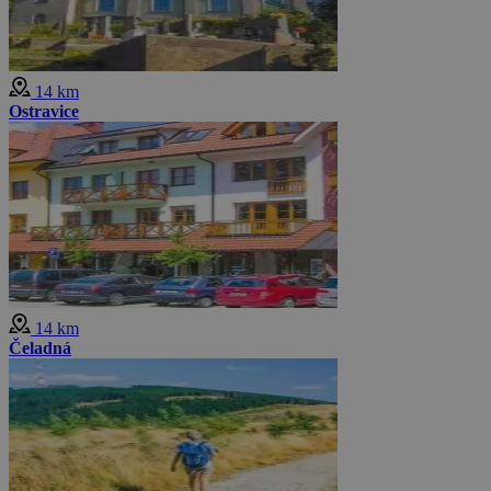
14 km
Ostravice
14 km
Čeladná