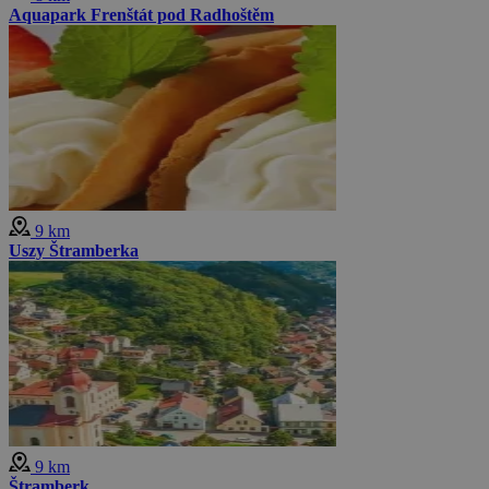
Aquapark Frenštát pod Radhoštěm
9 km
Uszy Štramberka
9 km
Štramberk