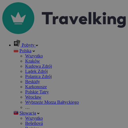
Pobyty
Polska
Wszystko
Kraków
Kudowa Zdrój
Lądek Zdrój
Polanica Zdrój
Beskidy
Karkonosze
Polskie Tatry
Wrocław
Wybrzeże Morza Bałtyckiego
…
Słowacja
Wszystko
Bešeňová