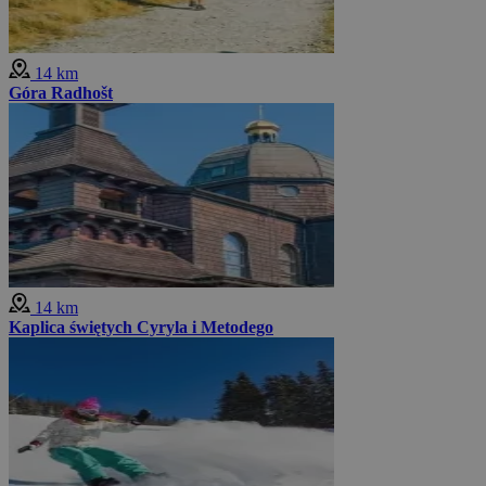
14 km
Góra Radhošt
14 km
Kaplica świętych Cyryla i Metodego