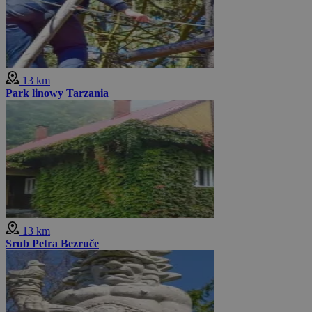
13 km
Park linowy Tarzania
13 km
Srub Petra Bezruče