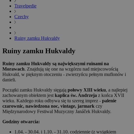
Travelpedie
Czechy
Ruiny zamku Hukvaldy
Ruiny zamku Hukvaldy
Ruiny zamku Hukvaldy są największymi ruinami na
Morawach
. Znajdują się one na wzgórzu nad miejscowością
Hukvald, w pięknym otoczeniu - zwierzyńcu pełnym muflonów i
danieli.
Początki zamku Hukvaldy sięgają
połowy XIII wieku
, a najlepiej
zachowanym obiektem jest
kaplica św. Andrzeja
z końca XVII
wieku. Każdego roku odbywa się tu szereg imprez -
palenie
czarownic, nawiedzona noc, vintage, jarmark
czy
Międzynarodowy Festiwal Muzyczny Janáček Hukvaldy.
Godziny otwarcia:
1.04. - 30.04. i 1.10. - 31.10. codziennie (z wyjątkiem