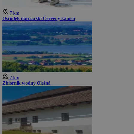
7 km
Ośrodek narciarski Červený kámen
7 km
Zbiornik wodny Olešná