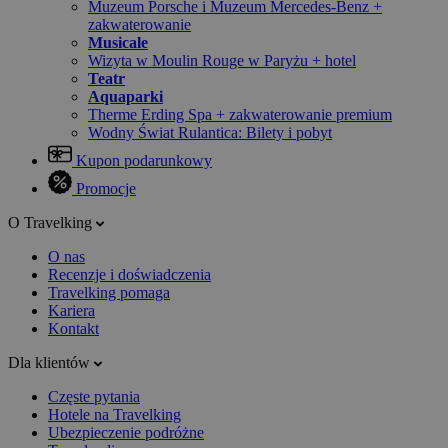
Muzeum Porsche i Muzeum Mercedes-Benz +
zakwaterowanie
Musicale
Wizyta w Moulin Rouge w Paryżu + hotel
Teatr
Aquaparki
Therme Erding Spa + zakwaterowanie premium
Wodny Świat Rulantica: Bilety i pobyt
Kupon podarunkowy
Promocje
O Travelking
O nas
Recenzje i doświadczenia
Travelking pomaga
Kariera
Kontakt
Dla klientów
Częste pytania
Hotele na Travelking
Ubezpieczenie podróżne