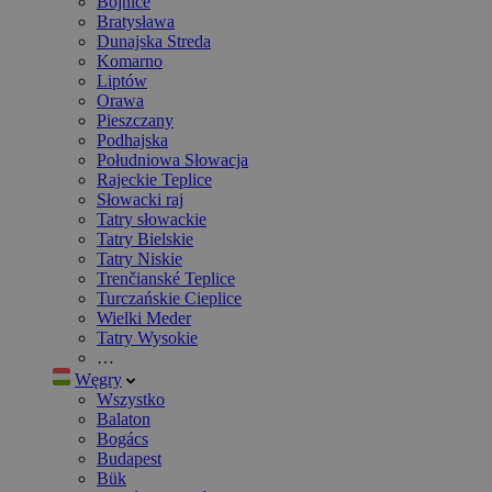
Bojnice
Bratysława
Dunajska Streda
Komarno
Liptów
Orawa
Pieszczany
Podhajska
Południowa Słowacja
Rajeckie Teplice
Słowacki raj
Tatry słowackie
Tatry Bielskie
Tatry Niskie
Trenčianské Teplice
Turczańskie Cieplice
Wielki Meder
Tatry Wysokie
…
Węgry
Wszystko
Balaton
Bogács
Budapest
Bük