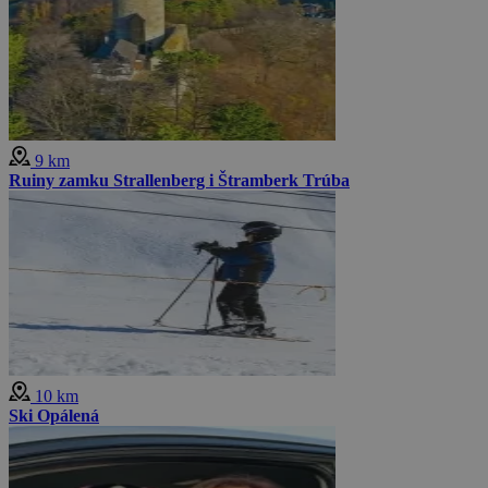
9 km
Ruiny zamku Strallenberg i Štramberk Trúba
10 km
Ski Opálená