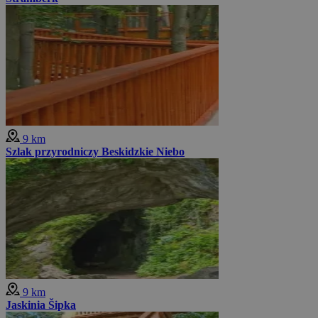
9 km
Szlak przyrodniczy Beskidzkie Niebo
9 km
Jaskinia Šipka