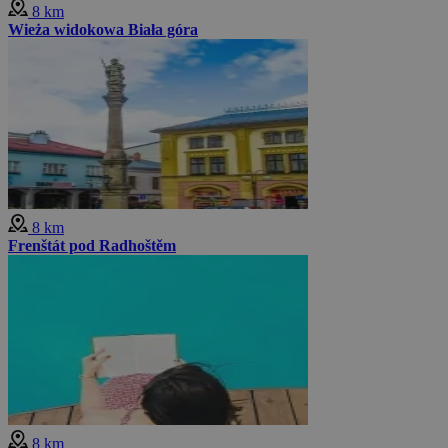
8 km
Wieża widokowa Biała góra
8 km
Frenštát pod Radhoštěm
8 km