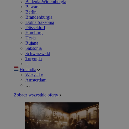
Badenia-Wirtembergia
Bawaria
Berlin
Brandenburgia
Dolna Saksonia
Düsseldorf
Hamburg
Hesja
Rujana
Saksonia
Schwarzwald
Turyngia
…
Holandia
Wszystko
Amsterdam
…
Zobacz wszystkie oferty