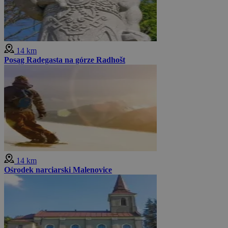
14 km
Posąg Radegasta na górze Radhošt
14 km
Ośrodek narciarski Malenovice