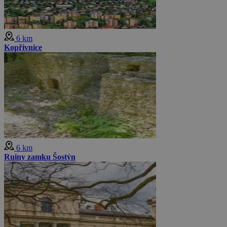
6 km
Kopřivnice
6 km
Ruiny zamku Šostýn