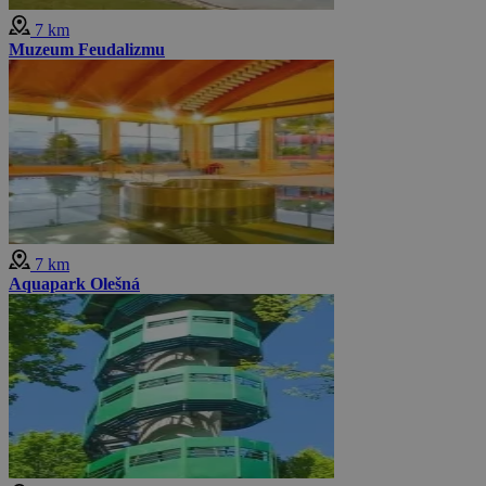
7 km
Muzeum Feudalizmu
7 km
Aquapark Olešná