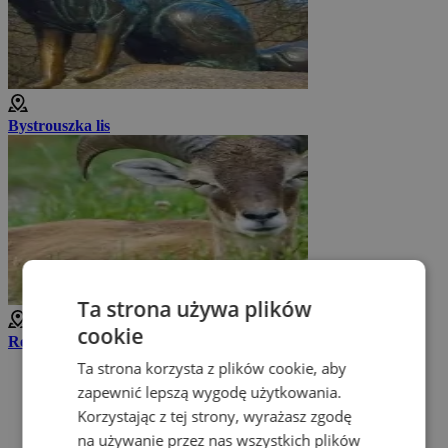
Bystrouszka lis
Ta strona używa plików
1 km
cookie
Rezerwat Hukvaldy
Ta strona korzysta z plików cookie, aby
zapewnić lepszą wygodę użytkowania.
Korzystając z tej strony, wyrażasz zgodę
na używanie przez nas wszystkich plików