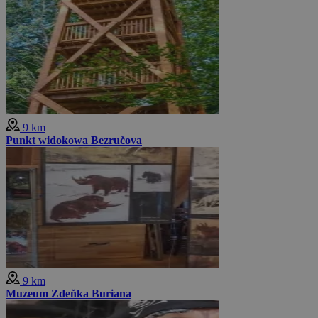
9 km
Punkt widokowa Bezručova
9 km
Muzeum Zdeňka Buriana