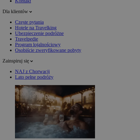
Kontakt
Dla klientów
Częste pytania
Hotele na Travelking
Ubezpieczenie podróżne
Travelpedie
Program lojalnościowy
Osobiście zweryfikowane pobyty
Zainspiruj się
NAJ z Chorwacji
Lato pełne podróży