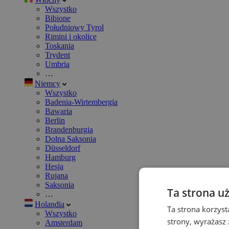
Wszystko
Bibione
Południowy Tyrol
Rimini i okolice
Toskania
Trydent
Umbria
…
Niemcy
Wszystko
Badenia-Wirtembergia
Bawaria
Berlin
Brandenburgia
Dolna Saksonia
Düsseldorf
Hamburg
Hesja
Rujana
Saksonia
Ta strona u
…
Holandia
Ta strona korzyst
Wszystko
strony, wyrażasz
Amsterdam