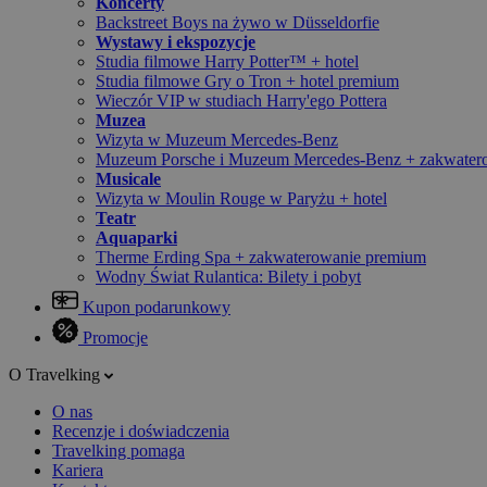
Koncerty
Backstreet Boys na żywo w Düsseldorfie
Wystawy i ekspozycje
Studia filmowe Harry Potter™ + hotel
Studia filmowe Gry o Tron + hotel premium
Wieczór VIP w studiach Harry'ego Pottera
Muzea
Wizyta w Muzeum Mercedes-Benz
Muzeum Porsche i Muzeum Mercedes-Benz + zakwater
Musicale
Wizyta w Moulin Rouge w Paryżu + hotel
Teatr
Aquaparki
Therme Erding Spa + zakwaterowanie premium
Wodny Świat Rulantica: Bilety i pobyt
Kupon podarunkowy
Promocje
O Travelking
O nas
Recenzje i doświadczenia
Travelking pomaga
Kariera