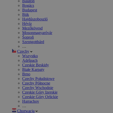
Balaton
Bogács
Budapest
Bük
Hajdúszoboszló
Hévíz
Mezőkövesd
Mosonmagyaróvár
Šoproň
Szentgotthárd
…
Czechy
Wszystko
Adršpach
Czeskie Beskidy
Białe Karpaty
Brno
Czechy Południowe
Czechy Północne
Czechy Wschodnie
Czeskie Góry Izerskie
Czeskie Góry Orlickie
Harrachov
…
Chorwacja