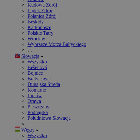
Kudowa Zdrój
Lądek Zdrój
Polanica Zdrój
Beskidy
Karkonosze
Polskie Tatry
Wrocław
Wybrzeże Morza Bałtyckiego
…
Słowacja
Wszystko
Bešeňová
Bojnice
Bratysława
Dunajska Streda
Komarno
Liptów
Orawa
Pieszczany
Podhajska
Południowa Słowacja
…
Węgry
Wszystko