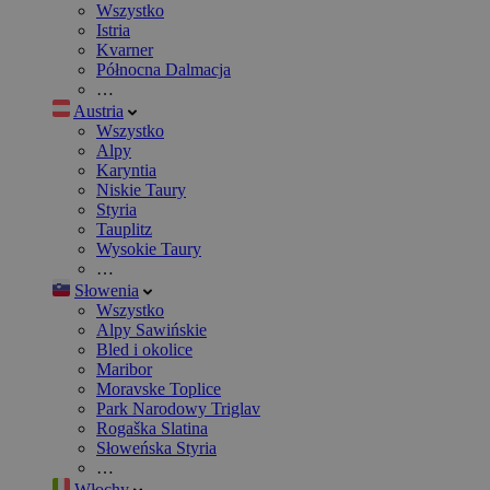
Wszystko
Istria
Kvarner
Północna Dalmacja
…
Austria
Wszystko
Alpy
Karyntia
Niskie Taury
Styria
Tauplitz
Wysokie Taury
…
Słowenia
Wszystko
Alpy Sawińskie
Bled i okolice
Maribor
Moravske Toplice
Park Narodowy Triglav
Rogaška Slatina
Słoweńska Styria
…
Włochy