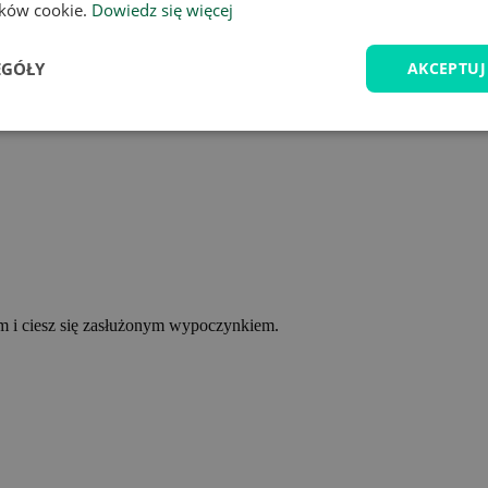
lików cookie.
Dowiedz się więcej
EGÓŁY
AKCEPTUJ
ym i ciesz się zasłużonym wypoczynkiem.