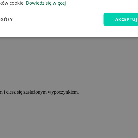
lików cookie.
Dowiedz się więcej
EGÓŁY
AKCEPTUJ
ym i ciesz się zasłużonym wypoczynkiem.