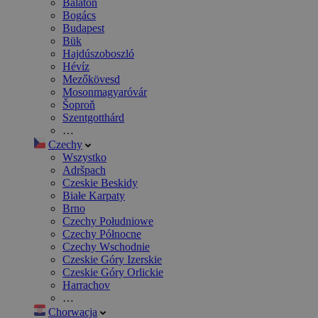
Balaton
Bogács
Budapest
Bük
Hajdúszoboszló
Hévíz
Mezőkövesd
Mosonmagyaróvár
Šoproň
Szentgotthárd
…
Czechy
Wszystko
Adršpach
Czeskie Beskidy
Białe Karpaty
Brno
Czechy Południowe
Czechy Północne
Czechy Wschodnie
Czeskie Góry Izerskie
Czeskie Góry Orlickie
Harrachov
…
Chorwacja