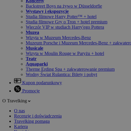
Koncerty
Backstreet Boys na żywo w Düsseldorfie
Wystawy i ekspozycje
Studia filmowe Harry Potter™ + hotel
Studia filmowe Gry o Tron + hotel premium
Wieczór VIP w studiach Harry'ego Pottera
Muzea
Wizyta w Muzeum Mercedes-Benz
Muzeum Porsche i Muzeum Mercedes-Benz + zakwater
Musicale
Wizyta w Moulin Rouge w Paryżu + hotel
Teatr
Aquaparki
Therme Erding Spa + zakwaterowanie premium
Wodny Świat Rulantica: Bilety i pobyt
Kupon podarunkowy
Promocje
O Travelking
O nas
Recenzje i doświadczenia
Travelking pomaga
Kariera