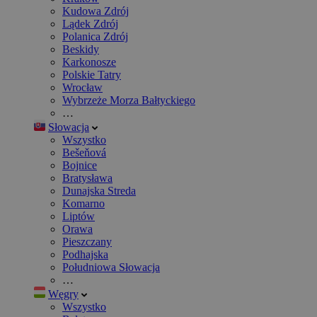
Kudowa Zdrój
Lądek Zdrój
Polanica Zdrój
Beskidy
Karkonosze
Polskie Tatry
Wrocław
Wybrzeże Morza Bałtyckiego
…
Słowacja
Wszystko
Bešeňová
Bojnice
Bratysława
Dunajska Streda
Komarno
Liptów
Orawa
Pieszczany
Podhajska
Południowa Słowacja
…
Węgry
Wszystko