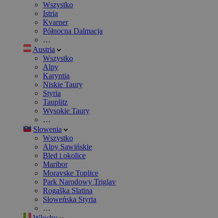
Wszystko
Istria
Kvarner
Północna Dalmacja
…
Austria
Wszystko
Alpy
Karyntia
Niskie Taury
Styria
Tauplitz
Wysokie Taury
…
Słowenia
Wszystko
Alpy Sawińskie
Bled i okolice
Maribor
Moravske Toplice
Park Narodowy Triglav
Rogaška Slatina
Słoweńska Styria
…
Włochy