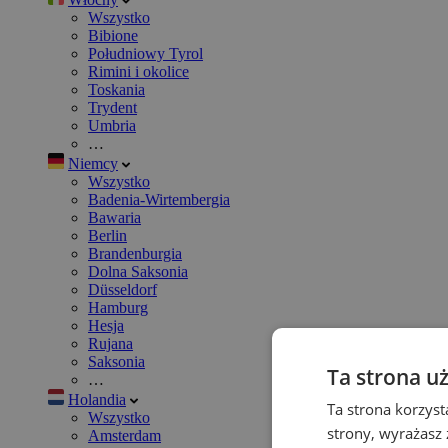
Wszystko
Bibione
Południowy Tyrol
Rimini i okolice
Toskania
Trydent
Umbria
…
Niemcy
Wszystko
Badenia-Wirtembergia
Bawaria
Berlin
Brandenburgia
Dolna Saksonia
Düsseldorf
Hamburg
Hesja
Rujana
Saksonia
Ta strona u
…
Holandia
Ta strona korzyst
Wszystko
strony, wyrażasz
Amsterdam