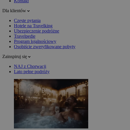
Kontakt
Dla klientów
Częste pytania
Hotele na Travelking
Ubezpieczenie podróżne
Travelpedie
Program lojalnościowy
Osobiście zweryfikowane pobyty
Zainspiruj się
NAJ z Chorwacji
Lato pełne podróży