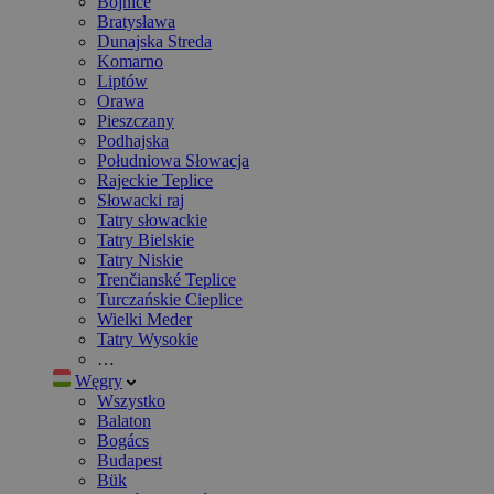
Bojnice
Bratysława
Dunajska Streda
Komarno
Liptów
Orawa
Pieszczany
Podhajska
Południowa Słowacja
Rajeckie Teplice
Słowacki raj
Tatry słowackie
Tatry Bielskie
Tatry Niskie
Trenčianské Teplice
Turczańskie Cieplice
Wielki Meder
Tatry Wysokie
…
Węgry
Wszystko
Balaton
Bogács
Budapest
Bük