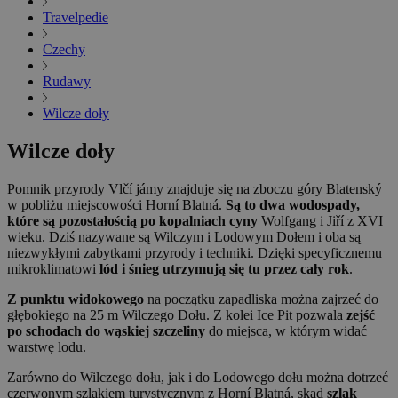
Travelpedie
Czechy
Rudawy
Wilcze doły
Wilcze doły
Pomnik przyrody Vlčí jámy znajduje się na zboczu góry Blatenský
w pobliżu miejscowości Horní Blatná.
Są to dwa wodospady,
które są pozostałością po kopalniach cyny
Wolfgang i Jiří z XVI
wieku. Dziś nazywane są Wilczym i Lodowym Dołem i oba są
niezwykłymi zabytkami przyrody i techniki. Dzięki specyficznemu
mikroklimatowi
lód i śnieg utrzymują się tu przez cały rok
.
Z punktu widokowego
na początku zapadliska można zajrzeć do
głębokiego na 25 m Wilczego Dołu. Z kolei Ice Pit pozwala
zejść
po schodach do wąskiej szczeliny
do miejsca, w którym widać
warstwę lodu.
Zarówno do Wilczego dołu, jak i do Lodowego dołu można dotrzeć
czerwonym szlakiem turystycznym z Horní Blatná, skąd
szlak