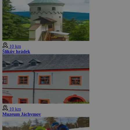
10 km
Šlikův hrádek
10 km
Muzeum Jáchymov