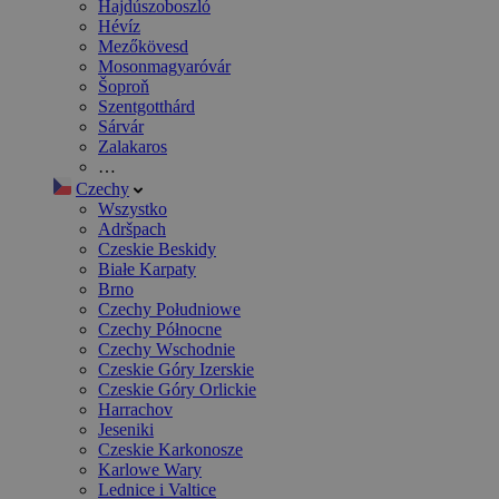
Hajdúszoboszló
Hévíz
Mezőkövesd
Mosonmagyaróvár
Šoproň
Szentgotthárd
Sárvár
Zalakaros
…
Czechy
Wszystko
Adršpach
Czeskie Beskidy
Białe Karpaty
Brno
Czechy Południowe
Czechy Północne
Czechy Wschodnie
Czeskie Góry Izerskie
Czeskie Góry Orlickie
Harrachov
Jeseniki
Czeskie Karkonosze
Karlowe Wary
Lednice i Valtice