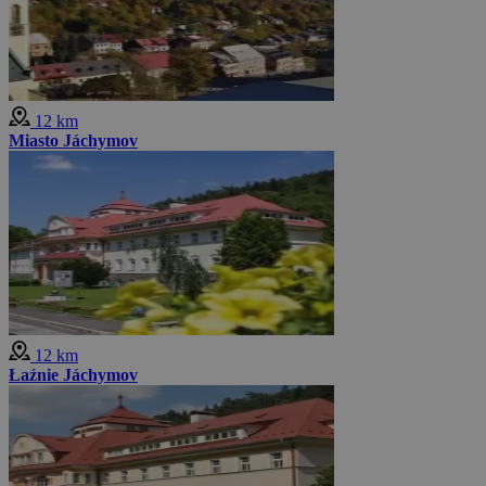
12 km
Miasto Jáchymov
12 km
Łaźnie Jáchymov