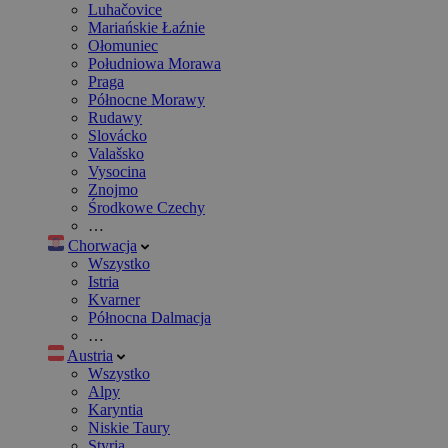
Luhačovice
Mariańskie Łaźnie
Ołomuniec
Południowa Morawa
Praga
Północne Morawy
Rudawy
Slovácko
Valašsko
Vysocina
Znojmo
Środkowe Czechy
…
Chorwacja
Wszystko
Istria
Kvarner
Północna Dalmacja
…
Austria
Wszystko
Alpy
Karyntia
Niskie Taury
Styria