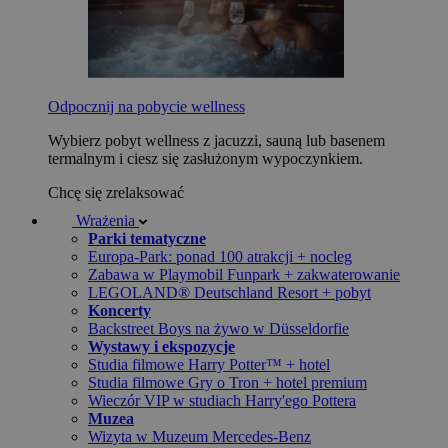
Odpocznij na pobycie wellness
Wybierz pobyt wellness z jacuzzi, sauną lub basenem
termalnym i ciesz się zasłużonym wypoczynkiem.
Chcę się zrelaksować
Wrażenia
Parki tematyczne
Europa-Park: ponad 100 atrakcji + nocleg
Zabawa w Playmobil Funpark + zakwaterowanie
LEGOLAND® Deutschland Resort + pobyt
Koncerty
Backstreet Boys na żywo w Düsseldorfie
Wystawy i ekspozycje
Studia filmowe Harry Potter™ + hotel
Studia filmowe Gry o Tron + hotel premium
Wieczór VIP w studiach Harry'ego Pottera
Muzea
Wizyta w Muzeum Mercedes-Benz