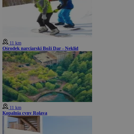
11 km
Ośrodek narciarski Boží Dar - Neklid
11 km
Kopalnia cyny Rolava