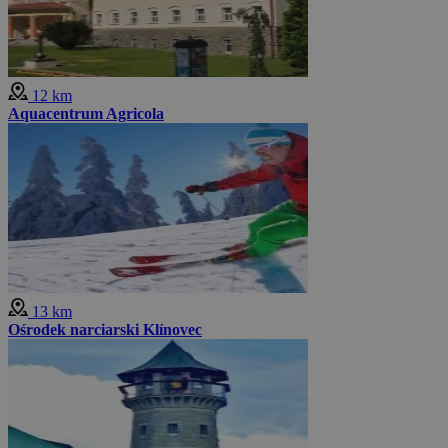
12 km
Aquacentrum Agricola
13 km
Ośrodek narciarski Klínovec