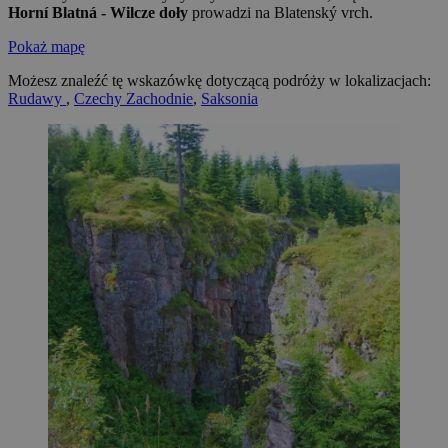
Horní Blatná - Wilcze doły
prowadzi na Blatenský vrch.
Pokaż mapę
Możesz znaleźć tę wskazówkę dotyczącą podróży w lokalizacjach:
Rudawy
,
Czechy Zachodnie
,
Saksonia