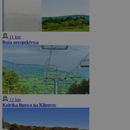
11 km
Boża perspektywa
12 km
Kolejka linowa na Klínovec