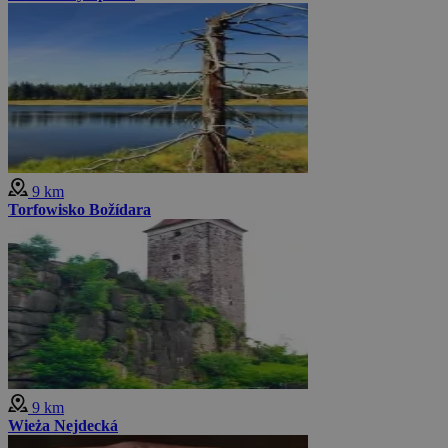
9 km
Torfowisko Božídara
9 km
Wieża Nejdecká