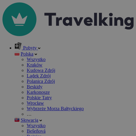
Pobyty
Polska
Wszystko
Kraków
Kudowa Zdrój
Lądek Zdrój
Polanica Zdrój
Beskidy
Karkonosze
Polskie Tatry
Wrocław
Wybrzeże Morza Bałtyckiego
…
Słowacja
Wszystko
Bešeňová