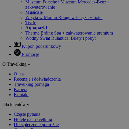
Muzeum Porsche i Muzeum Mercedes-Benz +
zakwaterowanie
Musicale
Wizyta w Moulin Rouge w Paryżu + hotel
Teatr
Aquaparki
Therme Erding Spa + zakwaterowanie premium
Wodny Świat Rulantica: Bilety i pobyt
Kupon podarunkowy
Promocje
O Travelking
O nas
Recenzje i doświadczenia
Travelking pomaga
Kariera
Kontakt
Dla klientów
Częste pytania
Hotele na Travelking
Ubezpieczenie podróżne