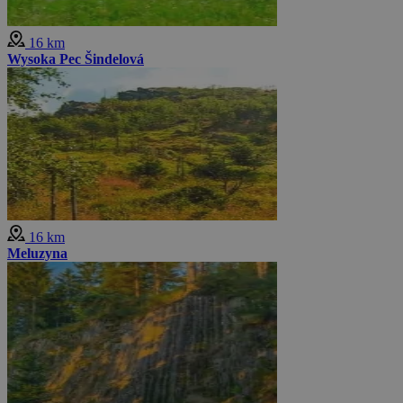
16 km
Wysoka Pec Šindelová
16 km
Meluzyna