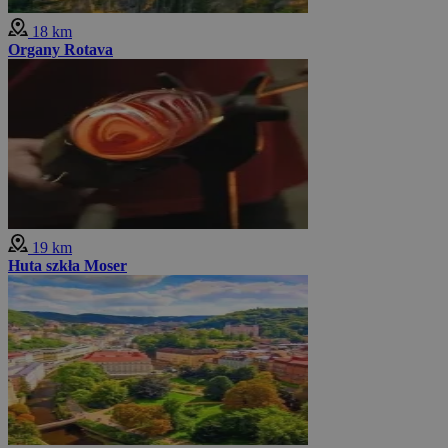
18 km
Organy Rotava
19 km
Huta szkła Moser