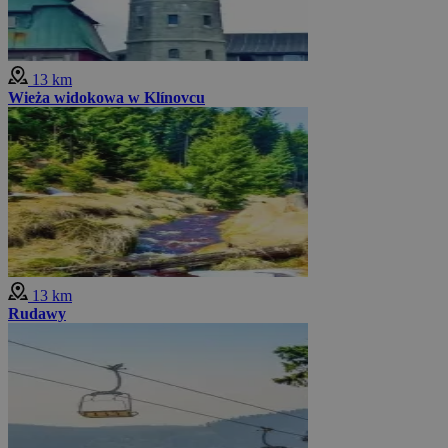
13 km
Wieża widokowa w Klínovcu
13 km
Rudawy