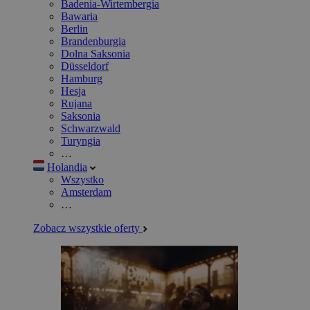
Badenia-Wirtembergia
Bawaria
Berlin
Brandenburgia
Dolna Saksonia
Düsseldorf
Hamburg
Hesja
Rujana
Saksonia
Schwarzwald
Turyngia
…
Holandia
Wszystko
Amsterdam
…
Zobacz wszystkie oferty