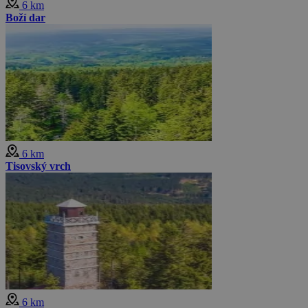
6 km
Boží dar
6 km
Tisovský vrch
6 km