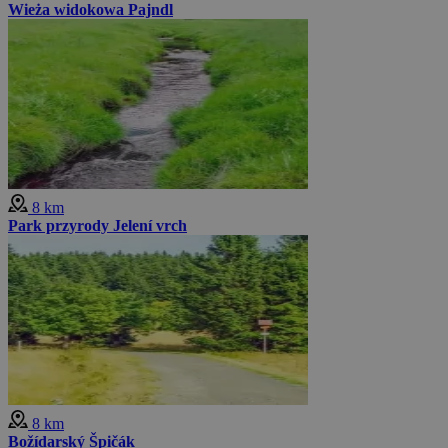
Wieża widokowa Pajndl
8 km
Park przyrody Jelení vrch
8 km
Božídarský Špičák