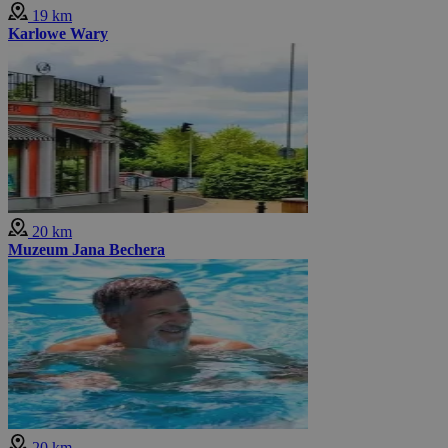
19 km
Karlowe Wary
20 km
Muzeum Jana Bechera
20 km