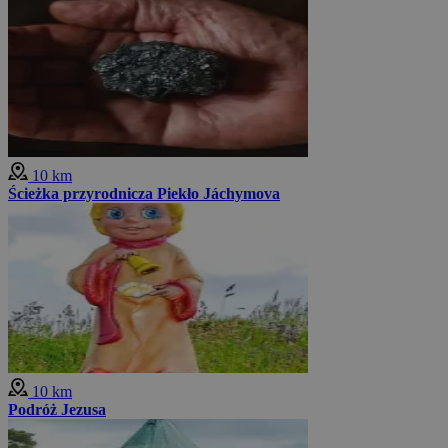
10 km
Ścieżka przyrodnicza Piekło Jáchymova
10 km
Podróż Jezusa