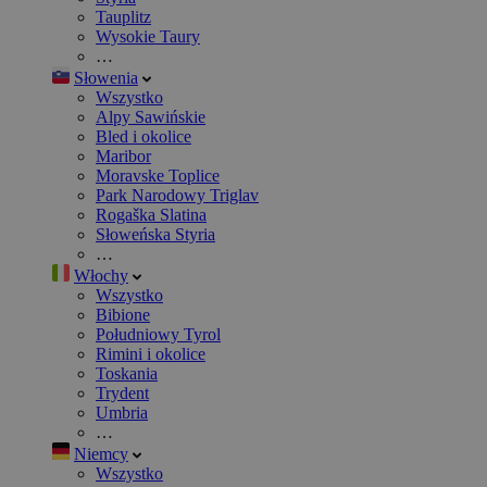
Tauplitz
Wysokie Taury
…
Słowenia
Wszystko
Alpy Sawińskie
Bled i okolice
Maribor
Moravske Toplice
Park Narodowy Triglav
Rogaška Slatina
Słoweńska Styria
…
Włochy
Wszystko
Bibione
Południowy Tyrol
Rimini i okolice
Toskania
Trydent
Umbria
…
Niemcy
Wszystko