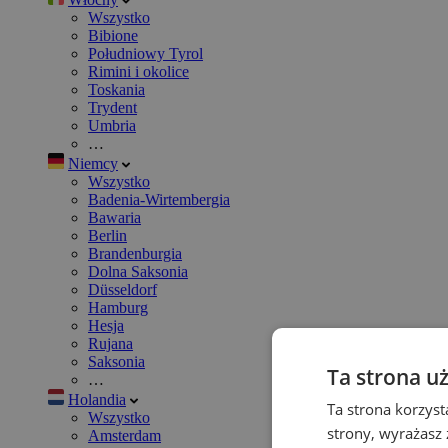
Wszystko
Bibione
Południowy Tyrol
Rimini i okolice
Toskania
Trydent
Umbria
…
Niemcy
Wszystko
Badenia-Wirtembergia
Bawaria
Berlin
Brandenburgia
Dolna Saksonia
Düsseldorf
Hamburg
Hesja
Rujana
Saksonia
Ta strona u
…
Holandia
Ta strona korzyst
Wszystko
strony, wyrażasz
Amsterdam