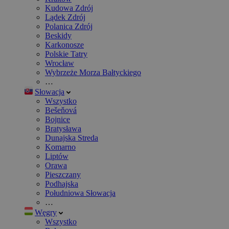
Kudowa Zdrój
Lądek Zdrój
Polanica Zdrój
Beskidy
Karkonosze
Polskie Tatry
Wrocław
Wybrzeże Morza Bałtyckiego
…
Słowacja
Wszystko
Bešeňová
Bojnice
Bratysława
Dunajska Streda
Komarno
Liptów
Orawa
Pieszczany
Podhajska
Południowa Słowacja
…
Węgry
Wszystko