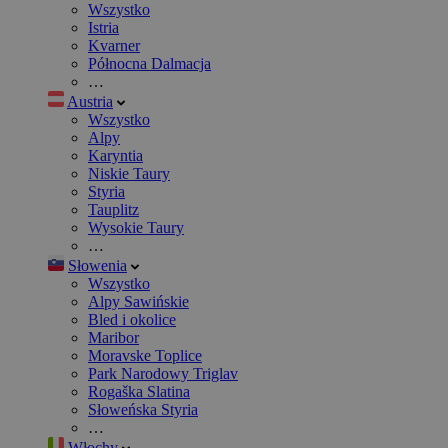
Wszystko
Istria
Kvarner
Północna Dalmacja
…
Austria
Wszystko
Alpy
Karyntia
Niskie Taury
Styria
Tauplitz
Wysokie Taury
…
Słowenia
Wszystko
Alpy Sawińskie
Bled i okolice
Maribor
Moravske Toplice
Park Narodowy Triglav
Rogaška Slatina
Słoweńska Styria
…
Włochy