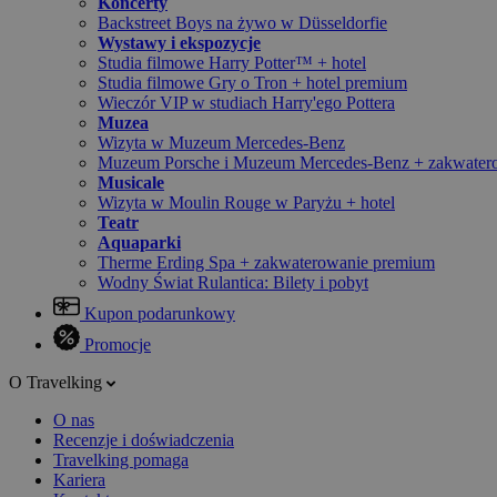
Koncerty
Backstreet Boys na żywo w Düsseldorfie
Wystawy i ekspozycje
Studia filmowe Harry Potter™ + hotel
Studia filmowe Gry o Tron + hotel premium
Wieczór VIP w studiach Harry'ego Pottera
Muzea
Wizyta w Muzeum Mercedes-Benz
Muzeum Porsche i Muzeum Mercedes-Benz + zakwater
Musicale
Wizyta w Moulin Rouge w Paryżu + hotel
Teatr
Aquaparki
Therme Erding Spa + zakwaterowanie premium
Wodny Świat Rulantica: Bilety i pobyt
Kupon podarunkowy
Promocje
O Travelking
O nas
Recenzje i doświadczenia
Travelking pomaga
Kariera