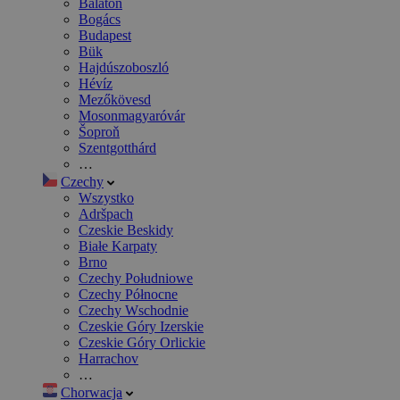
Balaton
Bogács
Budapest
Bük
Hajdúszoboszló
Hévíz
Mezőkövesd
Mosonmagyaróvár
Šoproň
Szentgotthárd
…
Czechy
Wszystko
Adršpach
Czeskie Beskidy
Białe Karpaty
Brno
Czechy Południowe
Czechy Północne
Czechy Wschodnie
Czeskie Góry Izerskie
Czeskie Góry Orlickie
Harrachov
…
Chorwacja