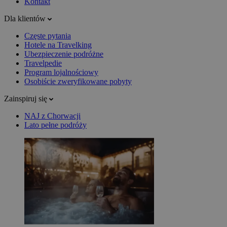
Kontakt
Dla klientów
Częste pytania
Hotele na Travelking
Ubezpieczenie podróżne
Travelpedie
Program lojalnościowy
Osobiście zweryfikowane pobyty
Zainspiruj się
NAJ z Chorwacji
Lato pełne podróży