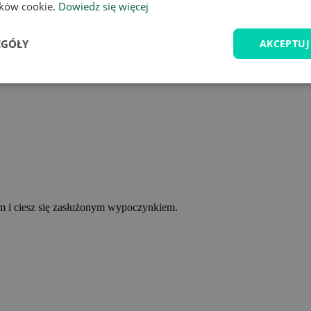
lików cookie.
Dowiedz się więcej
EGÓŁY
AKCEPTUJ
ym i ciesz się zasłużonym wypoczynkiem.