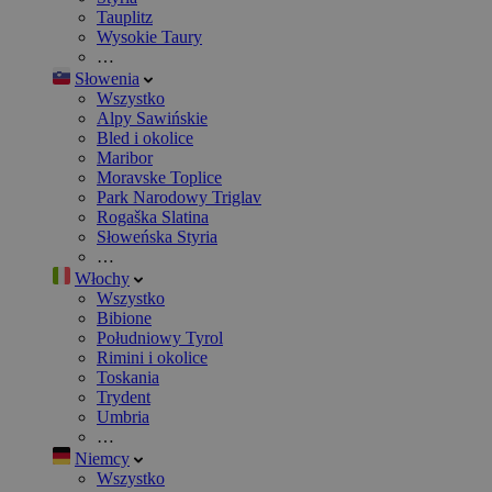
Tauplitz
Wysokie Taury
…
Słowenia
Wszystko
Alpy Sawińskie
Bled i okolice
Maribor
Moravske Toplice
Park Narodowy Triglav
Rogaška Slatina
Słoweńska Styria
…
Włochy
Wszystko
Bibione
Południowy Tyrol
Rimini i okolice
Toskania
Trydent
Umbria
…
Niemcy
Wszystko