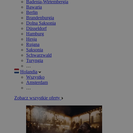
Badenia-Wirtembergia
Bawaria
Berlin
Brandenburgia
Dolna Saksonia
Düsseldorf
Hamburg
Hesja
Rujana
Saksonia
Schwarzwald
Turyngia
…
Holandia
Wszystko
Amsterdam
…
Zobacz wszystkie oferty