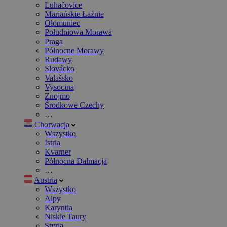
Luhačovice
Mariańskie Łaźnie
Ołomuniec
Południowa Morawa
Praga
Północne Morawy
Rudawy
Slovácko
Valašsko
Vysocina
Znojmo
Środkowe Czechy
…
Chorwacja
Wszystko
Istria
Kvarner
Północna Dalmacja
…
Austria
Wszystko
Alpy
Karyntia
Niskie Taury
Styria