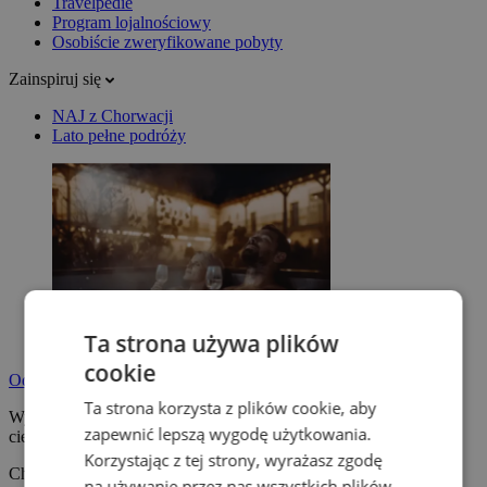
Travelpedie
Program lojalnościowy
Osobiście zweryfikowane pobyty
Zainspiruj się
NAJ z Chorwacji
Lato pełne podróży
Ta strona używa plików
cookie
Odpocznij na pobycie wellness
Ta strona korzysta z plików cookie, aby
Wybierz pobyt wellness z jacuzzi, sauną lub basenem termalnym i
zapewnić lepszą wygodę użytkowania.
ciesz się zasłużonym wypoczynkiem.
Korzystając z tej strony, wyrażasz zgodę
Chcę się zrelaksować
na używanie przez nas wszystkich plików