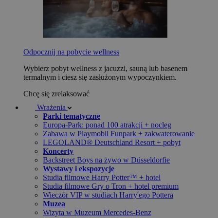
Odpocznij na pobycie wellness
Wybierz pobyt wellness z jacuzzi, sauną lub basenem
termalnym i ciesz się zasłużonym wypoczynkiem.
Chcę się zrelaksować
Wrażenia
Parki tematyczne
Europa-Park: ponad 100 atrakcji + nocleg
Zabawa w Playmobil Funpark + zakwaterowanie
LEGOLAND® Deutschland Resort + pobyt
Koncerty
Backstreet Boys na żywo w Düsseldorfie
Wystawy i ekspozycje
Studia filmowe Harry Potter™ + hotel
Studia filmowe Gry o Tron + hotel premium
Wieczór VIP w studiach Harry'ego Pottera
Muzea
Wizyta w Muzeum Mercedes-Benz