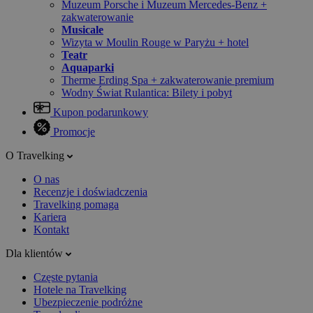
Muzeum Porsche i Muzeum Mercedes-Benz +
zakwaterowanie
Musicale
Wizyta w Moulin Rouge w Paryżu + hotel
Teatr
Aquaparki
Therme Erding Spa + zakwaterowanie premium
Wodny Świat Rulantica: Bilety i pobyt
Kupon podarunkowy
Promocje
O Travelking
O nas
Recenzje i doświadczenia
Travelking pomaga
Kariera
Kontakt
Dla klientów
Częste pytania
Hotele na Travelking
Ubezpieczenie podróżne