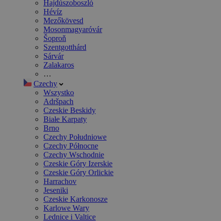
Hajdúszoboszló
Hévíz
Mezőkövesd
Mosonmagyaróvár
Šoproň
Szentgotthárd
Sárvár
Zalakaros
…
Czechy
Wszystko
Adršpach
Czeskie Beskidy
Białe Karpaty
Brno
Czechy Południowe
Czechy Północne
Czechy Wschodnie
Czeskie Góry Izerskie
Czeskie Góry Orlickie
Harrachov
Jeseniki
Czeskie Karkonosze
Karlowe Wary
Lednice i Valtice