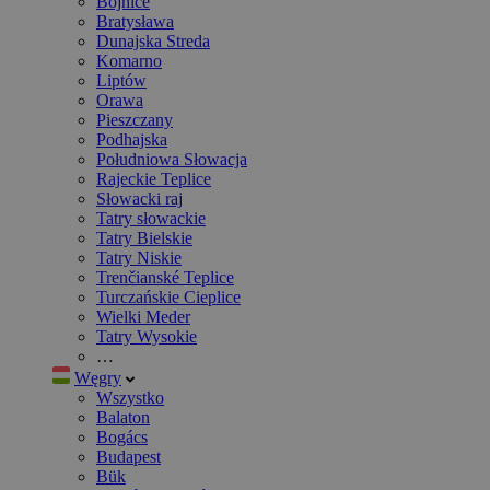
Bojnice
Bratysława
Dunajska Streda
Komarno
Liptów
Orawa
Pieszczany
Podhajska
Południowa Słowacja
Rajeckie Teplice
Słowacki raj
Tatry słowackie
Tatry Bielskie
Tatry Niskie
Trenčianské Teplice
Turczańskie Cieplice
Wielki Meder
Tatry Wysokie
…
Węgry
Wszystko
Balaton
Bogács
Budapest
Bük