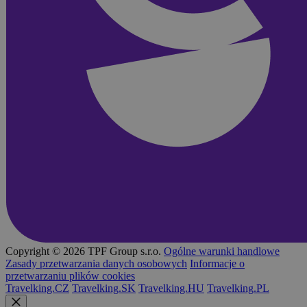
Copyright © 2026 TPF Group s.r.o.
Ogólne warunki handlowe
Zasady przetwarzania danych osobowych
Informacje o
przetwarzaniu plików cookies
Travelking.CZ
Travelking.SK
Travelking.HU
Travelking.PL