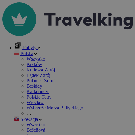
Pobyty
Polska
Wszystko
Kraków
Kudowa Zdrój
Lądek Zdrój
Polanica Zdrój
Beskidy
Karkonosze
Polskie Tatry
Wrocław
Wybrzeże Morza Bałtyckiego
…
Słowacja
Wszystko
Bešeňová