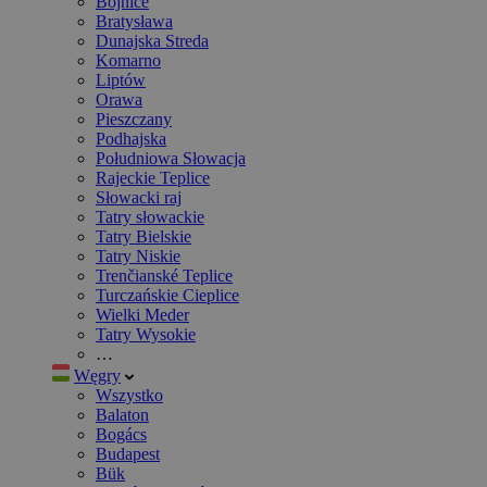
Bojnice
Bratysława
Dunajska Streda
Komarno
Liptów
Orawa
Pieszczany
Podhajska
Południowa Słowacja
Rajeckie Teplice
Słowacki raj
Tatry słowackie
Tatry Bielskie
Tatry Niskie
Trenčianské Teplice
Turczańskie Cieplice
Wielki Meder
Tatry Wysokie
…
Węgry
Wszystko
Balaton
Bogács
Budapest
Bük