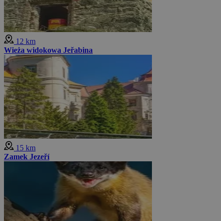
12 km
Wieża widokowa Jeřabina
15 km
Zamek Jezeří