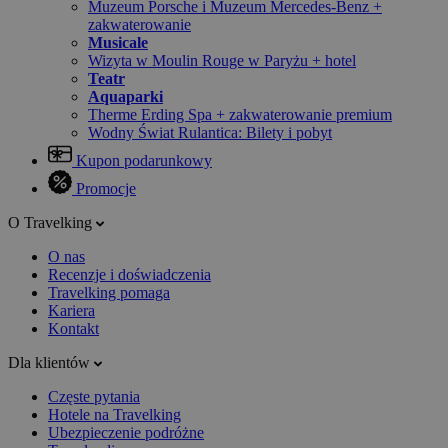
Muzeum Porsche i Muzeum Mercedes-Benz +
zakwaterowanie
Musicale
Wizyta w Moulin Rouge w Paryżu + hotel
Teatr
Aquaparki
Therme Erding Spa + zakwaterowanie premium
Wodny Świat Rulantica: Bilety i pobyt
Kupon podarunkowy
Promocje
O Travelking
O nas
Recenzje i doświadczenia
Travelking pomaga
Kariera
Kontakt
Dla klientów
Częste pytania
Hotele na Travelking
Ubezpieczenie podróżne