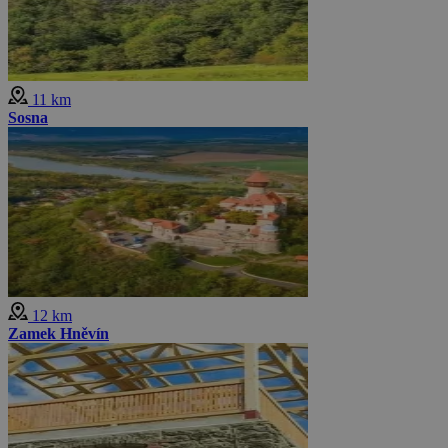
11 km
Sosna
12 km
Zamek Hněvín