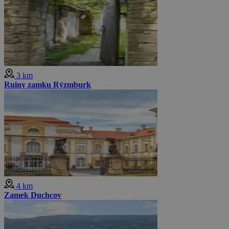
3 km
Ruiny zamku Rýzmburk
4 km
Zamek Duchcov