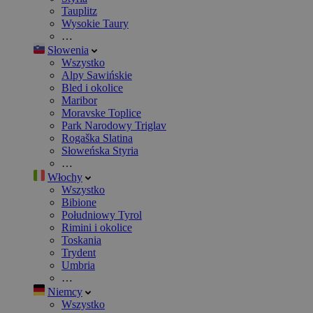
Tauplitz
Wysokie Taury
…
Słowenia
Wszystko
Alpy Sawińskie
Bled i okolice
Maribor
Moravske Toplice
Park Narodowy Triglav
Rogaška Slatina
Słoweńska Styria
…
Włochy
Wszystko
Bibione
Południowy Tyrol
Rimini i okolice
Toskania
Trydent
Umbria
…
Niemcy
Wszystko