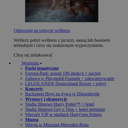
Odpocznij na pobycie wellness
Wybierz pobyt wellness z jacuzzi, sauną lub basenem
termalnym i ciesz się zasłużonym wypoczynkiem.
Chcę się zrelaksować
Wrażenia
Parki tematyczne
Europa-Park: ponad 100 atrakcji + nocleg
Zabawa w Playmobil Funpark + zakwaterowanie
LEGOLAND® Deutschland Resort + pobyt
Koncerty
Backstreet Boys na żywo w Düsseldorfie
Wystawy i ekspozycje
Studia filmowe Harry Potter™ + hotel
Studia filmowe Gry o Tron + hotel premium
Wieczór VIP w studiach Harry'ego Pottera
Muzea
Wizyta w Muzeum Mercedes-Benz