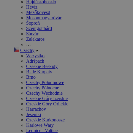
Hajdúszoboszló
Hévíz
Mezőkövesd
Mosonmagyaróvár
Šoproň
Szentgotthárd
Sárvár
Zalakaros
…
Czechy
Wszystko
Adršpach
Czeskie Beskidy
Białe Karpaty
Brno
Czechy Południowe
Czechy Północne
Czechy Wschodnie
Czeskie Góry Izerskie
Czeskie Góry Orlickie
Harrachov
Jeseniki
Czeskie Karkonosze
Karlowe Wary
Lednice i Valtice