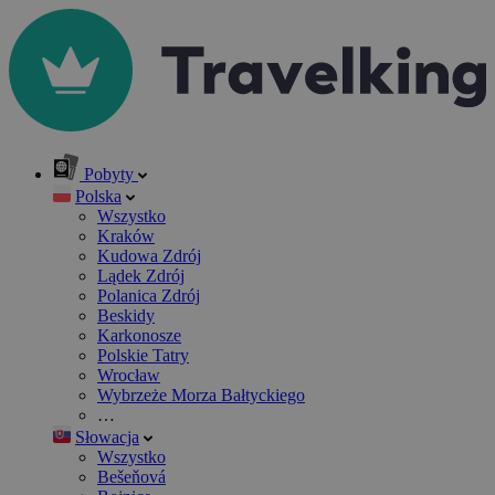
Pobyty
Polska
Wszystko
Kraków
Kudowa Zdrój
Lądek Zdrój
Polanica Zdrój
Beskidy
Karkonosze
Polskie Tatry
Wrocław
Wybrzeże Morza Bałtyckiego
…
Słowacja
Wszystko
Bešeňová