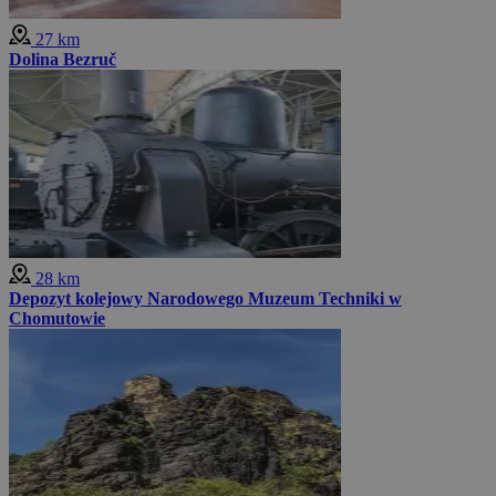
27 km
Dolina Bezruč
28 km
Depozyt kolejowy Narodowego Muzeum Techniki w
Chomutowie