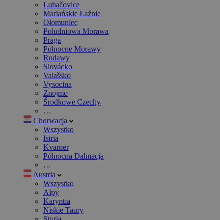
Luhačovice
Mariańskie Łaźnie
Ołomuniec
Południowa Morawa
Praga
Północne Morawy
Rudawy
Slovácko
Valašsko
Vysocina
Znojmo
Środkowe Czechy
…
Chorwacja
Wszystko
Istria
Kvarner
Północna Dalmacja
…
Austria
Wszystko
Alpy
Karyntia
Niskie Taury
Styria