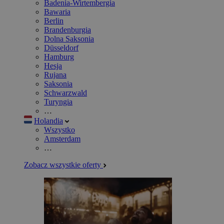
Badenia-Wirtembergia
Bawaria
Berlin
Brandenburgia
Dolna Saksonia
Düsseldorf
Hamburg
Hesja
Rujana
Saksonia
Schwarzwald
Turyngia
…
Holandia
Wszystko
Amsterdam
…
Zobacz wszystkie oferty