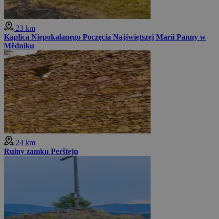
23 km
Kaplica Niepokalanego Poczęcia Najświętszej Marii Panny w
Mědníku
24 km
Ruiny zamku Perštejn