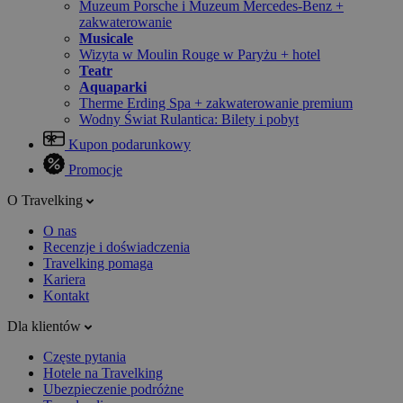
Muzeum Porsche i Muzeum Mercedes-Benz +
zakwaterowanie
Musicale
Wizyta w Moulin Rouge w Paryżu + hotel
Teatr
Aquaparki
Therme Erding Spa + zakwaterowanie premium
Wodny Świat Rulantica: Bilety i pobyt
Kupon podarunkowy
Promocje
O Travelking
O nas
Recenzje i doświadczenia
Travelking pomaga
Kariera
Kontakt
Dla klientów
Częste pytania
Hotele na Travelking
Ubezpieczenie podróżne