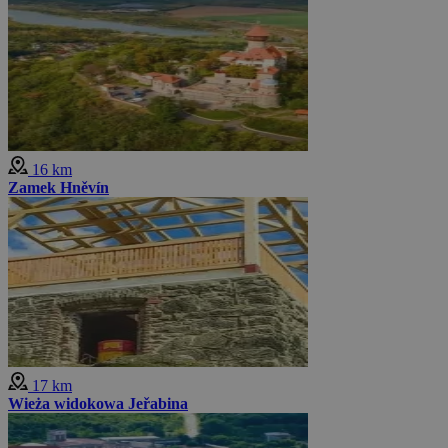
16 km
Zamek Hněvín
17 km
Wieża widokowa Jeřabina