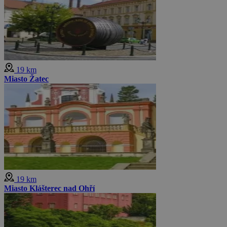
19 km
Miasto Žatec
19 km
Miasto Klášterec nad Ohří