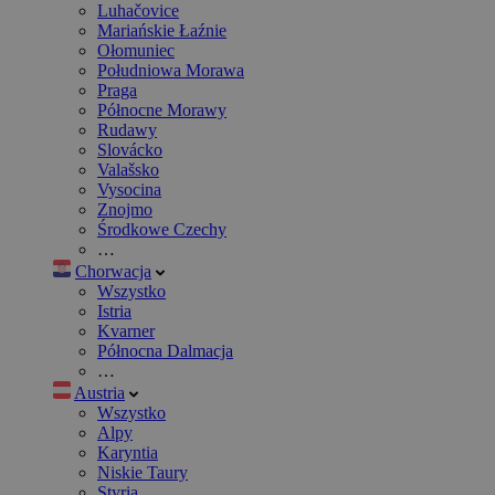
Luhačovice
Mariańskie Łaźnie
Ołomuniec
Południowa Morawa
Praga
Północne Morawy
Rudawy
Slovácko
Valašsko
Vysocina
Znojmo
Środkowe Czechy
…
Chorwacja
Wszystko
Istria
Kvarner
Północna Dalmacja
…
Austria
Wszystko
Alpy
Karyntia
Niskie Taury
Styria