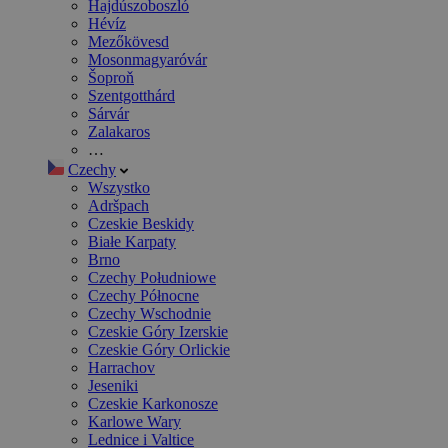
Hajdúszoboszló
Hévíz
Mezőkövesd
Mosonmagyaróvár
Šoproň
Szentgotthárd
Sárvár
Zalakaros
…
Czechy
Wszystko
Adršpach
Czeskie Beskidy
Białe Karpaty
Brno
Czechy Południowe
Czechy Północne
Czechy Wschodnie
Czeskie Góry Izerskie
Czeskie Góry Orlickie
Harrachov
Jeseniki
Czeskie Karkonosze
Karlowe Wary
Lednice i Valtice