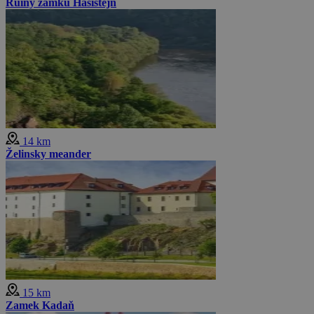
Ruiny zamku Hasištejn
14 km
Želinsky meander
15 km
Zamek Kadaň