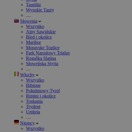
Tauplitz
Wysokie Taury
…
Słowenia
Wszystko
Alpy Sawińskie
Bled i okolice
Maribor
Moravske Toplice
Park Narodowy Triglav
Rogaška Slatina
Słoweńska Styria
…
Włochy
Wszystko
Bibione
Południowy Tyrol
Rimini i okolice
Toskania
Trydent
Umbria
…
Niemcy
Wszystko