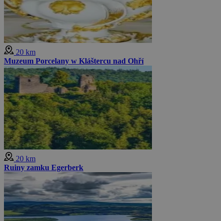
20 km
Muzeum Porcelany w Kláštercu nad Ohří
20 km
Ruiny zamku Egerberk