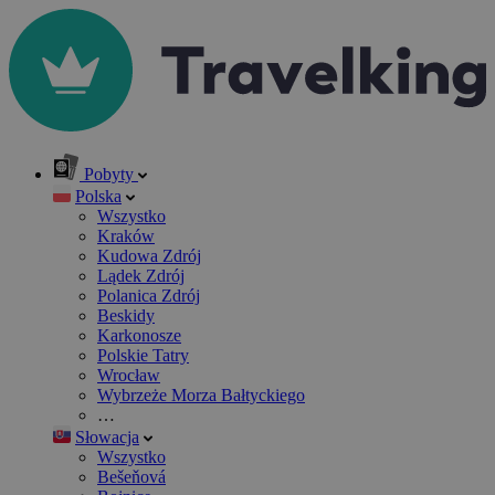
Pobyty
Polska
Wszystko
Kraków
Kudowa Zdrój
Lądek Zdrój
Polanica Zdrój
Beskidy
Karkonosze
Polskie Tatry
Wrocław
Wybrzeże Morza Bałtyckiego
…
Słowacja
Wszystko
Bešeňová