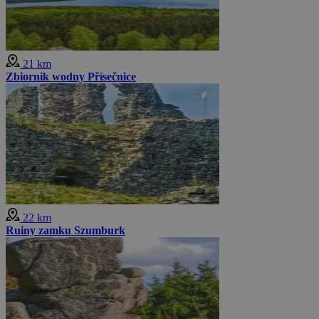
21 km
Zbiornik wodny Přísečnice
22 km
Ruiny zamku Szumburk