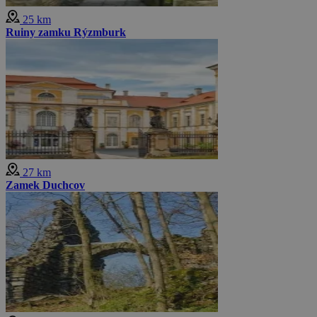
25 km
Ruiny zamku Rýzmburk
27 km
Zamek Duchcov