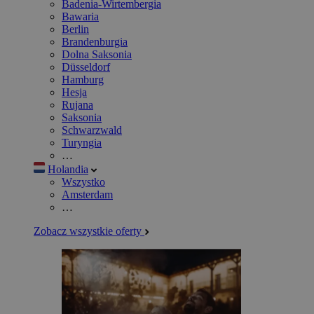
Badenia-Wirtembergia
Bawaria
Berlin
Brandenburgia
Dolna Saksonia
Düsseldorf
Hamburg
Hesja
Rujana
Saksonia
Schwarzwald
Turyngia
…
Holandia
Wszystko
Amsterdam
…
Zobacz wszystkie oferty