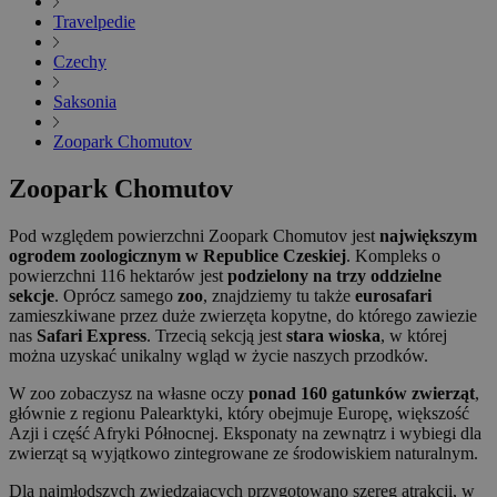
Travelpedie
Czechy
Saksonia
Zoopark Chomutov
Zoopark Chomutov
Pod względem powierzchni Zoopark Chomutov jest
największym
ogrodem zoologicznym w Republice Czeskiej
. Kompleks o
powierzchni 116 hektarów jest
podzielony na trzy oddzielne
sekcje
. Oprócz samego
zoo
, znajdziemy tu także
eurosafari
zamieszkiwane przez duże zwierzęta kopytne, do którego zawiezie
nas
Safari Express
. Trzecią sekcją jest
stara wioska
, w której
można uzyskać unikalny wgląd w życie naszych przodków.
W zoo zobaczysz na własne oczy
ponad 160 gatunków zwierząt
,
głównie z regionu Palearktyki, który obejmuje Europę, większość
Azji i część Afryki Północnej. Eksponaty na zewnątrz i wybiegi dla
zwierząt są wyjątkowo zintegrowane ze środowiskiem naturalnym.
Dla najmłodszych zwiedzających przygotowano szereg atrakcji, w