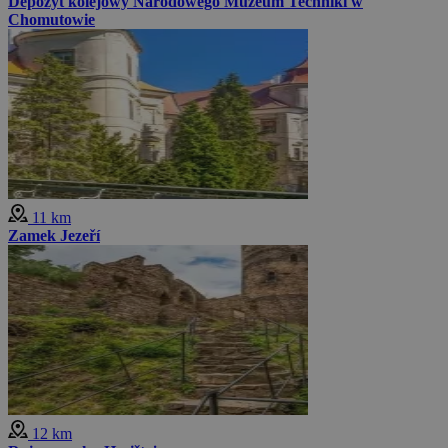
Depozyt kolejowy Narodowego Muzeum Techniki w
Chomutowie
11 km
Zamek Jezeří
12 km