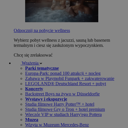
Odpocznij na pobycie wellness
Wybierz pobyt wellness z jacuzzi, sauną lub basenem
termalnym i ciesz się zasłużonym wypoczynkiem.
Chcę się zrelaksować
Wrażenia
Parki tematyczne
Europa-Park: ponad 100 atrakcji + nocleg
Zabawa w Playmobil Funpark + zakwaterowanie
LEGOLAND® Deutschland Resort + pobyt
Koncerty
Backstreet Boys na żywo w Düsseldorfie
Wystawy i ekspozycje
Studia filmowe Harry Potter™ + hotel
Studia filmowe Gry o Tron + hotel premium
Wieczór VIP w studiach Harry'ego Pottera
Muzea
Wizyta w Muzeum Mercedes-Benz