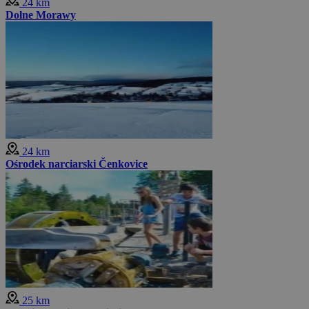
24 km
Dolne Morawy
24 km
Ośrodek narciarski Čenkovice
25 km