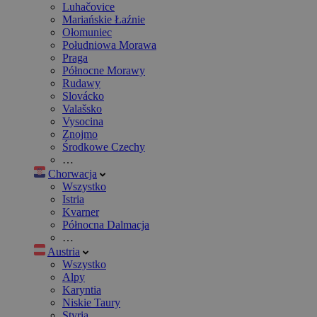
Luhačovice
Mariańskie Łaźnie
Ołomuniec
Południowa Morawa
Praga
Północne Morawy
Rudawy
Slovácko
Valašsko
Vysocina
Znojmo
Środkowe Czechy
…
Chorwacja
Wszystko
Istria
Kvarner
Północna Dalmacja
…
Austria
Wszystko
Alpy
Karyntia
Niskie Taury
Styria