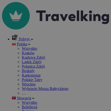
Pobyty
Polska
Wszystko
Kraków
Kudowa Zdrój
Lądek Zdrój
Polanica Zdrój
Beskidy
Karkonosze
Polskie Tatry
Wrocław
Wybrzeże Morza Bałtyckiego
…
Słowacja
Wszystko
Bešeňová