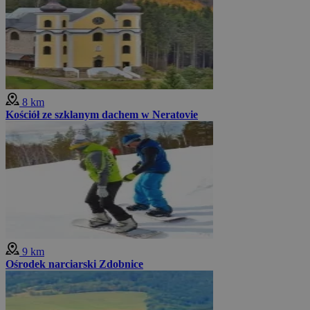
8 km
Kościół ze szklanym dachem w Neratovie
9 km
Ośrodek narciarski Zdobnice