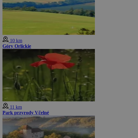
10 km
Góry Orlickie
11 km
Park przyrody Včelné