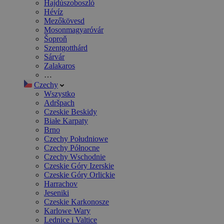
Hajdúszoboszló
Hévíz
Mezőkövesd
Mosonmagyaróvár
Šoproň
Szentgotthárd
Sárvár
Zalakaros
…
Czechy
Wszystko
Adršpach
Czeskie Beskidy
Białe Karpaty
Brno
Czechy Południowe
Czechy Północne
Czechy Wschodnie
Czeskie Góry Izerskie
Czeskie Góry Orlickie
Harrachov
Jeseniki
Czeskie Karkonosze
Karlowe Wary
Lednice i Valtice