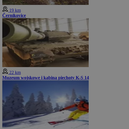
19 km
Černíkovice
22 km
Muzeum wojskowe i kabina piechoty K-S 14