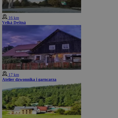
16 km
Velká Deštná
17 km
Atelier dzwonnika i garncarza