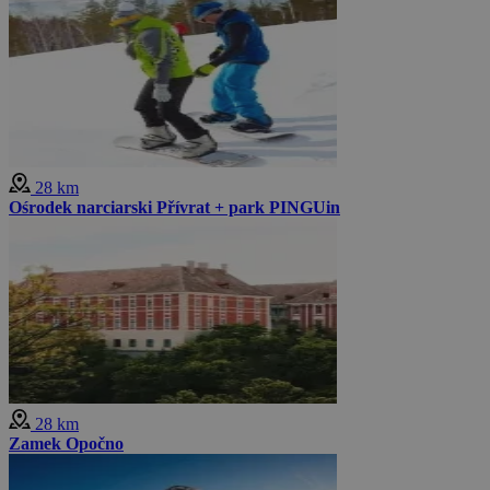
28 km
Ośrodek narciarski Přívrat + park PINGUin
28 km
Zamek Opočno