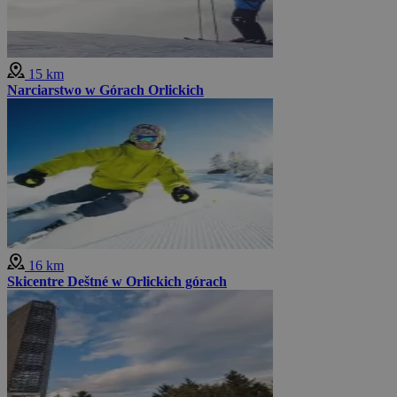
15 km
Narciarstwo w Górach Orlickich
16 km
Skicentre Deštné w Orlickich górach