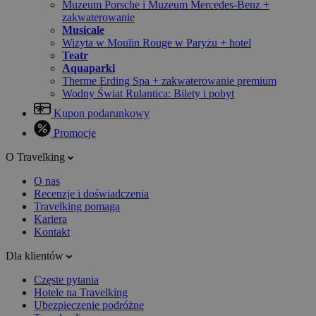
Muzeum Porsche i Muzeum Mercedes-Benz +
zakwaterowanie
Musicale
Wizyta w Moulin Rouge w Paryżu + hotel
Teatr
Aquaparki
Therme Erding Spa + zakwaterowanie premium
Wodny Świat Rulantica: Bilety i pobyt
Kupon podarunkowy
Promocje
O Travelking
O nas
Recenzje i doświadczenia
Travelking pomaga
Kariera
Kontakt
Dla klientów
Częste pytania
Hotele na Travelking
Ubezpieczenie podróżne