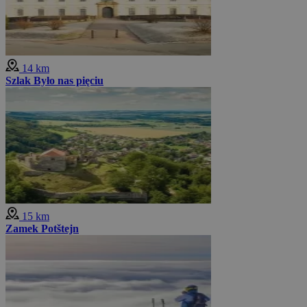
14 km
Szlak Było nas pięciu
15 km
Zamek Potštejn