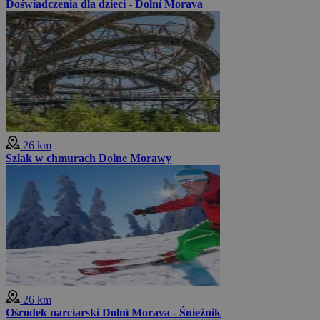
Doświadczenia dla dzieci - Dolní Morava
26 km
Szlak w chmurach Dolne Morawy
26 km
Ośrodek narciarski Dolní Morava - Śnieżnik