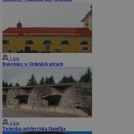
1 km
Rokytnice w Orlickich górach
4 km
Twierdza artyleryjska Hanička