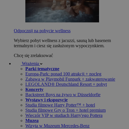
Odpocznij na pobycie wellness
Wybierz pobyt wellness z jacuzzi, sauną lub basenem
termalnym i ciesz się zasłużonym wypoczynkiem.
Chcę się zrelaksować
Wrażenia
Parki tematyczne
Europa-Park: ponad 100 atrakcji + nocleg
Zabawa w Playmobil Funpark + zakwaterowanie
LEGOLAND® Deutschland Resort + pobyt
Koncerty
Backstreet Boys na żywo w Düsseldorfie
Wystawy i ekspozycje
Studia filmowe Harry Potter™ + hotel
Studia filmowe Gry o Tron + hotel premium
Wieczór VIP w studiach Harry'ego Pottera
Muzea
Wizyta w Muzeum Mercedes-Benz