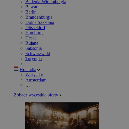
Badenia-Wirtembergia
Bawaria
Berlin
Brandenburgia
Dolna Saksonia
Düsseldorf
Hamburg
Hesja
Rujana
Saksonia
Schwarzwald
Turyngia
…
Holandia
Wszystko
Amsterdam
…
Zobacz wszystkie oferty