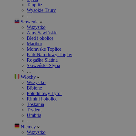
Tauplitz
Wysokie Taury
…
Słowenia
Wszystko
Alpy Sawińskie
Bled i okolice
Maribor
Moravske Toplice
Park Narodowy Triglav
Rogaška Slatina
Słoweńska Styria
…
Włochy
Wszystko
Bibione
Południowy Tyrol
Rimini i okolice
Toskania
Trydent
Umbria
…
Niemcy
Wszystko