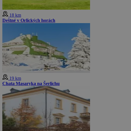
18 km
Deštné v Orlických horách
19 km
Chata Masaryka na Šerlichu