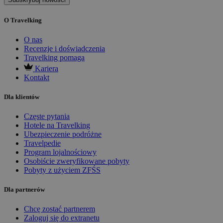
O Travelking
O nas
Recenzje i doświadczenia
Travelking pomaga
Kariera
Kontakt
Dla klientów
Częste pytania
Hotele na Travelking
Ubezpieczenie podróżne
Travelpedie
Program lojalnościowy
Osobiście zweryfikowane pobyty
Pobyty z użyciem ZFŚS
Dla partnerów
Chcę zostać partnerem
Zaloguj się do extranetu