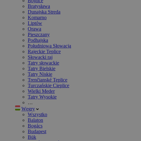
Bojnice
Bratysława
Dunajska Streda
Komarno
Liptów
Orawa
Pieszczany
Podhajska
Południowa Słowacja
Rajeckie Teplice
Słowacki raj
Tatry słowackie
Tatry Bielskie
Tatry Niskie
Trenčianské Teplice
Turczańskie Cieplice
Wielki Meder
Tatry Wysokie
…
Węgry
Wszystko
Balaton
Bogács
Budapest
Bük