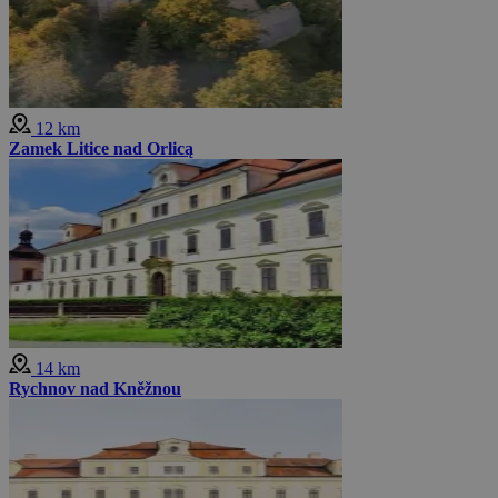
12 km
Zamek Litice nad Orlicą
14 km
Rychnov nad Kněžnou