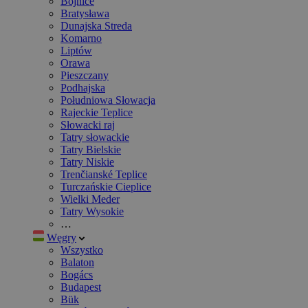
Bojnice
Bratysława
Dunajska Streda
Komarno
Liptów
Orawa
Pieszczany
Podhajska
Południowa Słowacja
Rajeckie Teplice
Słowacki raj
Tatry słowackie
Tatry Bielskie
Tatry Niskie
Trenčianské Teplice
Turczańskie Cieplice
Wielki Meder
Tatry Wysokie
…
Węgry
Wszystko
Balaton
Bogács
Budapest
Bük