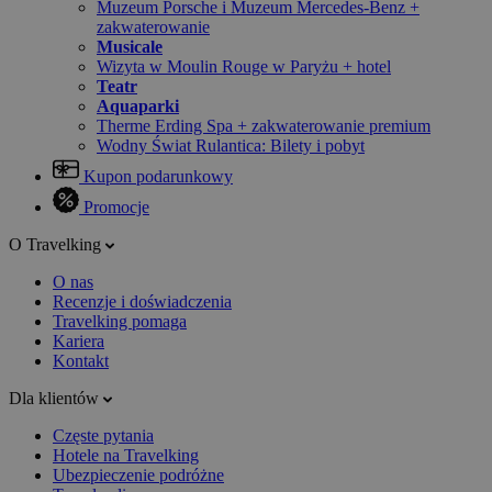
Muzeum Porsche i Muzeum Mercedes-Benz +
zakwaterowanie
Musicale
Wizyta w Moulin Rouge w Paryżu + hotel
Teatr
Aquaparki
Therme Erding Spa + zakwaterowanie premium
Wodny Świat Rulantica: Bilety i pobyt
Kupon podarunkowy
Promocje
O Travelking
O nas
Recenzje i doświadczenia
Travelking pomaga
Kariera
Kontakt
Dla klientów
Częste pytania
Hotele na Travelking
Ubezpieczenie podróżne