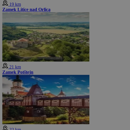
19 km
Zamek Litice nad Orlicą
21 km
Zamek Potštejn
22 km