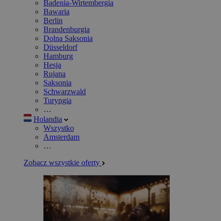
Badenia-Wirtembergia
Bawaria
Berlin
Brandenburgia
Dolna Saksonia
Düsseldorf
Hamburg
Hesja
Rujana
Saksonia
Schwarzwald
Turyngia
…
Holandia
Wszystko
Amsterdam
…
Zobacz wszystkie oferty