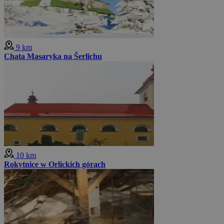
9 km
Chata Masaryka na Šerlichu
10 km
Rokytnice w Orlickich górach