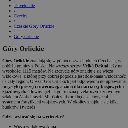
Travelpedie
Czechy
Czeskie Góry Orlickie
Góry Orlickie
Góry Orlickie
Góry Orlickie
znajdują się w północno-wschodnich Czechach, w
pobliżu granicy z Polską. Najwyższy szczyt
Velká Deštná
leży na
wysokości 1115 metrów. Na szczycie góry znajduje się wieża
widokowa, z której przy dobrej pogodzie jest doskonała widoczność
na cały region. Obszar Gór Orlickich jest odpowiedni do uprawiania
turystyki pieszej i rowerowej, a zimą dla narciarzy biegowych i
zjazdowych.
Główny grzbiet gór można przekroczyć czerwonym
szlakiem Alois Jirásek. Miłośnicy historii będą zachwyceni
systemem fortyfikacji wojskowych. W okolicy znajduje się kilka
bunkrów i twierdz.
Gdzie wybrać się na wycieczkę?
Wieża widokowa Anna