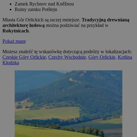
Zamek Rychnov nad Kněžnou
Ruiny zamku Potštejn
Miasta Gór Orlickich są raczej mniejsze.
Tradycyjną drewnianą
architekturę ludową
można podziwiać na przykład w
Rokytnicach
.
Pokaż mapę
Możesz znaleźć tę wskazówkę dotyczącą podróży w lokalizacjach:
Czeskie Góry Orlickie
,
Czechy Wschodnie
,
Góry Orlickie
,
Kotlina
Kłodzka