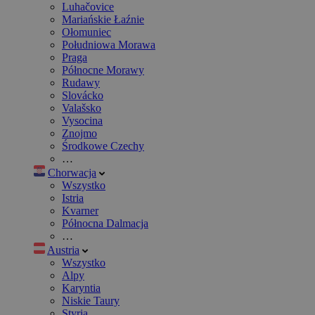
Luhačovice
Mariańskie Łaźnie
Ołomuniec
Południowa Morawa
Praga
Północne Morawy
Rudawy
Slovácko
Valašsko
Vysocina
Znojmo
Środkowe Czechy
…
Chorwacja
Wszystko
Istria
Kvarner
Północna Dalmacja
…
Austria
Wszystko
Alpy
Karyntia
Niskie Taury
Styria