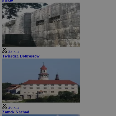
Piekło
23 km
Twierdza Dobroszów
26 km
Zamek Náchod