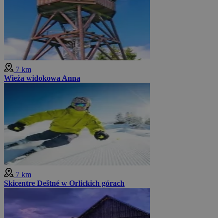
7 km
Wieża widokowa Anna
7 km
Skicentre Deštné w Orlickich górach