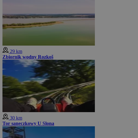
29 km
Zbiornik wodny Rozkoš
30 km
Tor saneczkowy U Slona