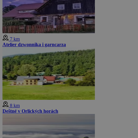
7 km
Atelier dzwonnika i garncarza
8 km
Deštné v Orlických horách