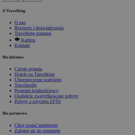
O Travelking
O nas
Recenzje i doświadczenia
Travelking pomaga
Kariera
Kontakt
Dla klientów
Częste pytania
Hotele na Travelking
Ubezpieczenie podróżne
Travelpedie
Program lojalnościowy
Osobiście zweryfikowane pobyty
Pobyty z użyciem ZFŚS
Dla partnerów
Chcę zostać partnerem
Zaloguj się do extranetu