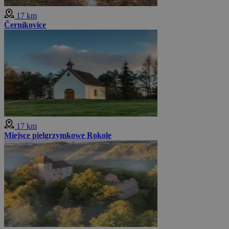
17 km
Černíkovice
17 km
Miejsce pielgrzymkowe Rokole