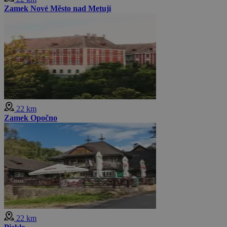
Zamek Nové Město nad Metují
22 km
Zamek Opočno
22 km