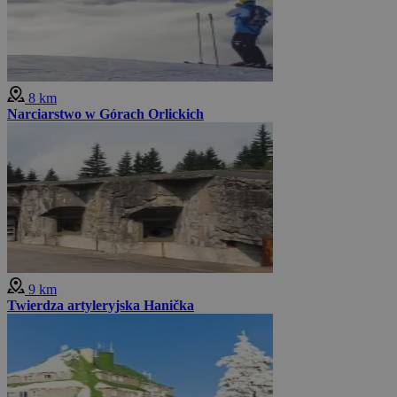
8 km
Narciarstwo w Górach Orlickich
9 km
Twierdza artyleryjska Hanička