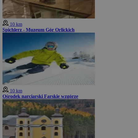
10 km
Spichlerz - Muzeum Gór Orlickich
10 km
Ośrodek narciarski Farskie wzgórze