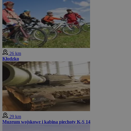
26 km
Kłodzko
29 km
Muzeum wojskowe i kabina piechoty K-S 14