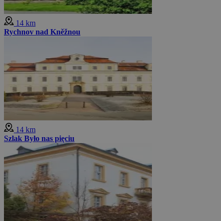
14 km
Rychnov nad Kněžnou
14 km
Szlak Było nas pięciu