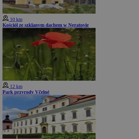
10 km
Kościół ze szklanym dachem w Neratovie
12 km
Park przyrody Včelné