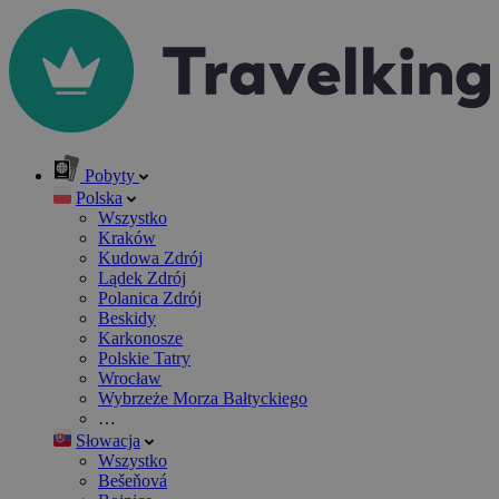
Pobyty
Polska
Wszystko
Kraków
Kudowa Zdrój
Lądek Zdrój
Polanica Zdrój
Beskidy
Karkonosze
Polskie Tatry
Wrocław
Wybrzeże Morza Bałtyckiego
…
Słowacja
Wszystko
Bešeňová