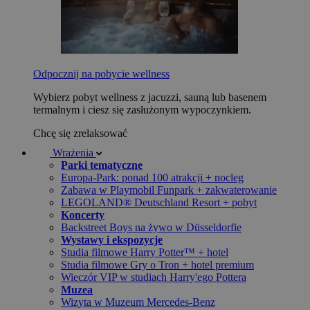
Odpocznij na pobycie wellness
Wybierz pobyt wellness z jacuzzi, sauną lub basenem
termalnym i ciesz się zasłużonym wypoczynkiem.
Chcę się zrelaksować
Wrażenia
Parki tematyczne
Europa-Park: ponad 100 atrakcji + nocleg
Zabawa w Playmobil Funpark + zakwaterowanie
LEGOLAND® Deutschland Resort + pobyt
Koncerty
Backstreet Boys na żywo w Düsseldorfie
Wystawy i ekspozycje
Studia filmowe Harry Potter™ + hotel
Studia filmowe Gry o Tron + hotel premium
Wieczór VIP w studiach Harry'ego Pottera
Muzea
Wizyta w Muzeum Mercedes-Benz