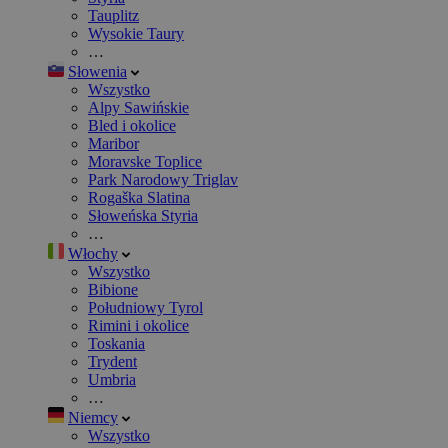
Tauplitz
Wysokie Taury
…
Słowenia
Wszystko
Alpy Sawińskie
Bled i okolice
Maribor
Moravske Toplice
Park Narodowy Triglav
Rogaška Slatina
Słoweńska Styria
…
Włochy
Wszystko
Bibione
Południowy Tyrol
Rimini i okolice
Toskania
Trydent
Umbria
…
Niemcy
Wszystko