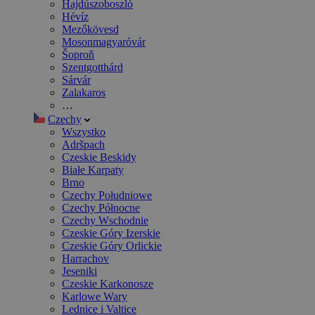
Hajdúszoboszló
Hévíz
Mezőkövesd
Mosonmagyaróvár
Šoproň
Szentgotthárd
Sárvár
Zalakaros
…
Czechy
Wszystko
Adršpach
Czeskie Beskidy
Białe Karpaty
Brno
Czechy Południowe
Czechy Północne
Czechy Wschodnie
Czeskie Góry Izerskie
Czeskie Góry Orlickie
Harrachov
Jeseniki
Czeskie Karkonosze
Karlowe Wary
Lednice i Valtice