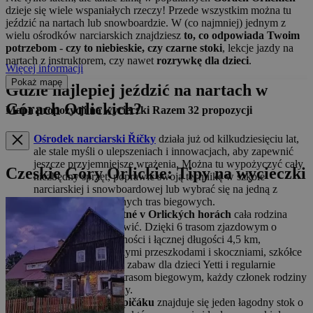
dzieje się wiele wspaniałych rzeczy! Przede wszystkim można tu
jeździć na nartach lub snowboardzie. W (co najmniej) jednym z
wielu ośrodków narciarskich znajdziesz
to, co odpowiada Twoim
potrzebom
-
czy to niebieskie, czy czarne stoki
, lekcje jazdy na
nartach z instruktorem, czy nawet
rozrywkę dla dzieci
.
Więcej informacji
Pokaż mapę
Gdzie najlepiej jeździć na nartach w
Górach Orlickich?
Mapa propozycji na wycieczki
Razem
32
propozycji
Ośrodek narciarski Říčky
działa już od kilkudziesięciu lat,
ale stale myśli o ulepszeniach i innowacjach, aby zapewnić
jeszcze przyjemniejsze wrażenia. Można tu wypożyczyć cały
Czeskie Góry Orlickie: Tipy na wycieczki
niezbędny sprzęt, poprawić swoją technikę w szkole
narciarskiej i snowboardowej lub wybrać się na jedną z
zawsze przygotowanych tras biegowych.
W
Skicentrum Deštné v Orlických horách
cała rodzina
będzie się dobrze bawić. Dzięki 6 trasom zjazdowym o
różnym stopniu trudności i łącznej długości 4,5 km,
snowparkowi z licznymi przeszkodami i skoczniami, szkółce
narciarskiej, placowi zabaw dla dzieci Yetti i regularnie
przygotowywanym trasom biegowym, każdy członek rodziny
musi być zadowolony.
W
Ski Resort Na Špičáku
znajduje się jeden łagodny stok o