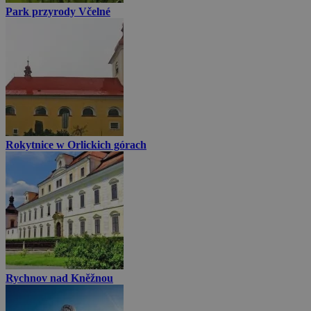
Park przyrody Včelné
Rokytnice w Orlickich górach
Rychnov nad Kněžnou