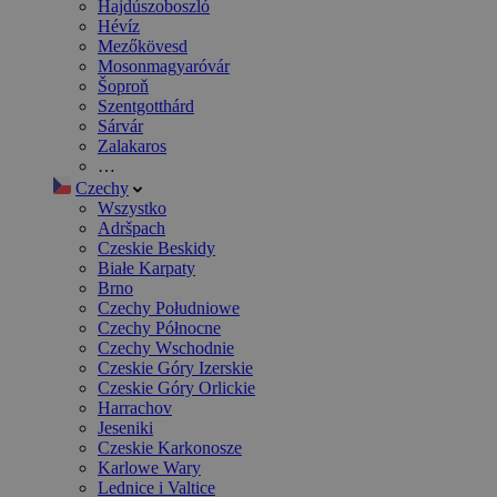
Hajdúszoboszló
Hévíz
Mezőkövesd
Mosonmagyaróvár
Šoproň
Szentgotthárd
Sárvár
Zalakaros
…
Czechy
Wszystko
Adršpach
Czeskie Beskidy
Białe Karpaty
Brno
Czechy Południowe
Czechy Północne
Czechy Wschodnie
Czeskie Góry Izerskie
Czeskie Góry Orlickie
Harrachov
Jeseniki
Czeskie Karkonosze
Karlowe Wary
Lednice i Valtice