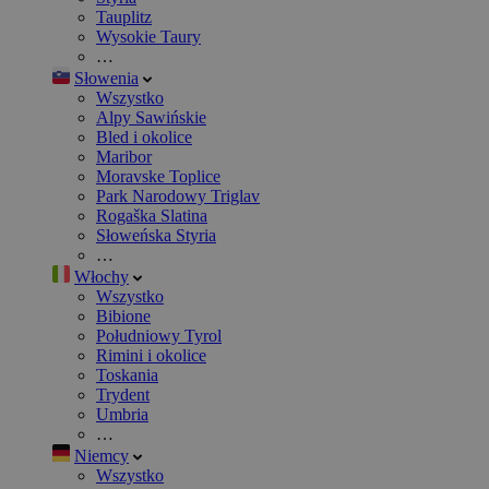
Tauplitz
Wysokie Taury
…
Słowenia
Wszystko
Alpy Sawińskie
Bled i okolice
Maribor
Moravske Toplice
Park Narodowy Triglav
Rogaška Slatina
Słoweńska Styria
…
Włochy
Wszystko
Bibione
Południowy Tyrol
Rimini i okolice
Toskania
Trydent
Umbria
…
Niemcy
Wszystko