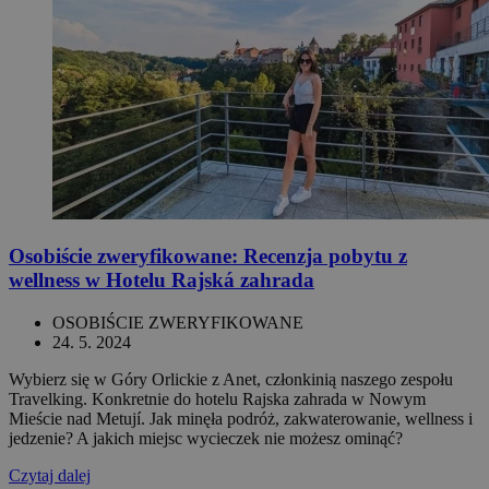
Osobiście zweryfikowane: Recenzja pobytu z
wellness w Hotelu Rajská zahrada
OSOBIŚCIE ZWERYFIKOWANE
24. 5. 2024
Wybierz się w Góry Orlickie z Anet, członkinią naszego zespołu
Travelking. Konkretnie do hotelu Rajska zahrada w Nowym
Mieście nad Metují. Jak minęła podróż, zakwaterowanie, wellness i
jedzenie? A jakich miejsc wycieczek nie możesz ominąć?
Czytaj dalej