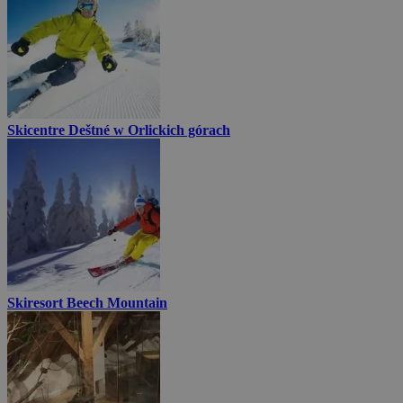
Skicentre Deštné w Orlickich górach
Skiresort Beech Mountain