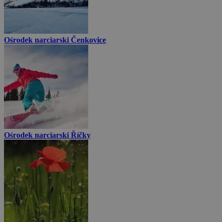
Ośrodek narciarski Čenkovice
Ośrodek narciarski Říčky