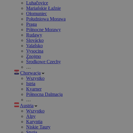
Luhačovice
Mariańskie Łaźnie
Ołomuniec
Południowa Morawa
Praga
Północne Morawy
Rudawy
Slovácko
Valašsko
Vysocina
Znojmo
Środkowe Czechy
…
Chorwacja
Wszystko
Istria
Kvarner
Północna Dalmacja
…
Austria
Wszystko
Alpy
Karyntia
Niskie Taury
Styria