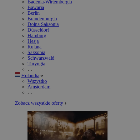
Badenia-Wirtembergia
Bawaria
Berlin
Brandenburgia
Dolna Saksonia
Düsseldorf
Hamburg
Hesja
Rujana
Saksonia
Schwarzwald
Turyngia
…
Holandia
Wszystko
Amsterdam
…
Zobacz wszystkie oferty