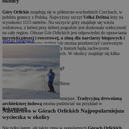
okolicy
Góry Orlickie
znajdują się w północno-wschodnich Czechach, w
pobliżu granicy z Polską. Najwyższy szczyt
Velká Deštná
leży na
wysokości 1115 metrów. Na szczycie góry znajduje się wieża
widokowa, z której przy dobrej pogodzie jest doskonała widoczność
na cały region. Obszar Gór Orlickich jest odpowiedni do uprawiania
turystyki pieszej i rowerowej, a zimą dla narciarzy biegowych i
Więcej informacji
zjazdowych.
Główny grzbiet gór można przekroczyć czerwonym
szlakiem Alois Jirásek. Miłośnicy historii będą zachwyceni
systemem fortyfikacji wojskowych. W okolicy znajduje się kilka
bunkrów i twierdz.
Gdzie wybrać się na wycieczkę?
Wieża widokowa Anna
Zamek Rychnov nad Kněžnou
Ruiny zamku Potštejn
Miasta Gór Orlickich są raczej mniejsze.
Tradycyjną drewnianą
architekturę ludową
można podziwiać na przykład w
Rokytnicach
.
Narciarstwo w Górach Orlickich
Najpopularniejsza
wycieczka w okolicy
Nie tylko latem, ale także zimą w popularnych
Górach Orlickich