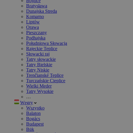
Bojnice
Bratysława
Dunajska Streda
Komarno
Liptów
Orawa
Pieszczany
Podhajska
Południowa Słowacja
Rajeckie Teplice
Słowacki raj
Tatry słowackie
Tatry Bielskie
Tatry Niskie
Trenčianské Teplice
Turczańskie Cieplice
Wielki Meder
Tatry Wysokie
…
Węgry
Wszystko
Balaton
Bogács
Budapest
Bük