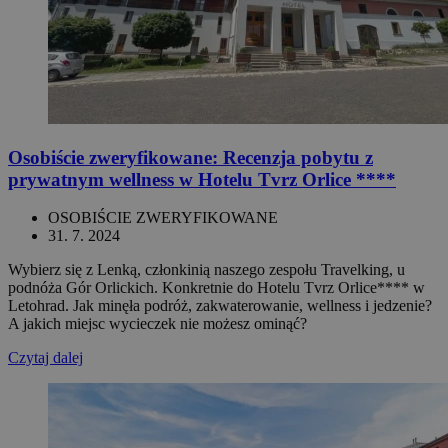
Osobiście zweryfikowane: Recenzja pobytu z
prywatnym wellness w Hotelu Tvrz Orlice ****
OSOBIŚCIE ZWERYFIKOWANE
31. 7. 2024
Wybierz się z Lenką, członkinią naszego zespołu Travelking, u
podnóża Gór Orlickich. Konkretnie do Hotelu Tvrz Orlice**** w
Letohrad. Jak minęła podróż, zakwaterowanie, wellness i jedzenie?
A jakich miejsc wycieczek nie możesz ominąć?
Czytaj dalej