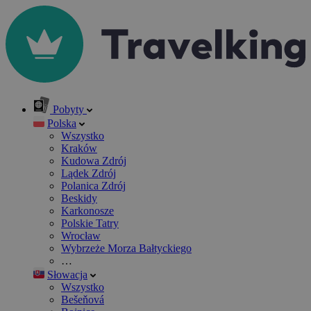
Pobyty
Polska
Wszystko
Kraków
Kudowa Zdrój
Lądek Zdrój
Polanica Zdrój
Beskidy
Karkonosze
Polskie Tatry
Wrocław
Wybrzeże Morza Bałtyckiego
…
Słowacja
Wszystko
Bešeňová