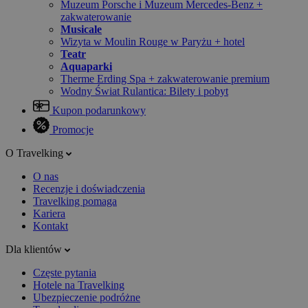
Muzeum Porsche i Muzeum Mercedes-Benz +
zakwaterowanie
Musicale
Wizyta w Moulin Rouge w Paryżu + hotel
Teatr
Aquaparki
Therme Erding Spa + zakwaterowanie premium
Wodny Świat Rulantica: Bilety i pobyt
Kupon podarunkowy
Promocje
O Travelking
O nas
Recenzje i doświadczenia
Travelking pomaga
Kariera
Kontakt
Dla klientów
Częste pytania
Hotele na Travelking
Ubezpieczenie podróżne