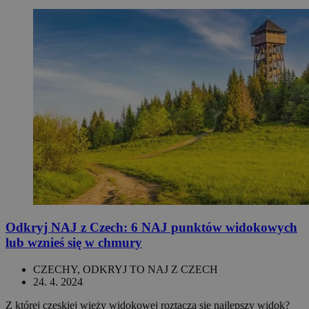
Odkryj NAJ z Czech: 6 NAJ punktów widokowych
lub wznieś się w chmury
CZECHY, ODKRYJ TO NAJ Z CZECH
24. 4. 2024
Z której czeskiej wieży widokowej roztacza się najlepszy widok?