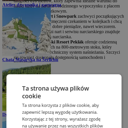
długości 610 metrów, który zapewnia idealne warunki do
Atelier dzwonnika i garncarza
nauki jazdy na nartach i rodzinnego wypoczynku z placem
zabaw i torem saneczkowym.
Sedloňov Ski Resort i Snowpark
zachwyci początkujących
narciarzy, którzy są zmęczeni czekaniem w kolejkach i chcą
jeździć na nartach za dobre pieniądze, nawet wieczorem.
Oprócz wypożyczalni nart i serwisu narciarskiego znajduje
się tu również szkoła narciarska.
Ośrodek narciarski
Ski Resort Peklák
oferuje codzienną
nocną jazdę na nartach na 800-metrowym stoku, który
zapewnia wydajny techniczny system naśnieżania. Szczyci
się również doskonałą dostępnością samochodem i
Chata Masaryka na Šerlichu
pociągiem.
Ta strona używa plików
cookie
Ta strona korzysta z plików cookie, aby
zapewnić lepszą wygodę użytkowania.
Deštné v Orlických horách
Korzystając z tej strony, wyrażasz zgodę
na używanie przez nas wszystkich plików