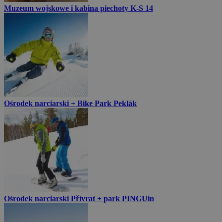
Muzeum wojskowe i kabina piechoty K-S 14
Ośrodek narciarski + Bike Park Peklák
Ośrodek narciarski Přívrat + park PINGUin