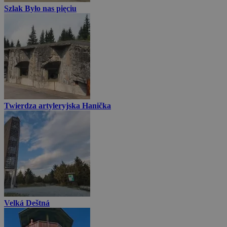
Szlak Było nas pięciu
Twierdza artyleryjska Hanička
Velká Deštná