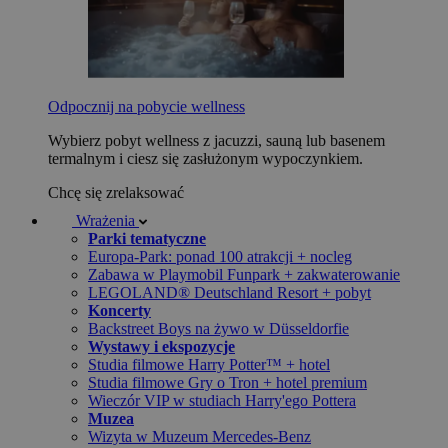
Odpocznij na pobycie wellness
Wybierz pobyt wellness z jacuzzi, sauną lub basenem
termalnym i ciesz się zasłużonym wypoczynkiem.
Chcę się zrelaksować
Wrażenia
Parki tematyczne
Europa-Park: ponad 100 atrakcji + nocleg
Zabawa w Playmobil Funpark + zakwaterowanie
LEGOLAND® Deutschland Resort + pobyt
Koncerty
Backstreet Boys na żywo w Düsseldorfie
Wystawy i ekspozycje
Studia filmowe Harry Potter™ + hotel
Studia filmowe Gry o Tron + hotel premium
Wieczór VIP w studiach Harry'ego Pottera
Muzea
Wizyta w Muzeum Mercedes-Benz