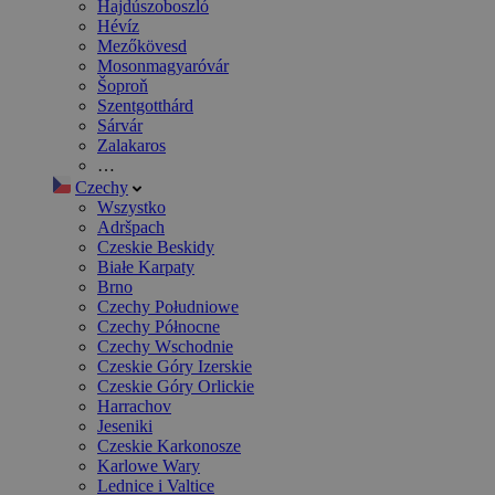
Hajdúszoboszló
Hévíz
Mezőkövesd
Mosonmagyaróvár
Šoproň
Szentgotthárd
Sárvár
Zalakaros
…
Czechy
Wszystko
Adršpach
Czeskie Beskidy
Białe Karpaty
Brno
Czechy Południowe
Czechy Północne
Czechy Wschodnie
Czeskie Góry Izerskie
Czeskie Góry Orlickie
Harrachov
Jeseniki
Czeskie Karkonosze
Karlowe Wary
Lednice i Valtice