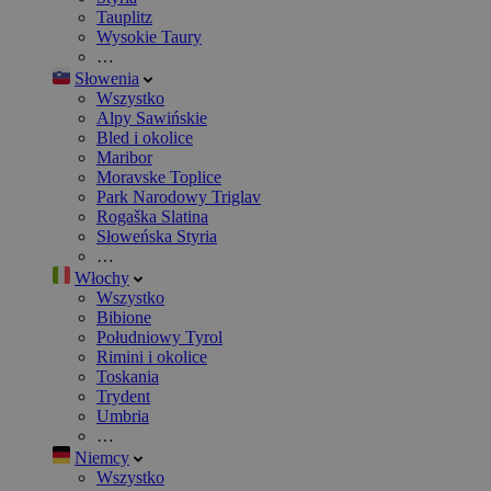
Tauplitz
Wysokie Taury
…
Słowenia
Wszystko
Alpy Sawińskie
Bled i okolice
Maribor
Moravske Toplice
Park Narodowy Triglav
Rogaška Slatina
Słoweńska Styria
…
Włochy
Wszystko
Bibione
Południowy Tyrol
Rimini i okolice
Toskania
Trydent
Umbria
…
Niemcy
Wszystko