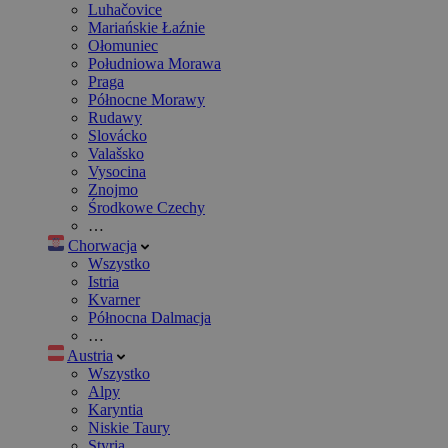
Luhačovice
Mariańskie Łaźnie
Ołomuniec
Południowa Morawa
Praga
Północne Morawy
Rudawy
Slovácko
Valašsko
Vysocina
Znojmo
Środkowe Czechy
…
Chorwacja
Wszystko
Istria
Kvarner
Północna Dalmacja
…
Austria
Wszystko
Alpy
Karyntia
Niskie Taury
Styria