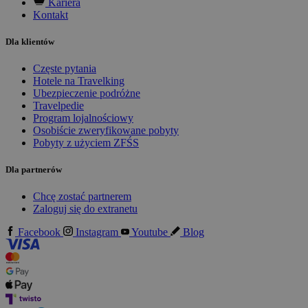
Kariera
Kontakt
Dla klientów
Częste pytania
Hotele na Travelking
Ubezpieczenie podróżne
Travelpedie
Program lojalnościowy
Osobiście zweryfikowane pobyty
Pobyty z użyciem ZFŚS
Dla partnerów
Chcę zostać partnerem
Zaloguj się do extranetu
Facebook
Instagram
Youtube
Blog