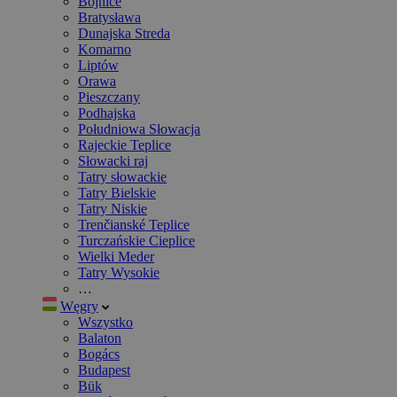
Bojnice
Bratysława
Dunajska Streda
Komarno
Liptów
Orawa
Pieszczany
Podhajska
Południowa Słowacja
Rajeckie Teplice
Słowacki raj
Tatry słowackie
Tatry Bielskie
Tatry Niskie
Trenčianské Teplice
Turczańskie Cieplice
Wielki Meder
Tatry Wysokie
…
Węgry
Wszystko
Balaton
Bogács
Budapest
Bük