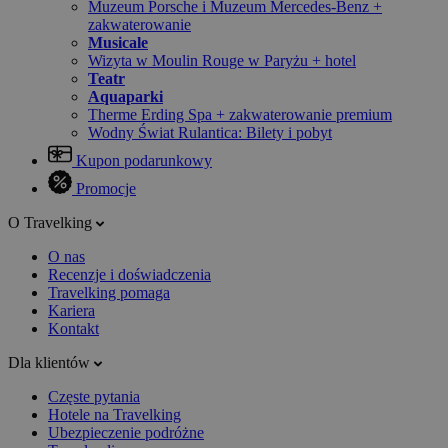
Muzeum Porsche i Muzeum Mercedes-Benz +
zakwaterowanie
Musicale
Wizyta w Moulin Rouge w Paryżu + hotel
Teatr
Aquaparki
Therme Erding Spa + zakwaterowanie premium
Wodny Świat Rulantica: Bilety i pobyt
Kupon podarunkowy
Promocje
O Travelking
O nas
Recenzje i doświadczenia
Travelking pomaga
Kariera
Kontakt
Dla klientów
Częste pytania
Hotele na Travelking
Ubezpieczenie podróżne