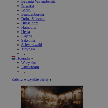
Badenia-Wirtembergia
Bawaria
Berlin
Brandenburgia
Dolna Saksonia
Düsseldorf
Hamburg
Hesja
Rujana
Saksonia
Schwarzwald
Turyngia
…
Holandia
Wszystko
Amsterdam
…
Zobacz wszystkie oferty