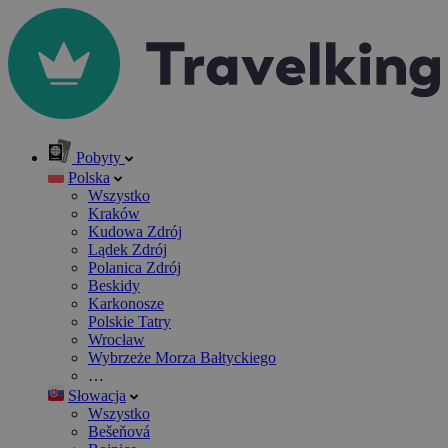
Pobyty
Polska
Wszystko
Kraków
Kudowa Zdrój
Lądek Zdrój
Polanica Zdrój
Beskidy
Karkonosze
Polskie Tatry
Wrocław
Wybrzeże Morza Bałtyckiego
…
Słowacja
Wszystko
Bešeňová