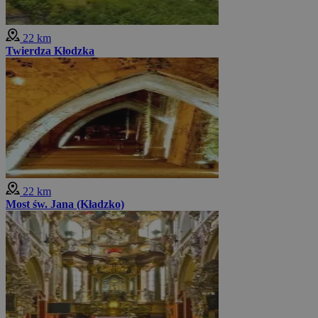
22 km
Twierdza Kłodzka
22 km
Most św. Jana (Kładzko)