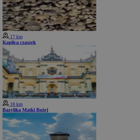
17 km
Kaplica czaszek
18 km
Bazylika Matki Bożej