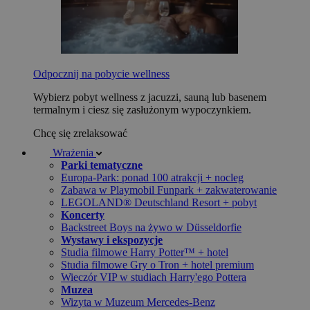
Odpocznij na pobycie wellness
Wybierz pobyt wellness z jacuzzi, sauną lub basenem
termalnym i ciesz się zasłużonym wypoczynkiem.
Chcę się zrelaksować
Wrażenia
Parki tematyczne
Europa-Park: ponad 100 atrakcji + nocleg
Zabawa w Playmobil Funpark + zakwaterowanie
LEGOLAND® Deutschland Resort + pobyt
Koncerty
Backstreet Boys na żywo w Düsseldorfie
Wystawy i ekspozycje
Studia filmowe Harry Potter™ + hotel
Studia filmowe Gry o Tron + hotel premium
Wieczór VIP w studiach Harry'ego Pottera
Muzea
Wizyta w Muzeum Mercedes-Benz