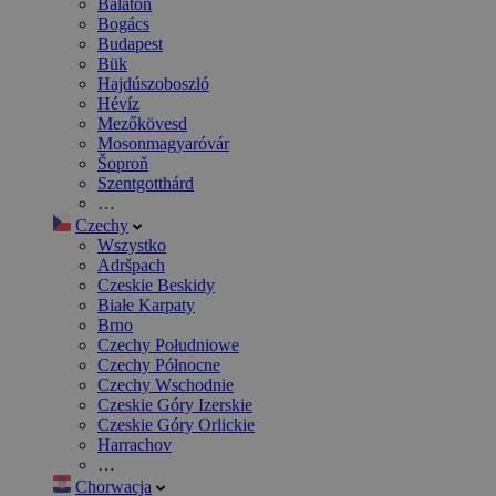
Balaton
Bogács
Budapest
Bük
Hajdúszoboszló
Hévíz
Mezőkövesd
Mosonmagyaróvár
Šoproň
Szentgotthárd
…
Czechy
Wszystko
Adršpach
Czeskie Beskidy
Białe Karpaty
Brno
Czechy Południowe
Czechy Północne
Czechy Wschodnie
Czeskie Góry Izerskie
Czeskie Góry Orlickie
Harrachov
…
Chorwacja