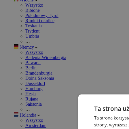
Wszystko
Bibione
Południowy Tyrol
Rimini i okolice
Toskania
Trydent
Umbria
…
Niemcy
Wszystko
Badenia-Wirtembergia
Bawaria
Berlin
Brandenburgia
Dolna Saksonia
Düsseldorf
Hamburg
Hesja
Rujana
Saksonia
Ta strona u
…
Holandia
Ta strona korzyst
Wszystko
strony, wyrażasz
Amsterdam