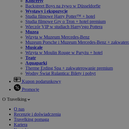
Koncerty
Backstreet Boys na żywo w Düsseldorfie
Wystawy i ekspozycje
Studia filmowe Harry Potter™ + hotel
Studia filmowe Gry o Tron + hotel premium
Wieczór VIP w studiach Harry'ego Pottera
Muzea
Wizyta w Muzeum Mercedes-Benz
Muzeum Porsche i Muzeum Mercedes-Benz + zakwater
Musicale
Wizyta w Moulin Rouge w Paryżu + hotel
Teatr
Aquaparki
Therme Erding Spa + zakwaterowanie premium
Wodny Świat Rulantica: Bilety i pobyt
Kupon podarunkowy
Promocje
O Travelking
O nas
Recenzje i doświadczenia
Travelking pomaga
Kariera