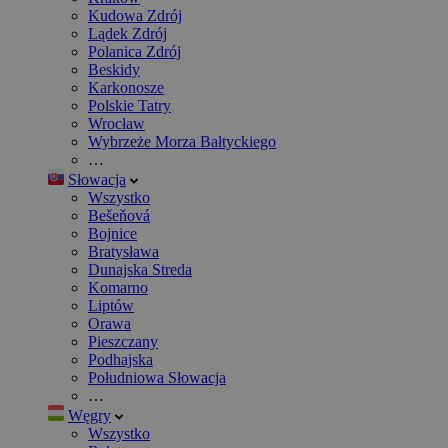
Kudowa Zdrój
Lądek Zdrój
Polanica Zdrój
Beskidy
Karkonosze
Polskie Tatry
Wrocław
Wybrzeże Morza Bałtyckiego
…
Słowacja
Wszystko
Bešeňová
Bojnice
Bratysława
Dunajska Streda
Komarno
Liptów
Orawa
Pieszczany
Podhajska
Południowa Słowacja
…
Węgry
Wszystko