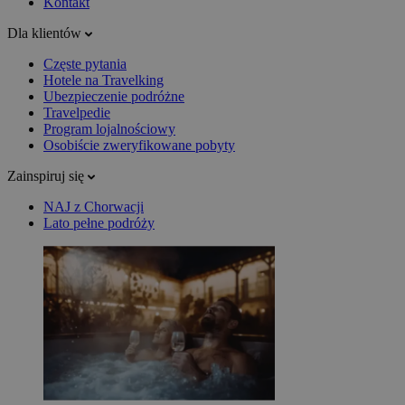
Kontakt
Dla klientów
Częste pytania
Hotele na Travelking
Ubezpieczenie podróżne
Travelpedie
Program lojalnościowy
Osobiście zweryfikowane pobyty
Zainspiruj się
NAJ z Chorwacji
Lato pełne podróży