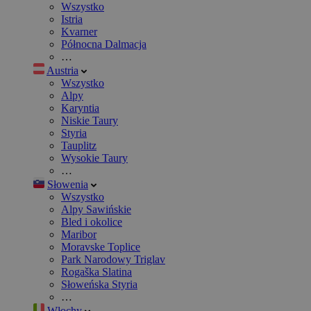
Wszystko
Istria
Kvarner
Północna Dalmacja
…
Austria
Wszystko
Alpy
Karyntia
Niskie Taury
Styria
Tauplitz
Wysokie Taury
…
Słowenia
Wszystko
Alpy Sawińskie
Bled i okolice
Maribor
Moravske Toplice
Park Narodowy Triglav
Rogaška Slatina
Słoweńska Styria
…
Włochy