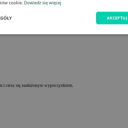
lików cookie.
Dowiedz się więcej
EGÓŁY
AKCEPTUJ
ym i ciesz się zasłużonym wypoczynkiem.