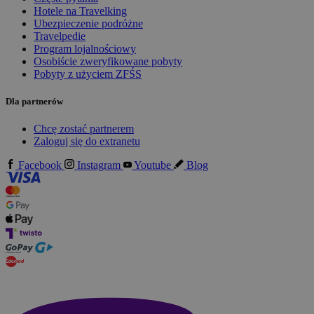
Hotele na Travelking
Ubezpieczenie podróżne
Travelpedie
Program lojalnościowy
Osobiście zweryfikowane pobyty
Pobyty z użyciem ZFŚS
Dla partnerów
Chcę zostać partnerem
Zaloguj się do extranetu
Facebook
Instagram
Youtube
Blog