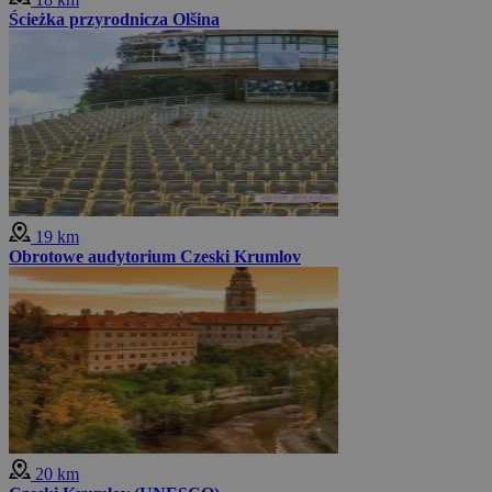
Ścieżka przyrodnicza Olšina
19 km
Obrotowe audytorium Czeski Krumlov
20 km