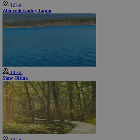
12 km
Zbiornik wodny Lipno
18 km
Staw Olšina
18 km