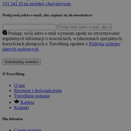
331 541 Zł na projekty charytatywne
.
Podaj swój adres e-mail, aby zapisać się do newslettera
Podając swój adres e-mail wyrażam zgodę na otrzymywanie
regularnych informacji o nowościach, wydarzeniach specjalnych,
korzyściach płynących z Travelking zgodnie z
Polityką ochrony
danych osobowych
.
Subskrybuj nowości
O Travelking
O nas
Recenzje i doświadczenia
Travelking pomaga
Kariera
Kontakt
Dla klientów
Częste pytania