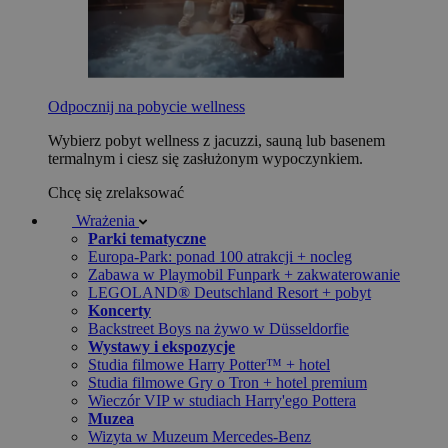
Odpocznij na pobycie wellness
Wybierz pobyt wellness z jacuzzi, sauną lub basenem
termalnym i ciesz się zasłużonym wypoczynkiem.
Chcę się zrelaksować
Wrażenia
Parki tematyczne
Europa-Park: ponad 100 atrakcji + nocleg
Zabawa w Playmobil Funpark + zakwaterowanie
LEGOLAND® Deutschland Resort + pobyt
Koncerty
Backstreet Boys na żywo w Düsseldorfie
Wystawy i ekspozycje
Studia filmowe Harry Potter™ + hotel
Studia filmowe Gry o Tron + hotel premium
Wieczór VIP w studiach Harry'ego Pottera
Muzea
Wizyta w Muzeum Mercedes-Benz