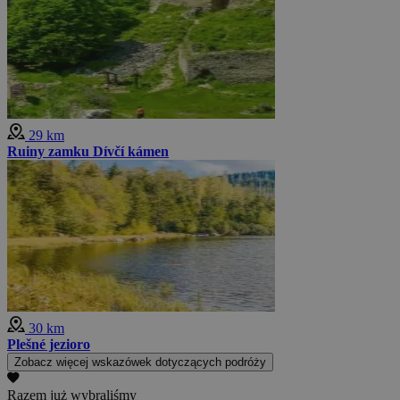
29 km
Ruiny zamku Dívčí kámen
30 km
Plešné jezioro
Zobacz więcej wskazówek dotyczących podróży
Razem już wybraliśmy