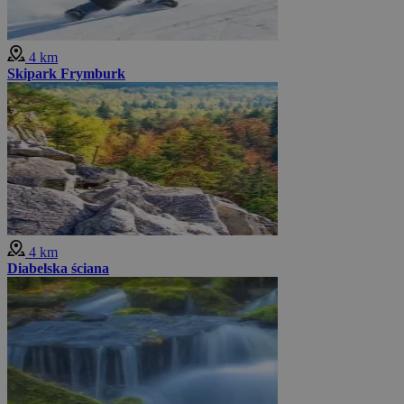
4 km
Skipark Frymburk
4 km
Diabelska ściana