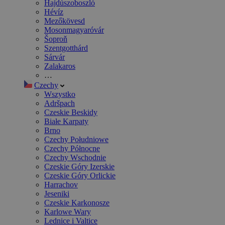
Hajdúszoboszló
Hévíz
Mezőkövesd
Mosonmagyaróvár
Šoproň
Szentgotthárd
Sárvár
Zalakaros
…
Czechy
Wszystko
Adršpach
Czeskie Beskidy
Białe Karpaty
Brno
Czechy Południowe
Czechy Północne
Czechy Wschodnie
Czeskie Góry Izerskie
Czeskie Góry Orlickie
Harrachov
Jeseniki
Czeskie Karkonosze
Karlowe Wary
Lednice i Valtice