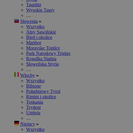
Tauplitz
Wysokie Taury
…
Słowenia
Wszystko
Alpy Sawińskie
Bled i okolice
Maribor
Moravske Toplice
Park Narodowy Triglav
Rogaška Slatina
Słoweńska Styria
…
Włochy
Wszystko
Bibione
Południowy Tyrol
Rimini i okolice
Toskania
Trydent
Umbria
…
Niemcy
Wszystko