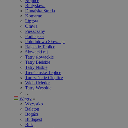
Bojnice
Bratysława
Dunajska Streda
Komarno
Liptów
Orawa
Pieszczany
Podhajska
Południowa Słowacja
Rajeckie Teplice
Słowacki raj
Tatry słowackie
Tatry Bielskie
Tatry Niskie
Trenčianské Teplice
Turczańskie Cieplice
Wielki Meder
Tatry Wysokie
…
Węgry
Wszystko
Balaton
Bogács
Budapest
Bük