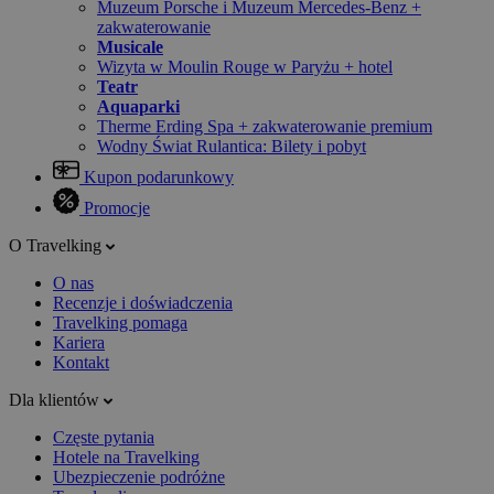
Muzeum Porsche i Muzeum Mercedes-Benz +
zakwaterowanie
Musicale
Wizyta w Moulin Rouge w Paryżu + hotel
Teatr
Aquaparki
Therme Erding Spa + zakwaterowanie premium
Wodny Świat Rulantica: Bilety i pobyt
Kupon podarunkowy
Promocje
O Travelking
O nas
Recenzje i doświadczenia
Travelking pomaga
Kariera
Kontakt
Dla klientów
Częste pytania
Hotele na Travelking
Ubezpieczenie podróżne