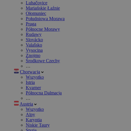
Luhačovice
Mariańskie Łaźnie
Ołomuniec
Południowa Morawa
Praga
Północne Morawy
Rudawy
Slovácko
Valašsko
Vysocina
Znojmo
Środkowe Czechy
…
Chorwacja
Wszystko
Istria
Kvarner
Północna Dalmacja
…
Austria
Wszystko
Alpy
Karyntia
Niskie Taury
Styria