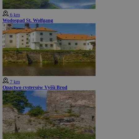
6 km
Wodospad St. Wolfgang
7 km
Opactwo cystersów Vyšší Brod