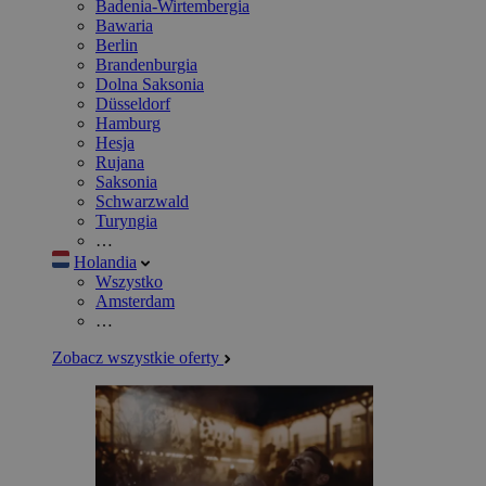
Badenia-Wirtembergia
Bawaria
Berlin
Brandenburgia
Dolna Saksonia
Düsseldorf
Hamburg
Hesja
Rujana
Saksonia
Schwarzwald
Turyngia
…
Holandia
Wszystko
Amsterdam
…
Zobacz wszystkie oferty