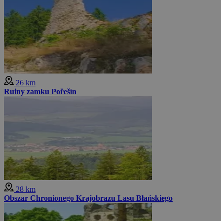
26 km
Ruiny zamku Pořešín
28 km
Obszar Chronionego Krajobrazu Lasu Błańskiego