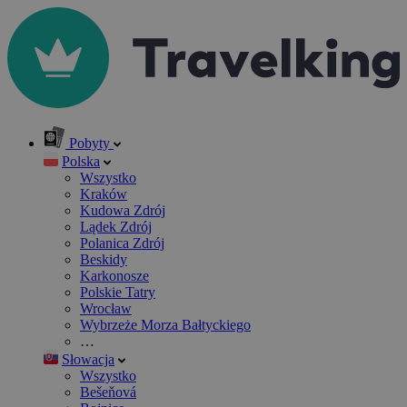
Pobyty
Polska
Wszystko
Kraków
Kudowa Zdrój
Lądek Zdrój
Polanica Zdrój
Beskidy
Karkonosze
Polskie Tatry
Wrocław
Wybrzeże Morza Bałtyckiego
…
Słowacja
Wszystko
Bešeňová