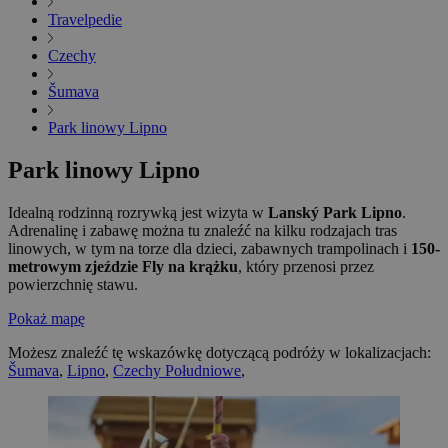
Travelpedie
Czechy
Šumava
Park linowy Lipno
Park linowy Lipno
Idealną rodzinną rozrywką jest wizyta w
Lanský Park Lipno
.
Adrenalinę i zabawę można tu znaleźć na kilku rodzajach tras
linowych, w tym na torze dla dzieci, zabawnych trampolinach i
150-
metrowym zjeździe Fly na krążku
, który przenosi przez
powierzchnię stawu.
Pokaż mapę
Możesz znaleźć tę wskazówkę dotyczącą podróży w lokalizacjach:
Šumava
,
Lipno
,
Czechy Południowe
,