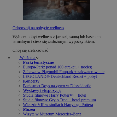
Odpocznij na pobycie wellness
Wybierz pobyt wellness z jacuzzi, sauną lub basenem
termalnym i ciesz się zasłużonym wypoczynkiem.
Chcę się zrelaksować
Wrażenia
Parki tematyczne
Europa-Park: ponad 100 atrakcji + nocleg
Zabawa w Playmobil Funpark + zakwaterowanie
LEGOLAND® Deutschland Resort + pobyt
Koncerty
Backstreet Boys na żywo w Düsseldorfie
Wystawy i ekspozycje
Studia filmowe Harry Potter™ + hotel
Studia filmowe Gry o Tron + hotel premium
Wieczór VIP w studiach Harry'ego Pottera
Muzea
Wizyta w Muzeum Mercedes-Benz