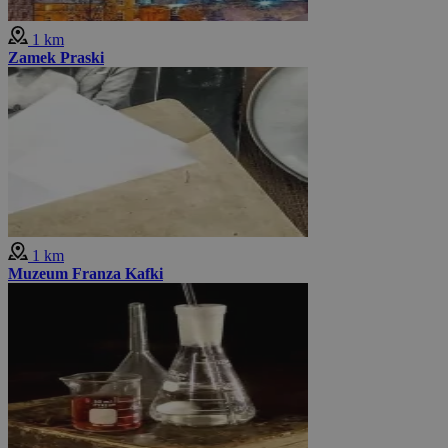
1 km
Zamek Praski
1 km
Muzeum Franza Kafki