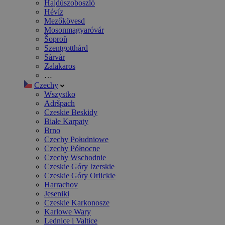
Hajdúszoboszló
Hévíz
Mezőkövesd
Mosonmagyaróvár
Šoproň
Szentgotthárd
Sárvár
Zalakaros
…
Czechy
Wszystko
Adršpach
Czeskie Beskidy
Białe Karpaty
Brno
Czechy Południowe
Czechy Północne
Czechy Wschodnie
Czeskie Góry Izerskie
Czeskie Góry Orlickie
Harrachov
Jeseniki
Czeskie Karkonosze
Karlowe Wary
Lednice i Valtice