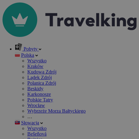
Pobyty
Polska
Wszystko
Kraków
Kudowa Zdrój
Lądek Zdrój
Polanica Zdrój
Beskidy
Karkonosze
Polskie Tatry
Wrocław
Wybrzeże Morza Bałtyckiego
…
Słowacja
Wszystko
Bešeňová