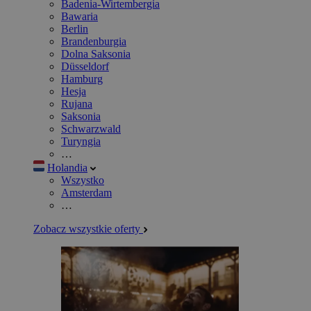
Badenia-Wirtembergia
Bawaria
Berlin
Brandenburgia
Dolna Saksonia
Düsseldorf
Hamburg
Hesja
Rujana
Saksonia
Schwarzwald
Turyngia
…
Holandia
Wszystko
Amsterdam
…
Zobacz wszystkie oferty