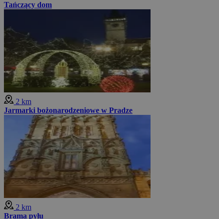
Tańczący dom
2 km
Jarmarki bożonarodzeniowe w Pradze
2 km
Brama pyłu