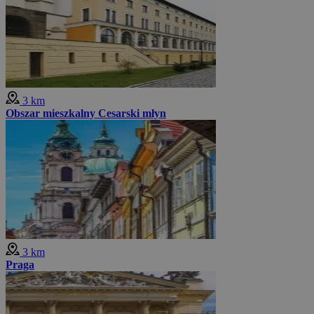
3 km
Obszar mieszkalny Cesarski młyn
3 km
Praga