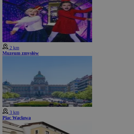
2 km
Muzeum zmysłów
3 km
Plac Wacława