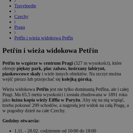
Travelpedie
Czechy
Praga
Petřín i wieża widokowa Petřín
Petřín i wieża widokowa Petřín
Petřín to wzgórze w centrum Pragi
(327 m wysokości), które
oferuje
piękny park, plac zabaw, lustrzany labirynt,
piaskowcowe skały
i wiele innych obiektów. Na szczyt można
wejść pieszo lub przejechać się
kolejką górską
.
Wieża widokowa
Petřín
jest nie tylko dominantą Petřína, ale i całej
Pragi. Ma 65,5 metra wysokości i została zbudowana w 1891 roku
jako
luźna kopia wieży Eiffla w Paryżu
. Aby się na nią wspiąć,
trzeba pokonać 299 schodów, a nagrodą jest widok na całą Pragę, a
w pogodny dzień na całe Czechy.
Godziny otwarcia:
1.11. - 28.02. codziennie od 10:00 do 18:00