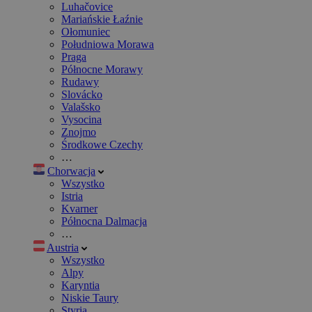
Luhačovice
Mariańskie Łaźnie
Ołomuniec
Południowa Morawa
Praga
Północne Morawy
Rudawy
Slovácko
Valašsko
Vysocina
Znojmo
Środkowe Czechy
…
Chorwacja
Wszystko
Istria
Kvarner
Północna Dalmacja
…
Austria
Wszystko
Alpy
Karyntia
Niskie Taury
Styria