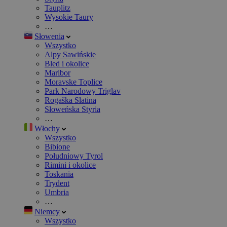
Tauplitz
Wysokie Taury
…
Słowenia
Wszystko
Alpy Sawińskie
Bled i okolice
Maribor
Moravske Toplice
Park Narodowy Triglav
Rogaška Slatina
Słoweńska Styria
…
Włochy
Wszystko
Bibione
Południowy Tyrol
Rimini i okolice
Toskania
Trydent
Umbria
…
Niemcy
Wszystko