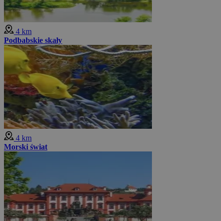
4 km
Podbabskie skały
4 km
Morski świat