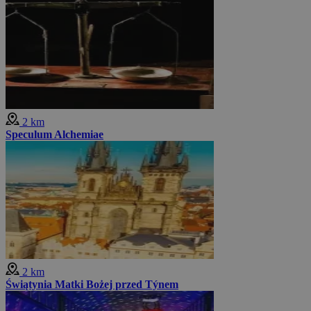
2 km
Speculum Alchemiae
2 km
Świątynia Matki Bożej przed Týnem