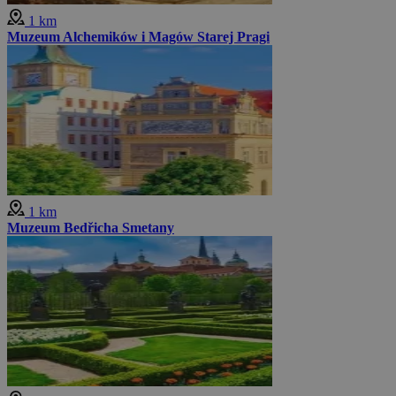
1 km
Muzeum Alchemików i Magów Starej Pragi
1 km
Muzeum Bedřicha Smetany