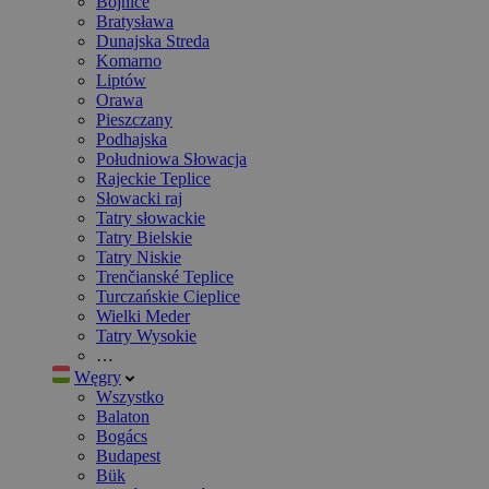
Bojnice
Bratysława
Dunajska Streda
Komarno
Liptów
Orawa
Pieszczany
Podhajska
Południowa Słowacja
Rajeckie Teplice
Słowacki raj
Tatry słowackie
Tatry Bielskie
Tatry Niskie
Trenčianské Teplice
Turczańskie Cieplice
Wielki Meder
Tatry Wysokie
…
Węgry
Wszystko
Balaton
Bogács
Budapest
Bük