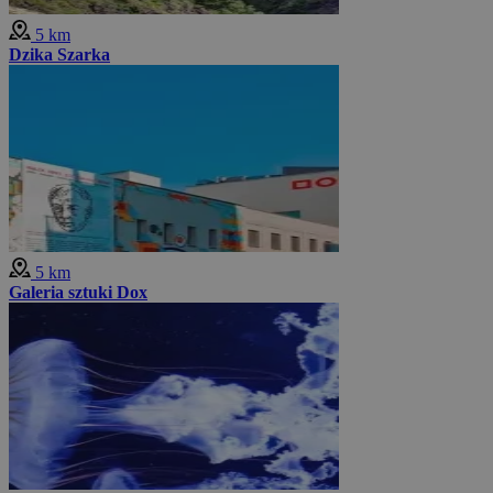
5 km
Dzika Szarka
5 km
Galeria sztuki Dox