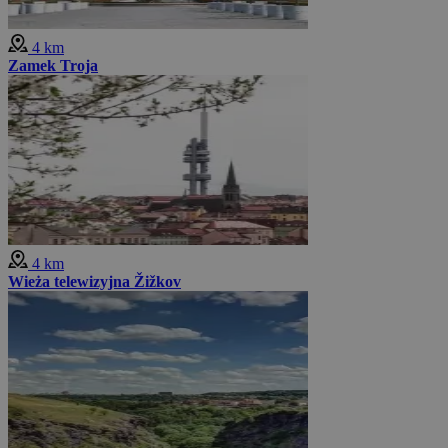
4 km
Zamek Troja
4 km
Wieża telewizyjna Žižkov