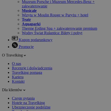
Muzeum Porsche i Muzeum Mercedes-Benz +
zakwaterowanie
Musicale
Wizyta w Moulin Rouge w Paryżu + hotel
Teatr
Aquaparki
Therme Erding Spa + zakwaterowanie premium
Wodny Świat Rulantica: Bilety i pobyt
Kupon podarunkowy
Promocje
O Travelking
O nas
Recenzje i doświadczenia
Travelking pomaga
Kariera
Kontakt
Dla klientów
Częste pytania
Hotele na Travelking
Ubezpieczenie podróżne