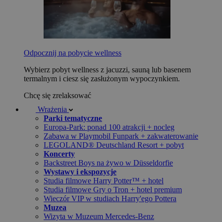
Odpocznij na pobycie wellness
Wybierz pobyt wellness z jacuzzi, sauną lub basenem
termalnym i ciesz się zasłużonym wypoczynkiem.
Chcę się zrelaksować
Wrażenia
Parki tematyczne
Europa-Park: ponad 100 atrakcji + nocleg
Zabawa w Playmobil Funpark + zakwaterowanie
LEGOLAND® Deutschland Resort + pobyt
Koncerty
Backstreet Boys na żywo w Düsseldorfie
Wystawy i ekspozycje
Studia filmowe Harry Potter™ + hotel
Studia filmowe Gry o Tron + hotel premium
Wieczór VIP w studiach Harry'ego Pottera
Muzea
Wizyta w Muzeum Mercedes-Benz