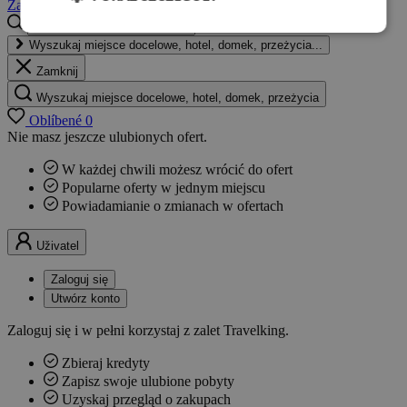
Zaloguj się
Utwórz konto
Wyszukaj miejsce docelowe, hotel, domek, przeżycia...
Zamknij
Wyszukaj miejsce docelowe, hotel, domek, przeżycia
Oblíbené
0
Nie masz jeszcze ulubionych ofert.
W każdej chwili możesz wrócić do ofert
Popularne oferty w jednym miejscu
Powiadamianie o zmianach w ofertach
Uživatel
Zaloguj się
Utwórz konto
Zaloguj się i w pełni korzystaj z zalet Travelking.
Zbieraj kredyty
Zapisz swoje ulubione pobyty
Uzyskaj przegląd o zakupach