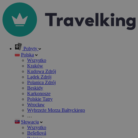
Pobyty
Polska
Wszystko
Kraków
Kudowa Zdrój
Lądek Zdrój
Polanica Zdrój
Beskidy
Karkonosze
Polskie Tatry
Wrocław
Wybrzeże Morza Bałtyckiego
…
Słowacja
Wszystko
Bešeňová