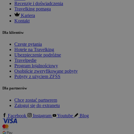
Recenzje i doświadczenia
Travelking pomaga
Kariera
Kontakt
Dla klientów
Częste pytania
Hotele na Travelking
Ubezpieczenie podróżne
Travelpedie
Program lojalnościowy
Osobiście zweryfikowane pobyty
Pobyty z użyciem ZFŚS
Dla partnerów
Chcę zostać partnerem
Zaloguj się do extranetu
Facebook
Instagram
Youtube
Blog