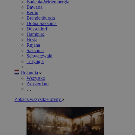
Badenia-Wirtembergia
Bawaria
Berlin
Brandenburgia
Dolna Saksonia
Düsseldorf
Hamburg
Hesja
Rujana
Saksonia
Schwarzwald
Turyngia
…
Holandia
Wszystko
Amsterdam
…
Zobacz wszystkie oferty