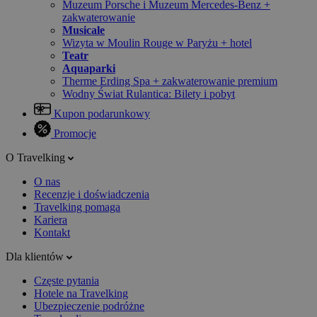
Muzeum Porsche i Muzeum Mercedes-Benz +
zakwaterowanie
Musicale
Wizyta w Moulin Rouge w Paryżu + hotel
Teatr
Aquaparki
Therme Erding Spa + zakwaterowanie premium
Wodny Świat Rulantica: Bilety i pobyt
Kupon podarunkowy
Promocje
O Travelking
O nas
Recenzje i doświadczenia
Travelking pomaga
Kariera
Kontakt
Dla klientów
Częste pytania
Hotele na Travelking
Ubezpieczenie podróżne