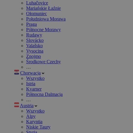
Luhačovice
Mariańskie Łaźnie
Ołomuniec
Południowa Morawa
Praga
Północne Morawy
Rudawy
Slovácko
Valašsko
Vysocina
Znojmo
Środkowe Czechy
…
Chorwacja
Wszystko
Istria
Kvarner
Północna Dalmacja
…
Austria
Wszystko
Alpy
Karyntia
Niskie Taury
Styria