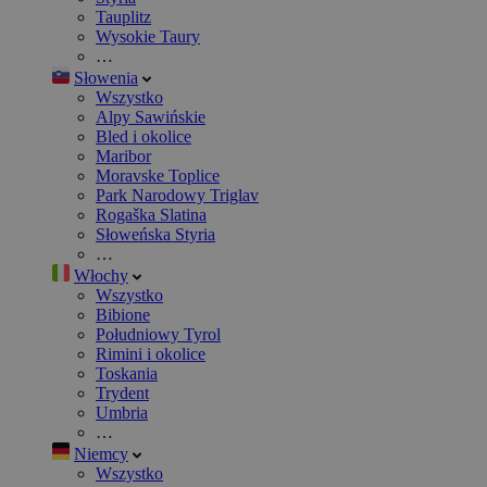
Tauplitz
Wysokie Taury
…
Słowenia
Wszystko
Alpy Sawińskie
Bled i okolice
Maribor
Moravske Toplice
Park Narodowy Triglav
Rogaška Slatina
Słoweńska Styria
…
Włochy
Wszystko
Bibione
Południowy Tyrol
Rimini i okolice
Toskania
Trydent
Umbria
…
Niemcy
Wszystko