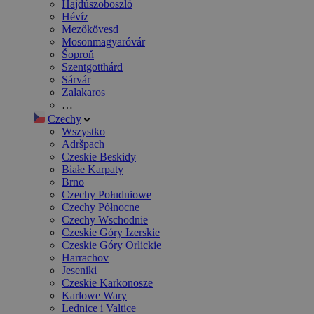
Hajdúszoboszló
Hévíz
Mezőkövesd
Mosonmagyaróvár
Šoproň
Szentgotthárd
Sárvár
Zalakaros
…
Czechy
Wszystko
Adršpach
Czeskie Beskidy
Białe Karpaty
Brno
Czechy Południowe
Czechy Północne
Czechy Wschodnie
Czeskie Góry Izerskie
Czeskie Góry Orlickie
Harrachov
Jeseniki
Czeskie Karkonosze
Karlowe Wary
Lednice i Valtice