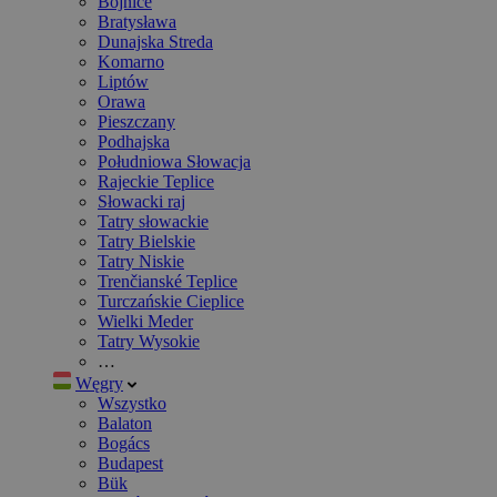
Bojnice
Bratysława
Dunajska Streda
Komarno
Liptów
Orawa
Pieszczany
Podhajska
Południowa Słowacja
Rajeckie Teplice
Słowacki raj
Tatry słowackie
Tatry Bielskie
Tatry Niskie
Trenčianské Teplice
Turczańskie Cieplice
Wielki Meder
Tatry Wysokie
…
Węgry
Wszystko
Balaton
Bogács
Budapest
Bük