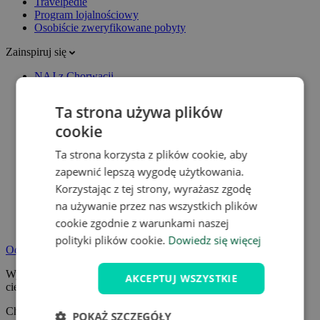
Travelpedie
Program lojalnościowy
Osobiście zweryfikowane pobyty
Zainspiruj się
NAJ z Chorwacji
Lato pełne podróży
Ta strona używa plików
cookie
Ta strona korzysta z plików cookie, aby
zapewnić lepszą wygodę użytkowania.
Korzystając z tej strony, wyrażasz zgodę
na używanie przez nas wszystkich plików
cookie zgodnie z warunkami naszej
polityki plików cookie.
Dowiedz się więcej
Odpocznij na pobycie wellness
Wybierz pobyt wellness z jacuzzi, sauną lub basenem termalnym i
AKCEPTUJ WSZYSTKIE
ciesz się zasłużonym wypoczynkiem.
Chcę się zrelaksować
POKAŻ SZCZEGÓŁY