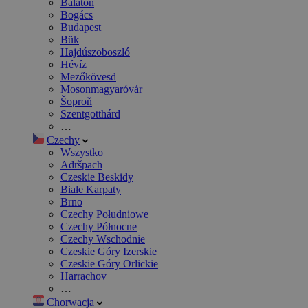
Balaton
Bogács
Budapest
Bük
Hajdúszoboszló
Hévíz
Mezőkövesd
Mosonmagyaróvár
Šoproň
Szentgotthárd
…
Czechy
Wszystko
Adršpach
Czeskie Beskidy
Białe Karpaty
Brno
Czechy Południowe
Czechy Północne
Czechy Wschodnie
Czeskie Góry Izerskie
Czeskie Góry Orlickie
Harrachov
…
Chorwacja