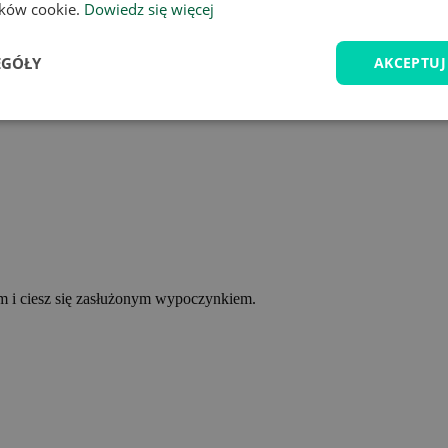
lików cookie.
Dowiedz się więcej
EGÓŁY
AKCEPTUJ
ym i ciesz się zasłużonym wypoczynkiem.