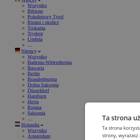
Wszystko
Bibione
Południowy Tyrol
Rimini i okolice
Toskania
Trydent
Umbria
…
Niemcy
Wszystko
Badenia-Wirtembergia
Bawaria
Berlin
Brandenburgia
Dolna Saksonia
Düsseldorf
Hamburg
Hesja
Rujana
Saksonia
Ta strona u
…
Holandia
Ta strona korzyst
Wszystko
strony, wyrażasz
Amsterdam