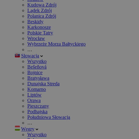
Kudowa Zdrój
Lądek Zdrój
Polanica Zdrój
Beskidy
Karkonosze
Polskie Tatry
Wrocław
Wybrzeże Morza Bałtyckiego
…
Słowacja
Wszystko
Bešeňová
Bojnice
Bratysława
Dunajska Streda
Komarno
Liptów
Orawa
Pieszczany
Podhajska
Południowa Słowacja
…
Węgry
Wszystko