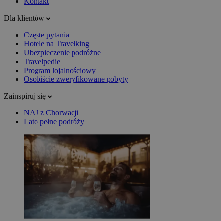
Kontakt
Dla klientów
Częste pytania
Hotele na Travelking
Ubezpieczenie podróżne
Travelpedie
Program lojalnościowy
Osobiście zweryfikowane pobyty
Zainspiruj się
NAJ z Chorwacji
Lato pełne podróży