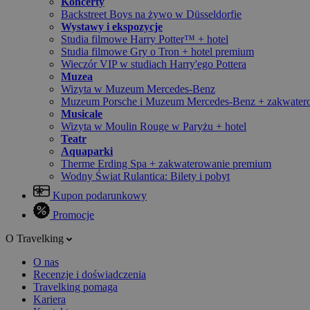
Koncerty
Backstreet Boys na żywo w Düsseldorfie
Wystawy i ekspozycje
Studia filmowe Harry Potter™ + hotel
Studia filmowe Gry o Tron + hotel premium
Wieczór VIP w studiach Harry'ego Pottera
Muzea
Wizyta w Muzeum Mercedes-Benz
Muzeum Porsche i Muzeum Mercedes-Benz + zakwater
Musicale
Wizyta w Moulin Rouge w Paryżu + hotel
Teatr
Aquaparki
Therme Erding Spa + zakwaterowanie premium
Wodny Świat Rulantica: Bilety i pobyt
Kupon podarunkowy
Promocje
O Travelking
O nas
Recenzje i doświadczenia
Travelking pomaga
Kariera