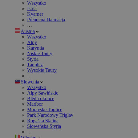
Wszystko
Istria
Kvarner
Północna Dalmacja
…
Austria
Wszystko
Alpy
Karyntia
Niskie Taury
Styria
Tauplitz
Wysokie Taury
…
Słowenia
Wszystko
Alpy Sawińskie
Bled i okolice
Maribor
Moravske Toplice
Park Narodowy Triglav
Rogaška Slatina
Słoweńska Styria
…
Włochy