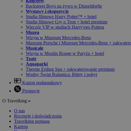
Koncerty
Backstreet Boys na żywo w Düsseldorfie
Wystawy i ekspozycje
Studia filmowe Harry Potter™ + hotel
Studia filmowe Gry o Tron + hotel premium
Wieczór VIP w studiach Harry'ego Pottera
Muzea
Wizyta w Muzeum Mercedes-Benz
Muzeum Porsche i Muzeum Mercedes-Benz + zakwater
Musicale
Wizyta w Moulin Rouge w Paryżu + hotel
Teatr
Aquaparki
Therme Erding Spa + zakwaterowanie premium
Wodny Świat Rulantica: Bilety i pobyt
Kupon podarunkowy
Promocje
O Travelking
O nas
Recenzje i doświadczenia
Travelking pomaga
Kariera