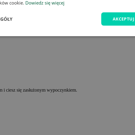
lików cookie.
Dowiedz się więcej
EGÓŁY
AKCEPTUJ
ym i ciesz się zasłużonym wypoczynkiem.