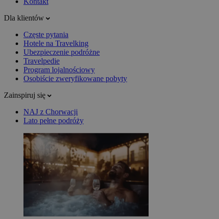
Kontakt
Dla klientów
Częste pytania
Hotele na Travelking
Ubezpieczenie podróżne
Travelpedie
Program lojalnościowy
Osobiście zweryfikowane pobyty
Zainspiruj się
NAJ z Chorwacji
Lato pełne podróży