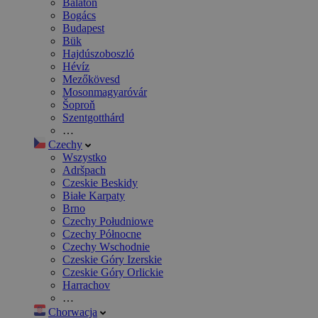
Balaton
Bogács
Budapest
Bük
Hajdúszoboszló
Hévíz
Mezőkövesd
Mosonmagyaróvár
Šoproň
Szentgotthárd
…
Czechy
Wszystko
Adršpach
Czeskie Beskidy
Białe Karpaty
Brno
Czechy Południowe
Czechy Północne
Czechy Wschodnie
Czeskie Góry Izerskie
Czeskie Góry Orlickie
Harrachov
…
Chorwacja