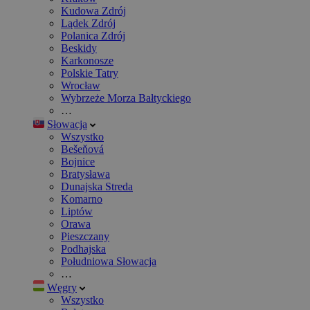
Kudowa Zdrój
Lądek Zdrój
Polanica Zdrój
Beskidy
Karkonosze
Polskie Tatry
Wrocław
Wybrzeże Morza Bałtyckiego
…
Słowacja
Wszystko
Bešeňová
Bojnice
Bratysława
Dunajska Streda
Komarno
Liptów
Orawa
Pieszczany
Podhajska
Południowa Słowacja
…
Węgry
Wszystko