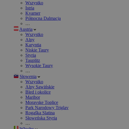
Wszystko
Istria
Kvarner
Północna Dalmacja
…
Austria
Wszystko
Alpy
Karyntia
Niskie Taury
Styria
Tauplitz
Wysokie Taury
…
Słowenia
Wszystko
Alpy Sawińskie
Bled i okolice
Maribor
Moravske Toplice
Park Narodowy Triglav
Rogaška Slatina
Słoweńska Styria
…
Włochy