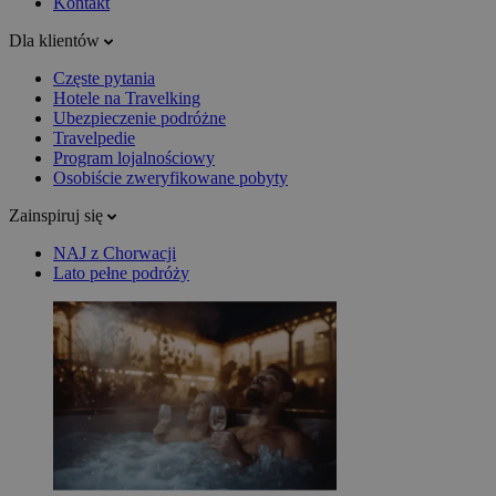
Kontakt
Dla klientów
Częste pytania
Hotele na Travelking
Ubezpieczenie podróżne
Travelpedie
Program lojalnościowy
Osobiście zweryfikowane pobyty
Zainspiruj się
NAJ z Chorwacji
Lato pełne podróży