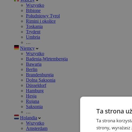
Wszystko
Bibione
Południowy Tyrol
Rimini i okolice
Toskania
Trydent
Umbria
…
Niemcy
Wszystko
Badenia-Wirtembergia
Bawaria
Berlin
Brandenburgia
Dolna Saksonia
Düsseldorf
Hamburg
Hesja
Rujana
Saksonia
Ta strona u
…
Holandia
Ta strona korzyst
Wszystko
strony, wyrażasz
Amsterdam