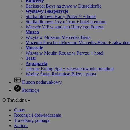
Koncerty
Backstreet Boys na żywo w Düsseldorfie
Wystawy i ekspozycje
Studia filmowe Harry Potter™ + hotel
Studia filmowe Gry o Tron + hotel premium
Wieczór VIP w studiach Harry'ego Pottera
Muzea
Wizyta w Muzeum Mercedes-Benz
Muzeum Porsche i Muzeum Mercedes-Benz + zakwater
Musicale
Wizyta w Moulin Rouge w Paryżu + hotel
Teatr
Aquaparki
Therme Erding Spa + zakwaterowanie premium
Wodny Świat Rulantica: Bilety i pobyt
Kupon podarunkowy
Promocje
O Travelking
O nas
Recenzje i doświadczenia
Travelking pomaga
Kariera