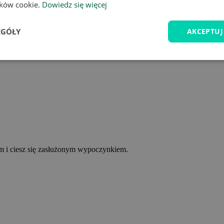
lików cookie.
Dowiedz się więcej
EGÓŁY
AKCEPTUJ
ym i ciesz się zasłużonym wypoczynkiem.