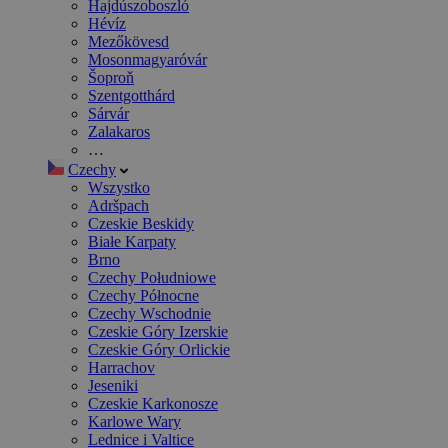
Hajdúszoboszló
Hévíz
Mezőkövesd
Mosonmagyaróvár
Šoproň
Szentgotthárd
Sárvár
Zalakaros
…
Czechy
Wszystko
Adršpach
Czeskie Beskidy
Białe Karpaty
Brno
Czechy Południowe
Czechy Północne
Czechy Wschodnie
Czeskie Góry Izerskie
Czeskie Góry Orlickie
Harrachov
Jeseniki
Czeskie Karkonosze
Karlowe Wary
Lednice i Valtice