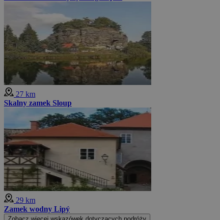
27 km
Skalny zamek Sloup
29 km
Zamek wodny Lipý
Zobacz więcej wskazówek dotyczących podróży