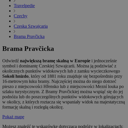
Travelpedie
Czechy
Czeska Szwajcaria
Brama Pravčicka
Brama Pravčicka
Odwiedź
największą bramę skalną w Europie
i jednocześnie
symbol i dominantę Czeskiej Szwajcarii. Można ją podziwiać z
okolicznych punktów widokowych lub z zamku wycieczkowego
Sokolí hnízdo
, który od 1881 roku znajduje się bezpośrednio przy
16-metrowym łuku bramy. Najczęściej można do niego dotrzeć
pieszo z miejscowości Hřensko lub z miejscowości Mezní louka po
szlaku turystycznym. Z Bramy Pravčickiej można wspiąć się do jej
podnóża lub do poszczególnych punktów widokowych górujących
w okolicy, z których roztacza się wspaniały widok na majestatyczną
formację skalną i rozległą okolicę.
Pokaż mapę
Możesz znaleźć tę wskazówkę dotyczącą podróży w lokalizacjach: