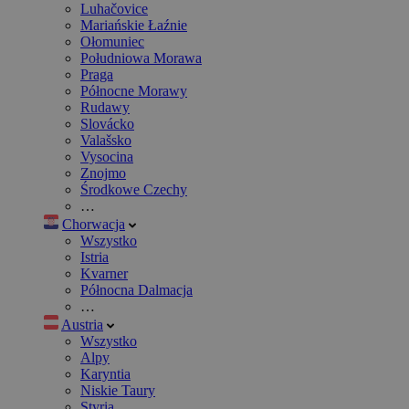
Luhačovice
Mariańskie Łaźnie
Ołomuniec
Południowa Morawa
Praga
Północne Morawy
Rudawy
Slovácko
Valašsko
Vysocina
Znojmo
Środkowe Czechy
…
Chorwacja
Wszystko
Istria
Kvarner
Północna Dalmacja
…
Austria
Wszystko
Alpy
Karyntia
Niskie Taury
Styria