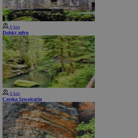
6 km
Dolský młyn
6 km
Czeska Szwajcaria