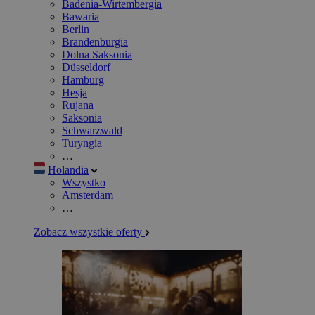
Badenia-Wirtembergia
Bawaria
Berlin
Brandenburgia
Dolna Saksonia
Düsseldorf
Hamburg
Hesja
Rujana
Saksonia
Schwarzwald
Turyngia
…
Holandia
Wszystko
Amsterdam
…
Zobacz wszystkie oferty