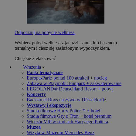
Odpocznij na pobycie wellness
Wybierz pobyt wellness z jacuzzi, sauną lub basenem
termalnym i ciesz się zasłużonym wypoczynkiem.
Chcę się zrelaksować
Wrażenia
Parki tematyczne
Europa-Park: ponad 100 atrakcji + nocleg
Zabawa w Playmobil Funpark + zakwaterowanie
LEGOLAND® Deutschland Resort + pobyt
Koncerty
Backstreet Boys na żywo w Düsseldorfie
Wystawy i ekspozycje
Studia filmowe Harry Potter™ + hotel
Studia filmowe Gry o Tron + hotel premium
Wieczór VIP w studiach Harry'ego Pottera
Muzea
Wizyta w Muzeum Mercedes-Benz