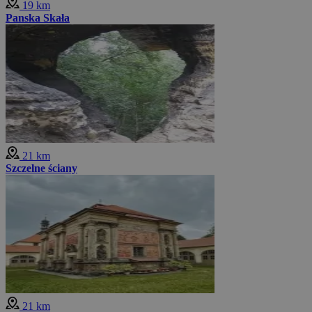
19 km
Panska Skała
21 km
Szczelne ściany
21 km