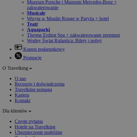
Muzeum Porsche i Muzeum Mercedes-Benz +
zakwaterowanie
Musicale
Wizyta w Moulin Rouge w Paryżu + hotel
Teatr
Aquaparki
Therme Erding Spa + zakwaterowanie premium
Wodny Świat Rulantica: Bilety i pobyt
Kupon podarunkowy
Promocje
O Travelking
O nas
Recenzje i doświadczenia
Travelking pomaga
Kariera
Kontakt
Dla klientów
Częste pytania
Hotele na Travelking
Ubezpieczenie podróżne