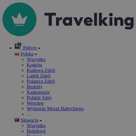
Pobyty
Polska
Wszystko
Kraków
Kudowa Zdrój
Lądek Zdrój
Polanica Zdrój
Beskidy
Karkonosze
Polskie Tatry
Wrocław
Wybrzeże Morza Bałtyckiego
…
Słowacja
Wszystko
Bešeňová