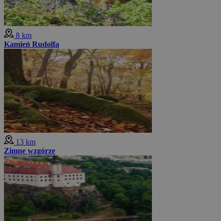
8 km
Kamień Rudolfa
13 km
Zimne wzgórze