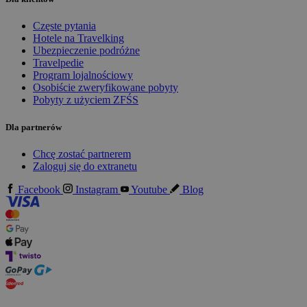
Częste pytania
Hotele na Travelking
Ubezpieczenie podróżne
Travelpedie
Program lojalnościowy
Osobiście zweryfikowane pobyty
Pobyty z użyciem ZFŚS
Dla partnerów
Chcę zostać partnerem
Zaloguj się do extranetu
Facebook
Instagram
Youtube
Blog