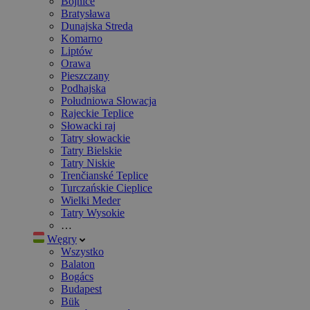
Bojnice
Bratysława
Dunajska Streda
Komarno
Liptów
Orawa
Pieszczany
Podhajska
Południowa Słowacja
Rajeckie Teplice
Słowacki raj
Tatry słowackie
Tatry Bielskie
Tatry Niskie
Trenčianské Teplice
Turczańskie Cieplice
Wielki Meder
Tatry Wysokie
…
Węgry
Wszystko
Balaton
Bogács
Budapest
Bük