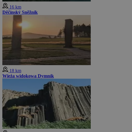
16 km
Děčínský Sněžník
18 km
Wieża widokowa Dymník