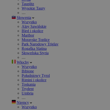
Tauplitz
Wysokie Taury
…
Słowenia
Wszystko
Alpy Sawińskie
Bled i okolice
Maribor
Moravske Toplice
Park Narodowy Triglav
Rogaška Slatina
Słoweńska Styria
…
Włochy
Wszystko
Bibione
Południowy Tyrol
Rimini i okolice
Toskania
Trydent
Umbria
…
Niemcy
Wszystko