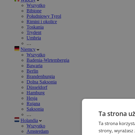
Wszystko
Bibione
Południowy Tyrol
Rimini i okolice
Toskania
Trydent
Umbria
…
Niemcy
Wszystko
Badenia-Wirtembergia
Bawaria
Berlin
Brandenburgia
Dolna Saksonia
Düsseldorf
Hamburg
Hesja
Rujana
Saksonia
Ta strona u
…
Holandia
Ta strona korzyst
Wszystko
strony, wyrażasz
Amsterdam