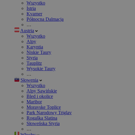
Wszystko
Istria
Kvarner
Północna Dalmacja
…
Austria
Wszystko
Alpy
Karyntia
Niskie Taury
Styria
Tauplitz
Wysokie Taury
…
Słowenia
Wszystko
Alpy Sawińskie
Bled i okolice
Maribor
Moravske Toplice
Park Narodowy Triglav
Rogaška Slatina
Słoweńska Styria
…
Włochy