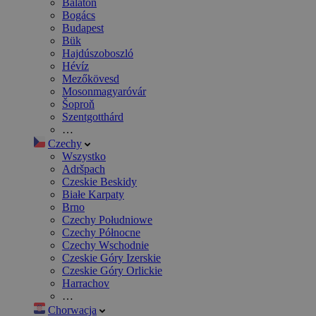
Balaton
Bogács
Budapest
Bük
Hajdúszoboszló
Hévíz
Mezőkövesd
Mosonmagyaróvár
Šoproň
Szentgotthárd
…
Czechy
Wszystko
Adršpach
Czeskie Beskidy
Białe Karpaty
Brno
Czechy Południowe
Czechy Północne
Czechy Wschodnie
Czeskie Góry Izerskie
Czeskie Góry Orlickie
Harrachov
…
Chorwacja