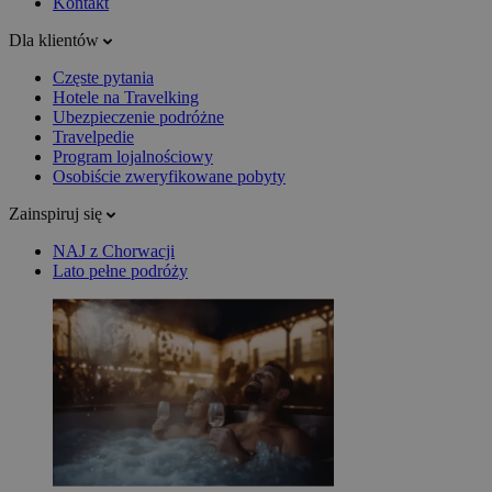
Kontakt
Dla klientów
Częste pytania
Hotele na Travelking
Ubezpieczenie podróżne
Travelpedie
Program lojalnościowy
Osobiście zweryfikowane pobyty
Zainspiruj się
NAJ z Chorwacji
Lato pełne podróży