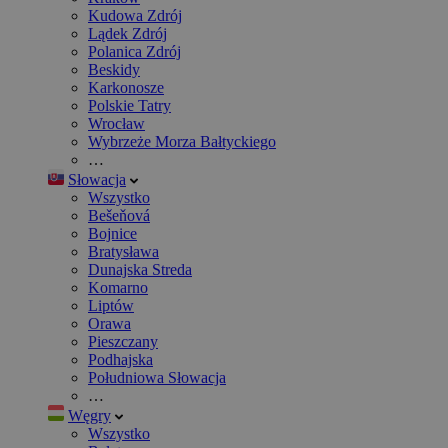
Kudowa Zdrój
Lądek Zdrój
Polanica Zdrój
Beskidy
Karkonosze
Polskie Tatry
Wrocław
Wybrzeże Morza Bałtyckiego
…
Słowacja
Wszystko
Bešeňová
Bojnice
Bratysława
Dunajska Streda
Komarno
Liptów
Orawa
Pieszczany
Podhajska
Południowa Słowacja
…
Węgry
Wszystko