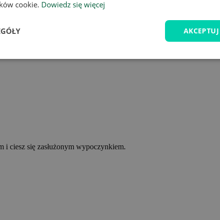
lików cookie.
Dowiedz się więcej
EGÓŁY
AKCEPTUJ
ym i ciesz się zasłużonym wypoczynkiem.