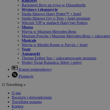
Koncerty
Backstreet Boys na żywo w Düsseldorfie
Wystawy i ekspozycje
Studia filmowe Harry Potter™ + hotel
Studia filmowe Gry o Tron + hotel premium
Wieczór VIP w studiach Harry'ego Pottera
Muzea
Wizyta w Muzeum Mercedes-Benz
Muzeum Porsche i Muzeum Mercedes-Benz + zakwater
Musicale
Wizyta w Moulin Rouge w Paryżu + hotel
Teatr
Aquaparki
Therme Erding Spa + zakwaterowanie premium
Wodny Świat Rulantica: Bilety i pobyt
Kupon podarunkowy
Promocje
O Travelking
O nas
Recenzje i doświadczenia
Travelking pomaga
Kariera