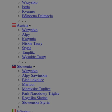
Wszystko
Istria
Kvarner
Północna Dalmacja
…
Austria
Wszystko
Alpy
Karyntia
Niskie Taury
Styria
Tauplitz
Wysokie Taury
…
Słowenia
Wszystko
Alpy Sawińskie
Bled i okolice
Maribor
Moravske Toplice
Park Narodowy Triglav
Rogaška Slatina
Słoweńska Styria
…
Włochy