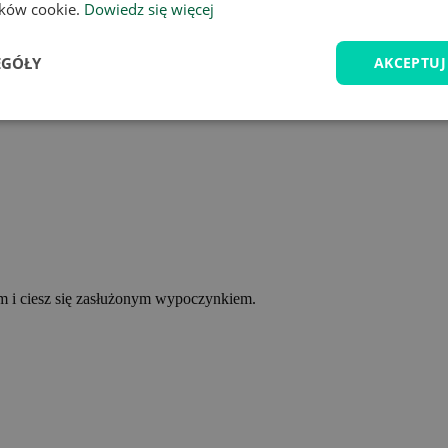
lików cookie.
Dowiedz się więcej
EGÓŁY
AKCEPTUJ
ym i ciesz się zasłużonym wypoczynkiem.