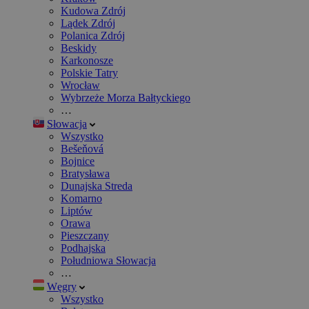
Kudowa Zdrój
Lądek Zdrój
Polanica Zdrój
Beskidy
Karkonosze
Polskie Tatry
Wrocław
Wybrzeże Morza Bałtyckiego
…
Słowacja
Wszystko
Bešeňová
Bojnice
Bratysława
Dunajska Streda
Komarno
Liptów
Orawa
Pieszczany
Podhajska
Południowa Słowacja
…
Węgry
Wszystko