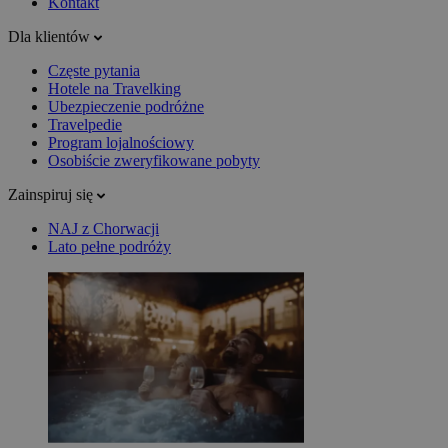
Kontakt
Dla klientów
Częste pytania
Hotele na Travelking
Ubezpieczenie podróżne
Travelpedie
Program lojalnościowy
Osobiście zweryfikowane pobyty
Zainspiruj się
NAJ z Chorwacji
Lato pełne podróży