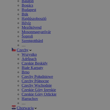
Balaton
Bogács
Budapest
Bük
Hajdúszoboszló
Hévíz
Mezőkövesd
Mosonmagyaróvár
Šoproň
Szentgotthárd
…
Czechy
Wszystko
Adršpach
Czeskie Beskidy
Białe Karpaty
Brno
Czechy Południowe
Czechy Północne
Czechy Wschodnie
Czeskie Góry Izerskie
Czeskie Góry Orlickie
Harrachov
…
Chorwacja