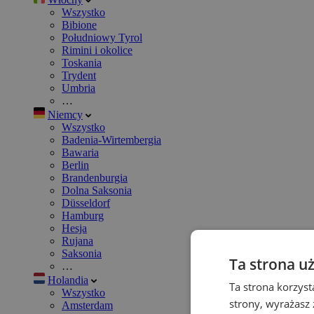
Wszystko
Bibione
Południowy Tyrol
Rimini i okolice
Toskania
Trydent
Umbria
…
Niemcy
Wszystko
Badenia-Wirtembergia
Bawaria
Berlin
Brandenburgia
Dolna Saksonia
Düsseldorf
Hamburg
Hesja
Rujana
Saksonia
Ta strona u
…
Holandia
Ta strona korzyst
Wszystko
strony, wyrażasz
Amsterdam